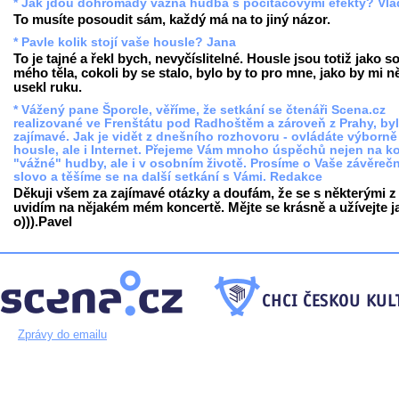
* Jak jdou dohromady vážná hudba s počítačovými efekty? Vl
To musíte posoudit sám, každý má na to jiný názor.
* Pavle kolik stojí vaše housle? Jana
To je tajné a řekl bych, nevyčíslitelné. Housle jsou totiž jako s
mého těla, cokoli by se stalo, bylo by to pro mne, jako by mi 
usekl ruku.
* Vážený pane Šporcle, věříme, že setkání se čtenáři Scena.cz
realizované ve Frenštátu pod Radhoštěm a zároveň z Prahy, by
zajímavé. Jak je vidět z dnešního rozhovoru - ovládáte výborně
housle, ale i Internet. Přejeme Vám mnoho úspěchů nejen na ko
"vážné" hudby, ale i v osobním životě. Prosíme o Vaše závěreč
slovo a těšíme se na další setkání s Vámi. Redakce
Děkuji všem za zajímavé otázky a doufám, že se s některými z
uvidím na nějakém mém koncertě. Mějte se krásně a užívejte j
o))).Pavel
Zprávy do emailu