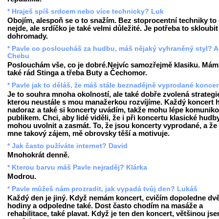
* Hraješ spíš srdcem nebo více technicky? Luk
Obojím, alespoň se o to snažím. Bez stoprocentní techniky to
nejde, ale srdíčko je také velmi důležité. Je potřeba to skloubit
dohromady.
* Pavle co posloucháš za hudbu, máš nějaký vyhraněný styl? A
Chebu
Poslouchám vše, co je dobré.Nejvíc samozřejmě klasiku. Mám
také rád Stinga a třeba Buty a Čechomor.
* Pavle jak to děláš, že máš stále beznadějně vyprodané konce
Je to souhra mnoha okolností, ale také dobře zvolená strategi
kterou neustále s mou manažerkou rozvíjíme. Každý koncert h
nadoraz a také si koncerty uvádím, takže mohu lépe komuniko
publikem. Chci, aby lidé viděli, že i při koncertu klasické hudb
mohou uvolnit a zasmát. To, že jsou koncerty vyprodané, a že 
mne takový zájem, mě obrovsky těší a motivuje.
* Jak často pužíváte internet? David
Mnohokrát denně.
* Kterou barvu máš Pavle nejraděj? Klárka
Modrou.
* Pavle můžeš nám prozradit, jak vypadá tvůj den? Lukáš
Každý den je jiný. Když nemám koncert, cvičím dopoledne dv
hodiny a odpoledne také. Dost často chodím na masáže a
rehabilitace, také plavat. Když je ten den koncert, většinou js