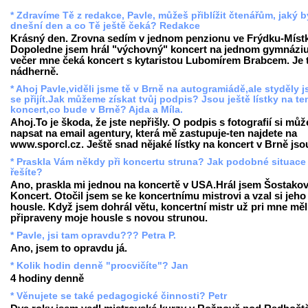
* Zdravíme Tě z redakce, Pavle, můžeš přiblížit čtenářům, jaký b
dnešní den a co Tě ještě čeká? Redakce
Krásný den. Zrovna sedím v jednom penzionu ve Frýdku-Míst
Dopoledne jsem hrál "výchovný" koncert na jednom gymnáziu
večer mne čeká koncert s kytaristou Lubomírem Brabcem. Je 
nádherně.
* Ahoj Pavle,viděli jsme tě v Brně na autogramiádě,ale styděly 
se přijít.Jak můžeme získat tvůj podpis? Jsou ještě lístky na te
koncert,co bude v Brně? Ajda a Míla.
Ahoj.To je škoda, že jste nepřišly. O podpis s fotografií si můž
napsat na email agentury, která mě zastupuje-ten najdete na
www.sporcl.cz. Ještě snad nějaké lístky na koncert v Brně jso
* Praskla Vám někdy při koncertu struna? Jak podobné situace
řešíte?
Ano, praskla mi jednou na koncertě v USA.Hrál jsem Šostakov
Koncert. Otočil jsem se ke koncertnímu mistrovi a vzal si jeho
housle. Když jsem dohrál větu, koncertní mistr už pri mne měl
připraveny moje housle s novou strunou.
* Pavle, jsi tam opravdu??? Petra P.
Ano, jsem to opravdu já.
* Kolik hodin denně "procvičíte"? Jan
4 hodiny denně
* Věnujete se také pedagogické činnosti? Petr