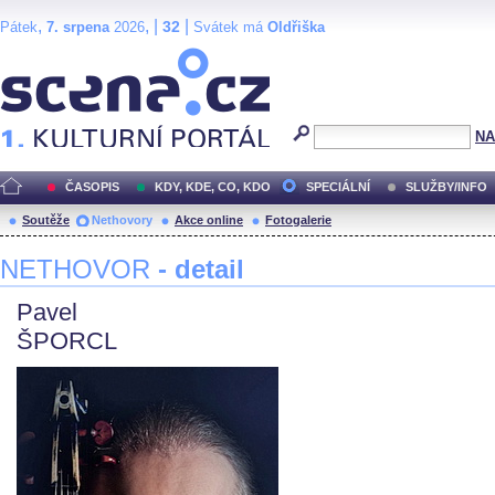
,
, |
|
32
Pátek
7. srpena
2026
Svátek má
Oldřiška
Scéna.cz
NA
ČASOPIS
KDY, KDE, CO, KDO
SPECIÁLNÍ
SLUŽBY/INFO
Soutěže
Nethovory
Akce online
Fotogalerie
NETHOVOR
- detail
Pavel
ŠPORCL