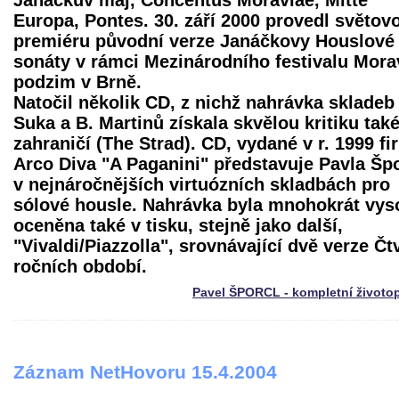
Janáčkův máj, Concentus Moraviae, Mitte
Europa, Pontes. 30. září 2000 provedl světov
premiéru původní verze Janáčkovy Houslové
sonáty v rámci Mezinárodního festivalu Mor
podzim v Brně.
Natočil několik CD, z nichž nahrávka skladeb 
Suka a B. Martinů získala skvělou kritiku také
zahraničí (The Strad). CD, vydané v r. 1999 f
Arco Diva "A Paganini" představuje Pavla Šp
v nejnáročnějších virtuózních skladbách pro
sólové housle. Nahrávka byla mnohokrát vys
oceněna také v tisku, stejně jako další,
"Vivaldi/Piazzolla", srovnávající dvě verze Čt
ročních období.
Pavel ŠPORCL - kompletní životo
Záznam NetHovoru 15.4.2004