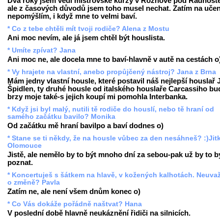
Dva roky jsem vedl mistrovské kurzy v Rožnově pod Radhošt
ale z časových důvodů jsem toho musel nechat. Zatím na učen
nepomýšlím, i když mne to velmi baví.
* Co z tebe chtěli mít tvoji rodiče? Alena z Mostu
Ani moc nevím, ale já jsem chtěl být houslista.
* Umíte zpívat? Jana
Ani moc ne, ale docela mne to baví-hlavně v autě na cestách o
* Vy hrajete na vlastní, anebo propůjčený nástroj? Jana z Brna
Mám jedny vlastní housle, které postavil náš nejlepší houslař 
Špidlen, ty druhé housle od italského houslaře Carcassiho b
brzy moje také-s jejich koupí mi pomohla Interbanka.
* Když jsi byl malý, nutili tě rodiče do houslí, nebo tě hraní od
samého začátku bavilo? Monika
Od začátku mě hraní bavilpo a baví dodnes o)
* Stane se ti někdy, že na housle vůbec za den nesáhneš? :)Jit
Olomouce
Jistě, ale nemělo by to být mnoho dní za sebou-pak už by to b
poznat.
* Koncertuješ s šátkem na hlavě, v kožených kalhotách. Neuva
o změně? Pavla
Zatím ne, ale není všem dnům konec o)
* Co Vás dokáže pořádně naštvat? Hana
V poslední době hlavně neukáznění řidiči na silnicích.