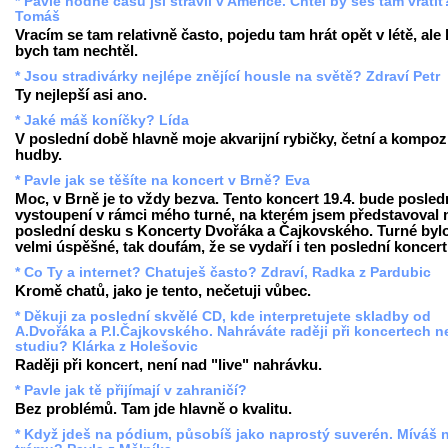
* Pavle hodně času jsi strávil v Americe. Chtěl by ses tam vrátit
Tomáš
Vracím se tam relativně často, pojedu tam hrát opět v létě, ale 
bych tam nechtěl.
* Jsou stradivárky nejlépe znějící housle na světě? Zdraví Petr
Ty nejlepší asi ano.
* Jaké máš koníčky? Lída
V poslední době hlavně moje akvarijní rybičky, četní a kompoz
hudby.
* Pavle jak se těšíte na koncert v Brně? Eva
Moc, v Brně je to vždy bezva. Tento koncert 19.4. bude posled
vystoupení v rámci mého turné, na kterém jsem představoval
poslední desku s Koncerty Dvořáka a Čajkovského. Turné byl
velmi úspěšné, tak doufám, že se vydaří i ten poslední koncert
* Co Ty a internet? Chatuješ často? Zdraví, Radka z Pardubic
Kromě chatů, jako je tento, nečetuji vůbec.
* Děkuji za poslední skvělé CD, kde interpretujete skladby od
A.Dvořáka a P.I.Čajkovského. Nahráváte raději při koncertech 
studiu? Klárka z Holešovic
Raději při koncert, není nad "live" nahrávku.
* Pavle jak tě přijímají v zahraničí?
Bez problémů. Tam jde hlavně o kvalitu.
* Když jdeš na pódium, působíš jako naprostý suverén. Míváš 