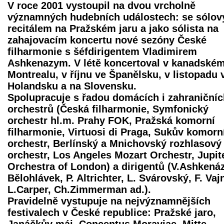
V roce 2001 vystoupil na dvou vrcholně
významných hudebních událostech: se sólo
recitálem na Pražském jaru a jako sólista na
zahajovacím koncertu nové sezóny České
filharmonie s šéfdirigentem Vladimirem
Ashkenazym. V létě koncertoval v kanadské
Montrealu, v říjnu ve Španělsku, v listopadu 
Holandsku a na Slovensku.
Spolupracuje s řadou domácích i zahraničníc
orchestrů (Česká filharmonie, Symfonický
orchestr hl.m. Prahy FOK, Pražská komorní
filharmonie, Virtuosi di Praga, Sukův komorn
orchestr, Berlínský a Mnichovský rozhlasový
orchestr, Los Angeles Mozart Orchestr, Jupit
Orchestra of London) a dirigentů (V.Ashkenáz
Bělohlávek, P. Altrichter, L. Svárovský, F. Vaj
L.Carper, Ch.Zimmerman ad.).
Pravidelně vystupuje na nejvýznamnějších
festivalech v České republice: Pražské jaro,