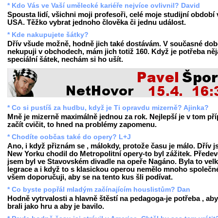
* Kdo Vás ve Vaší umělecké kariéře nejvíce ovlivnil? David
Spousta lidí, všichni moji profesoři, celé moje studijní období 
USA. Těžko vybrat jednoho člověka či jednu událost.
* Kde nakupujete šátky?
Dřív všude možně, hodně jich také dostávám. V současné dob
nekupuji v obchodech, mám jich totiž 160. Když je potřeba ně
speciální šátek, nechám si ho ušít.
* Co si pustíš za hudbu, když je Ti opravdu mizerně? Ajinka?
Mně je mizerně maximálně jednou za rok. Nejlepší je v tom př
začít cvičit, to hned na problémy zapomenu.
* Chodíte oobčas také do opery? L+J
Ano, i když přiznám se , málokdy, protože času je málo. Dřív 
New Yorku chodil do Metropolitní opery-to byl zážitek. Přede
jsem byl ve Stavovském divadle na opeře Nagáno. Byla to vel
legrace a i když to s klasickou operou nemělo mnoho společn
všem doporučuji, aby se na tento kus šli podívat.
* Co byste popřál mladým začínajícím houslistům? Dan
Hodně vytrvalosti a hlavně štěstí na pedagoga-je potřeba , aby
brali jako hru a aby je bavilo.