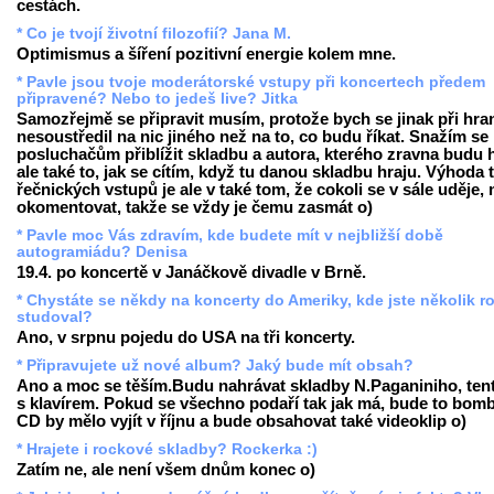
cestách.
* Co je tvojí životní filozofií? Jana M.
Optimismus a šíření pozitivní energie kolem mne.
* Pavle jsou tvoje moderátorské vstupy při koncertech předem
připravené? Nebo to jedeš live? Jitka
Samozřejmě se připravit musím, protože bych se jinak při hra
nesoustředil na nic jiného než na to, co budu říkat. Snažím se
posluchačům přiblížit skladbu a autora, kterého zravna budu h
ale také to, jak se cítím, když tu danou skladbu hraju. Výhoda 
řečnických vstupů je ale v také tom, že cokoli se v sále uděje
okomentovat, takže se vždy je čemu zasmát o)
* Pavle moc Vás zdravím, kde budete mít v nejbližší době
autogramiádu? Denisa
19.4. po koncertě v Janáčkově divadle v Brně.
* Chystáte se někdy na koncerty do Ameriky, kde jste několik r
studoval?
Ano, v srpnu pojedu do USA na tři koncerty.
* Připravujete už nové album? Jaký bude mít obsah?
Ano a moc se těším.Budu nahrávat skladby N.Paganiniho, ten
s klavírem. Pokud se všechno podaří tak jak má, bude to bomb
CD by mělo vyjít v říjnu a bude obsahovat také videoklip o)
* Hrajete i rockové skladby? Rockerka :)
Zatím ne, ale není všem dnům konec o)