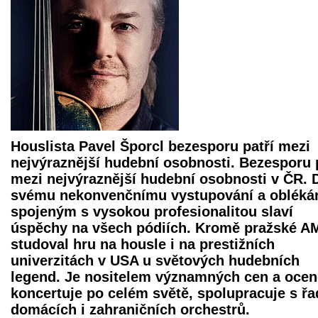
Houslista
Pavel Šporcl
bezesporu patří mezi
nejvýraznější hudební osobnosti. Bezesporu 
mezi nejvýraznější hudební osobnosti v ČR. 
svému nekonvenčnímu vystupování a oblékán
spojeným s vysokou profesionalitou slaví
úspěchy na všech pódiích. Kromě pražské A
studoval hru na housle i na prestižních
univerzitách v USA u světových hudebních
legend. Je nositelem významných cen a ocen
koncertuje po celém světě, spolupracuje s ř
domácích i zahraničních orchestrů.