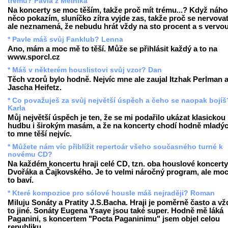
trému? Pavla z Mělníka
Na koncerty se moc těším, takže proč mít trému...? Když náh
něco pokazím, sluníčko zítra vyjde zas, takže proč se nervovat
ale neznamená, že nebudu hrát vždy na sto procent a s vervou
* Pavle máš svůj Fanklub? Lenna
Ano, mám a moc mě to těší. Může se přihlásit každý a to na
www.sporcl.cz
* Máš v některém houslistovi svůj vzor? Dan
Těch vzorů bylo hodně. Nejvíc mne ale zaujal Itzhak Perlman 
Jascha Heifetz.
* Co považuješ za svůj největší úspěch a čeho se naopak bojíš
Karla
Můj největší úspěch je ten, že se mi podařilo ukázat klasickou
hudbu i širokým masám, a že na koncerty chodí hodně mladých
to mne těší nejvíc.
* Můžete nám víc přiblížit repertoár všeho současného turné k
novému CD?
Na každém koncertu hraji celé CD, tzn. oba houslové koncerty
Dvořáka a Čajkovského. Je to velmi náročný program, ale mo
to baví.
* Které kompozice pro sólové housle máš nejraději? Roman
Miluju Sonáty a Pratity J.S.Bacha. Hraji je poměrně často a vž
to jiné. Sonáty Eugena Ysaye jsou také super. Hodně mě láká
Paganini, s koncertem "Pocta Paganinimu" jsem objel celou
republiku.