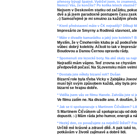
přenosy bývají špatné. Vydržel jsem, to znamená,
Nemrzí Vás, že končíte? Po kolika letech vlastně?
Nejsem v Deskovém statku od začátku, pokud
dvě a já jsem paradoxně postupem času zask
.-) Samozřejmě je mi smutno za každým předs
* Které představení máte v ČK nejraději? Děkuji M
Impresário ze Smyrny a Rodinná slavnost, ale
* Máte v divadle kamarádku a jaký jste kolektiv? 
Myslím, že v Činoherním klubu je až podezře
vůbec dobrý kolektiv. Ačkoli to tak v Impres
Boudovou a Danou Černou opravdu rády.
* Spomenuli ste lezecké boty. Na aké skaly sa naj
Nejradši mám vápno. Teď zrovna se chystám d
předpovědi počasí. Na SLovensku mám velmi 
* Dostala jste někdy bizarní roli? Dušan
Bizarní role byla třeba Vicky v Zabijáku Joeov
musí být svým způsobem každá, aby byla pro 
bizarní se hrajou dobře.
* Viděla jsem vás ve filmu Hanele. Zahrála jste si 
Ve filmu zatím ne. Na divadle ano. A doufám, ž
* Jak se ti spolupracuje s Martinem Čičvákem? Li
S Martinem Čičvákem už spolupracuju od dob
dopustit. :-) Mám ráda jeho humor, energii a
* Hezký den, co považujete za největší štěstí? Fr
Určitě mé krásné a zdravé dítě. A pak také to,
potkávám v životě zajímavé a dobré lidi.