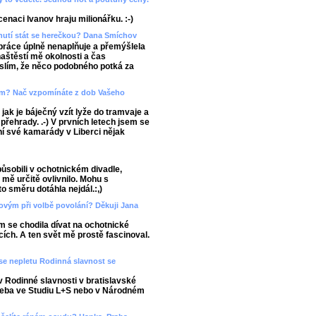
enaci Ivanov hraju milionářku. :-)
dnutí stát se herečkou? Dana Smíchov
 práce úplně nenaplňuje a přemýšlela
 naštěstí mě okolnosti a čas
slím, že něco podobného potká za
sem? Nač vzpomínáte z dob Vašeho
jak je báječný vzít lyže do tramvaje a
přehrady. .-) V prvních letech jsem se
dní své kamarády v Liberci nějak
sobili v ochotnickém divadle,
 mě určitě ovlivnilo. Mohu s
to směru dotáhla nejdál.:,)
dovým při volbě povolání? Děkuji Jana
em se chodila dívat na ochotnické
ích. A ten svět mě prostě fascinoval.
 se nepletu Rodinná slavnost se
 v Rodinné slavnosti v bratislavské
třeba ve Studiu L+S nebo v Národném