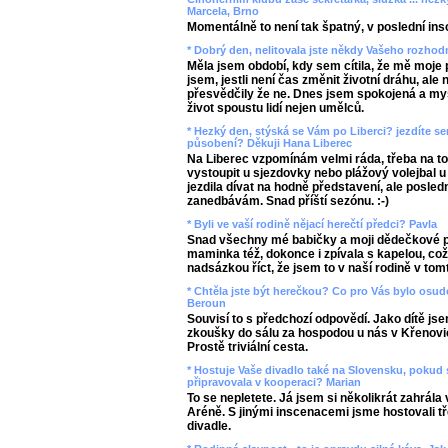
Marcela, Brno
Momentálně to není tak špatný, v poslední insc
* Dobrý den, nelitovala jste někdy Vašeho rozho
Měla jsem období, kdy sem cítila, že mě moje
jsem, jestli není čas změnit životní dráhu, ale
přesvědčily že ne. Dnes jsem spokojená a my
život spoustu lidí nejen umělců.
* Hezký den, stýská se Vám po Liberci? jezdíte 
působení? Děkuji Hana Liberec
Na Liberec vzpomínám velmi ráda, třeba na to 
vystoupit u sjezdovky nebo plážový volejbal u 
jezdila dívat na hodně představení, ale posle
zanedbávám. Snad příští sezónu. :-)
* Byli ve vaší rodině nějací herečtí předci? Pavla
Snad všechny mé babičky a moji dědečkové pů
maminka též, dokonce i zpívala s kapelou, což
nadsázkou říct, že jsem to v naší rodině v tom
* Chtěla jste být herečkou? Co pro Vás bylo osu
Beroun
Souvisí to s předchozí odpovědí. Jako dítě js
zkoušky do sálu za hospodou u nás v Křenovic
Prostě triviální cesta.
* Hostuje Vaše divadlo také na Slovensku, pokud
připravovala v kooperaci? Marian
To se nepletete. Já jsem si několikrát zahrála
Aréně. S jinými inscenacemi jsme hostovali 
divadle.