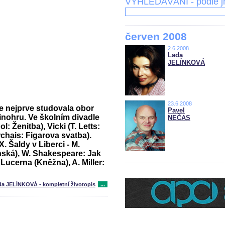
VYHLEDÁVÁNÍ - podle 
červen 2008
2.6.2008
Lada
JELÍNKOVÁ
23.6.2008
 nejprve studovala obor
Pavel
inohru. Ve školním divadle
NEČAS
gol:
Ženitba
), Vicki (T. Letts:
rchais:
Figarova svatba
).
. Šaldy v Liberci - M.
nská), W. Shakespeare:
Jak
:
Lucerna
(Kněžna), A. Miller:
da JELÍNKOVÁ - kompletní životopis
...