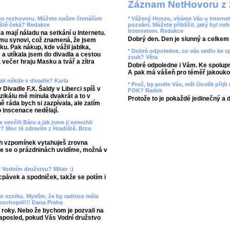
Záznam NetHovoru z 
ého rozhovoru. Můžete našim čtenářům
* Vážený Honzo, vítáme Vás u internet
ještě čeká? Redakce
pozvání. Můžete přiblížit, jaký byl ne
Internetem. Redakce
a mají náladu na setkání u Internetu.
Dobrý den. Den je slunný a celkem r
mu synovi, což znamená, že jsem
u. Pak nákup, kde vážil jablka,
* Dobré odpoledne, co vás vedlo ke 
 a utíkala jsem do divadla a cestou
zvuk? Věra
a večer hraju Masku a tvář a zítra
Dobré odpoledne i Vám. Ke spolupr
A pak má vášeň pro téměř jakoukol
pak někde v divadle? Karla
* Proč, by podle Vás, měl člověk přij
Divadle F.X. Šaldy v Liberci spíš v
FOK? Radek
ikálu mě minula dvakrát a to v
Protože to je pokaždé jedinečný a 
 ráda bych si zazpívala, ale zatím
 inscenace nedělají.
 venčili Báru a jak jsme ji nemohli
y? Moc tě zdravím z Hradiště. Brzo
ch vzpomínek vytahuješ zrovna
že se o prázdninách uvidíme, možná v
ve Vodním družstvu? Milan :)
pávek a spodniček, takže se potím i
m vzniku. Myslím, že by radnice měla
pochopili!!! Dana Praha
ři roky. Nebo že bychom je pozvali na
aposled, pokud Vás Vodní družstvo