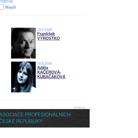
jména
Najdi
18.6.2008
František
VÝROSTKO
30.6.2008
Adéla
KAČEROVÁ-
KUBAČÁKOVÁ
reklama