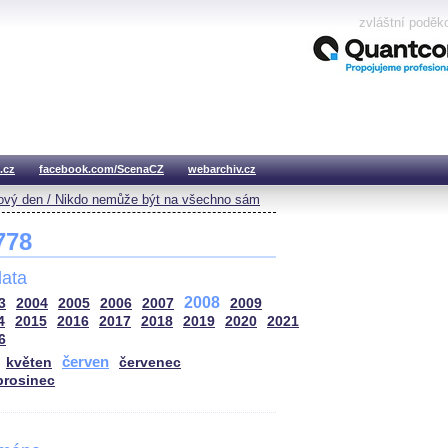
zvláštní poděk
.cz
facebook.com/ScenaCZ
webarchiv.cz
vý den / Nikdo nemůže být na všechno sám
 778
ata
2008
3
2004
2005
2006
2007
2009
4
2015
2016
2017
2018
2019
2020
2021
6
červen
květen
červenec
prosinec