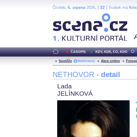
,
, |
|
32
Čtvrtek
6. srpena
2026
Svátek má
Kris
Scéna.cz
ČASOPIS
KDY, KDE, CO, KDO
Soutěže
Nethovory
Akce online
Fotoga
NETHOVOR
- detail
Lada
JELÍNKOVÁ