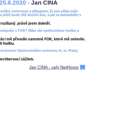
25.8.2020 -
Jan CINA
ového rozhovoru a děkujeme, že jste přijal naše
bo ještě bude Váš dnešní den, a jak se kamarádíte s
ozlítaný. právě jsem doletěl.
spolupráci s FOK? Máte rád symfonickou hudbu a
áci mě přivedlo samotné FOK, které mě oslovilo.
i hudbu.
ít na koncert Symfonického orchestru hl. m. Prahy
dechberoucí zážitek.
Jan CINA - celý NetHovor