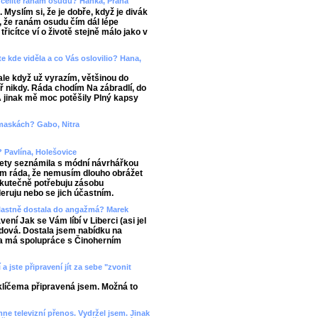
k čelíte ránám osudu? Hanka, Praha
Myslím si, že je dobře, když je divák
, že ranám osudu čím dál lépe
řicítce ví o životě stejně málo jako v
te kde viděla a co Vás oslovilio? Hana,
ale když už vyrazím, většinou do
 nikdy. Ráda chodím Na zábradlí, do
A jinak mě moc potěšily Plný kapsy
 maskách? Gabo, Nitra
? Pavlína, Holešovice
lety seznámila s módní návrhářkou
sem ráda, že nemusím dlouho obrážet
 skutečně potřebuju zásobu
ruju nebo se jich účastním.
 vlastně dostala do angažmá? Marek
ení Jak se Vám líbí v Liberci (asi jel
ndová. Dostala jsem nabídku na
ala má spolupráce s Činoherním
a jste připravení jít za sebe "zvonit
t klíčema připravená jsem. Možná to
mne televizní přenos. Vydržel jsem. Jinak