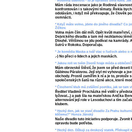
* Rodinná slavnost - to je opravdu silná káva. Ja
Mám ráda inscenace jako je Rodinná slavnost. 
konfrontován i s takovými tématy. Řekla bych
odolávám, i když mě překvapuje, že člověk po t
osmnácti.
* Když máte volno, jdete do jiného divadla? Co js
Žižkov.
Volna mám čím dál míň. Opět kvůli mateřství, 
Dejvického divadla a tam mě nezklamou téměř
Dlouhé. Většinou se jdu podívat na kamrády. 
šutrů v Rokoku. Doporučuju.
* Je komédia Maska a tvář viac o ľuďoch alebo o
.-) No přeci o lidech a jejich maskách.
* Jakou roli ve tvém životě hraje móda a oblečení
Mám obrovské štěstí, že jsem se před deseti 
Gábinou Páralovou. Její styl mi vyhovuje a j
obchody. Prostě zamířím k ní a je to, protože
společenských šatů na různé akce, které mode
* Činoherní klub má zvláštní poetiku, jak se tam
Ředitel Vladimír Procházka mě viděl v představ
lyžovat...) a pak šla na mateřskou Anička Be
alternování její role v Lesoduchovi a tím zač
klubem.
* Hezký den, jak se staví divadlo Za Prahu kulturní 
klíčema?" Honza Jánský
Naše divadlo tuto iniciativu podporuje. Zvoni
opravdu bude potřeba.
* Hezký den. Děkuji za deskový statek. Překvapil 