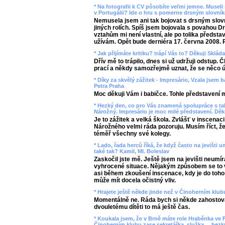
* Na fotografii k CV pôsobíte veľmi jemne. Museli
v Portugálii? Ide o hru s pomerne drsným slovník
Nemusela jsem ani tak bojovat s drsným slovn
jiných rolích. Spíš jsem bojovala s povahou D
vztahům mi není vlastní, ale po tolika předst
užívám. Opět bude derniéra 17. června 2008. P
* Jak přijímáte kritiku? trápí Vás to? Děkuji Sklád
Dřív mě to trápilo, dnes si už udržuji odstup.
prací a někdy samozřejmě uznat, že se něco 
* Díky za skvělý zážitek - Impresário, Vzala jsem 
Petra Praha
Moc děkuji Vám i babičce. Tohle představení 
* Hezký den, co pro Vás znamená spolupráce s tak
Nárožný. Impresário je moc milé představení. Děk
Je to zážitek a velká škola. Zvlášť v inscena
Nárožného velmi ráda pozoruju. Musím říct, ž
téměř všechny své kolegy.
* Lado, řada herců říká, že když často na jevišti umí
také tak? Kamil, Ml. Boleslav
Zaskočil jste mě. Ještě jsem na jevišti neumír
vyhrocené situace. Nějakým způsobem se to v
asi během zkoušení inscenace, kdy je do toho
může mít docela očistný vliv.
* Hrajete ještě někde jinde než v Činoherním kl
Momentálně ne. Ráda bych si někde zahostov
dvouletému dítěti to má ještě čas.
* Koukala jsem, že v Brně máte role Hraběnka ve 
Činoherním klubu zase sekretářka, služka ... hez