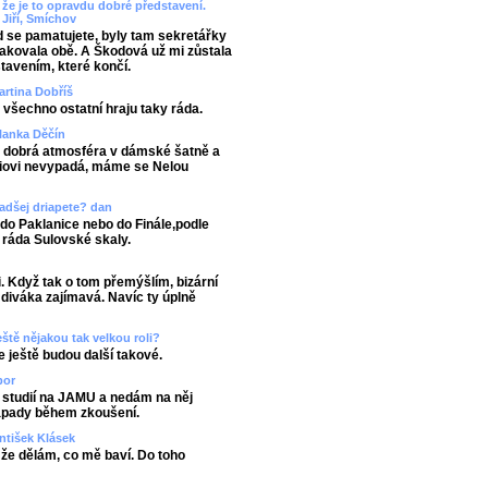
 že je to opravdu dobré představení.
 Jiří, Smíchov
 se pamatujete, byly tam sekretářky
akovala obě. A Škodová už mi zůstala
tavením, které končí.
artina Dobříš
 všechno ostatní hraju taky ráda.
Blanka Děčín
le dobrá atmosféra v dámské šatně a
áriovi nevypadá, máme se Nelou
radšej driapete? dan
o Paklanice nebo do Finále,podle
ráda Sulovské skaly.
i. Když tak o tom přemýšlím, bizární
diváka zajímavá. Navíc ty úplně
ještě nějakou tak velkou roli?
e ještě budou další takové.
bor
 studií na JAMU a nedám na něj
 nápady během zkoušení.
antišek Klásek
 že dělám, co mě baví. Do toho