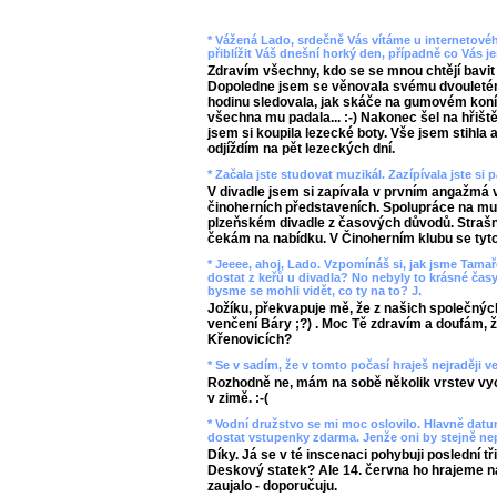
* Vážená Lado, srdečně Vás vítáme u internetov
přiblížit Váš dnešní horký den, případně co Vás 
Zdravím všechny, kdo se se mnou chtějí bavit 
Dopoledne jsem se věnovala svému dvouleté
hodinu sledovala, jak skáče na gumovém koník
všechna mu padala... :-) Nakonec šel na hřiště
jsem si koupila lezecké boty. Vše jsem stihla 
odjíždím na pět lezeckých dní.
* Začala jste studovat muzikál. Zazípívala jste si 
V divadle jsem si zapívala v prvním angažmá v 
činoherních představeních. Spolupráce na muz
plzeňském divadle z časových důvodů. Strašně
čekám na nabídku. V Činoherním klubu se tyto
* Jeeee, ahoj, Lado. Vzpomínáš si, jak jsme Tamaře
dostat z keřů u divadla? No nebyly to krásné čas
bysme se mohli vidět, co ty na to? J.
Jožíku, překvapuje mě, že z našich společný
venčení Báry ;?) . Moc Tě zdravím a doufám, 
Křenovicích?
* Se v sadím, že v tomto počasí hraješ nejraději 
Rozhodně ne, mám na sobě několik vrstev vyc
v zimě. :-(
* Vodní družstvo se mi moc oslovilo. Hlavně datu
dostat vstupenky zdarma. Jenže oni by stejně ne
Díky. Já se v té inscenaci pohybuji poslední t
Deskový statek? Ale 14. června ho hrajeme n
zaujalo - doporučuju.