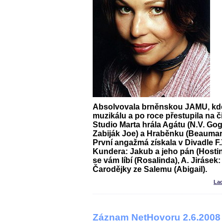
Absolvovala brněnskou JAMU, kde
muzikálu a po roce přestupila na č
Studio Marta hrála Agátu (N.V. Go
Zabiják Joe
) a Hraběnku (Beauma
První angažmá získala v Divadle F.X
Kundera:
Jakub a jeho pán
(Hosti
se vám líbí
(Rosalinda), A. Jirásek
Čarodějky ze Salemu
(Abigail).
La
Záznam NetHovoru 2.6.2008