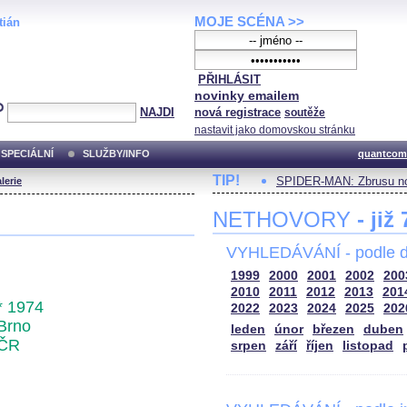
MOJE SCÉNA >>
tián
PŘIHLÁSIT
novinky emailem
NAJDI
nová registrace
soutěže
nastavit jako domovskou stránku
SPECIÁLNÍ
SLUŽBY/INFO
quantcom
TIP!
SPIDER-MAN: Zbrusu no
lerie
NETHOVORY
- již
VYHLEDÁVÁNÍ - podle d
1999
2000
2001
2002
200
2010
2011
2012
2013
201
* 1974
2022
2023
2024
2025
202
Brno
leden
únor
březen
duben
ČR
srpen
září
říjen
listopad