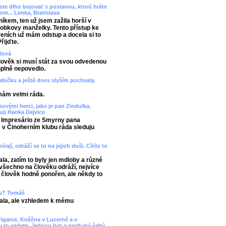
 ste dlho bojovať s postavou, ktorú hráte
om... Lenka, Bratislava
íkem, ten už jsem zažila horší v
robkovy manželky. Tento přístup ke
aveních už mám odstup a docela si to
řijďte.
alová
 Člověk si musí stát za svou odvedenou
úplně nepovedlo.
babičku a ještě dnes slyším pochvaly.
mám velmi ráda.
ovými herci, jako je pan Zindulka,
uji Hanka Dejvice
ci Impresário ze Smyrny pana
e v Činoherním klubu ráda sleduju
rají, odráží se to na jejich duši. Cítíte to
ala, zatím to byly jen mdloby a různé
šechno na člověku odráží, nejvíce
 člověk hodně ponořen, ale někdy to
ubu? Tomáš
ala, ale vzhledem k mému
Figarce, Kněžna v Lucerně a v
ky to vedete. Jednou hot a podtuhý čehý.