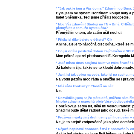
* "Jak pak je tam u Vás doma," Zdravím do Brna. J
Byla jsem se synem Honzíkem koupit boty a pa
balet Sněhurka. Teď jsme přišli z logopedie.
* Moc Vás zdravím! Studuji na TN v Brně. CHtěla b
přemýšlíte o tom, že byste učila?
Přemýšlím o tom, ale zatím učit nechci.
* Přišla jsi díky baletu o dětství? Cik
Ani ne, ale je to náročná disciplína, které se m
* Co jsi viděla poslední dobou zajímavého v NDB
Moc pěkné operní představení E. Korngolda M
* Jaké místo dnes zaujímá balet ve tvém životě? 
Já baletem žiju, takže se to kloubí dohromady.
* Jani, jsi tak dobra na vode, jako jsi na suchu, my
Na vodu jezdím moc ráda a snažím se i pravid
* Máš ráda konkurzy? Chodíš na ně?
Ne.
* Dozvěděla jsem se že máte dítě, můžete nám ří
Mnoho zdraví a úspěchů přeje Vaše obdivovatelka
Honzíkovi je sedm let, dělá mi velkou radost,
Snad mi bude dělat radost jako dosud. Také 
* Prožíváš nějaký jiný druh trémy při hostování v 
Ne, je to stejně zodpovědné jako před domácí
* Nějaké napínavé dobrodružství z hostování v ci
Asi to byl výstup na horu Fuji během našeho j