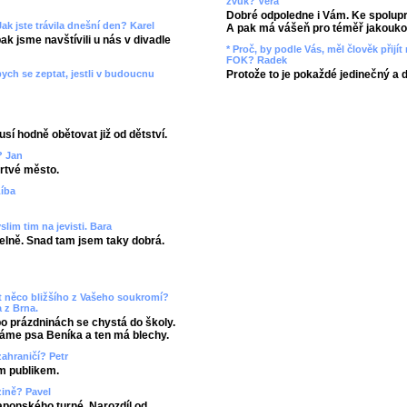
zvuk? Věra
Dobré odpoledne i Vám. Ke spolupr
ak jste trávila dnešní den? Karel
A pak má vášeň pro téměř jakoukol
k jsme navštívili u nás v divadle
* Proč, by podle Vás, měl člověk přij
FOK? Radek
Protože to je pokaždé jedinečný a 
ych se zeptat, jestli v budoucnu
usí hodně obětovat již od dětství.
? Jan
rtvé město.
Líba
slim tim na jevisti. Bara
elně. Snad tam jsem taky dobrá.
ct něco bližšího z Vašeho soukromí?
 z Brna.
 po prázdninách se chystá do školy.
máme psa Beníka a ten má blechy.
zahraničí? Petr
m publikem.
zině? Pavel
aponského turné. Narozdíl od