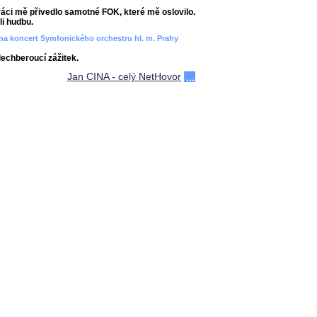
áci mě přivedlo samotné FOK, které mě oslovilo.
i hudbu.
ít na koncert Symfonického orchestru hl. m. Prahy
dechberoucí zážitek.
Jan CINA - celý NetHovor