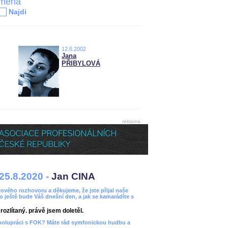
jména
Najdi
12.6.2002
Jana
PŘIBYLOVÁ
reklama
25.8.2020 -
Jan CINA
ového rozhovoru a děkujeme, že jste přijal naše
bo ještě bude Váš dnešní den, a jak se kamarádíte s
ozlítaný. právě jsem doletěl.
spolupráci s FOK? Máte rád symfonickou hudbu a