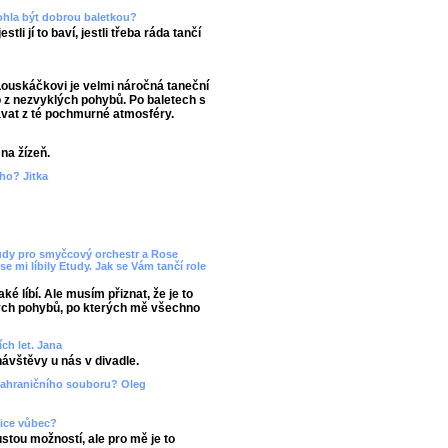
ohla být dobrou baletkou?
tli jí to baví, jestli třeba ráda tančí
Louskáčkovi je velmi náročná taneční
 z nezvyklých pohybů. Po baletech s
vat z té pochmurné atmosféry.
na žízeň.
ho? Jitka
Etudy pro smyčcový orchestr a Rose
se mi líbily Etudy. Jak se Vám tančí role
é líbí. Ale musím přiznat, že je to
ých pohybů, po kterých mě všechno
ch let. Jana
návštěvy u nás v divadle.
zahraničního souboru? Oleg
nice vůbec?
ustou možností, ale pro mě je to