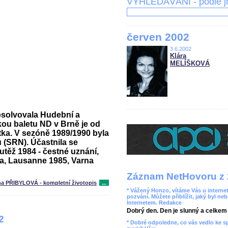
VYHLEDÁVÁNÍ - podle 
červen 2002
3.6.2002
Klára
MELÍŠKOVÁ
bsolvovala Hudební a
kou baletu ND v Brně je od
tka. V sezóně 1989/1990 byla
 (SRN). Účastnila se
outěž 1984 - čestné uznání,
cena, Lausanne 1985, Varna
Záznam NetHovoru z 
na PŘIBYLOVÁ - kompletní životopis
...
* Vážený Honzo, vítáme Vás u internet
pozvání. Můžete přiblížit, jaký byl ne
Internetem. Redakce
Dobrý den. Den je slunný a celkem r
2
* Dobré odpoledne, co vás vedlo ke 