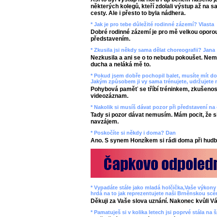
některých kolegů, kteří zdolali výstup až na s
cesty. Ale i přesto to byla nádhera.
* Jak je pro tebe důležité rodinné zázemí? Vlasta
Dobré rodinné zázemí je pro mě velkou oporou
představením.
* Zkusila jsi někdy sama dělat choreografii? Jana
Nezkusila a ani se o to nebudu pokoušet. Ne
ducha a neláká mě to.
* Pokud jsem dobře pochopil balet, musíte mít 
Jakým způsobem ji vy sama trénujete, udržujete
Pohybová paměť se tříbí tréninkem, zkušenos
videozáznam.
* Nakolik si musíš dávat pozor při představení n
Tady si pozor dávat nemusím. Mám pocit, že si 
navzájem.
* Poskočíte si někdy i doma? Dan
Ano. S synem Honzíkem si rádi doma při hud
* Vypadáte stále jako mladá holčička,Vaše výkony
hrdá na to jak reprezentujete naši Brněnskou scé
Děkuji za Vaše slova uznání. Nakonec kvůli 
* Pamatuješ si v kolika letech jsi poprvé stála na