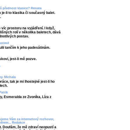
áš přednost klasice? Renata
e-li to klasika či současný balet.
.
 víc prostoru na vyjádření. I když,
išných rolí v několika baletech, dává
notlivých postav.
stimil
ulii tančím k jeho padesátinám.
kovi, jest-li mě pozve.
a
y. Michala
áce, tak je mi lhostejné jest-li ho
dech.
Patrik
y, Esmeralda ze Zvoníka, Líza z
ujeme Vám za internetový rozhovor,
ávěrem... Redakce
. Doufám, že mě zdraví neopustí a