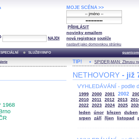
MOJE SCÉNA >>
a
PŘIHLÁSIT
novinky emailem
NAJDI
nová registrace
soutěže
nastavit jako domovskou stránku
SPECIÁLNÍ
SLUŽBY/INFO
quantcom
TIP!
SPIDER-MAN: Zbrusu no
lerie
NETHOVORY
- již
VYHLEDÁVÁNÍ - podle d
2002
1999
2000
2001
20
2010
2011
2012
2013
201
* 1968
2022
2023
2024
2025
202
Brno
leden
únor
březen
duben
ČR
srpen
září
říjen
listopad