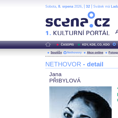
,
, |
|
32
Sobota
8. srpena
2026
Svátek má
Lad
Scéna.cz
ČASOPIS
KDY, KDE, CO, KDO
Soutěže
Nethovory
Akce online
Fotoga
NETHOVOR
- detail
Jana
PŘIBYLOVÁ