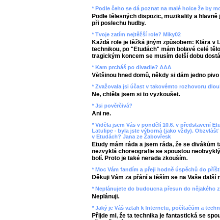
* Podle čeho se dá poznat na malé holce že by m
Podle tělesných dispozic, muzikality a hlavně jes
při poslechu hudby.
* Tvoje zatím nejtěžší role? Miky02
Každá role je těžká jiným způsobem: Klára v 
technikou, po "Etudách" mám bolavé celé tělo
tragickým koncem se musím delší dobu dostá
* Kam prcháš po divadle? AAA
Většinou hned domů, někdy si dám jedno pivo 
* Zvažovala jsi účast v takovémto rozhovoru dlou
Ne, chtěla jsem si to vyzkoušet.
* Jsi pověrčivá?
Ani ne.
* Viděla jsem Vás v pondělí 10.6. v představení 
Latulipe - byla jste výborná (jako vždy). Obzvlášť 
v Etudách? Jana ze Žabovřesk
Etudy mám ráda a jsem ráda, že se divákům tak
nezvyklá choreografie se spoustou neobvykl
bolí. Proto je také nerada zkouším.
* Moc Vám fandím a přeji hodně úspěchů do příští
Děkuji Vám za přání a těším se na Vaše další 
* Neplánujete do budoucna přesun do nějakého 
Neplánuji.
* Jaký je Váš vztah k Internetu, počítačům a tech
Přijde mi, že ta technika je fantastická se spo