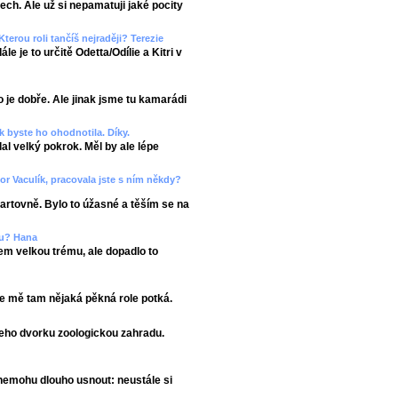
ech. Ale už si nepamatuji jaké pocity
Kterou roli tančíš nejraději? Terezie
e je to určitě Odetta/Odílie a Kitri v
o je dobře. Ale jinak jsme tu kamarádi
 byste ho ohodnotila. Díky.
lal velký pokrok. Měl by ale lépe
r Vaculík, pracovala jste s ním někdy?
artovně. Bylo to úžasné a těším se na
etu? Hana
sem velkou trému, ale dopadlo to
že mě tam nějaká pěkná role potká.
jeho dvorku zoologickou zahradu.
 nemohu dlouho usnout: neustále si