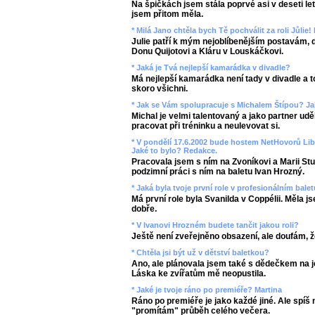
Na špičkách jsem stála poprvé asi v deseti let
jsem přitom měla.
* Milá Jano chtěla bych Tě pochválit za roli Jůlie! 
Julie patří k mým nejoblíbenějším postavám, dál
Donu Quijotovi a Kláru v Louskáčkovi.
* Jaká je Tvá nejlepší kamarádka v divadle?
Má nejlepší kamarádka není tady v divadle a t
skoro všichni.
* Jak se Vám spolupracuje s Michalem Štípou? Jak
Michal je velmi talentovaný a jako partner udě
pracovat při tréninku a neulevovat si.
* V pondělí 17.6.2002 bude hostem NetHovorů Libo
Jaké to bylo? Redakce.
Pracovala jsem s ním na Zvoníkovi a Marii Stu
podzimní práci s ním na baletu Ivan Hrozný.
* Jaká byla tvoje první role v profesionálním bal
Má první role byla Svanilda v Coppélii. Měla j
dobře.
* V Ivanovi Hrozném budete tančit jakou roli?
Ještě není zveřejněno obsazení, ale doufám, 
* Chtěla jsi být už v dětství baletkou?
Ano, ale plánovala jsem také s dědečkem na 
Láska ke zvířatům mě neopustila.
* Jaké je tvoje ráno po premiéře? Martina
Ráno po premiéře je jako každé jiné. Ale spíš
"promítám" průběh celého večera.