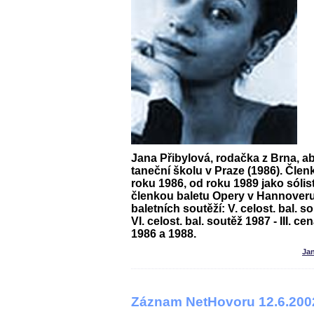
Jana Přibylová, rodačka z Brna, a
taneční školu v Praze (1986). Člen
roku 1986, od roku 1989 jako sólis
členkou baletu Opery v Hannoveru
baletních soutěží: V. celost. bal. s
VI. celost. bal. soutěž 1987 - III. 
1986 a 1988.
Ja
Záznam NetHovoru 12.6.200