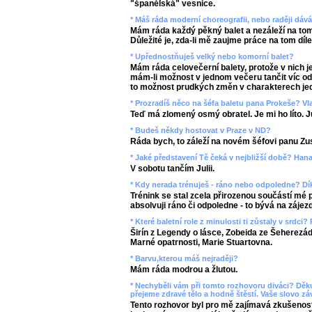
"španělská" vesnice.
* Máš ráda moderní choreografii, nebo raději dáv
Mám ráda každý pěkný balet a nezáleží na tom j
Důležité je, zda-li mě zaujme práce na tom díle
* Upřednostňuješ velký nebo komorní balet?
Mám ráda celovečerní balety, protože v nich je
mám-li možnost v jednom večeru tančit víc odl
to možnost prudkých změn v charakterech jed
* Prozradíš něco na šéfa baletu pana Prokeše? Vla
Teď má zlomený osmý obratel. Je mi ho líto. J
* Budeš někdy hostovat v Praze v ND?
Ráda bych, to záleží na novém šéfovi panu Zus
* Jaké představení Tě čeká v nejbližší době? Han
V sobotu tančím Julii.
* Kdy nerada trénuješ - ráno nebo odpoledne? Dík
Trénink se stal zcela přirozenou součástí mé pr
absolvuji ráno či odpoledne - to bývá na zájez
* Které baletní role z minulosti ti zůstaly v srdci? 
Širín z Legendy o lásce, Zobeida ze Šeherezád
Marné opatrnosti, Marie Stuartovna.
* Barvu,kterou máš nejraději?
Mám ráda modrou a žlutou.
* Nechyběli vám při tomto rozhovoru diváci? Děk
přejeme zdravé tělo a hodně štěstí. Vaše slovo z
Tento rozhovor byl pro mě zajímavá zkušenost