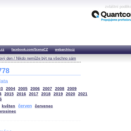
zvláštní poděk
.cz
facebook.com/ScenaCZ
webarchiv.cz
vý den / Nikdo nemůže být na všechno sám
 778
ata
03
2004
2005
2006
2007
2008
2009
4
2015
2016
2017
2018
2019
2020
2021
6
červen
květen
červenec
prosinec