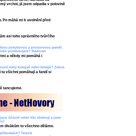
amý vrchol, já jsem odpadla v polovině
. Po máhá mi k uvolnění před
mám asi toho správného tvůrčího
dobrou pohybovou a prostorovou paměť.
 nebo prohlubujete? Radovan
tmi a někdy mi pomáhá i
a ostré lokty kolegyň nebo kolegů? Zdena
tu všichni pomáhají a fandí si
bě tancujeme.
 jsou ůžasné velmi Vás obdivuji a jsem
nu!
Vám divákům to všechno děláme.
 špičkovkách? Terezie