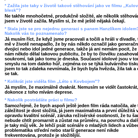
* Zažila jste taky v životě takové stěhování jako ve filmu ,,Kulo
blesk"?
Ne takhle mnohočetné, produkčně složité, ale několik stěhová
jsem v životě zažila. Myslím si, že mě ještě nějaká čekají.
* Stala jste se pro nejednu generaci s panem Hanzlíkem idolem
Nakolik vás to poznamenalo?
Já musím říct, že když jsme pracovali a točili a hráli v divadle,
mě v životě nenapadlo, že by nás někdo označil jako generačn
dvojici nebo idol jedné generace, takže já ani nemám pocit, že
nám někdo dělal takovou publicitu, že by to člověku zasahova
soukromí, tak jako tomu je dneska. Současní idolové jsou v t
smyslu na tom daleko hůř, zejména co se týká bulvárního tisku
jsem to tak zdaleka nevnímala, že bych byla hvězda, žila tak a c
se tak.
* Kolikrát jste viděla film ,,Léto s Kovbojem"?
Já myslím, že maximálně dvakrát. Nemusím se vidět častokrát
dokonce z toho mívám deprese.
* Nakolik postrádáte práci u filmu?
Samozřejmě, že bych aspoň ještě jeden film ráda natočila, ale 
záležitost je dost složitá, já jsem maximalista a první důležitá v
opravdu kvalitní scénář, záruka režisérské osobnosti, že tu ša
nebude chtít promarnit a zůstat na průměru, na povrchu a dalš
je taky můj věk. Je lehčí psát scénáře o mladých lidech a vůb
problematika střední nebo starší generace není nikde
frekventována, protože je složitější.