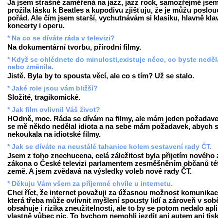
Já jsem strašně zaměřená na jazz, jazz rock, samozřejmě jsem
prožila lásku k Beatles a kupodivu zjišťuju, že je můžu poslou
pořád. Ale čím jsem starší, vychutnávám si klasiku, hlavně klav
koncerty i operu.
* Na co se díváte ráda v televizi?
Na dokumentární tvorbu, přírodní filmy.
* Když se ohlédnete do minulosti,existuje něco, co byste neděl
nebo změnila.
Jistě. Byla by to spousta věcí, ale co s tím? Už se stalo.
* Jaké role jsou vám bližší?
Složité, tragikomické.
* Jak film ovlivnil Váš život?
HOdně, moc. Ráda se dívám na filmy, ale mám jeden požadave
se mě někdo nedělal idiota a na sebe mám požadavek, abych 
nekoukala na idiotské filmy.
* Jak se díváte na neustálé tahanice kolem sestavení rady ČT.
Jsem z toho znechucena, celá záležitost byla přijetím nového 
zákona o České televizi parlamentem zesměšněním občanů té
země. A jsem zvědavá na výsledky voleb nové rady ČT.
* Děkuju Vám všem za příjemné chvíle u internetu.
Chci říct, že internet považuji za úžasnou možnost komunikac
která třeba může ovlivnit myšlení spousty lidí a zároveň v sob
obsahuje i rizika zneužitelnosti, ale to by se potom nedalo apl
vlastně vůbec nic. To bychom nemohli jezdit ani autem ani tis