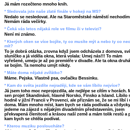
Já mám rozečteno mnoho knih.
* Sledovala jste naše zlaté finále v hokeji na MS?
Nedalo se nesledovat. Ale na Staroměstské náměstí nechodím
Nemám ráda večírky.
* Čeká vás letos nějaká role ve filmu či v televizi?
Není mi známo.
* Kterých oken se více bojíte, ty co musíte mýt a nebo ty co ne
mít?
To je dobrá otázka, zrovna když jsem odcházela z domova, sví
sluníčko a já viděla okna, která volala: Umej nás!!! To mám
vyřešené, umeju je až po premiéře v divadle. Ale ta okna druhá
se bojím. Ta nemohu umýt nikdy.
* Máte doma nějaké zvířátko?
Máme. Pejska. Vlastně psa, ovčačku Bessinku.
* Kam do světa jezdíte nejraději, kde se vám líbilo nejvíce?
Já jsem toho moc neprojezdila, ale nejlépe se cítím v horách.
sen projet Skandinávii, hlavně Norsko, Finsko a Island. Líbilo 
hodně v jižní Francii v Provenci, ale přiznám se, že se mi líbí i
doma. Mám mnoho míst, kam bych se ráda podívala a vždycky
jedeme na zájezd s nějakým divadelním představením, jsem
překvapená členitostí a krásou naší země a mám tolik restů a p
kam bych se chtěla podívat.
* Kterou muziku posloucháte?