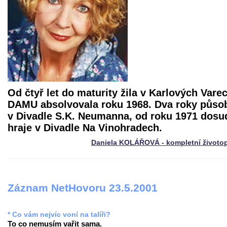
Od čtyř let do maturity žila v Karlových Vare
DAMU absolvovala roku 1968. Dva roky působ
v Divadle S.K. Neumanna, od roku 1971 dosu
hraje v Divadle Na Vinohradech.
Daniela KOLÁŘOVÁ - kompletní životo
Záznam NetHovoru 23.5.2001
* Co vám nejvíc voní na talíři?
To co nemusím vařit sama.