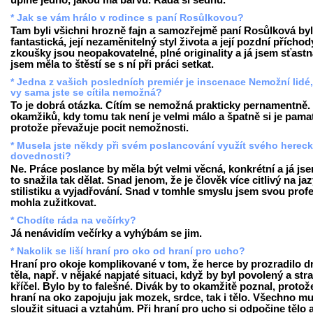
úplně jedno, jakou má barvu. Ráda si sednu.
* Jak se vám hrálo v rodince s paní Rosůlkovou?
Tam byli všichni hrozně fajn a samozřejmě paní Rosůlková by
fantastická, její nezaměnitelný styl života a její pozdní příchod
zkoušky jsou neopakovatelné, plné originality a já jsem sťastn
jsem měla to štěstí se s ní při práci setkat.
* Jedna z vašich posledních premiér je inscenace Nemožní lidé
vy sama jste se cítila nemožná?
To je dobrá otázka. Cítím se nemožná prakticky pernamentně.
okamžiků, kdy tomu tak není je velmi málo a špatně si je pamat
protože převažuje pocit nemožnosti.
* Musela jste někdy při svém poslancování využít svého herec
dovednosti?
Ne. Práce poslance by měla být velmi věcná, konkrétní a já js
to snažila tak dělat. Snad jenom, že je člověk více citlivý na ja
stilistiku a vyjadřování. Snad v tomhle smyslu jsem svou profe
mohla zužitkovat.
* Chodíte ráda na večírky?
Já nenávidím večírky a vyhýbám se jim.
* Nakolik se liší hraní pro oko od hraní pro ucho?
Hraní pro okoje komplikované v tom, že herce by prozradilo d
těla, např. v nějaké napjaté situaci, když by byl povolený a str
kříčel. Bylo by to falešné. Divák by to okamžitě poznal, protože
hraní na oko zapojuju jak mozek, srdce, tak i tělo. Všechno mu
sloužit situaci a vztahům. Při hraní pro ucho si odpočine tělo 