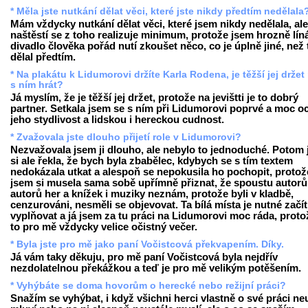
* Měla jste nutkání dělat věci, které jste nikdy předtím nedělala
Mám vždycky nutkání dělat věci, které jsem nikdy nedělala, ale
naštěstí se z toho realizuje minimum, protože jsem hrozně líná
divadlo člověka pořád nutí zkoušet něco, co je úplně jiné, než 
dělal předtím.
* Na plakátu k Lidumorovi držíte Karla Rodena, je těžší jej drže
s ním hrát?
Já myslím, že je těžší jej držet, protože na jevištti je to dobrý
partner. Setkala jsem se s ním při Lidumorovi poprvé a moc o
jeho stydlivost a lidskou i hereckou cudnost.
* Zvažovala jste dlouho přijetí role v Lidumorovi?
Nezvažovala jsem ji dlouho, ale nebylo to jednoduché. Potom
si ale řekla, že bych byla zbabělec, kdybych se s tím textem
nedokázala utkat a alespoň se nepokusila ho pochopit, protož
jsem si musela sama sobě upřímně přiznat, že spoustu autorů
autorů her a knížek i muziky neznám, protože byli v kladbě,
cenzurováni, nesměli se objevovat. Ta bílá místa je nutné začít
vyplňovat a já jsem za tu práci na Lidumorovi moc ráda, proto
to pro mě vždycky velice očistný večer.
* Byla jste pro mě jako paní Vočistcová překvapením. Díky.
Já vám taky děkuju, pro mě paní Vočistcová byla nejdřív
nezdolatelnou překážkou a teď je pro mě velikým potěšením.
* Vyhýbáte se doma hovorům o herecké nebo režijní práci?
Snažím se vyhýbat, i když všichni herci vlastně o své práci ne