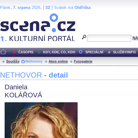
,
, |
|
32
Pátek
7. srpena
2026
Svátek má
Oldřiška
Scéna.cz
NA
ČASOPIS
KDY, KDE, CO, KDO
SPECIÁLNÍ
SLUŽBY/INFO
Soutěže
Nethovory
Akce online
Fotogalerie
NETHOVOR
- detail
Daniela
KOLÁŘOVÁ