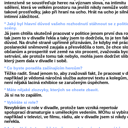
intenzivně se soustřeďuje herec na význam slova, na intimitu
sdělení, která ve velkém prostoru na jevišti nikdy nemůže volit
takové prostředky, jako při hraní na ucho. Hrát na ucho je siln
intimní záležitost.
* Jaký byl hlavní důvod vašeho rozhodnutí stáhnout se z politi
scény.
Já jsem chtěla skutečně pracovat v politice jenom první dva ro
tak jsem to v divadle řekla a taky jsem to dodržela, to je ten fa
důvod. Na druhé straně upřímně přiznávám, že kdyby mě prác
poslanecké sněmovně zaujala a přesvědčila o tom, že chce slo
občanům a prosperitě své země na sto procent, zvažovala by
setrvání, ale protože tomu tak nebylo, mohla jsem dodržet slib
který jsem dala v divadle i sobě.
* Co byste poradila začínajícím hercům?
Těžko radit. Snad jenom to, aby zvažovali fakt, že pracovat v d
například je vědomá náročná služba autorovi textu a kolegům,
není nějaká laciná exhibice se zaručeným úspěchem.
* Máte nějaké zlozvyky, kterých se chcete zbavit.
Já si na to zapálím.
* Vybíráte si role?
Nevybírám si role v divadle, protože tam vzniká repertoár
spoluprací dramaturgie s uměleckým vedením. MOhu si vybíra
například v televizi, ve filmu, rádiu, ale v divadle jsem si nikdy 
neřekla.