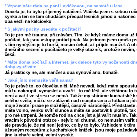
* Vzpomínáte ráda na paní Lavičkovou, na samotě u lesa.
Docela jo, to bylo příjemný natáčení. Vláčela jsem s sebou ro
synka a ten se tam chudáček přecpal lesních jahod a nakonec
oba vezli na kalciovku
* S jakými pocity usedáte k počítači?
To je pro mě trauma, přiznávám. Tím, že když máme doma už t
počítač, tak jsou vstupy pořád jinak. Na jednom jsem uměla ps
s tím nynějším je to horší, musím čekat, až přijde manžel. A o
dnešního sezení u počítačeto je velký otazník, protože nevím,
čeká.
* Máte doma počítač a Internet, jak dalece tyto vymoženosti dn
doby využíváte.
Já prakticky ne, ale manžel a oba synové ano, bohatě.
* Jaké jídlo nemusíte vařit sama?
To je právě to, co člověka ničí. Mně nevadí, když mám spoustu
můžu nakoupit, vymyslet a uvařit...to mě těší, ale většinou to t
není a vařit ve stresu se nemá. Takže my sbíráme kuchařské k
celého světa, můžu se zbláznit nad recepturama a fotkama jíde
moje životní praxe je složitější, časově náročnější. Představte 
máte volno, venku svítí slunce a máte se postavit k plotně, tak 
pro mě utrpení. Jenomže rodina chce jíst a já vařit musím. Tak
vracím k původní otázce - nejvíc mi chutná, co nemusím vařit
ale pravda je, že mi není jedno, co by to bylo. Vzhledem k těm
úžasným receptům z kuchařských knížek, jsou moje požadavk
jiné kuchaře velmi, velmi vysoké.