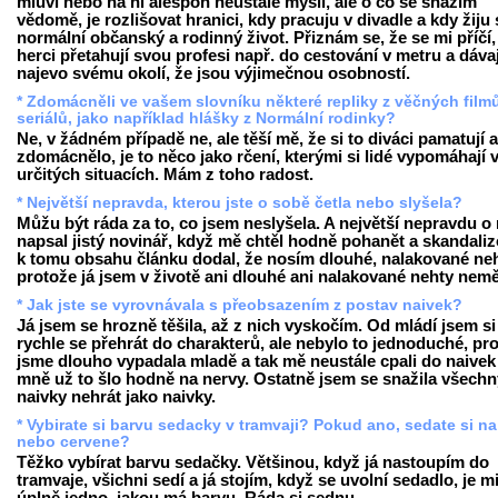
mluví nebo na ni alespoň neustále myslí, ale o co se snažím
vědomě, je rozlišovat hranici, kdy pracuju v divadle a kdy žiju 
normální občanský a rodinný život. Přiznám se, že se mi příčí
herci přetahují svou profesi např. do cestování v metru a dávaj
najevo svému okolí, že jsou výjimečnou osobností.
* Zdomácněli ve vašem slovníku některé repliky z věčných film
seriálů, jako například hlášky z Normální rodinky?
Ne, v žádném případě ne, ale těší mě, že si to diváci pamatují a
zdomácnělo, je to něco jako rčení, kterými si lidé vypomáhají 
určitých situacích. Mám z toho radost.
* Největší nepravda, kterou jste o sobě četla nebo slyšela?
Můžu být ráda za to, co jsem neslyšela. A největší nepravdu o
napsal jistý novinář, když mě chtěl hodně pohanět a skandaliz
k tomu obsahu článku dodal, že nosím dlouhé, nalakované neh
protože já jsem v životě ani dlouhé ani nalakované nehty nemě
* Jak jste se vyrovnávala s přeobsazením z postav naivek?
Já jsem se hrozně těšila, až z nich vyskočím. Od mládí jsem si
rychle se přehrát do charakterů, ale nebylo to jednoduché, pr
jsme dlouho vypadala mladě a tak mě neustále cpali do naivek
mně už to šlo hodně na nervy. Ostatně jsem se snažila všechn
naivky nehrát jako naivky.
* Vybirate si barvu sedacky v tramvaji? Pokud ano, sedate si n
nebo cervene?
Těžko vybírat barvu sedačky. Většinou, když já nastoupím do
tramvaje, všichni sedí a já stojím, když se uvolní sedadlo, je m