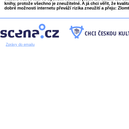
knihy, protože všechno je zneužitelné. A já chci věřit, že kvalit
dobré možnosti internetu převáží rizika zneužití a přeju: Zlomt
Zprávy do emailu