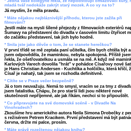
* Jedna Vaše kolegyně řekla, že nepodstoupí omlazovací kůry,
mladá tvář nedokáže zakrýt starý mozek. A co vy na to?
Já myslím, že měla pravdu.
* Máte nějakou nejbláznivější příhodu, kterou jste zažila při
filmování?
Jestli máte na mysli šílené přejezdy z filmovacích exteriérů nap
Šumavy na představení do divadla v ćasovém limitu čtyřicet m
do začátku představení, tak jich bylo hodně.
* Snila jste jako děvče o tom, že se stanete herečkou?
V první třídě se mě zeptala paní učitelka, čím bych chtěla být 
jsem odpověděla, že maminkou, nebyla spokojená. Příště jse
řekla, že ošetřovatelkou a usmála se na mě. A když mě mamin
Karlových Varech dovolila "hrát" v pohádce Císařovy nové šaty
je Hans Christian Andersen - Kuchtíka a holčičku, která kříčí, 
Císař je nahatý, tak jsem se rozhodla definitivně.
* Cítíte se v Praze večer bezpečně?
Já o tom neuvažuju. Nemá to smysl, vracím se za tmy z divadl
jsem fatalistka. Chápu, že pro starší lidi jsou některé nové
skutečnosti nepříjemné, ale jak říkám, nechci si to připouštět.
* Co připravujete na své domovské scéně - v Divadle Na
Vinohradech?
Zkoušíme hru amerického autora Neila Simona Drobečky z pe
s režisérem Petrem Kracikem. První představení má být patná
června, držte mi palce, prosím.
* Máte právě rozečtenou nějakou knihu?