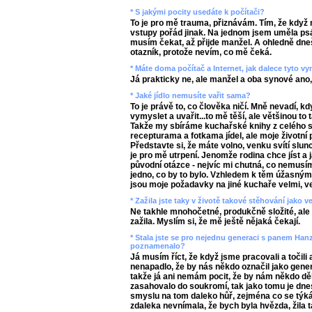
* S jakými pocity usedáte k počítači?
To je pro mě trauma, přiznávám. Tím, že když 
vstupy pořád jinak. Na jednom jsem uměla psát,
musím čekat, až přijde manžel. A ohledně dneš
otazník, protože nevím, co mě čeká.
* Máte doma počítač a Internet, jak dalece tyto 
Já prakticky ne, ale manžel a oba synové ano,
* Jaké jídlo nemusíte vařit sama?
To je právě to, co člověka ničí. Mně nevadí, 
vymyslet a uvařit...to mě těší, ale většinou to
Takže my sbíráme kuchařské knihy z celého s
recepturama a fotkama jídel, ale moje životní p
Představte si, že máte volno, venku svítí slunc
je pro mě utrpení. Jenomže rodina chce jíst a 
původní otázce - nejvíc mi chutná, co nemusím
jedno, co by to bylo. Vzhledem k těm úžasný
jsou moje požadavky na jiné kuchaře velmi, v
* Zažila jste taky v životě takové stěhování jako v
Ne takhle mnohočetné, produkčně složité, ale 
zažila. Myslím si, že mě ještě nějaká čekají.
* Stala jste se pro nejednu generaci s panem Han
poznamenalo?
Já musím říct, že když jsme pracovali a točili a
nenapadlo, že by nás někdo označil jako gener
takže já ani nemám pocit, že by nám někdo děl
zasahovalo do soukromí, tak jako tomu je dne
smyslu na tom daleko hůř, zejména co se týká 
zdaleka nevnímala, že bych byla hvězda, žila ta