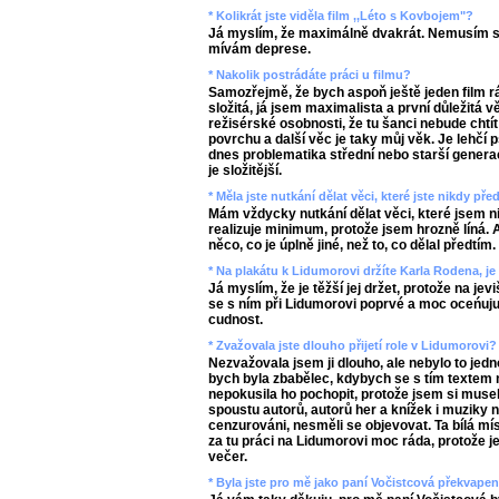
* Kolikrát jste viděla film ,,Léto s Kovbojem"?
Já myslím, že maximálně dvakrát. Nemusím se
mívám deprese.
* Nakolik postrádáte práci u filmu?
Samozřejmě, že bych aspoň ještě jeden film ráda
složitá, já jsem maximalista a první důležitá v
režisérské osobnosti, že tu šanci nebude chtí
povrchu a další věc je taky můj věk. Je lehčí
dnes problematika střední nebo starší genera
je složitější.
* Měla jste nutkání dělat věci, které jste nikdy př
Mám vždycky nutkání dělat věci, které jsem ni
realizuje minimum, protože jsem hrozně líná. 
něco, co je úplně jiné, než to, co dělal předtím.
* Na plakátu k Lidumorovi držíte Karla Rodena, je 
Já myslím, že je těžší jej držet, protože na jevi
se s ním při Lidumorovi poprvé a moc oceńuju 
cudnost.
* Zvažovala jste dlouho přijetí role v Lidumorovi?
Nezvažovala jsem ji dlouho, ale nebylo to jedn
bych byla zbabělec, kdybych se s tím textem 
nepokusila ho pochopit, protože jsem si muse
spoustu autorů, autorů her a knížek i muziky n
cenzurováni, nesměli se objevovat. Ta bílá mís
za tu práci na Lidumorovi moc ráda, protože j
večer.
* Byla jste pro mě jako paní Vočistcová překvapen