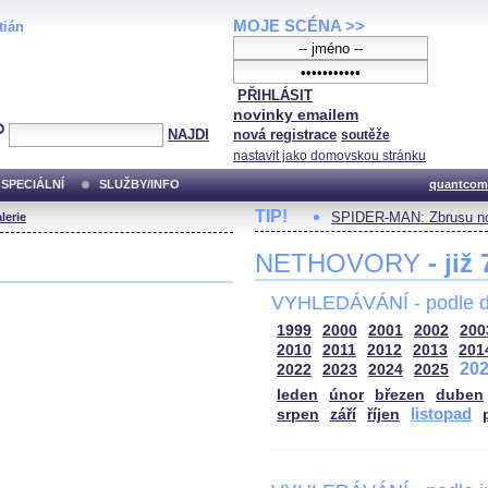
MOJE SCÉNA >>
tián
PŘIHLÁSIT
novinky emailem
NAJDI
nová registrace
soutěže
nastavit jako domovskou stránku
SPECIÁLNÍ
SLUŽBY/INFO
quantcom
TIP!
SPIDER-MAN: Zbrusu no
lerie
NETHOVORY
- již
VYHLEDÁVÁNÍ - podle d
1999
2000
2001
2002
200
2010
2011
2012
2013
201
20
2022
2023
2024
2025
leden
únor
březen
duben
listopad
srpen
září
říjen