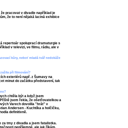
 že pracovat v divadle například je
m, že to není nějaká laciná exhibice
ká repertoár spoluprací dramaturgie s
lad v televizi, ve filmu, rádiu, ale v
azovací kůry, neboť mladá tvář nedokáže
zažila při filmování?
acích exteriérů např. z Šumavy na
cet minut do začátku představení, tak
čkou?
 bych chtěla být a když jsem
říště jsem řekla, že ošetřovatelkou a
ých Varech dovolila "hrát" v
tian Andersen - Kuchtíka a holčičku,
hodla definitivně.
za tmy z divadla a jsem fatalistka.
utečnosti nepříjemné, ale jak říkám,