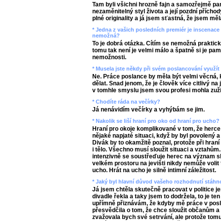
Tam byli všichni hrozně fajn a samozřejmě paní
nezaměnitelný styl života a její pozdní přích
plné originality a já jsem sťastná, že jsem měla 
* Jedna z vašich posledních premiér je inscenace 
nemožná?
To je dobrá otázka. Cítím se nemožná prakti
tomu tak není je velmi málo a špatně si je pam
nemožnosti.
* Musela jste někdy při svém poslancování využí
Ne. Práce poslance by měla být velmi věcná, k
dělat. Snad jenom, že je člověk více citlivý na 
v tomhle smyslu jsem svou profesi mohla zuži
* Chodíte ráda na večírky?
Já nenávidím večírky a vyhýbám se jim.
* Nakolik se liší hraní pro oko od hraní pro ucho?
Hraní pro okoje komplikované v tom, že herce b
nějaké napjaté situaci, když by byl povolený a 
Divák by to okamžitě poznal, protože při hraní
i tělo. Všechno musí sloužit situaci a vztahům.
intenzivně se soustřeďuje herec na význam slo
velkém prostoru na jevišti nikdy nemůže volit 
ucho. Hrát na ucho je silně intimní záležitost.
* Jaký byl hlavní důvod vašeho rozhodnutí stáhno
Já jsem chtěla skutečně pracovat v politice je
divadle řekla a taky jsem to dodržela, to je te
upřímně přiznávám, že kdyby mě práce v pos
přesvědčila o tom, že chce sloužit občanům a
zvažovala bych své setrvání, ale protože tomu