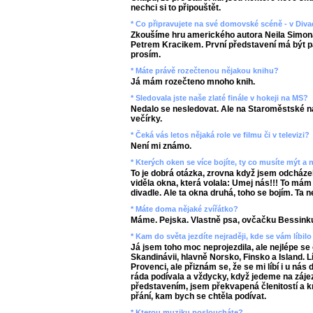
nechci si to připouštět.
* Co připravujete na své domovské scéně - v Div
Zkoušíme hru amerického autora Neila Simon
Petrem Kracikem. První představení má být pa
prosím.
* Máte právě rozečtenou nějakou knihu?
Já mám rozečteno mnoho knih.
* Sledovala jste naše zlaté finále v hokeji na MS?
Nedalo se nesledovat. Ale na Staroměstské
večírky.
* Čeká vás letos nějaká role ve filmu či v televizi?
Není mi známo.
* Kterých oken se více bojíte, ty co musíte mýt a
To je dobrá otázka, zrovna když jsem odcházela
viděla okna, která volala: Umej nás!!! To mám
divadle. Ale ta okna druhá, toho se bojím. Ta
* Máte doma nějaké zvířátko?
Máme. Pejska. Vlastně psa, ovčačku Bessink
* Kam do světa jezdíte nejraději, kde se vám líbilo
Já jsem toho moc neprojezdila, ale nejlépe se
Skandinávii, hlavně Norsko, Finsko a Island. Lí
Provenci, ale přiznám se, že se mi líbí i u 
ráda podívala a vždycky, když jedeme na záj
představením, jsem překvapená členitostí a k
přání, kam bych se chtěla podívat.
* Kterou muziku posloucháte?