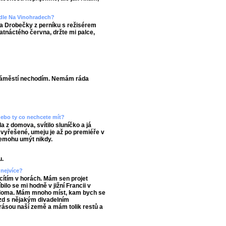
adle Na Vinohradech?
a Drobečky z perníku s režisérem
tnáctého června, držte mi palce,
 náměstí nechodím. Nemám ráda
 nebo ty co nechcete mít?
 z domova, svítilo sluníčko a já
 vyřešené, umeju je až po premiéře v
 nemohu umýt nikdy.
u.
 nejvíce?
 cítím v horách. Mám sen projet
bilo se mi hodně v jižní Francii v
nás doma. Mám mnoho míst, kam bych se
ezd s nějakým divadelním
rásou naší země a mám tolik restů a