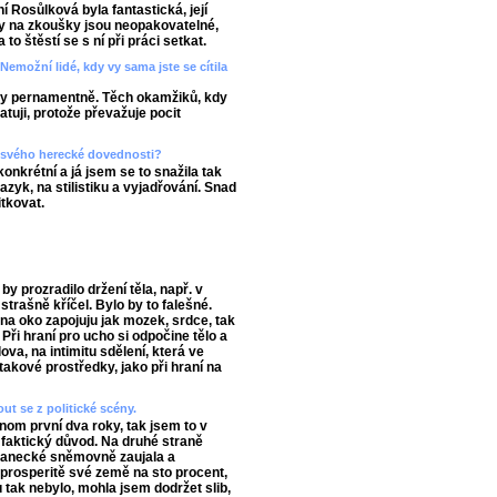
 Rosůlková byla fantastická, její
ody na zkoušky jsou neopakovatelné,
to štěstí se s ní při práci setkat.
Nemožní lidé, kdy vy sama jste se cítila
cky pernamentně. Těch okamžiků, kdy
atuji, protože převažuje pocit
t svého herecké dovednosti?
onkrétní a já jsem se to snažila tak
jazyk, na stilistiku a vyjadřování. Snad
tkovat.
y prozradilo držení těla, např. v
strašně kříčel. Bylo by to falešné.
 na oko zapojuju jak mozek, srdce, tak
 Při hraní pro ucho si odpočine tělo a
va, na intimitu sdělení, která ve
takové prostředky, jako při hraní na
ut se z politické scény.
nom první dva roky, tak jsem to v
n faktický důvod. Na druhé straně
lanecké sněmovně zaujala a
 prosperitě své země na sto procent,
 tak nebylo, mohla jsem dodržet slib,