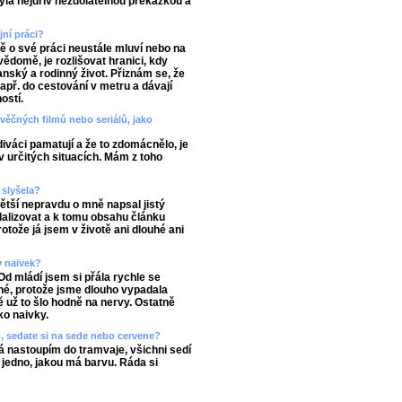
yla nejdřív nezdolatelnou překážkou a
ní práci?
ně o své práci neustále mluví nebo na
vědomě, je rozlišovat hranici, kdy
anský a rodinný život. Přiznám se, že
např. do cestování v metru a dávají
ostí.
věčných filmů nebo seriálů, jako
diváci pamatují a že to zdomácnělo, je
 v určitých situacích. Mám z toho
 slyšela?
větší nepravdu o mně napsal jistý
dalizovat a k tomu obsahu článku
otože já jsem v životě ani dlouhé ani
v naivek?
Od mládí jsem si přála rychle se
ché, protože jsme dlouho vypadala
 už to šlo hodně na nervy. Ostatně
ko naivky.
o, sedate si na sede nebo cervene?
á nastoupím do tramvaje, všichni sedí
ě jedno, jakou má barvu. Ráda si