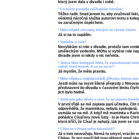
který jsem dala v divadle i sobě.
* Co byste poradila začínajícím hercům?
Těžko radit. Snad jenom to, aby zvažovali fakt,
vědomá náročná služba autorovi textu a kolegů
se zaručeným úspěchem.
* Máte nějaké zlozvyky, kterých se chcete zbavit.
Já si na to zapálím.
* Vybíráte si role?
Nevybírám si role v divadle, protože tam vzni
uměleckým vedením. MOhu si vybírat role napřík
divadle jsem si nikdy o nic neřekla.
* Jedna Vaše kolegyně řekla, že nepodstoupí oml
zakrýt starý mozek. A co vy na to?
Já myslím, že měla pravdu.
* Máte nějakou nejbláznivější příhodu, kterou jste 
Jestli máte na mysli šílené přejezdy z filmov
představení do divadla v ćasovém limitu čtyři
jich bylo hodně.
* Snila jste jako děvče o tom, že se stanete here
V první třídě se mě zeptala paní učitelka, čím
odpověděla, že maminkou, nebyla spokojená. P
usmála se na mě. A když mě maminka v Karlov
pohádce Císařovy nové šaty - to je Hans Chris
která kříčí, že Císař je nahatý, tak jsem se roz
* Cítíte se v Praze večer bezpečně?
Já o tom neuvažuju. Nemá to smysl, vracím se 
Chápu, že pro starší lidi jsou některé nové sk