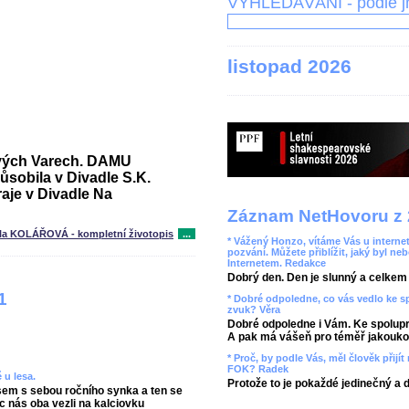
VYHLEDÁVÁNÍ - podle 
listopad 2026
lových Varech. DAMU
ůsobila v Divadle S.K.
aje v Divadle Na
Záznam NetHovoru z 
la KOLÁŘOVÁ - kompletní životopis
...
* Vážený Honzo, vítáme Vás u internet
pozvání. Můžete přiblížit, jaký byl ne
Internetem. Redakce
Dobrý den. Den je slunný a celkem r
1
* Dobré odpoledne, co vás vedlo ke 
zvuk? Věra
Dobré odpoledne i Vám. Ke spolupr
A pak má vášeň pro téměř jakoukol
* Proč, by podle Vás, měl člověk přij
FOK? Radek
 u lesa.
Protože to je pokaždé jedinečný a 
 jsem s sebou ročního synka a ten se
 nás oba vezli na kalciovku