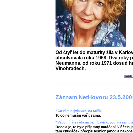
Od čtyř let do maturity žila v Kar
absolvovala roku 1968. Dva roky p
Neumanna, od roku 1971 dosud hr
Vinohradech.
Danie
Záznam NetHovoru 23.5.200
* Co vám nejvíc voní na talíři?
To co nemusím vařit sama.
* Vzpomínáte ráda na paní Lavičkovou, na samotě
Docela jo, to bylo příjemný natáčení. Vláčela
tam chudáček přecpal lesních jahod a nakonec