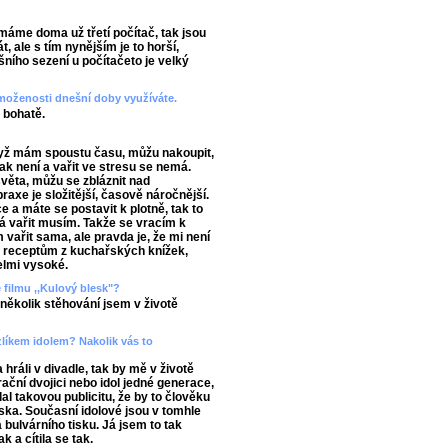
máme doma už třetí počítač, tak jsou
 ale s tím nynějším je to horší,
ního sezení u počítačeto je velký
vymoženosti dnešní doby využíváte.
 bohatě.
když mám spoustu času, můžu nakoupit,
 tak není a vařit ve stresu se nemá.
věta, můžu se zbláznit nad
raxe je složitější, časově náročnější.
e a máte se postavit k plotně, tak to
já vařit musím. Takže se vracím k
 vařit sama, ale pravda je, že mi není
m receptům z kuchařských knížek,
elmi vysoké.
e filmu ,,Kulový blesk"?
několik stěhování jsem v životě
zlíkem idolem? Nakolik vás to
 hráli v divadle, tak by mě v životě
ační dvojici nebo idol jedné generace,
al takovou publicitu, že by to člověku
ska. Současní idolové jsou v tomhle
bulvárního tisku. Já jsem to tak
k a cítila se tak.