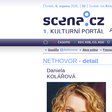
,
, |
|
32
Čtvrtek
6. srpena
2026
Svátek má
Kris
Scéna.cz
ČASOPIS
KDY, KDE, CO, KDO
Soutěže
Nethovory
Akce online
Fotoga
NETHOVOR
- detail
Daniela
KOLÁŘOVÁ