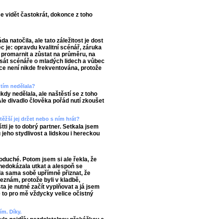
 vidět častokrát, dokonce z toho
 natočila, ale tato záležitost je dost
ěc je: opravdu kvalitní scénář, záruka
t promarnit a zůstat na průměru, na
 psát scénáře o mladých lidech a vůbec
ce není nikde frekventována, protože
edtím nedělala?
kdy nedělala, ale naštěstí se z toho
Ale divadlo člověka pořád nutí zkoušet
těžší jej držet nebo s ním hrát?
štti je to dobrý partner. Setkala jsem
jeho stydlivost a lidskou i hereckou
oduché. Potom jsem si ale řekla, že
nedokázala utkat a alespoň se
la sama sobě upřímně přiznat, že
eznám, protože byli v kladbě,
ta je nutné začít vyplňovat a já jsem
e to pro mě vždycky velice očistný
ím. Díky.