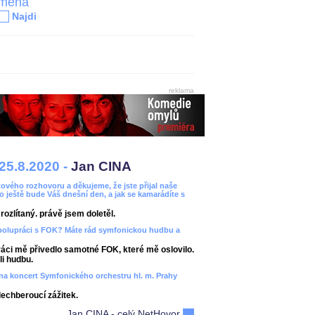
jména
Najdi
reklama
25.8.2020 -
Jan CINA
ového rozhovoru a děkujeme, že jste přijal naše
bo ještě bude Váš dnešní den, a jak se kamarádíte s
ozlítaný. právě jsem doletěl.
spolupráci s FOK? Máte rád symfonickou hudbu a
áci mě přivedlo samotné FOK, které mě oslovilo.
i hudbu.
ít na koncert Symfonického orchestru hl. m. Prahy
dechberoucí zážitek.
Jan CINA - celý NetHovor