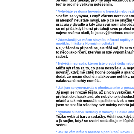
Já vám taky děkuju, pro mě paní Vočistcová b
teď je pro mě velikým potěšením.
* Vyhýbáte se doma hovorům o herecké nebo režij
Snažím se vyhýbat, i když všichni herci vlast
ni alespoň neustále myslí, ale o co se snažím 
pracuju v divadle a kdy žiju svůj normální obč
se mi příčí, když herci přetahují svou profesi 
najevo svému okolí, že jsou výjimečnou osobn
* Zdomácněli ve vašem slovníku některé repliky z 
například hlášky z Normální rodinky?
Ne, v žádném případě ne, ale těší mě, že si to 
to něco jako rčení, kterými si lidé vypomáhají
radost.
* Největší nepravda, kterou jste o sobě četla nebo
Můžu být ráda za to, co jsem neslyšela. A nej
novinář, když mě chtěl hodně pohanět a skan
dodal, že nosím dlouhé, nalakované nehtíky, pr
nalakované nehty neměla.
* Jak jste se vyrovnávala s přeobsazením z posta
Já jsem se hrozně těšila, až z nich vyskočím. 
přehrát do charakterů, ale nebylo to jednodu
mladě a tak mě neustále cpali do naivek a mně
jsem se snažila všechny své naivky nehrát ja
* Vybirate si barvu sedacky v tramvaji? Pokud an
Těžko vybírat barvu sedačky. Většinou, když j
a já stojím, když se uvolní sedadlo, je mi úpln
sednu.
* Jak se vám hrálo v rodince s paní Rosůlkovou?