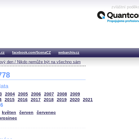
zvláštní poděk
.cz
facebook.com/ScenaCZ
webarchiv.cz
vý den / Nikdo nemůže být na všechno sám
 778
ata
3
2004
2005
2006
2007
2008
2009
4
2015
2016
2017
2018
2019
2020
2021
26
květen
červen
červenec
prosinec