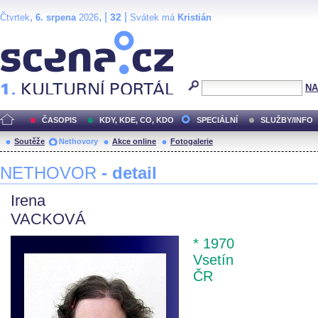
,
, |
|
32
Čtvrtek
6. srpena
2026
Svátek má
Kristián
Scéna.cz
NA
ČASOPIS
KDY, KDE, CO, KDO
SPECIÁLNÍ
SLUŽBY/INFO
Soutěže
Nethovory
Akce online
Fotogalerie
NETHOVOR
- detail
Irena
VACKOVÁ
* 1970
Vsetín
ČR