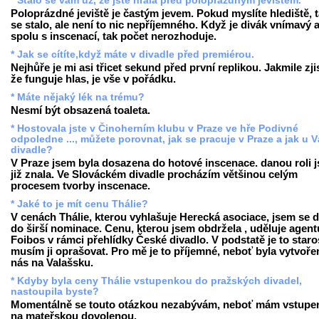
* Stalo se vám už, že jste hrála před poloprázdným jevištěm.
Poloprázdné jeviště je častým jevem. Pokud myslíte hlediště, t
se stalo, ale není to nic nepříjemného. Když je divák vnímavý a
spolu s inscenací, tak počet nerozhoduje.
* Jak se cítíte,když máte v divadle před premiérou.
Nejhůře je mi asi třicet sekund před první replikou. Jakmile zji
že funguje hlas, je vše v pořádku.
* Máte nějaký lék na trému?
Nesmí být obsazená toaleta.
* Hostovala jste v Činoherním klubu v Praze ve hře Podivné
odpoledne ..., můžete porovnat, jak se pracuje v Praze a jak u V
divadle?
V Praze jsem byla dosazena do hotové inscenace. danou roli 
již znala. Ve Slováckém divadle procházím většinou celým
procesem tvorby inscenace.
* Jaké to je mít cenu Thálie?
V cenách Thálie, kterou vyhlašuje Herecká asociace, jsem se d
do širší nominace. Cenu, kterou jsem obdržela , uděluje agent
Foibos v rámci přehlídky České divadlo. V podstatě je to staro
musím ji oprašovat. Pro mě je to příjemné, neboť byla vytvoře
nás na Valašsku.
* Kdyby byla ceny Thálie vstupenkou do pražských divadel,
nastoupila byste?
Momentálně se touto otázkou nezabývám, neboť mám vstupe
na mateřskou dovolenou.