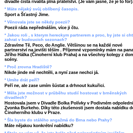
divadle čistá rivalita plná přátelství. (Je vám jasné, že je to fór)
* Máte nějaký svůj oblíbený časopis.
Sport a Šťastný Jime.
* Věnovala jste se někdy poezii?
Poezii ráda nepřednáším, více ji čtu.
* Jakou roli , s kterym hereckym partnerem a proc, by jste si ch
zahrat v budoucich sezonach?
Zdravíme Tě, Peco, do Anglie. Většinou se na každé nové
partnerství na jevišti těším . Příjemné vzpomínky mám na pan
Jiřího Hálka (Činoherní klub Praha) a na všechny kolegy z do
scény.
* Proč zrovna Hradiště?
Nikde jinde mě nechtěli, a nyní zase nechci já.
* Umíte drát peří?
Peří ne, ale zase umím šústat a drhnout kukuřici.
* Měla jste možnost v průběhu studií hostovat v brněnských
divadlech?
Hostovala jsem v Divadle Bolka Polívky v Podivném odpoledni
Zvonka Burkeho. Díky této zkušenosti jsem dostala nabídku d
Činoherního klubu v Praze.
* Šla byste do stálého angažmá do Brna nebo Prahy?
Máte nějakou konkrétní nabídku?