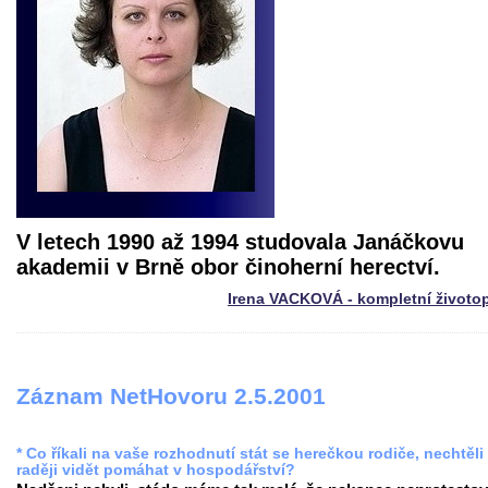
V letech 1990 až 1994 studovala Janáčkovu
akademii v Brně obor činoherní herectví.
Irena VACKOVÁ - kompletní životo
Záznam NetHovoru 2.5.2001
* Co říkali na vaše rozhodnutí stát se herečkou rodiče, nechtěli
raději vidět pomáhat v hospodářství?