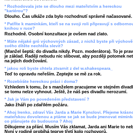
* Rozhodovala jste se dlouho mezi mateřstvím a hereckou
"kariérou"?
Dlouho. Čas ulkáže zda bylo rozhodnutí správně načasované.
* Patříte k maminkám, kteří se na svoji roli připravují s odborno
knihou v ruce?
Rozhodně. Osobní konzultace je ovšem nad zlato.
* Máte nějaké gró výchovných zásad, z nichž byste při výchově
svého dítěte nechtěla slevit?
(Manžel šeptá: do divadla nikdy. Pozn. moderátora). To je prav
je základ. Raději nebudu nic slibovat, aby později potomek net
na jejich dodržování.
* jakou roli byste chtela ztvarnit z del w.shakespeara_
Teď to opravdu neřeším. Zeptejte se mě za rok.
* Rozebíráte hereckou práci i doma?
Vzhledem k tomu, že s manželem pracujeme ve stejném divadl
se tomu nelze vyhnout. Ještě, že náš pes divadlu nerozumí.
* Jak je Vám po povedeném představení ?
Jako žháři po zdařilém požáru.
* Ahoj Irenko, zdraví Vás Jarda a Marie Kynclovi. Přejeme krásn
mateřskou dovolenou a ptáme se jak se bude jmenovat mimink
co plánujete do budoucna ? Ahoj
Děkujeme za přání. Musím Vás zklamat, Jarda ani Marie to ne
Nyní v rodině probíhá teprve třetí kolo rozhovorů.