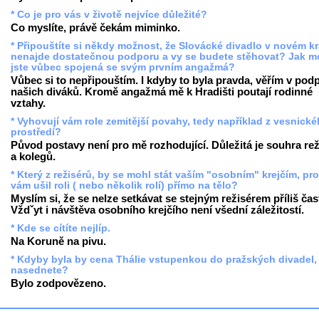
* Co je pro vás v životě nejvíce důležité?
Co myslíte, právě čekám miminko.
* Připouštíte si někdy možnost, že Slovácké divadlo v novém kr
nenajde dostatečnou podporu a vy se budete stěhovat? Jak m
jste vůbec spojená se svým prvním angažmá?
Vůbec si to nepřipouštím. I kdyby to byla pravda, věřím v pod
našich diváků. Kromě angažmá mě k Hradišti poutají rodinné
vztahy.
* Vyhovují vám role zemitější povahy, tedy například z vesnick
prostředí?
Původ postavy není pro mě rozhodující. Důležitá je souhra rež
a kolegů.
* Který z režisérů, by se mohl stát vaším "osobním" krejčím, pr
vám ušil roli ( nebo několik rolí) přímo na tělo?
Myslím si, že se nelze setkávat se stejným režisérem příliš čas
Vždˇyt i návštěva osobního krejčího není všední záležitostí.
* Kde se cítíte nejlíp.
Na Koruně na pivu.
* Kdyby byla by cena Thálie vstupenkou do pražských divadel,
nasednete?
Bylo zodpovězeno.