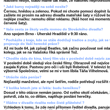
Nadšeni nebyli, stádo máme tak malé, že nakonec neprotestova
* Jaké barvy nejraději na sobě nosíte?
Černou, hnědou a zelenou. Pokud mi chcete pomoci doplnit ša
zašlete mi prosím na adresu divadla mateřské šaty v růžové b
nejlépe značku: nemohu dělat reklamu. (Náš host má moment
červené šaty).
* Vaše cesta ze školy vedla rovnou do Slováckého divadla?
Ano spojem Brno - Uherské Hradiště v 9:30 ráno.
* Pocházíte z kraje, kde se stále dodržují tradice a zvyky, jak se
projevuje do Vaší herecké práce?
Až mi bude 64, jak zpívají Beatles, tak začnu poučovat své ml
kolegy, jak se na Valašsku říká správně Tož.
* Chodíte ráda do kina, který film vás v poslední době nejvíc za
V poslední době sleduji více české filmy. Obrazově mě nejvíce
zaujala Kytice. Pastvou pro oči i uši byli Rebelové. V televizi b
výborná Společnice, velmi se mi v tom líbila Táňa Vilhelmová.
* Utrácíte ráda peníze?
Nejčastěji manželovi, ale nyní šetřím, rodiče potřebují rozšířit
* V kolika letech jste si řekla: budu herečkou?
Dosud v této otázce nemám jasno. Od svého okolí očekávám, 
potvrdí, zda to, co dělám, naplňuje poslání herečky.
* Vládne v divadle rivalita nebo čisté přátelství ?
Vzhledem k tomu, že zde není přítomen ředitel divadla, panuje