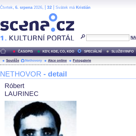
,
, |
|
32
Čtvrtek
6. srpena
2026
Svátek má
Kristián
Scéna.cz
NA
ČASOPIS
KDY, KDE, CO, KDO
SPECIÁLNÍ
SLUŽBY/INFO
Soutěže
Nethovory
Akce online
Fotogalerie
NETHOVOR
- detail
Róbert
LAURINEC