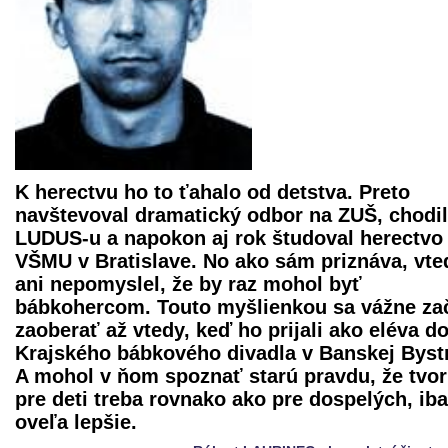
K herectvu ho to ťahalo od detstva. Preto
navštevoval dramatický odbor na ZUŠ, chodil
LUDUS-u a napokon aj rok študoval herectvo
VŠMU v Bratislave. No ako sám priznáva, vte
ani nepomyslel, že by raz mohol byť
bábkohercom. Touto myšlienkou sa vážne za
zaoberať až vtedy, keď ho prijali ako eléva d
Krajského bábkového divadla
v Banskej Bystr
A mohol v ňom spoznať starú pravdu, že tvor
pre deti treba rovnako ako pre dospelých, ib
oveľa lepšie.