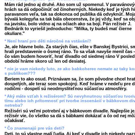
Mám rád jedno aj druhé. Ako som už spomenul. V paravánový
hrách sa dá odpočinúť od činoherných. Niekedy keď je tých hi
paravanom veľa, tak sa dokonca od publika dá odvyknúť. Moj
bývalá kolegyňa sa tak bála obecenstva, že jej vždy, keď sa obj
na javisku, bolo vidno aj na očiach ako sa bojí. Pán režisér J.
Bednárik to vyriešil jednoducho: "Milka, ty budeš mať čierne
okuliare."
* Není hraní pro děti náročné na vstávání?
Je, ale hlavne bolo. Za starých čias, ešte v Banskej Bystrici, s
hrali predstavenie o ôsmej ráno. To sa však navyše menil čas 
čo vám budem hovoriť, hrať divadlo od siedmej ráno V posl
období hráme skoro už len od desiatej.
* nie je vam niekedy luto, ze ako babkoherec nemate az taky ko
s publikom???
Beriem to ako osud. Priznávam sa, že som pôvodne chcel hra
dospelých, ale teraz som spokojný. Keď hráme v nedeľu pre de
rodičmi - dospelí sú neodmysliteľnou súčasťou atmosféry.
* Aký máte vzťah k režisérom? Sú nevyhnutnou súčasťou tvori
tímu alebo ich prítomnosť pri tvorbe inscenácií v bábkovom di
netreba?
Režiséri sú veľmi potrební aj v bábkovom divadle. Najlepšie je
režisér vie, čo všetko sa dá s bábkami dokázať a čo od nej mô
očakávať.
* Čo znamenajú pre vás deti?
Deti, to sú vlastne malí ľudia. Aj keď v divadle ich niekedy na