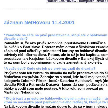
Róbert LAURINEC - kompletní životo
Záznam NetHovoru 11.4.2001
* Pamätáte sa ešte na prvé predstavenie, ktoré ste v bábkovom
divadle videli?
Pamätám si, že ako prvák som videl predstavenie Budkáčik a
Dubkáčik v Bratislave. Doteraz mám o tom v školskom zrkadie
zápis od pani učiteľky: prineste tri koruny na bábkové divadlo
odvtedy nič - čierna diera. Potom, ale to už je iná kapitola, som
predstavenia v Krajskom bábkovom divadle v Banskej Bystrici
to už som bol v spomínanom divadle zamestnaný ako elév.
* A vaše deti? Kedy ste ich po prvý raz vzali do divadla?
Prvýkrát som ich zobral do divadla na naše predstavenie do 
Mokošovu rozprávku Zahrajte sa s nami, kde hrali moji vtedajš
kolegovia Ľubomír Piktor - kocúr Katarína Aulitisová - myš (d
divadlo PIKI) a Petronela Dušová - kocúr. Ja som podával zo 
bábky a vodil som malé postavy. A túto rolu som prevzal po
Martinovi Nykodímovi.
* Ktorú časť z priestorov bábkového divadla máte najradšej - tú
ktorá sa nachádza pred paravanom alebo radšej tú, ktorá je za
Na bábkovom divadle je možno dobré to, že sa v ňom niekedy