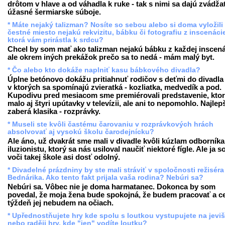
drôtom v hlave a od váhadla k ruke - tak s nimi sa dajú zvádža
úžasné šermiarske súboje.
* Máte nejaký talizman? Nosíte so sebou alebo si doma vyložili
čestné miesto nejakú rekvizitu, bábku či fotografiu z inscenáci
ktorá vám prirástla k srdcu?
Chcel by som mať ako talizman nejakú bábku z každej inscená
ale okrem iných prekážok prečo sa to nedá - mám malý byt.
* Čo alebo kto dokáže naplniť kasu bábkového divadla?
Úplne betónovo dokážu pritiahnuť rodičov s deťmi do divadla t
v ktorých sa spomínajú zvieratká - kozliatka, medvedík a pod.
Kupodivu pred mesiacom sme premiérovali predstavenie, kto
malo aj štyri upútavky v televízii, ale ani to nepomohlo. Najlep
zaberá klasika - rozprávky.
* Museli ste kvôli častému čarovaniu v rozprávkových hrách
absolvovať aj vysokú školu čarodejnícku?
Ale áno, už dvakrát sme mali v divadle kvôli kúzlam odborníka
iluzionistu, ktorý sa nás usiloval naučiť niektoré fígle. Ale ja 
voči takej škole asi dosť odolný.
* Divadelné prázdniny by ste mali stráviť v spoločnosti režiséra
Bednárika. Ako tento fakt prijala vaša rodina? Nebúri sa?
Nebúri sa. Vôbec nie je doma harmatanec. Dokonca by som
povedal, že moja žena bude spokojná, že budem pracovať a c
týždeň jej nebudem na očiach.
* Upřednostňujete hry kde spolu s loutkou vystupujete na jevišt
nebo raději hry, kde "jen" vodíte loutku?