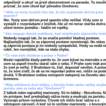
odpočinúť a ukryť sa pred obecenstvom za paraván. Tu musí
priznať, že som chcel byť pôvodne činoherec.
* Učíte sa texty nových hier tak, že ich rozprávate deťom pred
spaním?
Nie. Texty som deťom pred spaním ešte nečítal. Vždy som si
vystačil z rozprávkami z knižiek. Ale už mi neraz staršia dcéra 
učení textov pomáha - hádže mi repliky.
* Ako reaguje detské publikum, keď stvárňujete záporného hrd
Niekedy reagujú tak, že sa snažia pomôcť kladnej postave.
Najčastejšie tak, že sa zápornej postave vysmievajú. No stáva 
aj záporná postava je im niekedy sympatická. Vtedy sa nedá n
robiť, len rozmýšlať, kde sa stala chyba.
* Čo vám dalo štúdium a pobyt v Prahe?
Medzi najväčšie klady patrilo to, že som býval na internáte a 
som sa aspoň trochu starať sám o seba. V Prahe som inak pocí
že svet je veľký. V Bratislave to, žiaľ, doposiaľ necítim. A poto
to, že som zistil, že ak sa mi nepodarí jedna vec, môže sa poda
druhá. V Bratislave ostáva neúspech nalepený na človeku ako
bremeno.
* Máte obľúbený druh bábky, s ktorým hráte alebo radšej stojít
javisku sám za seba ako "živoherec"?
Z bábok mám najradšej marionety. Sú to bábky - filozofovia. N
im pristane, keď prednášajú vážne texty a mudrujú na javisku.
Vyzerajú pritom rozkošne. Človek ich môže brať vážne a s
odstupom zároveň. A keď sú to sicílske marionety - s kovový