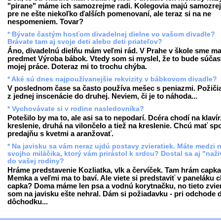
"pirane" máme ich samozrejme radi. Kolegovia majú samozre
pre ne ešte niekoľko ďalších pomenovaní, ale teraz si na ne
nespomeniem. Tovar?
* Bývate častým hosťom divadelnej dielne vo vašom divadle?
Brávate tam aj svoje deti alebo deti priateľov?
Áno, divadelnú dielňu mám veľmi rád. V Prahe v škole sme ma
predmet Výroba bábok. Vtedy som si myslel, že to bude súčas
mojej práce. Doteraz mi to trochu chýba.
* Aké sú dnes najpoužívanejšie rekvizity v bábkovom divadle?
V poslednom čase sa často používa mešec s peniazmi. Požiči
z jednej inscenácie do druhej. Neviem, či je to náhoda...
* Vychovávate si v rodine nasledovníka?
Potešilo by ma to, ale asi sa to nepodarí. Dcéra chodí na klavír
kreslenie, druhá na vilončelo a tiež na kreslenie. Chcú mať sp
predajňu s kvetmi a aranžovať.
* Na javisku sa vám neraz ujdú postavy zvieratiek. Máte medzi 
svojho miláčika, ktorý vám prirástol k srdcu? Dostal sa aj "naž
do vašej rodiny?
Hráme predstavenie Kozliatka, vlk a červíček. Tam hrám capka
Memka a veľmi ma to baví. Ale viete si predstaviť v paneláku 
capka? Doma máme len psa a vodnú korytnačku, no tieto zvie
som na javisku ešte nehral. Dám si požiadavku - pri odchode 
dôchodku...