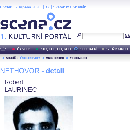
,
, |
|
32
Čtvrtek
6. srpena
2026
Svátek má
Kristián
Scéna.cz
NA
ČASOPIS
KDY, KDE, CO, KDO
SPECIÁLNÍ
SLUŽBY/INFO
Soutěže
Nethovory
Akce online
Fotogalerie
NETHOVOR
- detail
Róbert
LAURINEC