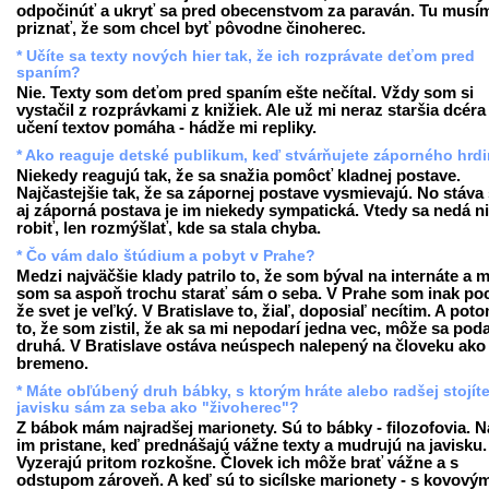
odpočinúť a ukryť sa pred obecenstvom za paraván. Tu musí
priznať, že som chcel byť pôvodne činoherec.
* Učíte sa texty nových hier tak, že ich rozprávate deťom pred
spaním?
Nie. Texty som deťom pred spaním ešte nečítal. Vždy som si
vystačil z rozprávkami z knižiek. Ale už mi neraz staršia dcéra 
učení textov pomáha - hádže mi repliky.
* Ako reaguje detské publikum, keď stvárňujete záporného hrd
Niekedy reagujú tak, že sa snažia pomôcť kladnej postave.
Najčastejšie tak, že sa zápornej postave vysmievajú. No stáva 
aj záporná postava je im niekedy sympatická. Vtedy sa nedá n
robiť, len rozmýšlať, kde sa stala chyba.
* Čo vám dalo štúdium a pobyt v Prahe?
Medzi najväčšie klady patrilo to, že som býval na internáte a 
som sa aspoň trochu starať sám o seba. V Prahe som inak pocí
že svet je veľký. V Bratislave to, žiaľ, doposiaľ necítim. A poto
to, že som zistil, že ak sa mi nepodarí jedna vec, môže sa poda
druhá. V Bratislave ostáva neúspech nalepený na človeku ako
bremeno.
* Máte obľúbený druh bábky, s ktorým hráte alebo radšej stojít
javisku sám za seba ako "živoherec"?
Z bábok mám najradšej marionety. Sú to bábky - filozofovia. N
im pristane, keď prednášajú vážne texty a mudrujú na javisku.
Vyzerajú pritom rozkošne. Človek ich môže brať vážne a s
odstupom zároveň. A keď sú to sicílske marionety - s kovový