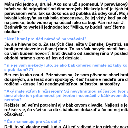
Mám rád jedno aj druhé. Ako som už spomenul. V paravánový
hrách sa dá odpočinúť od činoherných. Niekedy keď je tých hi
paravanom veľa, tak sa dokonca od publika dá odvyknúť. Moj
bývalá kolegyňa sa tak bála obecenstva, že jej vždy, keď sa obj
na javisku, bolo vidno aj na očiach ako sa bojí. Pán režisér J.
Bednárik to vyriešil jednoducho: "Milka, ty budeš mať čierne
okuliare."
* Není hraní pro děti náročné na vstávání?
Je, ale hlavne bolo. Za starých čias, ešte v Banskej Bystrici, s
hrali predstavenie o ôsmej ráno. To sa však navyše menil čas 
čo vám budem hovoriť, hrať divadlo od siedmej ráno V posl
období hráme skoro už len od desiatej.
* nie je vam niekedy luto, ze ako babkoherec nemate az taky ko
s publikom???
Beriem to ako osud. Priznávam sa, že som pôvodne chcel hra
dospelých, ale teraz som spokojný. Keď hráme v nedeľu pre de
rodičmi - dospelí sú neodmysliteľnou súčasťou atmosféry.
* Aký máte vzťah k režisérom? Sú nevyhnutnou súčasťou tvori
tímu alebo ich prítomnosť pri tvorbe inscenácií v bábkovom di
netreba?
Režiséri sú veľmi potrební aj v bábkovom divadle. Najlepšie je
režisér vie, čo všetko sa dá s bábkami dokázať a čo od nej mô
očakávať.
* Čo znamenajú pre vás deti?
Deti, to sú vlastne malí ľudia. Aj keď v divadle ich niekedy na