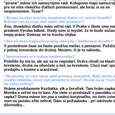
"pirane" máme ich samozrejme radi. Kolegovia majú samozre
pre ne ešte niekoľko ďalších pomenovaní, ale teraz si na ne
nespomeniem. Tovar?
* Bývate častým hosťom divadelnej dielne vo vašom divadle?
Brávate tam aj svoje deti alebo deti priateľov?
Áno, divadelnú dielňu mám veľmi rád. V Prahe v škole sme ma
predmet Výroba bábok. Vtedy som si myslel, že to bude súčas
mojej práce. Doteraz mi to trochu chýba.
* Aké sú dnes najpoužívanejšie rekvizity v bábkovom divadle?
V poslednom čase sa často používa mešec s peniazmi. Požiči
z jednej inscenácie do druhej. Neviem, či je to náhoda...
* Vychovávate si v rodine nasledovníka?
Potešilo by ma to, ale asi sa to nepodarí. Dcéra chodí na klavír
kreslenie, druhá na vilončelo a tiež na kreslenie. Chcú mať sp
predajňu s kvetmi a aranžovať.
* Na javisku sa vám neraz ujdú postavy zvieratiek. Máte medzi 
svojho miláčika, ktorý vám prirástol k srdcu? Dostal sa aj "naž
do vašej rodiny?
Hráme predstavenie Kozliatka, vlk a červíček. Tam hrám capka
Memka a veľmi ma to baví. Ale viete si predstaviť v paneláku 
capka? Doma máme len psa a vodnú korytnačku, no tieto zvie
som na javisku ešte nehral. Dám si požiadavku - pri odchode 
dôchodku...