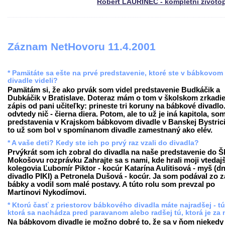
Róbert LAURINEC - kompletní životo
Záznam NetHovoru 11.4.2001
* Pamätáte sa ešte na prvé predstavenie, ktoré ste v bábkovom
divadle videli?
Pamätám si, že ako prvák som videl predstavenie Budkáčik a
Dubkáčik v Bratislave. Doteraz mám o tom v školskom zrkadie
zápis od pani učiteľky: prineste tri koruny na bábkové divadlo
odvtedy nič - čierna diera. Potom, ale to už je iná kapitola, som
predstavenia v Krajskom bábkovom divadle v Banskej Bystrici
to už som bol v spomínanom divadle zamestnaný ako elév.
* A vaše deti? Kedy ste ich po prvý raz vzali do divadla?
Prvýkrát som ich zobral do divadla na naše predstavenie do 
Mokošovu rozprávku Zahrajte sa s nami, kde hrali moji vtedajš
kolegovia Ľubomír Piktor - kocúr Katarína Aulitisová - myš (d
divadlo PIKI) a Petronela Dušová - kocúr. Ja som podával zo 
bábky a vodil som malé postavy. A túto rolu som prevzal po
Martinovi Nykodímovi.
* Ktorú časť z priestorov bábkového divadla máte najradšej - tú
ktorá sa nachádza pred paravanom alebo radšej tú, ktorá je za
Na bábkovom divadle je možno dobré to, že sa v ňom niekedy