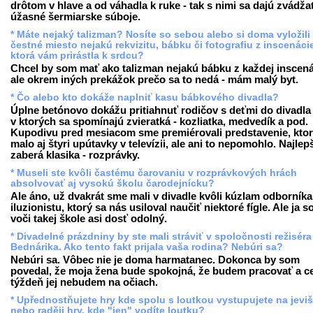
drôtom v hlave a od váhadla k ruke - tak s nimi sa dajú zvádža
úžasné šermiarske súboje.
* Máte nejaký talizman? Nosíte so sebou alebo si doma vyložili
čestné miesto nejakú rekvizitu, bábku či fotografiu z inscenáci
ktorá vám prirástla k srdcu?
Chcel by som mať ako talizman nejakú bábku z každej inscená
ale okrem iných prekážok prečo sa to nedá - mám malý byt.
* Čo alebo kto dokáže naplniť kasu bábkového divadla?
Úplne betónovo dokážu pritiahnuť rodičov s deťmi do divadla t
v ktorých sa spomínajú zvieratká - kozliatka, medvedík a pod.
Kupodivu pred mesiacom sme premiérovali predstavenie, kto
malo aj štyri upútavky v televízii, ale ani to nepomohlo. Najlep
zaberá klasika - rozprávky.
* Museli ste kvôli častému čarovaniu v rozprávkových hrách
absolvovať aj vysokú školu čarodejnícku?
Ale áno, už dvakrát sme mali v divadle kvôli kúzlam odborníka
iluzionistu, ktorý sa nás usiloval naučiť niektoré fígle. Ale ja 
voči takej škole asi dosť odolný.
* Divadelné prázdniny by ste mali stráviť v spoločnosti režiséra
Bednárika. Ako tento fakt prijala vaša rodina? Nebúri sa?
Nebúri sa. Vôbec nie je doma harmatanec. Dokonca by som
povedal, že moja žena bude spokojná, že budem pracovať a c
týždeň jej nebudem na očiach.
* Upřednostňujete hry kde spolu s loutkou vystupujete na jevišt
nebo raději hry, kde "jen" vodíte loutku?