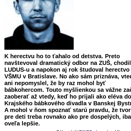
K herectvu ho to ťahalo od detstva. Preto
navštevoval dramatický odbor na ZUŠ, chodil
LUDUS-u a napokon aj rok študoval herectvo
VŠMU v Bratislave. No ako sám priznáva, vte
ani nepomyslel, že by raz mohol byť
bábkohercom. Touto myšlienkou sa vážne za
zaoberať až vtedy, keď ho prijali ako eléva d
Krajského bábkového divadla
v Banskej Bystr
A mohol v ňom spoznať starú pravdu, že tvor
pre deti treba rovnako ako pre dospelých, ib
oveľa lepšie.