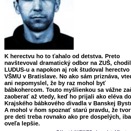
K herectvu ho to ťahalo od detstva. Preto
navštevoval dramatický odbor na ZUŠ, chodil
LUDUS-u a napokon aj rok študoval herectvo
VŠMU v Bratislave. No ako sám priznáva, vte
ani nepomyslel, že by raz mohol byť
bábkohercom. Touto myšlienkou sa vážne za
zaoberať až vtedy, keď ho prijali ako eléva d
Krajského bábkového divadla
v Banskej Bystr
A mohol v ňom spoznať starú pravdu, že tvor
pre deti treba rovnako ako pre dospelých, ib
oveľa lepšie.