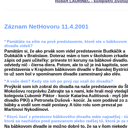
Róbert LAURINEC - kompletní životo
Záznam NetHovoru 11.4.2001
* Pamätáte sa ešte na prvé predstavenie, ktoré ste v bábkovom
divadle videli?
Pamätám si, že ako prvák som videl predstavenie Budkáčik a
Dubkáčik v Bratislave. Doteraz mám o tom v školskom zrkadie
zápis od pani učiteľky: prineste tri koruny na bábkové divadlo
odvtedy nič - čierna diera. Potom, ale to už je iná kapitola, som
predstavenia v Krajskom bábkovom divadle v Banskej Bystrici
to už som bol v spomínanom divadle zamestnaný ako elév.
* A vaše deti? Kedy ste ich po prvý raz vzali do divadla?
Prvýkrát som ich zobral do divadla na naše predstavenie do 
Mokošovu rozprávku Zahrajte sa s nami, kde hrali moji vtedajš
kolegovia Ľubomír Piktor - kocúr Katarína Aulitisová - myš (d
divadlo PIKI) a Petronela Dušová - kocúr. Ja som podával zo 
bábky a vodil som malé postavy. A túto rolu som prevzal po
Martinovi Nykodímovi.
* Ktorú časť z priestorov bábkového divadla máte najradšej - tú
ktorá sa nachádza pred paravanom alebo radšej tú, ktorá je za
Na bábkovom divadle je možno dobré to, že sa v ňom niekedy