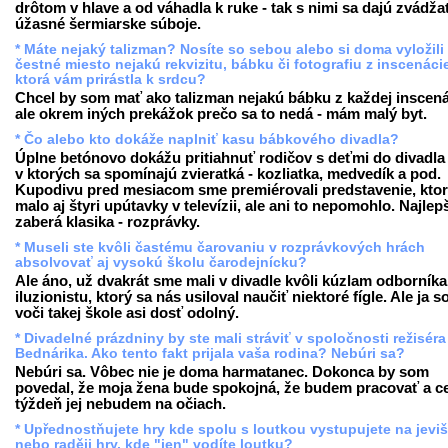
drôtom v hlave a od váhadla k ruke - tak s nimi sa dajú zvádža
úžasné šermiarske súboje.
* Máte nejaký talizman? Nosíte so sebou alebo si doma vyložili
čestné miesto nejakú rekvizitu, bábku či fotografiu z inscenáci
ktorá vám prirástla k srdcu?
Chcel by som mať ako talizman nejakú bábku z každej inscená
ale okrem iných prekážok prečo sa to nedá - mám malý byt.
* Čo alebo kto dokáže naplniť kasu bábkového divadla?
Úplne betónovo dokážu pritiahnuť rodičov s deťmi do divadla t
v ktorých sa spomínajú zvieratká - kozliatka, medvedík a pod.
Kupodivu pred mesiacom sme premiérovali predstavenie, kto
malo aj štyri upútavky v televízii, ale ani to nepomohlo. Najlep
zaberá klasika - rozprávky.
* Museli ste kvôli častému čarovaniu v rozprávkových hrách
absolvovať aj vysokú školu čarodejnícku?
Ale áno, už dvakrát sme mali v divadle kvôli kúzlam odborníka
iluzionistu, ktorý sa nás usiloval naučiť niektoré fígle. Ale ja 
voči takej škole asi dosť odolný.
* Divadelné prázdniny by ste mali stráviť v spoločnosti režiséra
Bednárika. Ako tento fakt prijala vaša rodina? Nebúri sa?
Nebúri sa. Vôbec nie je doma harmatanec. Dokonca by som
povedal, že moja žena bude spokojná, že budem pracovať a c
týždeň jej nebudem na očiach.
* Upřednostňujete hry kde spolu s loutkou vystupujete na jevišt
nebo raději hry, kde "jen" vodíte loutku?