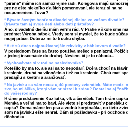
"pirane" máme ich samozrejme radi. Kolegovia majú samozre
pre ne ešte niekoľko ďalších pomenovaní, ale teraz si na ne
nespomeniem. Tovar?
* Bývate častým hosťom divadelnej dielne vo vašom divadle?
Brávate tam aj svoje deti alebo deti priateľov?
Áno, divadelnú dielňu mám veľmi rád. V Prahe v škole sme ma
predmet Výroba bábok. Vtedy som si myslel, že to bude súčas
mojej práce. Doteraz mi to trochu chýba.
* Aké sú dnes najpoužívanejšie rekvizity v bábkovom divadle?
V poslednom čase sa často používa mešec s peniazmi. Požiči
z jednej inscenácie do druhej. Neviem, či je to náhoda...
* Vychovávate si v rodine nasledovníka?
Potešilo by ma to, ale asi sa to nepodarí. Dcéra chodí na klavír
kreslenie, druhá na vilončelo a tiež na kreslenie. Chcú mať sp
predajňu s kvetmi a aranžovať.
* Na javisku sa vám neraz ujdú postavy zvieratiek. Máte medzi 
svojho miláčika, ktorý vám prirástol k srdcu? Dostal sa aj "naž
do vašej rodiny?
Hráme predstavenie Kozliatka, vlk a červíček. Tam hrám capka
Memka a veľmi ma to baví. Ale viete si predstaviť v paneláku 
capka? Doma máme len psa a vodnú korytnačku, no tieto zvie
som na javisku ešte nehral. Dám si požiadavku - pri odchode 
dôchodku...