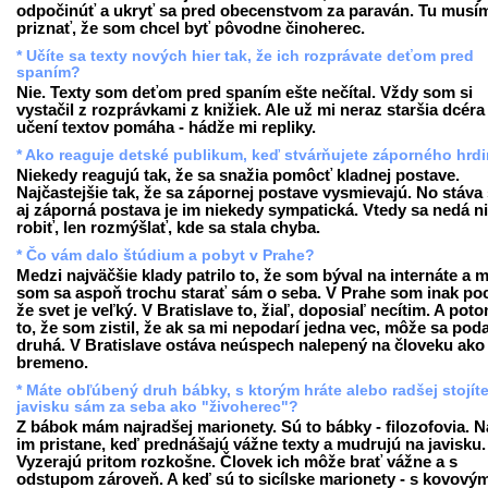
odpočinúť a ukryť sa pred obecenstvom za paraván. Tu musí
priznať, že som chcel byť pôvodne činoherec.
* Učíte sa texty nových hier tak, že ich rozprávate deťom pred
spaním?
Nie. Texty som deťom pred spaním ešte nečítal. Vždy som si
vystačil z rozprávkami z knižiek. Ale už mi neraz staršia dcéra 
učení textov pomáha - hádže mi repliky.
* Ako reaguje detské publikum, keď stvárňujete záporného hrd
Niekedy reagujú tak, že sa snažia pomôcť kladnej postave.
Najčastejšie tak, že sa zápornej postave vysmievajú. No stáva 
aj záporná postava je im niekedy sympatická. Vtedy sa nedá n
robiť, len rozmýšlať, kde sa stala chyba.
* Čo vám dalo štúdium a pobyt v Prahe?
Medzi najväčšie klady patrilo to, že som býval na internáte a 
som sa aspoň trochu starať sám o seba. V Prahe som inak pocí
že svet je veľký. V Bratislave to, žiaľ, doposiaľ necítim. A poto
to, že som zistil, že ak sa mi nepodarí jedna vec, môže sa poda
druhá. V Bratislave ostáva neúspech nalepený na človeku ako
bremeno.
* Máte obľúbený druh bábky, s ktorým hráte alebo radšej stojít
javisku sám za seba ako "živoherec"?
Z bábok mám najradšej marionety. Sú to bábky - filozofovia. N
im pristane, keď prednášajú vážne texty a mudrujú na javisku.
Vyzerajú pritom rozkošne. Človek ich môže brať vážne a s
odstupom zároveň. A keď sú to sicílske marionety - s kovový