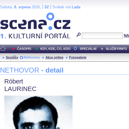
,
, |
|
32
Sobota
8. srpena
2026
Svátek má
Lada
Scéna.cz
NA
ČASOPIS
KDY, KDE, CO, KDO
SPECIÁLNÍ
SLUŽBY/INFO
Soutěže
Nethovory
Akce online
Fotogalerie
NETHOVOR
- detail
Róbert
LAURINEC