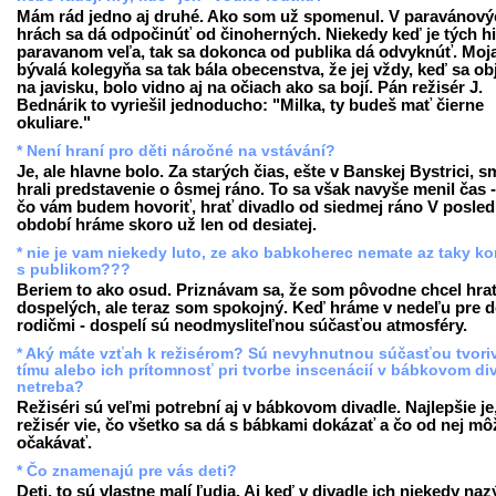
Mám rád jedno aj druhé. Ako som už spomenul. V paravánový
hrách sa dá odpočinúť od činoherných. Niekedy keď je tých hi
paravanom veľa, tak sa dokonca od publika dá odvyknúť. Moj
bývalá kolegyňa sa tak bála obecenstva, že jej vždy, keď sa obj
na javisku, bolo vidno aj na očiach ako sa bojí. Pán režisér J.
Bednárik to vyriešil jednoducho: "Milka, ty budeš mať čierne
okuliare."
* Není hraní pro děti náročné na vstávání?
Je, ale hlavne bolo. Za starých čias, ešte v Banskej Bystrici, s
hrali predstavenie o ôsmej ráno. To sa však navyše menil čas 
čo vám budem hovoriť, hrať divadlo od siedmej ráno V posl
období hráme skoro už len od desiatej.
* nie je vam niekedy luto, ze ako babkoherec nemate az taky ko
s publikom???
Beriem to ako osud. Priznávam sa, že som pôvodne chcel hra
dospelých, ale teraz som spokojný. Keď hráme v nedeľu pre de
rodičmi - dospelí sú neodmysliteľnou súčasťou atmosféry.
* Aký máte vzťah k režisérom? Sú nevyhnutnou súčasťou tvori
tímu alebo ich prítomnosť pri tvorbe inscenácií v bábkovom di
netreba?
Režiséri sú veľmi potrební aj v bábkovom divadle. Najlepšie je
režisér vie, čo všetko sa dá s bábkami dokázať a čo od nej mô
očakávať.
* Čo znamenajú pre vás deti?
Deti, to sú vlastne malí ľudia. Aj keď v divadle ich niekedy na