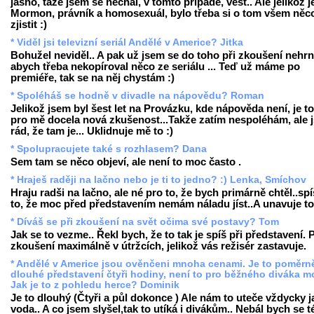
jasno, taže jsem se nechal, v tomto případě, vést.. Ale jelikož j
Mormon, právník a homosexuál, bylo třeba si o tom všem něc
zjistit :)
* Viděl jsi televizní seriál Andělé v Americe? Jitka
Bohužel neviděl.. A pak už jsem se do toho při zkoušení nehrn
abych třeba nekopíroval něco ze seriálu ... Teď už máme po
premiéře, tak se na něj chystám :)
* Spoléháš se hodně v divadle na nápovědu? Roman
Jelikož jsem byl šest let na Provázku, kde nápověda není, je t
pro mě docela nová zkušenost...Takže zatím nespoléhám, ale 
rád, že tam je... Uklidnuje mě to :)
* Spolupracujete také s rozhlasem? Dana
Sem tam se něco objeví, ale není to moc často .
* Hraješ raději na lačno nebo je ti to jedno? :) Lenka, Smíchov
Hraju radši na lačno, ale né pro to, že bych primárně chtěl..sp
to, že moc před představením nemám náladu jíst..A unavuje to 
* Díváš se při zkoušení na svět očima své postavy? Tom
Jak se to vezme.. Řekl bych, že to tak je spíš při představení. P
zkoušení maximálně v útržcích, jelikož vás režisér zastavuje.
* Andělé v Americe jsou ověnčeni mnoha cenami. Je to poměrn
dlouhé představení čtyři hodiny, není to pro běžného diváka 
Jak je to z pohledu herce? Dominik
Je to dlouhý (Čtyři a půl dokonce ) Ale nám to uteče vždycky j
voda.. A co jsem slyšel,tak to utíká i divákům.. Nebál bych se t