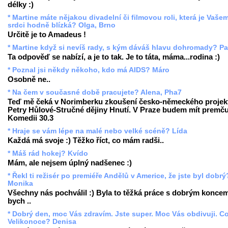
délky :)
* Martine máte nějakou divadelní či filmovou roli, která je Vaše
srdci hodně blízká? Olga, Brno
Určitě je to Amadeus !
* Martine když si nevíš rady, s kým dáváš hlavu dohromady? Pa
Ta odpověď se nabízí, a je to tak. Je to táta, máma...rodina :)
* Poznal jsi někdy někoho, kdo má AIDS? Máro
Osobně ne..
* Na čem v současné době pracujete? Alena, Pha7
Teď mě čeká v Norimberku zkoušení česko-německého projek
Petry Hůlové-Stručné dějiny Hnutí. V Praze budem mít premču
Komedii 30.3
* Hraje se vám lépe na malé nebo velké scéně? Lída
Každá má svoje :) Těžko říct, co mám radši..
* Máš rád hokej? Kvído
Mám, ale nejsem úplný nadšenec :)
* Řekl ti režisér po premiéře Andělů v Americe, že jste byl dobrý?
Monika
Všechny nás pochválil :) Byla to těžká práce s dobrým koncem
bych ..
* Dobrý den, moc Vás zdravím. Jste super. Moc Vás obdivuji. Co
Velikonoce? Denisa