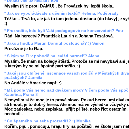
* DAMU Vás už neláká? Eva
Myslím (Nic proti DAMU) , že Provázek byl lepší škola..
* Jak se vypořádáváte s učením textů? Helena, Poděbrady
Těžko... Trvá to, ale jak to tam jednou dostanu (do hlavy) je v
:)
* Prozradíte, kdo byli Vaši pedagogové na konzervatoři? Petr
Rád. Na herectví? František Laurin a Johana Tesařová.
* Jakou hudbu Martin Donutil poslouchá? :) Simon
Převážně je to Rap.
* S kým se Ti v pohodě na jevišti partneří? Alena
Myslím, že mám na kolegy štěstí..Protože se mi nevybaví ani j
s kterým by se mi špatně partneřilo. :)
* Jaké jsou oblíbené inscenace vašich rodičů v Městských div
pražských? Jarmila
No Andělé v Americe např. :)
* Má podle Vás herec nad divákem moc? V čem podle Vás spoč
Kateřina, Praha 8
Nemyslím si že moc je to pravé slovo. Pokud herec umí diváka
strhnout, je to dobrý herec. Ale moc má ve výsledku vždycky d
Moc zatleskat, nebo zapískat.. přijít příště, nebo říct ostatním,
nechodí..
* Co špatného na sebe prozradíš? :) Monika
Kořím, piju , ponocuju, hraju hry na počítači, ve škole jsem ne