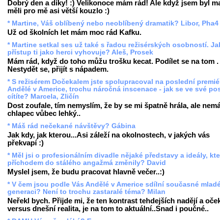
Dobrý den a díky! :) Velikonoce mám rád! Ale když jsem byl ma
měli pro mě asi větší kouzlo :)
* Martine, Váš oblíbený nebo neoblíbený dramatik? Libor, Pha4
Už od školních let mám moc rád Kafku.
* Martine setkal ses už také s řadou režisérských osobností. Ja
přístup ti jako herci vyhovuje? Aleš, Prosek
Mám rád, když do toho můžu trošku kecat. Podílet se na tom .
Nestydět se, přijít s nápadem.
* S režisérem Dočekalem jste spolupracoval na poslední premié
Andělé v Americe, trochu náročná inscenace - jak se ve své po
cítíte? Marcela, Zličín
Dost zoufale, tím nemyslím, že by se mi špatně hrála, ale nemá
chlapec vůbec lehký..
* Máš rád nečekané návštěvy? Gábina
Jak kdy, jak kterou...Asi záleží na okolnostech, v jakých vás
překvapí :)
* Měl jsi o profesionálním divadle nějaké představy a ideály, kte
příchodem do stálého angažmá změnily? David
Myslel jsem, že budu pracovat hlavně večer..:)
* V čem jsou podle Vás Andělé v Americe sdílní současné mlad
generaci? Není to trochu zastaralé téma? Milan
Neřekl bych. Přijde mi, že ten kontrast tehdejších nadějí a oče
versus dnešní realita, je na tom to aktuální..Snad i poučné..