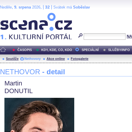
,
, |
|
32
Neděle
9. srpena
2026
Svátek má
Soběslav
Scéna.cz
NA
ČASOPIS
KDY, KDE, CO, KDO
SPECIÁLNÍ
SLUŽBY/INFO
Soutěže
Nethovory
Akce online
Fotogalerie
NETHOVOR
- detail
Martin
DONUTIL