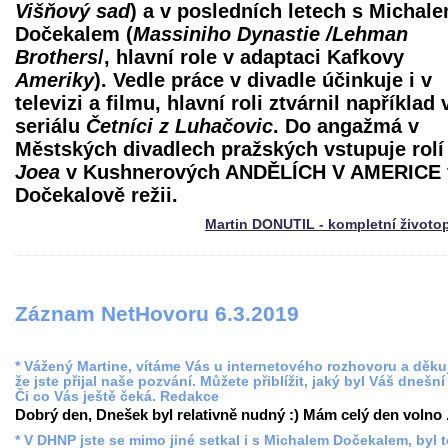
Višňový sad
) a v posledních letech s Michal
Dočekalem (
Massiniho Dynastie /Lehman
Brothers
/, hlavní role v adaptaci Kafkovy
Ameriky
). Vedle práce v divadle účinkuje i v
televizi a filmu, hlavní roli ztvárnil například 
seriálu
Četníci z Luhačovic
. Do angažmá v
Městských divadlech pražských vstupuje rolí
Joea
v Kushnerových ANDĚLÍCH V AMERICE 
Dočekalově režii.
Martin DONUTIL - kompletní životo
Záznam NetHovoru 6.3.2019
* Vážený Martine, vítáme Vás u internetového rozhovoru a děku
že jste přijal naše pozvání. Můžete přiblížit, jaký byl Váš dnešní
Či co Vás ještě čeká. Redakce
Dobrý den, Dnešek byl relativně nudný :) Mám celý den volno .
* V DHNP jste se mimo jiné setkal i s Michalem Dočekalem, byl t