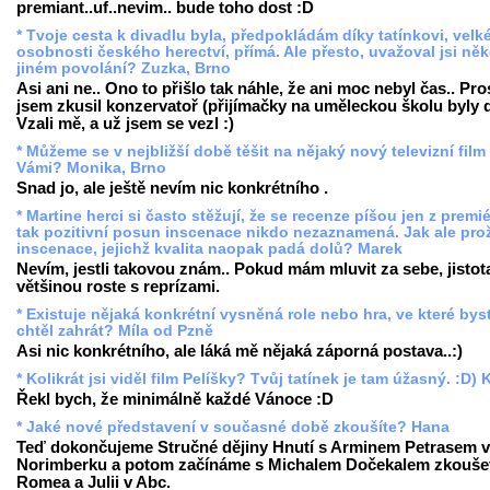
premiant..uf..nevim.. bude toho dost :D
* Tvoje cesta k divadlu byla, předpokládám díky tatínkovi, velk
osobnosti českého herectví, přímá. Ale přesto, uvažoval jsi něk
jiném povolání? Zuzka, Brno
Asi ani ne.. Ono to přišlo tak náhle, že ani moc nebyl čas.. Pro
jsem zkusil konzervatoř (přijímačky na uměleckou školu byly d
Vzali mě, a už jsem se vezl :)
* Můžeme se v nejbližší době těšit na nějaký nový televizní film
Vámi? Monika, Brno
Snad jo, ale ještě nevím nic konkrétního .
* Martine herci si často stěžují, že se recenze píšou jen z premié
tak pozitivní posun inscenace nikdo nezaznamená. Jak ale pro
inscenace, jejichž kvalita naopak padá dolů? Marek
Nevím, jestli takovou znám.. Pokud mám mluvit za sebe, jistot
většinou roste s reprízami.
* Existuje nějaká konkrétní vysněná role nebo hra, ve které byst
chtěl zahrát? Míla od Pzně
Asi nic konkrétního, ale láká mě nějaká záporná postava..:)
* Kolikrát jsi viděl film Pelíšky? Tvůj tatínek je tam úžasný. :D) 
Řekl bych, že minimálně každé Vánoce :D
* Jaké nové představení v současné době zkoušíte? Hana
Teď dokončujeme Stručné dějiny Hnutí s Arminem Petrasem v
Norimberku a potom začínáme s Michalem Dočekalem zkouše
Romea a Julii v Abc.