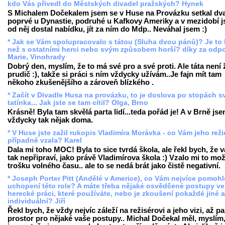
kdo Vás přivedl do Městských divadel pražských? Hynek
S Michalem Dočekalem jsem se v Huse na Provázku setkal dva
poprvé u Dynastie, podruhé u Kafkovy Ameriky a v mezidobí 
od něj dostal nabídku, jít za ním do Mdp.. Neváhal jsem :)
* Jak se Vám spolupracovalo s tátou (Sluha dvou pánů)? Je to 
než s ostatními herci nebo svým způsobem horší? díky za odp
Marie, Vinohrady
Dobrý den, myslím, že to má své pro a své proti. Ale táta není
prudič :), takže si práci s ním vždycky užívám..Je fajn mít tam
někoho zkušenějšího a zároveň blízkého .
* Začít v Divadle Husa na provázku, to je doslova po stopách 
tatínka... Jak jste se tam cítil? Olga, Brno
Krásně! Byla tam skvělá parta lidí...teda pořád je! A v Brně jse
vždycky tak nějak doma.
* V Huse jste zažil rukopis Vladimíra Morávka - co Vám jeho reži
případně vzala? Karel
Dala mi toho MOC! Byla to sice tvrdá škola, ale řekl bych, že v
tak nepřipraví, jako právě Vladimírova škola :) Vzalo mi to mo
trošku volného času.. ale to se nedá brát jako čistě negativní.
* Joseph Porter Pitt (Andělé v Americe), co Vám nejvíce pomohl
uchopení této role? A máte třeba nějaké osvědčené postupy ve
herecké práci, které používáte, nebo je zkoušení pokaždé jiné a
individuální? Jiří
Řekl bych, že vždy nejvíc záleží na režisérovi a jeho vizi, až pa
prostor pro nějaké vaše postupy.. Michal Dočekal měl, myslím