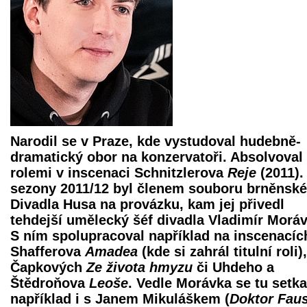
Narodil se v Praze, kde vystudoval hudebně-
dramatický obor na konzervatoři. Absolvoval
rolemi v inscenaci Schnitzlerova
Reje
(2011).
sezony 2011/12 byl členem souboru brněnsk
Divadla Husa na provázku, kam jej přivedl
tehdejší umělecký šéf divadla Vladimír Moráv
S ním spolupracoval například na inscenacíc
Shafferova
Amadea
(kde si zahrál titulní roli),
Čapkových
Ze života hmyzu
či Uhdeho a
Štědroňova
Leoše
. Vedle Morávka se tu setka
například i s Janem Mikuláškem (
Doktor Faus