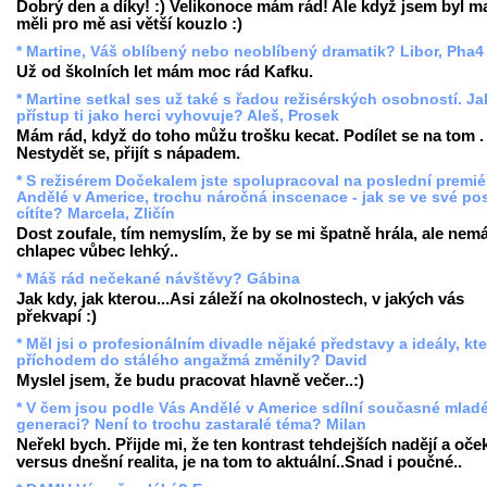
Dobrý den a díky! :) Velikonoce mám rád! Ale když jsem byl ma
měli pro mě asi větší kouzlo :)
* Martine, Váš oblíbený nebo neoblíbený dramatik? Libor, Pha4
Už od školních let mám moc rád Kafku.
* Martine setkal ses už také s řadou režisérských osobností. Ja
přístup ti jako herci vyhovuje? Aleš, Prosek
Mám rád, když do toho můžu trošku kecat. Podílet se na tom .
Nestydět se, přijít s nápadem.
* S režisérem Dočekalem jste spolupracoval na poslední premié
Andělé v Americe, trochu náročná inscenace - jak se ve své po
cítíte? Marcela, Zličín
Dost zoufale, tím nemyslím, že by se mi špatně hrála, ale nemá
chlapec vůbec lehký..
* Máš rád nečekané návštěvy? Gábina
Jak kdy, jak kterou...Asi záleží na okolnostech, v jakých vás
překvapí :)
* Měl jsi o profesionálním divadle nějaké představy a ideály, kte
příchodem do stálého angažmá změnily? David
Myslel jsem, že budu pracovat hlavně večer..:)
* V čem jsou podle Vás Andělé v Americe sdílní současné mlad
generaci? Není to trochu zastaralé téma? Milan
Neřekl bych. Přijde mi, že ten kontrast tehdejších nadějí a oče
versus dnešní realita, je na tom to aktuální..Snad i poučné..