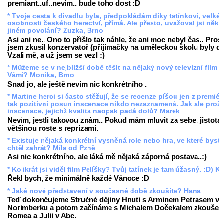
premiant..uf..nevim.. bude toho dost :D
* Tvoje cesta k divadlu byla, předpokládám díky tatínkovi, velk
osobnosti českého herectví, přímá. Ale přesto, uvažoval jsi něk
jiném povolání? Zuzka, Brno
Asi ani ne.. Ono to přišlo tak náhle, že ani moc nebyl čas.. Pro
jsem zkusil konzervatoř (přijímačky na uměleckou školu byly d
Vzali mě, a už jsem se vezl :)
* Můžeme se v nejbližší době těšit na nějaký nový televizní film
Vámi? Monika, Brno
Snad jo, ale ještě nevím nic konkrétního .
* Martine herci si často stěžují, že se recenze píšou jen z premié
tak pozitivní posun inscenace nikdo nezaznamená. Jak ale pro
inscenace, jejichž kvalita naopak padá dolů? Marek
Nevím, jestli takovou znám.. Pokud mám mluvit za sebe, jistot
většinou roste s reprízami.
* Existuje nějaká konkrétní vysněná role nebo hra, ve které byst
chtěl zahrát? Míla od Pzně
Asi nic konkrétního, ale láká mě nějaká záporná postava..:)
* Kolikrát jsi viděl film Pelíšky? Tvůj tatínek je tam úžasný. :D) 
Řekl bych, že minimálně každé Vánoce :D
* Jaké nové představení v současné době zkoušíte? Hana
Teď dokončujeme Stručné dějiny Hnutí s Arminem Petrasem v
Norimberku a potom začínáme s Michalem Dočekalem zkouše
Romea a Julii v Abc.