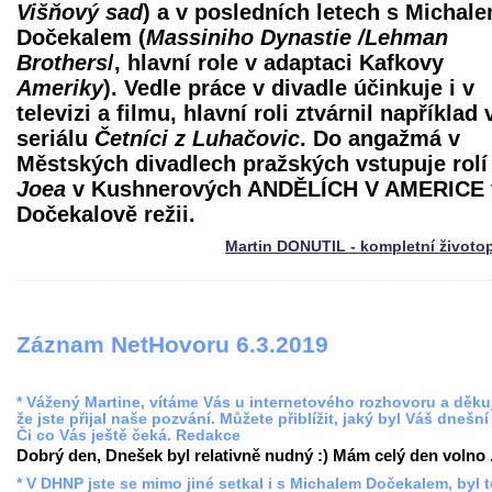
Višňový sad
) a v posledních letech s Michal
Dočekalem (
Massiniho Dynastie /Lehman
Brothers
/, hlavní role v adaptaci Kafkovy
Ameriky
). Vedle práce v divadle účinkuje i v
televizi a filmu, hlavní roli ztvárnil například 
seriálu
Četníci z Luhačovic
. Do angažmá v
Městských divadlech pražských vstupuje rolí
Joea
v Kushnerových ANDĚLÍCH V AMERICE 
Dočekalově režii.
Martin DONUTIL - kompletní životo
Záznam NetHovoru 6.3.2019
* Vážený Martine, vítáme Vás u internetového rozhovoru a děku
že jste přijal naše pozvání. Můžete přiblížit, jaký byl Váš dnešní
Či co Vás ještě čeká. Redakce
Dobrý den, Dnešek byl relativně nudný :) Mám celý den volno .
* V DHNP jste se mimo jiné setkal i s Michalem Dočekalem, byl t