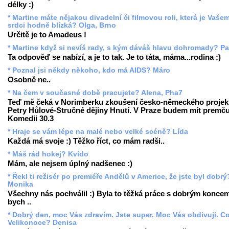
délky :)
* Martine máte nějakou divadelní či filmovou roli, která je Vaše
srdci hodně blízká? Olga, Brno
Určitě je to Amadeus !
* Martine když si nevíš rady, s kým dáváš hlavu dohromady? Pa
Ta odpověď se nabízí, a je to tak. Je to táta, máma...rodina :)
* Poznal jsi někdy někoho, kdo má AIDS? Máro
Osobně ne..
* Na čem v současné době pracujete? Alena, Pha7
Teď mě čeká v Norimberku zkoušení česko-německého projek
Petry Hůlové-Stručné dějiny Hnutí. V Praze budem mít premču
Komedii 30.3
* Hraje se vám lépe na malé nebo velké scéně? Lída
Každá má svoje :) Těžko říct, co mám radši..
* Máš rád hokej? Kvído
Mám, ale nejsem úplný nadšenec :)
* Řekl ti režisér po premiéře Andělů v Americe, že jste byl dobrý?
Monika
Všechny nás pochválil :) Byla to těžká práce s dobrým koncem
bych ..
* Dobrý den, moc Vás zdravím. Jste super. Moc Vás obdivuji. Co
Velikonoce? Denisa