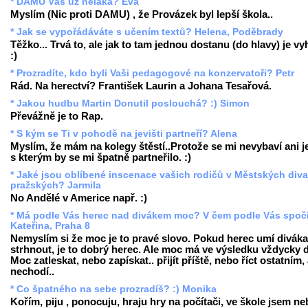
* DAMU Vás už neláká? Eva
Myslím (Nic proti DAMU) , že Provázek byl lepší škola..
* Jak se vypořádáváte s učením textů? Helena, Poděbrady
Těžko... Trvá to, ale jak to tam jednou dostanu (do hlavy) je v
:)
* Prozradíte, kdo byli Vaši pedagogové na konzervatoři? Petr
Rád. Na herectví? František Laurin a Johana Tesařová.
* Jakou hudbu Martin Donutil poslouchá? :) Simon
Převážně je to Rap.
* S kým se Ti v pohodě na jevišti partneří? Alena
Myslím, že mám na kolegy štěstí..Protože se mi nevybaví ani j
s kterým by se mi špatně partneřilo. :)
* Jaké jsou oblíbené inscenace vašich rodičů v Městských div
pražských? Jarmila
No Andělé v Americe např. :)
* Má podle Vás herec nad divákem moc? V čem podle Vás spoč
Kateřina, Praha 8
Nemyslím si že moc je to pravé slovo. Pokud herec umí diváka
strhnout, je to dobrý herec. Ale moc má ve výsledku vždycky d
Moc zatleskat, nebo zapískat.. přijít příště, nebo říct ostatním,
nechodí..
* Co špatného na sebe prozradíš? :) Monika
Kořím, piju , ponocuju, hraju hry na počítači, ve škole jsem ne