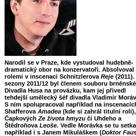
Narodil se v Praze, kde vystudoval hudebně-
dramatický obor na konzervatoři. Absolvoval
rolemi v inscenaci Schnitzlerova
Reje
(2011).
sezony 2011/12 byl členem souboru brněnsk
Divadla Husa na provázku, kam jej přivedl
tehdejší umělecký šéf divadla Vladimír Moráv
S ním spolupracoval například na inscenacíc
Shafferova
Amadea
(kde si zahrál titulní roli),
Čapkových
Ze života hmyzu
či Uhdeho a
Štědroňova
Leoše
. Vedle Morávka se tu setka
například i s Janem Mikuláškem (
Doktor Faus