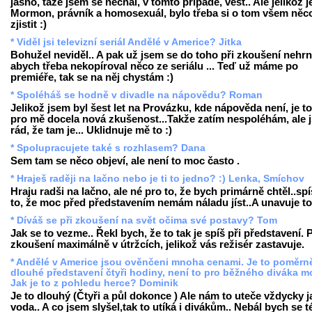
jasno, taže jsem se nechal, v tomto případě, vést.. Ale jelikož j
Mormon, právník a homosexuál, bylo třeba si o tom všem něc
zjistit :)
* Viděl jsi televizní seriál Andělé v Americe? Jitka
Bohužel neviděl.. A pak už jsem se do toho při zkoušení nehrn
abych třeba nekopíroval něco ze seriálu ... Teď už máme po
premiéře, tak se na něj chystám :)
* Spoléháš se hodně v divadle na nápovědu? Roman
Jelikož jsem byl šest let na Provázku, kde nápověda není, je t
pro mě docela nová zkušenost...Takže zatím nespoléhám, ale 
rád, že tam je... Uklidnuje mě to :)
* Spolupracujete také s rozhlasem? Dana
Sem tam se něco objeví, ale není to moc často .
* Hraješ raději na lačno nebo je ti to jedno? :) Lenka, Smíchov
Hraju radši na lačno, ale né pro to, že bych primárně chtěl..sp
to, že moc před představením nemám náladu jíst..A unavuje to 
* Díváš se při zkoušení na svět očima své postavy? Tom
Jak se to vezme.. Řekl bych, že to tak je spíš při představení. P
zkoušení maximálně v útržcích, jelikož vás režisér zastavuje.
* Andělé v Americe jsou ověnčeni mnoha cenami. Je to poměrn
dlouhé představení čtyři hodiny, není to pro běžného diváka 
Jak je to z pohledu herce? Dominik
Je to dlouhý (Čtyři a půl dokonce ) Ale nám to uteče vždycky j
voda.. A co jsem slyšel,tak to utíká i divákům.. Nebál bych se t