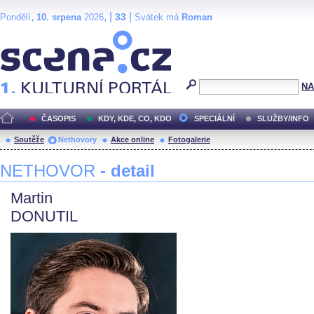
,
, |
|
33
Pondělí
10. srpena
2026
Svátek má
Roman
Scéna.cz
NA
ČASOPIS
KDY, KDE, CO, KDO
SPECIÁLNÍ
SLUŽBY/INFO
Soutěže
Nethovory
Akce online
Fotogalerie
NETHOVOR
- detail
Martin
DONUTIL