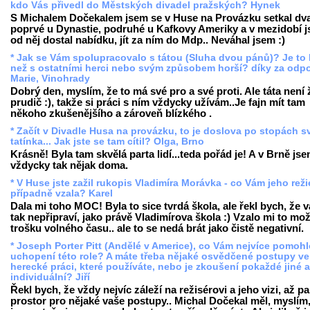
kdo Vás přivedl do Městských divadel pražských? Hynek
S Michalem Dočekalem jsem se v Huse na Provázku setkal dva
poprvé u Dynastie, podruhé u Kafkovy Ameriky a v mezidobí 
od něj dostal nabídku, jít za ním do Mdp.. Neváhal jsem :)
* Jak se Vám spolupracovalo s tátou (Sluha dvou pánů)? Je to 
než s ostatními herci nebo svým způsobem horší? díky za odp
Marie, Vinohrady
Dobrý den, myslím, že to má své pro a své proti. Ale táta není
prudič :), takže si práci s ním vždycky užívám..Je fajn mít tam
někoho zkušenějšího a zároveň blízkého .
* Začít v Divadle Husa na provázku, to je doslova po stopách 
tatínka... Jak jste se tam cítil? Olga, Brno
Krásně! Byla tam skvělá parta lidí...teda pořád je! A v Brně jse
vždycky tak nějak doma.
* V Huse jste zažil rukopis Vladimíra Morávka - co Vám jeho reži
případně vzala? Karel
Dala mi toho MOC! Byla to sice tvrdá škola, ale řekl bych, že v
tak nepřipraví, jako právě Vladimírova škola :) Vzalo mi to mo
trošku volného času.. ale to se nedá brát jako čistě negativní.
* Joseph Porter Pitt (Andělé v Americe), co Vám nejvíce pomohl
uchopení této role? A máte třeba nějaké osvědčené postupy ve
herecké práci, které používáte, nebo je zkoušení pokaždé jiné a
individuální? Jiří
Řekl bych, že vždy nejvíc záleží na režisérovi a jeho vizi, až pa
prostor pro nějaké vaše postupy.. Michal Dočekal měl, myslím