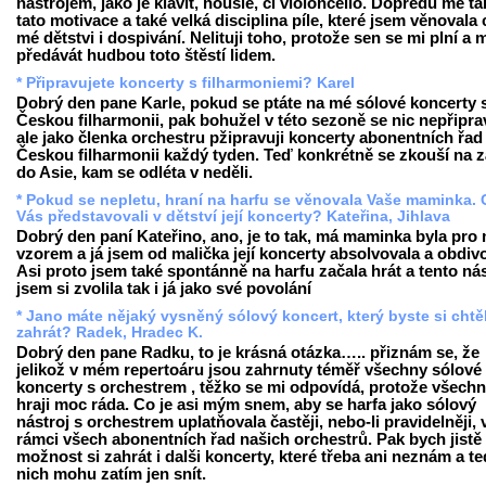
nástrojem, jako je klavít, housle, či violoncello. Dopředu mě tá
tato motivace a také velká disciplina píle, které jsem věnovala 
mé dětstvi i dospivání. Nelituji toho, protože sen se mi plní a
předávát hudbou toto štěstí lidem.
* Připravujete koncerty s filharmoniemi? Karel
Dobrý den pane Karle, pokud se ptáte na mé sólové koncerty 
Českou filharmonii, pak bohužel v této sezoně se nic nepřipra
ale jako členka orchestru pžipravuji koncerty abonentních řad
Českou filharmonii každý tyden. Teď konkrétně se zkouší na z
do Asie, kam se odléta v neděli.
* Pokud se nepletu, hraní na harfu se věnovala Vaše maminka. 
Vás představovali v dětství její koncerty? Kateřina, Jihlava
Dobrý den paní Kateřino, ano, je to tak, má maminka byla pro
vzorem a já jsem od malička její koncerty absolvovala a obdiv
Asi proto jsem také spontánně na harfu začala hrát a tento nás
jsem si zvolila tak i já jako své povolání
* Jano máte nějaký vysněný sólový koncert, který byste si chtě
zahrát? Radek, Hradec K.
Dobrý den pane Radku, to je krásná otázka….. přiznám se, že
jelikož v mém repertoáru jsou zahrnuty téměř všechny sólové
koncerty s orchestrem , těžko se mi odpovídá, protože všech
hraji moc ráda. Co je asi mým snem, aby se harfa jako sólový
nástroj s orchestrem uplatňovala častěji, nebo-li pravidelněji, 
rámci všech abonentních řad našich orchestrů. Pak bych jistě
možnost si zahrát i dalši koncerty, které třeba ani neznám a t
nich mohu zatím jen snít.