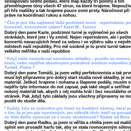
sešlapování sedmi pedálů, které mají každý tři polohy a tím
přeměňujeme tóny všech 47 strun, na které hrajeme. Nepouž
při hře malíčky a tak hrajeme pouze osmi prsty. Náročnost při 
práve na koordinaci rukou a nohou.
* Čím je pro Vás zajímavé Vaše podzimní turné - repertoárem, p
koncertů, koncertním sálem? Karel M., Turnov
Dobrý den pane Karle, podzimni turné je vyjímečné po všech
stránkách, které jste i Vy zmínil. Nejen repertoárem, ale i počt
koncertů navazujících hned za sebou i ve výběru sálu v největ
městech naší republiky, Pro mě osobně je to první turné tako
velkého měřitka v naší republice
* Když máte nastudovat neznámou skladbu - pustíte se rovnou
hraní, nebo nejdříve absolvujete podrobné studium notového 
Tomáš, Praha 7
Dobrý den pane Tomáši, ja jsem velký perfekcionista a tak prv
musí být připraveno pro dobrý start studia nové skladby, je n
materiál. Jelikož hrajeme i nohama a šlapeme pedály, musím s
nejdřiv tyto informace do not zapsat, pak také slepit a setříhat
notový materiál tak, abych z něj mohla hrát i bez neustáleho o
stránek. Pak ,když tyto základy jsou všechny připraveny se m
pustit do studie díla.
* Každý, kdo se rozhodne pro hraní na hudební nástroj, musí po
s tím, že je jen pár vyvolených, jen několik těch, kteří se prosad
se Vám dařilo vyrovnat se s touto skutečností? Radek od Brna
Dobrý den pane Radku, ja jsem si věřila a chtěla jsem od malič
splnit sen prosadit harfu tak, aby se stala rovnocenným sólo