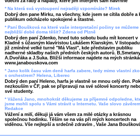
vděčni za rady a nápady, které jim interpret sám navrhne
* Na která svá vystoupení nejraději vzpomínáte? Mirek
Dobrý den pane Mirku, na všechny, kde jsem se cítila dobře a 
publikum odcházelo spokojené a štastné.
* Paní Boušková na které vaše interpretační počiny se můžeme
nejbližší době doma těšit? Zdena od Plzně
Dobrý den paní Zdenko, hned tuto sobotu budu mít koncert v
Kladně s ůžasným klavíristou Lukášem Klanským. V listopadu
již zmíněné velké turné "Má Vlast", kde představim publiku
nadherné skladby našich předních českých autorů. B,Smetany
A.Dvořáka a J.Suka. Bližši informace najdete na mých stránk
www.janabouskova.com
* Jano kolik času vám deně harfa zabere, tedy mimo vlastní zk
s orchestrem? Helena, Liberec
Dobrý den paní Heleno, harfa je vlastně se mnou celý den. Po
nezkouším v ČF, pak se připravuji na své sólové koncerty neb
své studenty.
* Vážená Jano, mnohokrát děkujeme za příjemné odpoledne, kt
jsme mohli spolu s Vámi strávit u Internetu. Vaše slovo závěre
Redakce
Vážení a milí, děkuji já vám všem za milé otázky a krásnou
společnou hodinku. Těším se na vás při mých koncertech na
viděnou. Vše nejlepší a srdečně zdravím , Vaše Jana Bouškov