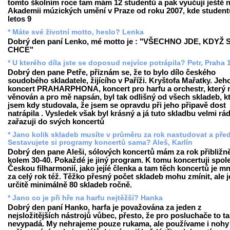
tomto školním roce tam mám 12 studentů a pak vyučuji ještě 
Akademii múzických umění v Praze od roku 2007, kde student
letos 9
* Máte své životní motto, heslo? Lenka
Dobrý den paní Lenko, mé motto je : "VŠECHNO JDE, KDYŽ 
CHCE"
* U kterého díla jste se doposud nejvíce potrápila? Petr, Praha 
Dobrý den pane Petře, přiznám se, že to bylo dílo českého
soudobého skladatele, žijícího v Paříži. Kryštofa Mařatky. Jeh
koncert PRAHARPHONA, koncert pro harfu a orchestr, který m
věnován a pro mě napsán, byl tak odlišný od všech skladeb, k
jsem kdy studovala, že jsem se opravdu při jeho připavě dost
natrápila . Vysledek však byl krásný a já tuto skladbu velmi rá
zařazuji do svých koncertů
* Jano kolik skladeb musíte v průměru za rok nastudovat a pře
Sestavujete si programy koncertů sama? Aleš, Karlín
Dobrý den pane Aleši, sólových koncertů mám za rok přibližn
kolem 30-40. Pokaždé je jiný program. K tomu koncertuji spol
Českou filharmonií, jako jejíé členka a tam těch koncertů je 
za celý rok též. Těžko přesný počet skladeb mohu zmínit, ale j
určitě minimálně 80 skladeb ročně.
* Jano co je při hře na harfu nejtěžší? Hanka
Dobrý den paní Hanko, harfa je považována za jeden z
nejsložitějších nástrojů vůbec, přesto, že pro posluchače to t
nevypadá. My nehrajeme pouze rukama, ale používame i nohy