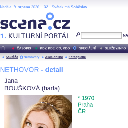
,
, |
|
32
Neděle
9. srpena
2026
Svátek má
Soběslav
Scéna.cz
NA
ČASOPIS
KDY, KDE, CO, KDO
SPECIÁLNÍ
SLUŽBY/INFO
Soutěže
Nethovory
Akce online
Fotogalerie
NETHOVOR
- detail
Jana
BOUŠKOVÁ (harfa)
* 1970
Praha
ČR