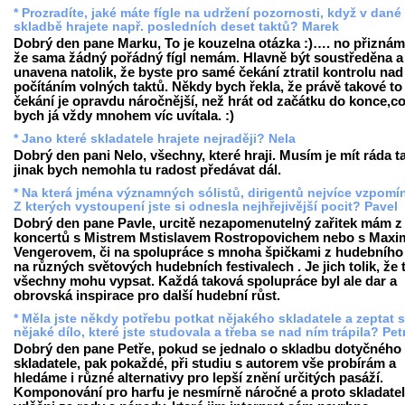
* Prozradíte, jaké máte fígle na udržení pozornosti, když v dané
skladbě hrajete např. posledních deset taktů? Marek
Dobrý den pane Marku, To je kouzelna otázka :)…. no přiznám
že sama žádný pořádný fígl nemám. Hlavně být soustředěna a
unavena natolik, že byste pro samé čekání ztratil kontrolu nad
počítáním volných taktů. Někdy bych řekla, že právě takové to
čekání je opravdu náročnější, než hrát od začátku do konce,c
bych já vždy mnohem víc uvítala. :)
* Jano které skladatele hrajete nejraději? Nela
Dobrý den pani Nelo, všechny, které hraji. Musím je mít ráda t
jinak bych nemohla tu radost předávat dál.
* Na která jména významných sólistů, dirigentů nejvíce vzpomí
Z kterých vystoupení jste si odnesla nejhřejivější pocit? Pavel
Dobrý den pane Pavle, urcitě nezapomenutelný zařitek mám z
koncertů s Mistrem Mstislavem Rostropovichem nebo s Max
Vengerovem, či na spolupráce s mnoha špičkami z hudebního
na různých světových hudebních festivalech . Je jich tolik, že 
všechny mohu vypsat. Každá taková spolupráce byl ale dar a
obrovská inspirace pro další hudební růst.
* Měla jste někdy potřebu potkat nějakého skladatele a zeptat 
nějaké dílo, které jste studovala a třeba se nad ním trápila? Pet
Dobrý den pane Petře, pokud se jednalo o skladbu dotyčného
skladatele, pak pokaždé, při studiu s autorem vše probírám a
hledáme i různé alternativy pro lepší znění určitých pasáží.
Komponování pro harfu je nesmírně náročné a proto skladatel