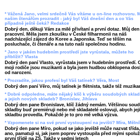
* Vážená Jano, velmi srdečně Vás vítáme u on-line rozhovoru. 
našim čtenářům prozradit - jaký byl Váš dnešní den a co Vás
případně ještě čeká? Redakce
Dobrý den, děkuji Vám za milé přivítaní a první dotaz. Můj den
pracovní. Měla jsem zkoušku v České filharmonii na náš
nadcházející zájezd do Koree a Japonska. Teď se těším na
posluchače, či čtenáře a na tuto naši společnou hodinu.
* Jano v jakém hudebním prostředí jste vyrůstala, můžete ho
přiblížit? Vlasta
Dobrý den paní Vlasto, vyrůstala jsem v hudebním prostředí.
moji rodiče jsou muzikanti a byla jsem hudbou obklopena dos
od narozeni.
* Prozradíte, jakou profesí byl Váš tatínek? Věra, Most
Dobrý den paní Věro, můj tatínek je flétnista, takže též muzika
* Dobré odpoledne, máte nějaký klíč k výběru soudobých sklad
a jejich nových skladeb? Bronislav, Jihlava
Dobrý den pane Bronislave, klíč žádný nemám. Většinou sou
skladby buď premiéruji nebo mě skladatelé oslovuji, abych jej
skladbu provedla. Pokaždé je to pro mě velká výzva.
* Vzpomenete si na své první vystoupení na jevišti? Míra, Mělní
Dobrý den pane Míro, pokud se jako jeviště může nazvat třída
ano, pamatuji si, jak jsem poprev vystoupila před mými spolu
první třídě na ZŠ. Takže v sedmi letech