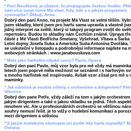
* Paní Boušková, je úžasné, že propagujete českou hudbu. Přib
nám více svoje turné Má vlast. Kdy, kde a s jakým programem
vystoupíte? Děkuji, Anna
Dobrý den paní Anno, na projekt Má Vlast se velmi těším. Vybr
jsem skladby, které jsem pro harfu sama upravila a vlastně js
jidný interpret na světě, který si takový program zvolit do své
repertoáru. Budou to skladby nám Čechům známé. Úprava tř
částé z Mé Vlasti Bedřicha Smetany, Vyšehrad, Vltava a Šarka
Letní dojmy Josefa Suka a Americka Suita Antonína Dvořáka. 
se uskuteční v listopadu a podrobnějsí informace najdete na 
webových stránkách : www.janabouskova.com
* Máte jako harfistka nějaké vzory? Pavla, Opava
Dobrý den paní Pavlo, můj vzor byla pro mě vždy má maminka
letech jsem poprvé měla možnost se seznámit i s harfovým s
a mnoho harfistek mě inspirovalo, Avšak vzor zůsal pro mě u
maminky.
* Jak náročná je souhra sólisty s orchestrem a dirigentem? Petr
Vršovice
Dobrý den pane Petře, vždy záleží na tom s jakým orchestrem 
jakým dirigentem a také o jakou skladbu se jedná. Těch aspekt
mnohem víc. Ale u profesionálních orchestrů se většinou nár
souhry nemusí řešit. je to vdžy o hudební komunikaci a poro
mezi dirigentem a sólistou
* S jakým hudebním nástrojem zní podle Vás harfa nejraději? Ma
Ostrava