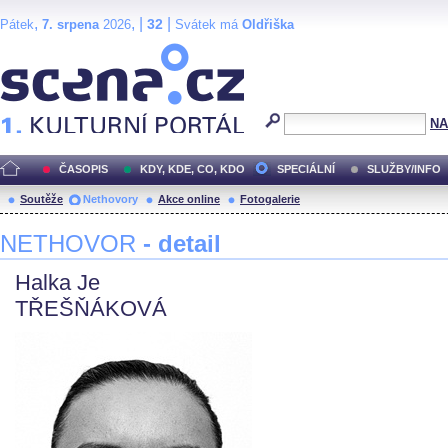
,
, |
|
32
Pátek
7. srpena
2026
Svátek má
Oldřiška
Scéna.cz
NA
ČASOPIS
KDY, KDE, CO, KDO
SPECIÁLNÍ
SLUŽBY/INFO
Soutěže
Nethovory
Akce online
Fotogalerie
NETHOVOR
- detail
Halka Je
TŘEŠŇÁKOVÁ