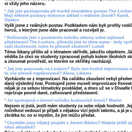
si vždy jeho názoru.
* Jak jste postupovala při tvorbě charakteru postav The Locke
Mají některé postavy dokonce základ v reálném životě? Kamil,
Opatov
Vyšli jsme z reálných postav. Podkladem nám byli profily rodi
herců, s kterými jsme dále pracovali a rozvíjeli je.
* Režírovala jste v posledním ročníku alterny velmi zajímavé
představení The Lockers. přinesla jste to téma sama - tedy vych
vaší zkušenosti, nebo to přinesli studenti? Lukáš
Téma šikany přišlo až s tématem skříněk, jakožto objektem. Já
věděla že chci se studenty zpracovat pohyb kolem školních sk
a zkoumat prostředí, ve kterém se skříňky nacházejí.
* Jak jste pracovala na Lockers? Bylo tam hodně improvizace n
to vše přesně naplánované? Alena, Liberec
Vycházelo se z improvizací. Na začátku zkoušení nebyl přede
daný výsledný tvar. Postupně jsme museli improvizace fixovat
nějak je za sebou tématicky poskládat, a dnes už se v Divadle
reprízuje pevně dané, zafixované představení.
* Jsi spokojená s úrovní ročníku budoucích herců? Martin
Nejsem si jistá, jestli mám studenty za sebe nějak hodnotit. Je
ročníkoví vedoucí je přijali s nějakou vizí jejich talentu, a já je
zkrátka to, co si myslím, že jim můžu předat.
* Chystáte zase nějaký projekt s Janem Bártou? Hrajete ještě s
něco aktuálně?