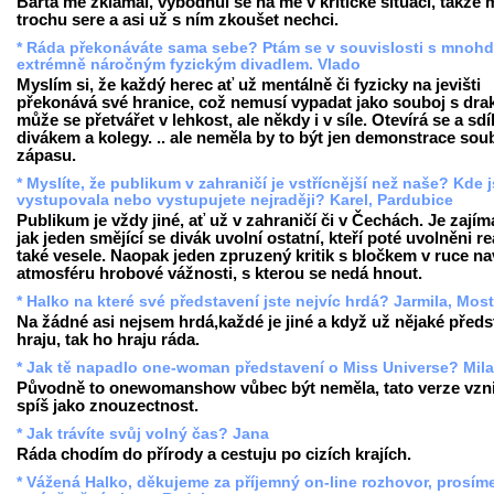
Bárta mě zklamal, vybodnul se na mě v kritické situaci, takže 
trochu sere a asi už s ním zkoušet nechci.
* Ráda překonáváte sama sebe? Ptám se v souvislosti s mnoh
extrémně náročným fyzickým divadlem. Vlado
Myslím si, že každý herec ať už mentálně či fyzicky na jevišti
překonává své hranice, což nemusí vypadat jako souboj s drak
může se přetvářet v lehkost, ale někdy i v síle. Otevírá se a sdíl
divákem a kolegy. .. ale neměla by to být jen demonstrace soub
zápasu.
* Myslíte, že publikum v zahraničí je vstřícnější než naše? Kde j
vystupovala nebo vystupujete nejraději? Karel, Pardubice
Publikum je vždy jiné, ať už v zahraničí či v Čechách. Je zajím
jak jeden smějící se divák uvolní ostatní, kteří poté uvolněni re
také vesele. Naopak jeden zpruzený kritik s bločkem v ruce n
atmosféru hrobové vážnosti, s kterou se nedá hnout.
* Halko na které své představení jste nejvíc hrdá? Jarmila, Most
Na žádné asi nejsem hrdá,každé je jiné a když už nějaké předs
hraju, tak ho hraju ráda.
* Jak tě napadlo one-woman představení o Miss Universe? Mil
Původně to onewomanshow vůbec být neměla, tato verze vzni
spíš jako znouzectnost.
* Jak trávíte svůj volný čas? Jana
Ráda chodím do přírody a cestuju po cizích krajích.
* Vážená Halko, děkujeme za příjemný on-line rozhovor, prosím