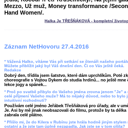
Mezzo, Už muž, Money transformance /Seco
Hand Women/.
Halka Je TŘEŠŇÁKOVÁ - kompletní životo
Záznam NetHovoru 27.4.2016
* Vážená Halko, vítáme Vás při setkání se čtenáři našeho portál
Můžete přiblížit jaký byl Váš dnešní den. Či co Vás ještě čeká.
Redakce
Dobrý den, třídila jsem šatstvo, které dám uprchlíkům. Poté z
choreografie s Vojtou Dykem do studia hrdinů... no ještě mne
lekce jogy a spánek...
* Proč po svatbě přibylo do Vašeho jména zrovna jenom "Je" a
celé příjmení Vašeho muže? Má to nějaký důvod, nebo to bylo 
intuitivní rozhodnutí?
Používám celé jméno Jeřábek Třešňáková pro úřady, ale v umě
Je. Asi by mě jinak neobsazovali do filmu, protože by ta délka
zabrala celé plátno.
* Přišlo mi, že do Kilera v Rubínu jste hrála hodně jiným stylem
ostatní a že jste tam úplně nezapadla. Jak jste se v tom cítila?