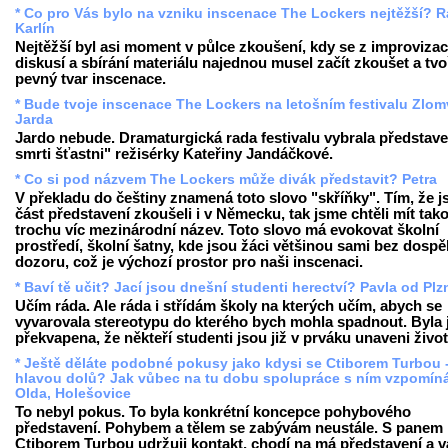
* Co pro Vás bylo na vzniku inscenace The Lockers nejtěžší? R
Karlín
Nejtěžší byl asi moment v půlce zkoušení, kdy se z improvizac
diskusí a sbírání materiálu najednou musel začít zkoušet a tvo
pevný tvar inscenace.
* Bude tvoje inscenace The Lockers na letošním festivalu Zlo
Jarda
Jardo nebude. Dramaturgická rada festivalu vybrala představe
smrti šťastni" režisérky Kateřiny Jandáčkové.
* Co si pod názvem The Lockers může divák představit? Petra
V překladu do češtiny znamená toto slovo "skříňky". Tím, že 
část představení zkoušeli i v Německu, tak jsme chtěli mít tak
trochu víc mezinárodní název. Toto slovo má evokovat školní
prostředí, školní šatny, kde jsou žáci většinou sami bez dosp
dozoru, což je výchozí prostor pro naši inscenaci.
* Baví tě učit? Jací jsou dnešní studenti herectví? Pavla od Plz
Učím ráda. Ale ráda i střídám školy na kterých učím, abych se
vyvarovala stereotypu do kterého bych mohla spadnout. Byla
překvapena, že někteří studenti jsou již v prváku unaveni živo
* Ještě děláte podobné pokusy jako kdysi se Ctiborem Turbou -
hlavou dolů? Jak vůbec na tu dobu spolupráce s ním vzpomín
Olda, Holešovice
To nebyl pokus. To byla konkrétní koncepce pohybového
představení. Pohybem a tělem se zabývám neustále. S panem
Ctiborem Turbou udržuji kontakt, chodí na má představení a 