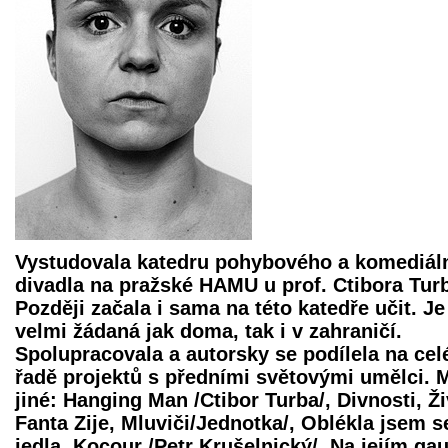
Vystudovala katedru pohybového a komediál
divadla na pražské HAMU u prof. Ctibora Tur
Později začala i sama na této katedře učit. Je
velmi žádaná jak doma, tak i v zahraničí.
Spolupracovala a autorsky se podílela na cel
řadě projektů s předními světovými umělci.
jiné: Hanging Man /Ctibor Turba/, Divnosti, Ži
Fanta Zije, Mluviči/Jednotka/, Oblékla jsem s
jedla, Kocour /Petr Krušelnický/, Na jejím gau