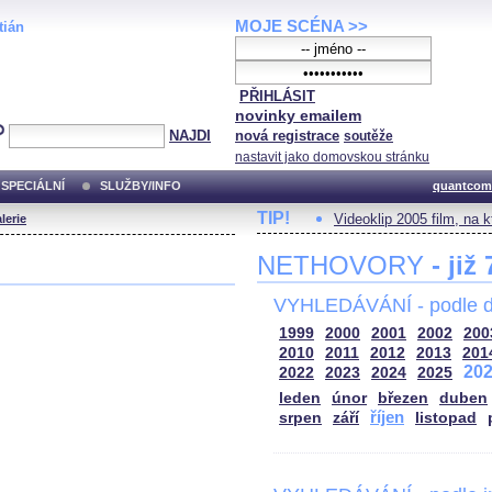
MOJE SCÉNA >>
tián
PŘIHLÁSIT
novinky emailem
NAJDI
nová registrace
soutěže
nastavit jako domovskou stránku
SPECIÁLNÍ
SLUŽBY/INFO
quantcom
TIP!
Videoklip 2005 film, na 
lerie
NETHOVORY
- již
VYHLEDÁVÁNÍ - podle d
1999
2000
2001
2002
200
2010
2011
2012
2013
201
20
2022
2023
2024
2025
leden
únor
březen
duben
říjen
srpen
září
listopad