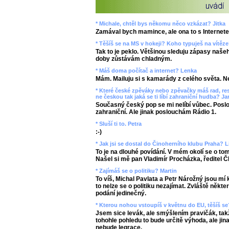
* Michale, chtěl bys někomu něco vzkázat? Jitka
Zamával bych mamince, ale ona to s Internet
* Těšíš se na MS v hokeji? Koho typuješ na vítě
Tak to je peklo. Většinou sleduju zápasy naše
doby zůstávám chladným.
* Máš doma počítač a internet? Lenka
Mám. Mailuju si s kamarády z celého světa. Ne
* Které české zpěváky nebo zpěvačky máš rad, re
ne českou tak jaká se ti líbí zahraniční hudba? Ja
Současný český pop se mi nelíbí vůbec. Poslo
zahraniční. Ale jinak poslouchám Rádio 1.
* Sluší ti to. Petra
:-)
* Jak jsi se dostal do Činoherního klubu Praha? L
To je na dlouhé povídání. V mém okolí se o tom 
Našel si mě pan Vladimír Procházka, ředitel Č
* Zajímáš se o politiku? Martin
To víš, Michal Pavlata a Petr Nárožný jsou mí 
to nelze se o politiku nezajímat. Zvláště někter
podání jedinečný.
* Kterou nohou vstoupíš v květnu do EU, těšíš se
Jsem sice levák, ale smýšlením pravičák, takž
tohohle pohledu to bude určitě výhoda, ale jin
nebude legrace.