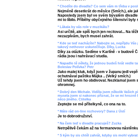
* Chodíte do divadla? Co sem vám m třeba v posle
Nejméně desetkrát do měsíce (Smích.), ale ja
Naposledy jsem byl ve svém bývalém divadle
mi to líbilo. Příběhy obyčejného šílenství byly 
* Lákala by vás role v muzikálu?
Asi určitě, ale spíš bych jen recitoval... Na t
nezazpívám, bych musel zahrát.
* Kde se teď nacházíte? Nabojte se, nepřijdu Vás
takový nethovor uskutečňuje. Díky, Lucka
Díky za otázku. Sedíme v Karlíně - v budově 
rádia jsou i nahrávací studia.
* Napadlo tě někdy, že jednou budeš hrát vedle t
Boleslav Polívka? Petr
Jako malej kluk, když jsem v županu jedl vepř
ochutnával paštiku Májka .. (Velký smích.)
Už tehdy jsem ho obdivoval. Nezklamal jsem s
ohromnej.
* Dobrý den Michale. Viděla jsem několik Vašich p
musela jsem si nakonec přiznat, že se mi hrozně 
něco jiného. Ctitelka
Zeptejte se mé přítelkyně, co ona na to.
* Máte rád on-line rozhovory? Dana z Ústí
Je to dobrodružství.
* Na čem teď v divadle pracuješ? Zuzka
Netrpělivě čekám až na fermanovou nástěnku
* S kým by sis chtěl zahrát, kdyby sis mohl vybra