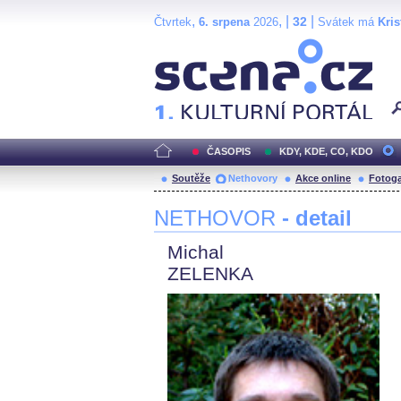
,
, |
|
32
Čtvrtek
6. srpena
2026
Svátek má
Kris
Scéna.cz
ČASOPIS
KDY, KDE, CO, KDO
Soutěže
Nethovory
Akce online
Fotoga
NETHOVOR
- detail
Michal
ZELENKA