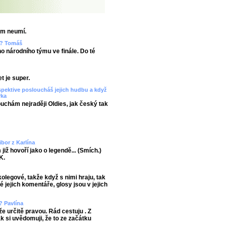
em neumí.
ze? Tomáš
ho národního týmu ve finále. Do té
t je super.
spektive posloucháš jejich hudbu a když
rka
uchám nejraději Oldies, jak český tak
ibor z Karlína
již hovoří jako o legendě... (Smích.)
K.
kolegové, takže když s nimi hraju, tak
é jejich komentáře, glosy jsou v jejich
? Pavlína
e určitě pravou. Rád cestuju . Z
ak si uvědomuji, že to ze začátku