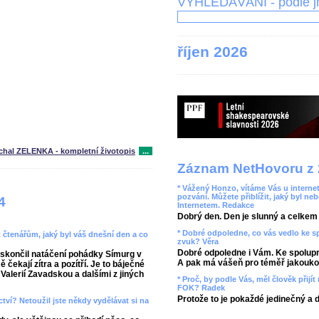
VYHLEDÁVÁNÍ - podle 
říjen 2026
chal ZELENKA - kompletní životopis
...
Záznam NetHovoru z 
* Vážený Honzo, vítáme Vás u internet
pozvání. Můžete přiblížit, jaký byl ne
4
Internetem. Redakce
Dobrý den. Den je slunný a celkem r
* Dobré odpoledne, co vás vedlo ke 
t čtenářům, jaký byl váš dnešní den a co
zvuk? Věra
Dobré odpoledne i Vám. Ke spolupr
skončil natáčení pohádky Símurg v
A pak má vášeň pro téměř jakoukol
ekají zítra a pozítří. Je to báječné
alerií Zavadskou a dalšími z jiných
* Proč, by podle Vás, měl člověk přij
FOK? Radek
Protože to je pokaždé jedinečný a 
ctví? Netoužil jste někdy vydělávat si na