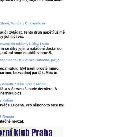
uji občas slyšet, abych nehodil flintu
 Zdraví, Monča z Č. Krumlova
učil zvládat. Tento druh napětí už mě
y jich být víc.
ostane do reklamy? Díky, Lucie
em se díky jejímu natáčení dostal do
, což mi snad neublíží v branži.
odpoledne Dr. Zvonka Burkeho, jak je
 nepamatuju. Byl jsem prostě mimo.
partner, bezvadnej parťák. Moc to
v divadle? Díky Jitka z Michle
12. a v červnu 3. bude derniéra. A
herniklub.cz.
 z Kolína
ravěče Eugena. Pro někoho to sice byl
ze? Roman
kutečně nevzal.