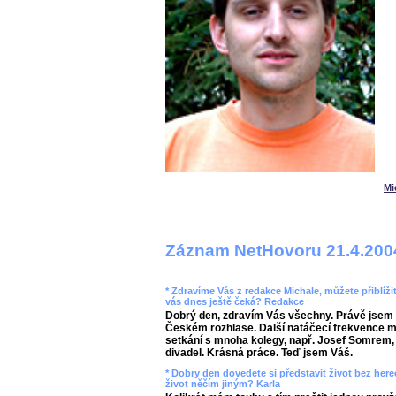
Mi
Záznam NetHovoru 21.4.200
* Zdravíme Vás z redakce Michale, můžete přiblíži
vás dnes ještě čeká? Redakce
Dobrý den, zdravím Vás všechny. Právě jsem 
Českém rozhlase. Další natáčecí frekvence mě č
setkání s mnoha kolegy, např. Josef Somrem, V
divadel. Krásná práce. Teď jsem Váš.
* Dobry den dovedete si představit život bez here
život něčím jiným? Karla