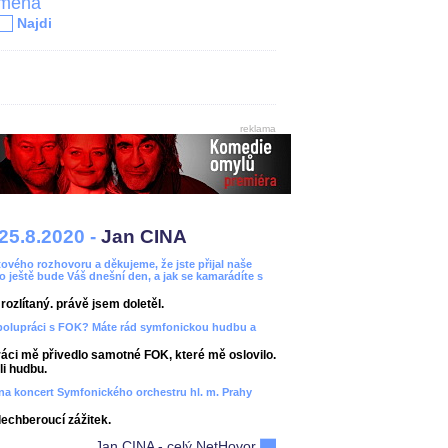
jména
Najdi
reklama
25.8.2020 -
Jan CINA
ového rozhovoru a děkujeme, že jste přijal naše
bo ještě bude Váš dnešní den, a jak se kamarádíte s
ozlítaný. právě jsem doletěl.
spolupráci s FOK? Máte rád symfonickou hudbu a
áci mě přivedlo samotné FOK, které mě oslovilo.
i hudbu.
ít na koncert Symfonického orchestru hl. m. Prahy
dechberoucí zážitek.
Jan CINA - celý NetHovor