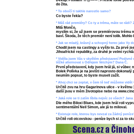
Děkuji. Posílám Ti @-->-- . Přesně tohle potřeb
do žita.
* To obočí ti takhle narostlo samo?
Co byste řekla?
* Máš rád premiéry? Co ty a tréma, máte se rádi?
Milá Mončo,
myslím si, že už jsem se premiérovou trému na
baví. Škoda, že těch premiér není tolik. Mohlo b
* Jak se mladý, krásný a schopný herec jako Vy d
Chodil jsem na castingy a vyšlo to. Za prvé js
Jihoafrické republiky, za druhé je velmi rychlá
* Viděla jsem Vás v skvělém představení Podivné 
těžké alternovat s Odřejem Vetchým? Dana Č.
První představení, kdy jsem hrál já, si vůbec
Bolek Polívka je na jevišti naprosto dokonalý 
neumím popsat, to byste museli zažít.
* Ahoj chci se zeptat, v čem tě teď můžeme vidět 
Určitě zvu na hru Gagarinova ulice - v květnu 
další jsou v mém životopise nebo na www.cino
* Jaká role se ti zatím líbila nejvíc ze všech? Jana
Dle mého Biloxi Blues, kde jsem hrál roli vyp
sentimentální Neil Simon, ale já to miloval.
* Existuje role, kterou bys nevzal za žádný pení
Určitě roli otcovskou - peníze bych si za to s