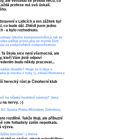
y, ale většinou se přihodí něco, co
Každá profese má svá úskalí.
ého.
tavení v Lidicích a ten zážitek byl
l, co bude dál. Zhlédl jsem jedno
 - a bylo rozhodnuto.
potkala nikoho kompetentního,a tak se
lka udělat proto,aby se mohla živit
děkuju za zodpovědně zodpovězenou
 Ta škola sice není všemocná, ale
, kteří Vám jistě odpoví
vedením budu někdy pracovat...
ském divadle? Hraje se ti lépe v
ha je trochu z ruky :), zdraví Romana z
lší herecký růst je Činoherní klub
aješ na nějaký hudební nástroj? Jana
 na nervy. ;-)
 AC Sparta Praha Michalem Zelenkou,
o rozdílné. Takže lituji, ale příbuzní
 role fotbalisty zatím nepotkala.
á výzva.
enějším hercům! :) Alena