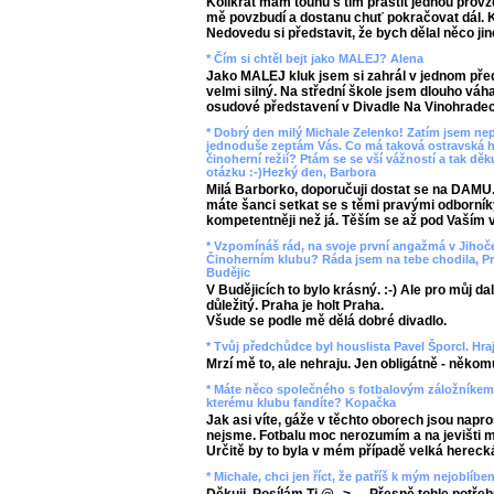
Kolikrát mám touhu s tím praštit jednou provžd
mě povzbudí a dostanu chuť pokračovat dál. 
Nedovedu si představit, že bych dělal něco jin
* Čím si chtěl bejt jako MALEJ? Alena
Jako MALEJ kluk jsem si zahrál v jednom předs
velmi silný. Na střední škole jsem dlouho váha
osudové představení v Divadle Na Vinohradech
* Dobrý den milý Michale Zelenko! Zatím jsem ne
jednoduše zeptám Vás. Co má taková ostravská ho
činoherní režií? Ptám se se vší vážností a tak 
otázku :-)Hezký den, Barbora
Milá Barborko, doporučuji dostat se na DAMU.
máte šanci setkat se s těmi pravými odborníky
kompetentněji než já. Těším se až pod Vaším 
* Vzpomínáš rád, na svoje první angažmá v Jihoče
Činoherním klubu? Ráda jsem na tebe chodila, Pra
Budějic
V Budějicích to bylo krásný. :-) Ale pro můj da
důležitý. Praha je holt Praha.
Všude se podle mě dělá dobré divadlo.
* Tvůj předchůdce byl houslista Pavel Šporcl. Hr
Mrzí mě to, ale nehraju. Jen obligátně - někomu
* Máte něco společného s fotbalovým záložníkem
kterému klubu fandíte? Kopačka
Jak asi víte, gáže v těchto oborech jsou naprost
nejsme. Fotbalu moc nerozumím a na jevišti mě
Určitě by to byla v mém případě velká hereck
* Michale, chci jen říct, že patříš k mým nejoblíb