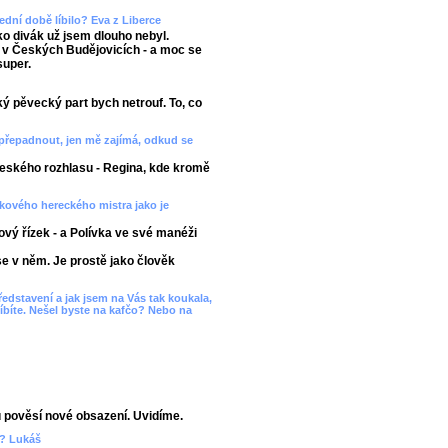
dní době líbilo? Eva z Liberce
ko divák už jsem dlouho nebyl.
 v Českých Budějovicích - a moc se
super.
ěžký pěvecký part bych netrouf. To, co
 přepadnout, jen mě zajímá, odkud se
Českého rozhlasu - Regina, kde kromě
akového hereckého mistra jako je
ový řízek - a Polívka ve své manéži
e v něm. Je prostě jako člověk
ředstavení a jak jsem na Vás tak koukala,
líbíte. Nešel byste na kafčo? Nebo na
 pověsí nové obsazení. Uvidíme.
t? Lukáš