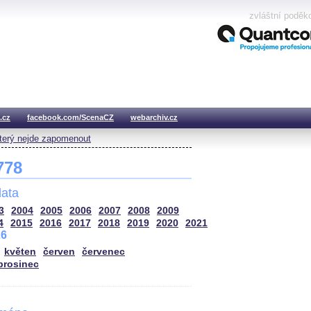
zvláštní poděk
.cz
facebook.com/ScenaCZ
webarchiv.cz
který nejde zapomenout
 778
ata
3
2004
2005
2006
2007
2008
2009
4
2015
2016
2017
2018
2019
2020
2021
26
květen
červen
červenec
prosinec