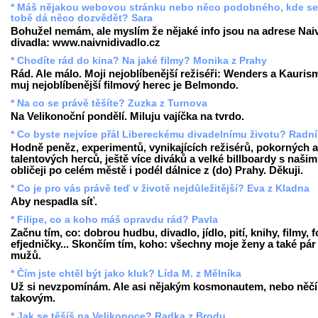
* Máš nějakou webovou stránku nebo něco podobného, kde se
tobě dá něco dozvědět? Sara
Bohužel nemám, ale myslím že nějaké info jsou na adrese Nai
divadla: www.naivnidivadlo.cz
* Chodíte rád do kina? Na jaké filmy? Monika z Prahy
Rád. Ale málo. Moji nejoblíbenější režiséři: Wenders a Kauris
muj nejoblíbenější filmový herec je Belmondo.
* Na co se právě těšíte? Zuzka z Turnova
Na Velikonoční pondělí. Miluju vajíčka na tvrdo.
* Co byste nejvíce přál Libereckému divadelnímu životu? Radní
Hodně peněz, experimentů, vynikajících režisérů, pokorných a
talentových herců, ještě více diváků a velké billboardy s našim
obličeji po celém městě i podél dálnice z (do) Prahy. Děkuji.
* Co je pro vás právě teď v životě nejdůležitější? Eva z Kladna
Aby nespadla síť.
* Filipe, co a koho máš opravdu rád? Pavla
Začnu tím, co: dobrou hudbu, divadlo, jídlo, pití, knihy, filmy, f
efjedničky... Skončím tím, koho: všechny moje ženy a také pár
mužů.
* Čím jste chtěl být jako kluk? Lída M. z Mělníka
Už si nevzpomínám. Ale asi nějakým kosmonautem, nebo něč
takovým.
* Jak se těšíš na Velikonoce? Radka z Brodu