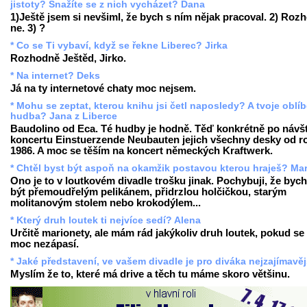
jistoty? Snažíte se z nich vycházet? Dana
1)Ještě jsem si nevšiml, že bych s ním nějak pracoval. 2) Roz
ne. 3) ?
* Co se Ti vybaví, když se řekne Liberec? Jirka
Rozhodně Ještěd, Jirko.
* Na internet? Deks
Já na ty internetové chaty moc nejsem.
* Mohu se zeptat, kterou knihu jsi četl naposledy? A tvoje oblí
hudba? Jana z Liberce
Baudolino od Eca. Té hudby je hodně. Těď konkrétně po návš
koncertu Einstuerzende Neubauten jejich všechny desky od r
1986. A moc se těším na koncert německých Kraftwerk.
* Chtěl byst být aspoň na okamžik postavou kterou hraješ? Mar
Ono je to v loutkovém divadle trošku jinak. Pochybuji, že bych
být přemoudřelým pelikánem, přidrzlou holčičkou, starým
molitanovým stolem nebo krokodýlem...
* Který druh loutek ti nejvíce sedí? Alena
Určitě marionety, ale mám rád jakýkoliv druh loutek, pokud s
moc nezápasí.
* Jaké představení, ve vašem divadle je pro diváka nejzajímavěj
Myslím že to, které má drive a těch tu máme skoro většinu.