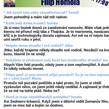
* Jak byste sám sebe charakterizoval? Tomáš
Jsem pohodlný a mám rád mít radost.
* Kolik máš doma loutek? Ivanka
Já si moc loutek domů ze zaměstnání nenosím. Mám však jed
kterou mi přivezl můj táta z Thajska. Je to marioneta, navázan
kříž a je technologicky docela zajímavá. Asi mě na ní nejvíc bav
umí sevřít ruku v pěst.
* Hrajete doma divadlo i své rodině? Jitka
Jitko, každý hrajeme někdy divadlo své rodině. Nezáleží na kva
kusu, hlavně že se smějí.
* Dokážete si představit svůj život bez loutkového divadla? Iva
Abych Vám řekl pravdu, nikdy jsem o tom nepřemýšlel. A dou
že nikdy nebudu muset.
* Filipe proč si sem vlastně přijal pozvání? Co je na tom zajíma
se s námi bavit? Marta
Protože mě pozvání potěšilo a také proto, že jsem si chtěl
vyzkoušet něco, co jsem ještě nikdy nedělal. A zajímavé je třeb
že se mě na tohle ptáš. Nebo ne?
* Která je tvoje nejoblíbenější pohádka? Ivanka
Asi Sedmero krkavců. Když jsem v dětství viděl Zemanův film,
jsem se moc bál a bojím se dodnes.