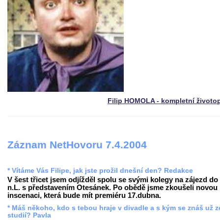
Filip HOMOLA - kompletní životo
Záznam NetHovoru 7.4.2004
* Vítáme Vás Filipe, jak jste prožil dnešní den? Redakce
V šest třicet jsem odjížděl spolu se svými kolegy na zájezd do
n.L. s představením Otesánek. Po obědě jsme zkoušeli novou
inscenaci, která bude mít premiéru 17.dubna.
* Máš někoho, kdo s tebou hraje v divadle a s kým se znáš už z
studií? Pavla