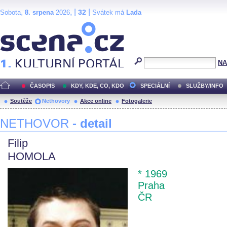
,
, |
|
32
Sobota
8. srpena
2026
Svátek má
Lada
Scéna.cz
NA
ČASOPIS
KDY, KDE, CO, KDO
SPECIÁLNÍ
SLUŽBY/INFO
Soutěže
Nethovory
Akce online
Fotogalerie
NETHOVOR
- detail
Filip
HOMOLA
* 1969
Praha
ČR