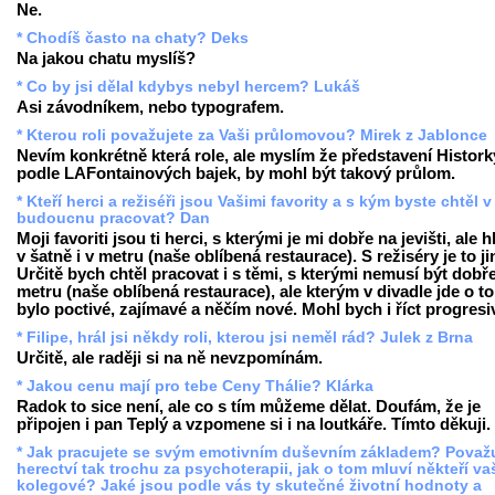
Ne.
* Chodíš často na chaty? Deks
Na jakou chatu myslíš?
* Co by jsi dělal kdybys nebyl hercem? Lukáš
Asi závodníkem, nebo typografem.
* Kterou roli považujete za Vaši průlomovou? Mirek z Jablonce
Nevím konkrétně která role, ale myslím že představení Histork
podle LAFontainových bajek, by mohl být takový průlom.
* Kteří herci a režiséři jsou Vašimi favority a s kým byste chtěl v
budoucnu pracovat? Dan
Moji favoriti jsou ti herci, s kterými je mi dobře na jevišti, ale 
v šatně i v metru (naše oblíbená restaurace). S režiséry je to ji
Určitě bych chtěl pracovat i s těmi, s kterými nemusí být dobř
metru (naše oblíbená restaurace), ale kterým v divadle jde o to
bylo poctivé, zajímavé a něčím nové. Mohl bych i říct progresi
* Filipe, hrál jsi někdy roli, kterou jsi neměl rád? Julek z Brna
Určitě, ale raději si na ně nevzpomínám.
* Jakou cenu mají pro tebe Ceny Thálie? Klárka
Radok to sice není, ale co s tím můžeme dělat. Doufám, že je
připojen i pan Teplý a vzpomene si i na loutkáře. Tímto děkuji.
* Jak pracujete se svým emotivním duševním základem? Považ
herectví tak trochu za psychoterapii, jak o tom mluví někteří va
kolegové? Jaké jsou podle vás ty skutečné životní hodnoty a