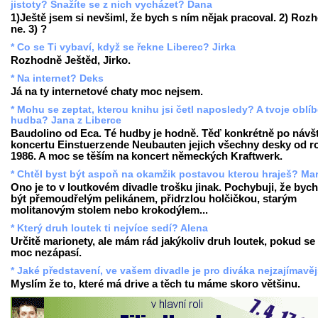
jistoty? Snažíte se z nich vycházet? Dana
1)Ještě jsem si nevšiml, že bych s ním nějak pracoval. 2) Roz
ne. 3) ?
* Co se Ti vybaví, když se řekne Liberec? Jirka
Rozhodně Ještěd, Jirko.
* Na internet? Deks
Já na ty internetové chaty moc nejsem.
* Mohu se zeptat, kterou knihu jsi četl naposledy? A tvoje oblí
hudba? Jana z Liberce
Baudolino od Eca. Té hudby je hodně. Těď konkrétně po návš
koncertu Einstuerzende Neubauten jejich všechny desky od r
1986. A moc se těším na koncert německých Kraftwerk.
* Chtěl byst být aspoň na okamžik postavou kterou hraješ? Mar
Ono je to v loutkovém divadle trošku jinak. Pochybuji, že bych
být přemoudřelým pelikánem, přidrzlou holčičkou, starým
molitanovým stolem nebo krokodýlem...
* Který druh loutek ti nejvíce sedí? Alena
Určitě marionety, ale mám rád jakýkoliv druh loutek, pokud s
moc nezápasí.
* Jaké představení, ve vašem divadle je pro diváka nejzajímavěj
Myslím že to, které má drive a těch tu máme skoro většinu.