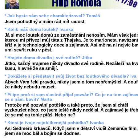
* Jak byste sám sebe charakterizoval? Tomáš
Jsem pohodlný a mám rád mít radost.
* Kolik máš doma loutek? Ivanka
Já si moc loutek domů ze zaměstnání nenosím. Mám však jed
kterou mi přivezl můj táta z Thajska. Je to marioneta, navázan
kříž a je technologicky docela zajímavá. Asi mě na ní nejvíc bav
umí sevřít ruku v pěst.
* Hrajete doma divadlo i své rodině? Jitka
Jitko, každý hrajeme někdy divadlo své rodině. Nezáleží na kva
kusu, hlavně že se smějí.
* Dokážete si představit svůj život bez loutkového divadla? Iva
Abych Vám řekl pravdu, nikdy jsem o tom nepřemýšlel. A dou
že nikdy nebudu muset.
* Filipe proč si sem vlastně přijal pozvání? Co je na tom zajíma
se s námi bavit? Marta
Protože mě pozvání potěšilo a také proto, že jsem si chtěl
vyzkoušet něco, co jsem ještě nikdy nedělal. A zajímavé je třeb
že se mě na tohle ptáš. Nebo ne?
* Která je tvoje nejoblíbenější pohádka? Ivanka
Asi Sedmero krkavců. Když jsem v dětství viděl Zemanův film,
jsem se moc bál a bojím se dodnes.