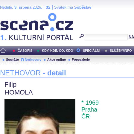
,
, |
|
32
Neděle
9. srpena
2026
Svátek má
Soběslav
Scéna.cz
NA
ČASOPIS
KDY, KDE, CO, KDO
SPECIÁLNÍ
SLUŽBY/INFO
Soutěže
Nethovory
Akce online
Fotogalerie
NETHOVOR
- detail
Filip
HOMOLA
* 1969
Praha
ČR