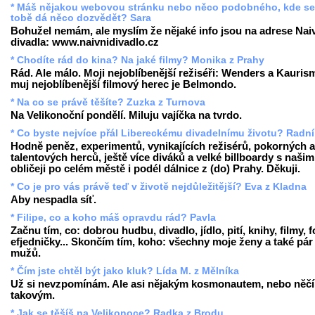
* Máš nějakou webovou stránku nebo něco podobného, kde se
tobě dá něco dozvědět? Sara
Bohužel nemám, ale myslím že nějaké info jsou na adrese Nai
divadla: www.naivnidivadlo.cz
* Chodíte rád do kina? Na jaké filmy? Monika z Prahy
Rád. Ale málo. Moji nejoblíbenější režiséři: Wenders a Kauris
muj nejoblíbenější filmový herec je Belmondo.
* Na co se právě těšíte? Zuzka z Turnova
Na Velikonoční pondělí. Miluju vajíčka na tvrdo.
* Co byste nejvíce přál Libereckému divadelnímu životu? Radní
Hodně peněz, experimentů, vynikajících režisérů, pokorných a
talentových herců, ještě více diváků a velké billboardy s našim
obličeji po celém městě i podél dálnice z (do) Prahy. Děkuji.
* Co je pro vás právě teď v životě nejdůležitější? Eva z Kladna
Aby nespadla síť.
* Filipe, co a koho máš opravdu rád? Pavla
Začnu tím, co: dobrou hudbu, divadlo, jídlo, pití, knihy, filmy, f
efjedničky... Skončím tím, koho: všechny moje ženy a také pár
mužů.
* Čím jste chtěl být jako kluk? Lída M. z Mělníka
Už si nevzpomínám. Ale asi nějakým kosmonautem, nebo něč
takovým.
* Jak se těšíš na Velikonoce? Radka z Brodu