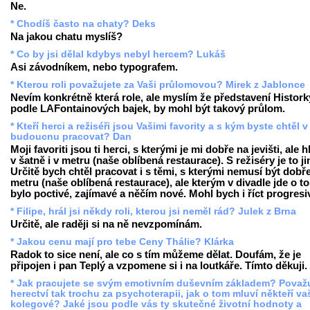
Ne.
* Chodíš často na chaty? Deks
Na jakou chatu myslíš?
* Co by jsi dělal kdybys nebyl hercem? Lukáš
Asi závodníkem, nebo typografem.
* Kterou roli považujete za Vaši průlomovou? Mirek z Jablonce
Nevím konkrétně která role, ale myslím že představení Histork
podle LAFontainových bajek, by mohl být takový průlom.
* Kteří herci a režiséři jsou Vašimi favority a s kým byste chtěl v
budoucnu pracovat? Dan
Moji favoriti jsou ti herci, s kterými je mi dobře na jevišti, ale 
v šatně i v metru (naše oblíbená restaurace). S režiséry je to ji
Určitě bych chtěl pracovat i s těmi, s kterými nemusí být dobř
metru (naše oblíbená restaurace), ale kterým v divadle jde o to
bylo poctivé, zajímavé a něčím nové. Mohl bych i říct progresi
* Filipe, hrál jsi někdy roli, kterou jsi neměl rád? Julek z Brna
Určitě, ale raději si na ně nevzpomínám.
* Jakou cenu mají pro tebe Ceny Thálie? Klárka
Radok to sice není, ale co s tím můžeme dělat. Doufám, že je
připojen i pan Teplý a vzpomene si i na loutkáře. Tímto děkuji.
* Jak pracujete se svým emotivním duševním základem? Považ
herectví tak trochu za psychoterapii, jak o tom mluví někteří va
kolegové? Jaké jsou podle vás ty skutečné životní hodnoty a