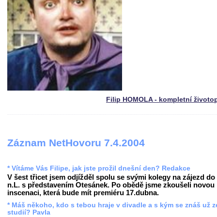
Filip HOMOLA - kompletní životo
Záznam NetHovoru 7.4.2004
* Vítáme Vás Filipe, jak jste prožil dnešní den? Redakce
V šest třicet jsem odjížděl spolu se svými kolegy na zájezd do
n.L. s představením Otesánek. Po obědě jsme zkoušeli novou
inscenaci, která bude mít premiéru 17.dubna.
* Máš někoho, kdo s tebou hraje v divadle a s kým se znáš už z
studií? Pavla