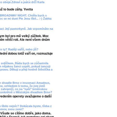
 oboje.Zdraví a palce drží Karla
ž to bude záhy. Yvetta
VA BROADWAY NIGHT. Chtěla bych s
 se mi duet Pie Jesu líbil... :-) Žabka
naci Její pastorkyně. Jak vzpomínáte na
m byl pro mě velký zážitek. Moc
 ním větší roli. Ale není všem dnům
 ty? Raději vaříš, nebo jíš?
ední dobou totiž vaří on, rozmazluje
m srdíčkem. Ráda bych se zúčastnila
m nějakou šanci uspět, pokud tancuji
avu. Děkuji a přeji hodně štěstíčka a
m divadle Brno v inscenaci Amadeus,
e, vzhledem k tomu, že jste jistě
 zahraničí, co na "naši" brněnskou
- konkrétně s Městským divadlem Brno?
 vedením operety uvažujeme o další
 líbilo nejvíc? Dokázala byste, třeba z
domov, svou zemi?
. Všude se cítíme dobře, jako doma.
álii a Francii, tak nemrknu ani okem.