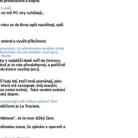
í představení a kojení.
? Lukáš
 se mě PC viry vyhýbají...
roku se do Brna opět nastěhuji, spíš
lenil a využil příležitosti.
pracujete, co připravujete nového a kde
emyslím tím jen divadlo i jiné akce,
. Marek
y v nejbližší době míří do Ostravy,
elikož je to role přenádherná, a patřičně
do konce sezóny jen jí.
 řada lidí, kteří mně pomáhají, jako
, která mě zastupuje, můj manžel,
 velmi trefné) . Také osobní setkání
oký dojem.
 znamenají svět velkou radost? Petr
láčkem je La Traviata.
lbnout". Je to moc těžký žánr,
 náhodou stane, že zpívám v operetě a