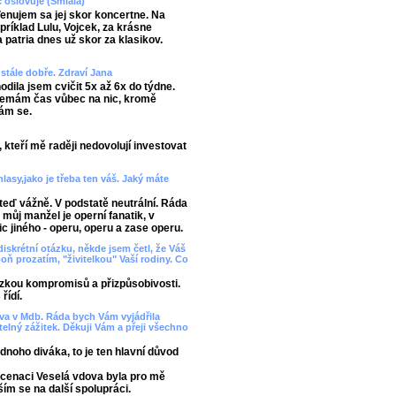
c oslovuje (Smiala)
enujem sa jej skor koncertne. Na
apríklad
Lulu
,
Vojcek
, za krásne
a patria dnes už skor za klasikov.
 stále dobře. Zdraví Jana
chodila jsem cvičit 5x až 6x do týdne.
nemám čas vůbec na nic, kromě
vám se.
kteří mě raději nedovolují investovat
lasy,jako je třeba ten váš. Jaký máte
 teď vážně. V podstatě neutrální. Ráda
ž můj manžel je operní fanatik, v
 jiného - operu, operu a zase operu.
skrétní otázku, někde jsem četl, že Váš
oň prozatím, "živitelkou" Vaší rodiny. Co
tázkou kompromisů a přizpůsobivosti.
řídí.
ova v Mdb. Ráda bych Vám vyjádřila
lný zážitek. Děkuji Vám a přeji všechno
noho diváka, to je ten hlavní důvod
cenaci Veselá vdova byla pro mě
ším se na další spolupráci.