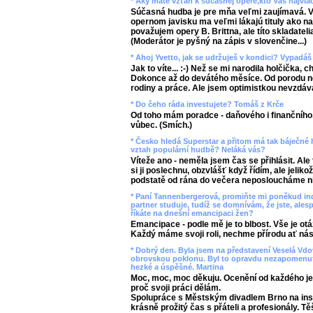
* Aký máte vzťah k súčasnej opere,kto Vás najvia
Súčasná hudba je pre mňa veľmi zaujímavá. V
opernom javisku ma veľmi lákajú tituly ako n
považujem opery B. Brittna, ale títo skladateli
(Moderátor je pyšný na zápis v slovenčine...)
* Ahoj Yvetto, jak se udržuješ v kondici? Vypadáš
Jak to víte... :-) Než se mi narodila holčička, 
Dokonce až do devátého měsíce. Od porodu 
rodiny a práce. Ale jsem optimistkou nevzdá
* Do čeho ráda investujete? Tomáš z Krče
Od toho mám poradce - daňového i finančního, 
vůbec. (Smích.)
* Česko hledá Superstar a přitom má tak báječné h
vztah populární hudbě? Neláká vás?
Víteže ano - neměla jsem čas se přihlásit. Ale
si ji poslechnu, obzvlášť když řídím, ale jeliko
podstatě od rána do večera neposloucháme nic
* Paní Tannenbergerová, promiňte mi poněkud indi
partner studuje, tudíž se domnívám, že jste, alesp
říkáte na dnešní emancipaci žen?
Emancipace - podle mě je to blbost. Vše je o
Každý máme svoji roli, nechme přírodu ať nás 
* Dobrý den. Byla jsem na představení Veselá Vd
obrovskou poklonu. Byl to opravdu nezapomenute
hezké a úspěšné. Martina
Moc, moc, moc děkuju. Ocenění od každého jed
proč svoji práci dělám.
Spolupráce s Městským divadlem Brno na ins
krásně prožitý čas s přáteli a profesionály. Tě