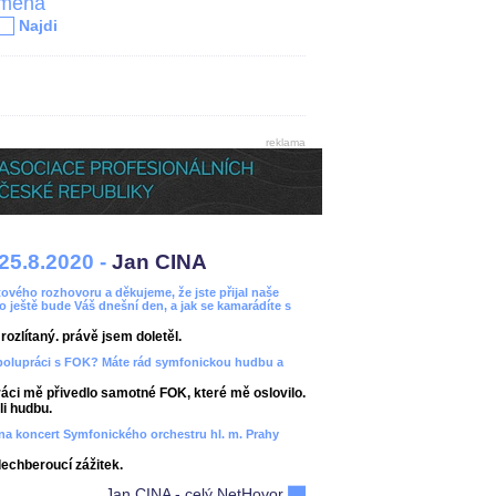
jména
Najdi
reklama
25.8.2020 -
Jan CINA
ového rozhovoru a děkujeme, že jste přijal naše
bo ještě bude Váš dnešní den, a jak se kamarádíte s
ozlítaný. právě jsem doletěl.
spolupráci s FOK? Máte rád symfonickou hudbu a
áci mě přivedlo samotné FOK, které mě oslovilo.
i hudbu.
ít na koncert Symfonického orchestru hl. m. Prahy
dechberoucí zážitek.
Jan CINA - celý NetHovor