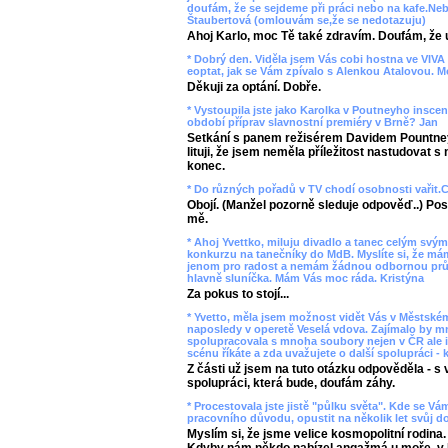
doufám, že se sejdeme při práci nebo na kafe.Nebo
Štaubertová (omlouvám se,že se nedotazuju)
Ahoj Karlo, moc Tě také zdravím. Doufám, že u
* Dobrý den. Viděla jsem Vás cobi hostna ve VI
eoptat, jak se Vám zpívalo s Alenkou Atalovou. Moc
Děkuji za optání. Dobře.
* Vystoupila jste jako Karolka v Poutneyho insce
období příprav slavnostní premiéry v Brně? Jan
Setkání s panem režisérem Davidem Pountney
lituji, že jsem neměla příležitost nastudovat s
konec.
* Do různých pořadů v TV chodí osobnosti vařit.Co
Obojí. (Manžel pozorně sleduje odpověď..) Posl
mě.
* Ahoj Yvettko, miluju divadlo a tanec celým svý
konkurzu na tanečníky do MdB. Myslíte si, že má
jenom pro radost a nemám žádnou odbornou průpr
hlavně sluníčka. Mám Vás moc ráda. Kristýna
Za pokus to stojí...
* Yvetto, měla jsem možnost vidět Vás v Městské
naposledy v operetě Veselá vdova. Zajímalo by mn
spolupracovala s mnoha soubory nejen v ČR ale i
scénu říkáte a zda uvažujete o další spolupráci 
Z části už jsem na tuto otázku odpověděla - s
spolupráci, která bude, doufám záhy.
* Procestovala jste jistě "půlku světa". Kde se Vám
pracovního důvodu, opustit na několik let svůj 
Myslím si, že jsme velice kosmopolitní rodina
Kdyby nám někdo nabízel angažmá u moře, v It