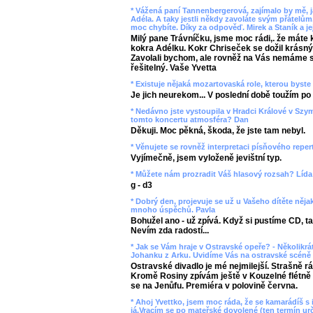
* Vážená paní Tannenbergerová, zajímalo by mě, j
Adéla. A taky jestli někdy zavoláte svým přátelům,
moc chybíte. Díky za odpověď. Mirek a Staník a j
Milý pane Trávníčku, jsme moc rádi,. že máte
kokra Adélku. Kokr Chriseček se dožil krásnýc
Zavolali bychom, ale rovněž na Vás nemáme spo
řešitelný. Vaše Yvetta
* Existuje nějaká mozartovaská role, kterou byste 
Je jich neurekom... V poslední době toužím po
* Nedávno jste vystoupila v Hradci Králové v Szy
tomto koncertu atmosféra? Dan
Děkuji. Moc pěkná, škoda, že jste tam nebyl.
* Věnujete se rovněž interpretaci písňového repe
Vyjímečně, jsem vyloženě jevištní typ.
* Můžete nám prozradit Váš hlasový rozsah? Lída
g - d3
* Dobrý den, projevuje se už u Vašeho dítěte něj
mnoho úspěchů. Pavla
Bohužel ano - už zpívá. Když si pustíme CD, ta
Nevím zda radostí...
* Jak se Vám hraje v Ostravské opeře? - Několikrát
Johanku z Arku. Uvidíme Vás na ostravské scéně 
Ostravské divadlo je mé nejmilejší. Strašně 
Kromě Rosiny zpívám ještě v Kouzelné flétně
se na Jenůfu. Premiéra v polovině června.
* Ahoj Yvettko, jsem moc ráda, že se kamarádíš s 
já.Vracím se po mateřské dovolené (ten termín urč