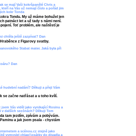
ak se mají Vaši kokršpanělé Chris a
 kteří na Vás už nemají číslo a pořád jim
ejich kokr Tonda
 kokra Tondu. My už máme bohužel jen
h patnáct let a už tady s námi není.
jení. Toť problém, ale naštěstí je
si chtěla ještě zazpívat? Dan
 Hraběnce z Figarovy svatby.
manovského Stabat mater. Jaká byla při
rtoáru? Dan
aké hudební nadání? Děkuji a přeji Vám
k se začne natřásat a u toho kvílí.
 jsem Vás viděl jako vynikající Rosinu a
i v dalších sezónách? Děkuji Tom
ráda tam jezdím, zpívám a pobývám.
 Paminu a jak jsem psala - chystám
internetem a scénou.cz stejně jako
itě vymyslel chlap!)zpátky do divadla a