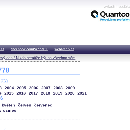
zvláštní poděk
.cz
facebook.com/ScenaCZ
webarchiv.cz
vý den / Nikdo nemůže být na všechno sám
 778
ata
3
2004
2005
2006
2007
2008
2009
4
2015
2016
2017
2018
2019
2020
2021
26
květen
červen
červenec
prosinec