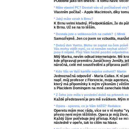
POdobně jako ten dnešní - k tomu navíc večern
* Máte vlastní PC? Dostali vás už počítačové viry
Vlastním počítač - Apple Macintosh, díky tomu
* Jaký máte vztah k Brnu?
K Brnu velmi kladný. Předpokládám, že do půl 
k Brnu. Už se na to těším.
* Dostala jste o velikonocích na zadek? :) Mirek
Samozřejmě. Jen co jsem se vzbudila, manžel ne
* Dobrý den Yvetto. Mohu se zeptat na čem právě 
Vás mohu vidět nyní, co si nemám nechat utéct? N
jsou-li nějaké. Přeji Vám hezké pozdní odpoledne
Milý Marku, nevím odkud internetujete. Mé krok
kde připravuji premiéru Janáčkovy
Jenůfy
, j
náročná, celé mé soustředění a příprava patří 
* Kdo Vás ve Vaší kariéře nejvíce ovlivnil? Martin
Jednoznačná odpověď - Maria Callas. K ní patří
např. můj profesor z Florencie, moje agentura
který má připomínky k mým výkonům ( většinou
s Placidem Domingem na mně zanechalo hlub
* Z čeho jste měla v poslední době na prknech co
Každé představení je pro mě svátkem. Mým mi
* Opera - opereta, co je Vám bližší? Redakce
Operetu mám moc ráda, více se v ní mohu "vyb
přesto není mým těžištěm. Opera je můj život.
Každý žánr potřebuje jiný přístup. Když se mi
následně v opeře, tak to cítím na hlase.