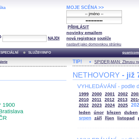
MOJE SCÉNA >>
ška
PŘIHLÁSIT
novinky emailem
NAJDI
nová registrace
soutěže
nastavit jako domovskou stránku
SPECIÁLNÍ
SLUŽBY/INFO
quantcom
TIP!
SPIDER-MAN: Zbrusu no
lerie
NETHOVORY
- již
VYHLEDÁVÁNÍ - podle d
1999
2000
2001
2002
200
2010
2011
2012
2013
201
* 1900
20
2022
2023
2024
2025
Bratislava
leden
únor
březen
duben
ČR
srpen
září
říjen
listopad