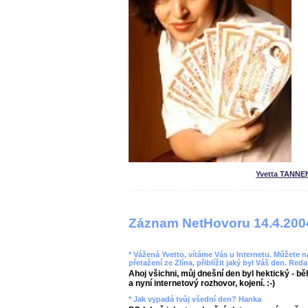
Yvetta TANNE
Záznam NetHovoru 14.4.200
* Vážená Yvetto, vítáme Vás u Internetu. Můžete
přetažení ze Zlína, přiblížit jaký byl Váš den. Red
Ahoj všichni, můj dnešní den byl hektický - bě
a nyní internetový rozhovor, kojení. :-)
* Jak vypadá tvůj všední den? Hanka