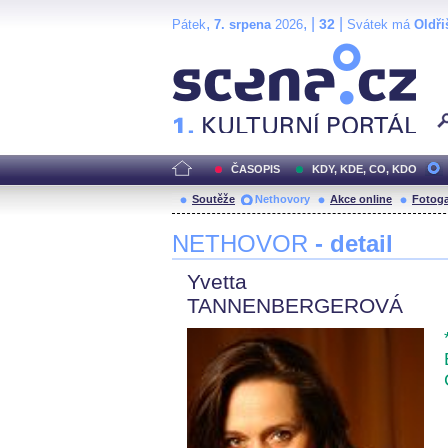
,
, |
|
32
Pátek
7. srpena
2026
Svátek má
Oldři
Scéna.cz
ČASOPIS
KDY, KDE, CO, KDO
Soutěže
Nethovory
Akce online
Fotoga
NETHOVOR
- detail
Yvetta
TANNENBERGEROVÁ