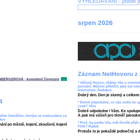
VYHLEDÁVÁNÍ - podle 
srpen 2026
Záznam NetHovoru z 
NBERGEROVÁ - kompletní životopis
...
* Vážený Honzo, vítáme Vás u internet
pozvání. Můžete přiblížit, jaký byl ne
Internetem. Redakce
Dobrý den. Den je slunný a celkem r
4
* Dobré odpoledne, co vás vedlo ke 
zvuk? Věra
Dobré odpoledne i Vám. Ke spolupr
A pak má vášeň pro téměř jakoukol
 našim čtenářům, kterým se omlouváme za
akce
* Proč, by podle Vás, měl člověk přij
hání po městě, kojení, zkoušení, kojení
FOK? Radek
Protože to je pokaždé jedinečný a 