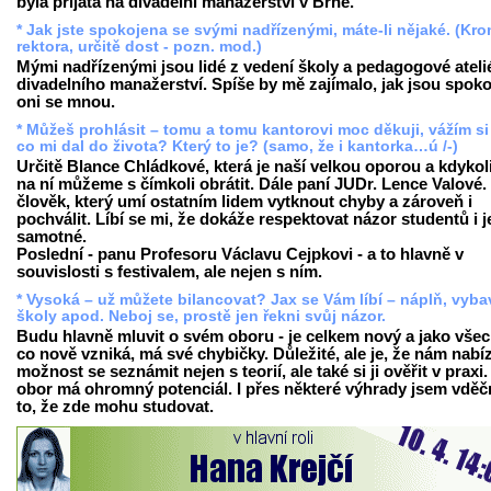
byla přijata na divadelní manažerství v Brně.
* Jak jste spokojena se svými nadřízenými, máte-li nějaké. (Kr
rektora, určitě dost - pozn. mod.)
Mými nadřízenými jsou lidé z vedení školy a pedagogové ateli
divadelního manažerství. Spíše by mě zajímalo, jak jsou spoko
oni se mnou.
* Můžeš prohlásit – tomu a tomu kantorovi moc děkuji, vážím si
co mi dal do života? Který to je? (samo, že i kantorka…ú /-)
Určitě Blance Chládkové, která je naší velkou oporou a kdykol
na ní můžeme s čímkoli obrátit. Dále paní JUDr. Lence Valové. 
člověk, který umí ostatním lidem vytknout chyby a zároveň i
pochválit. Líbí se mi, že dokáže respektovat názor studentů i j
samotné.
Poslední - panu Profesoru Václavu Cejpkovi - a to hlavně v
souvislosti s festivalem, ale nejen s ním.
* Vysoká – už můžete bilancovat? Jax se Vám líbí – náplň, vyba
školy apod. Neboj se, prostě jen řekni svůj názor.
Budu hlavně mluvit o svém oboru - je celkem nový a jako vše
co nově vzniká, má své chybičky. Důležité, ale je, že nám nabíz
možnost se seznámit nejen s teorií, ale také si ji ověřit v praxi
obor má ohromný potenciál. I přes některé výhrady jsem vděč
to, že zde mohu studovat.