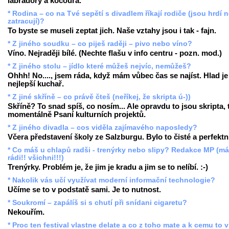
labradory a kocoura.
* Rodina – co na Tvé sepětí s divadlem říkají rodiče (jsou hrdí 
zatracují)?
To byste se museli zeptat jich. Naše vztahy jsou i tak - fajn.
* Z jiného soudku – co piješ raději – pivo nebo víno?
Víno. Nejraději bílé. (Nechte flašu v info centru - pozn. mod.)
* Z jiného stolu – jídlo které můžeš nejvíc, nemůžeš?
Ohhh! No...., jsem ráda, když mám vůbec čas se najíst. Hlad je
nejlepší kuchař.
* Z jiné skříně – co právě čteš (neříkej, že skripta ú-))
Skříně? To snad spíš, co nosím... Ale opravdu to jsou skripta,
momentálně Psaní kulturních projektů.
* Z jiného divadla – cos viděla zajímavého naposledy?
Včera představení školy ze Salzburgu. Bylo to čisté a perfektn
* Co máš u chlapů radši - trenýrky nebo slipy? Redakce MP (m
rádi!! všichni!!!)
Trenýrky. Problém je, že jim je kradu a jim se to nelíbí. :-)
* Nakolik vás učí využívat moderní informační technologie?
Učíme se to v podstatě sami. Je to nutnost.
* Soukromí – zapálíš si s chutí při snídani cigaretu?
Nekouřím.
* Proc ten festival vlastne delate a co z toho mate a k cemu to 