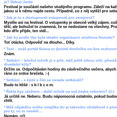
je? Dekuji Jarda
Festival je součástí našeho studijního programu. Záleží na ka
jakou si k němu najde cestu. Případně, co z něj vytěží pro seb
* Jak je to s dostupnosti vstupenek pro verejnost?
Myslíte asi na festival. O vstupenky je obecně velký zájem, co
těší, ale bohužel to znamená, že se nedostane na všechny. Pr
kdo dřív přijde, ten vidí...
* Jak by podle Vas byla idealni organizacni struktura fesivalu?
Toť otázka. Odpověď na dlouho... Díky.
* Test – znáš portál Scena.cz (kromě dnešního on-line rozhovo
Znám.
* Setkání – letošní ročník je v půli, máš ještě silnou vůli, přenáš
divadelní kůly?
Držím se. Odpočítávám hodiny do závěrečného večera, abych
ráno ze srdce brečela. :-)
* Setkání – s kým/ s čím se nerada setkáváš?
Bude to klišé - s b l b c e m.
* Řekla bys závěrem – další ročník na svá bedra neberem? ú/-)
Já určitě ne. Neberu. Budu nápomocná ostatním, pokud budo
chtít.
* Máš nějakého svého smajlíka (to je takovéto obrázkové s pís
pro ty, co to nevědí….
Nemám :>()