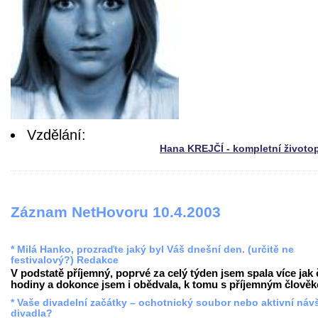
Vzdělání:
Hana KREJČÍ - kompletní životo
Záznam NetHovoru 10.4.2003
* Milá Hanko, prozraďte jaký byl Váš dnešní den. (určitě ne
festivalový?) Redakce
V podstatě příjemný, poprvé za celý týden jsem spala více jak 
hodiny a dokonce jsem i obědvala, k tomu s příjemným člověke
* Vaše divadelní začátky – ochotnický soubor nebo aktivní náv
divadla?