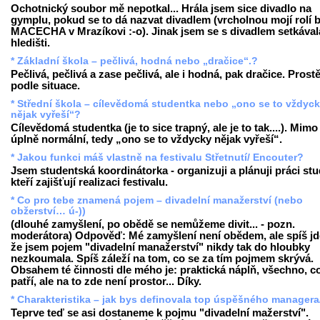
Ochotnický soubor mě nepotkal... Hrála jsem sice divadlo na
gymplu, pokud se to dá nazvat divadlem (vrcholnou mojí rolí b
MACECHA v Mrazíkovi :-o). Jinak jsem se s divadlem setkával
hledišti.
* Základní škola – pečlivá, hodná nebo „dračice“.?
Pečlivá, pečlivá a zase pečlivá, ale i hodná, pak dračice. Prost
podle situace.
* Střední škola – cílevědomá studentka nebo „ono se to vždyc
nějak vyřeší“?
Cílevědomá studentka (je to sice trapný, ale je to tak....). Mimo
úplně normální, tedy „ono se to vždycky nějak vyřeší“.
* Jakou funkci máš vlastně na festivalu Střetnutí/ Encouter?
Jsem studentská koordinátorka - organizuji a plánuji práci st
kteří zajišťují realizaci festivalu.
* Co pro tebe znamená pojem – divadelní manažerství (nebo
obžerství… ú-))
(dlouhé zamyšlení, po obědě se nemůžeme divit... - pozn.
moderátora) Odpověď: Mé zamyšlení není obědem, ale spíš jde
že jsem pojem "divadelní manažerství" nikdy tak do hloubky
nezkoumala. Spíš záleží na tom, co se za tím pojmem skrývá.
Obsahem té činnosti dle mého je: praktická náplň, všechno, c
patří, ale na to zde není prostor... Díky.
* Charakteristika – jak bys definovala top úspěšného managera
Teprve teď se asi dostaneme k pojmu "divadelní mažerství".