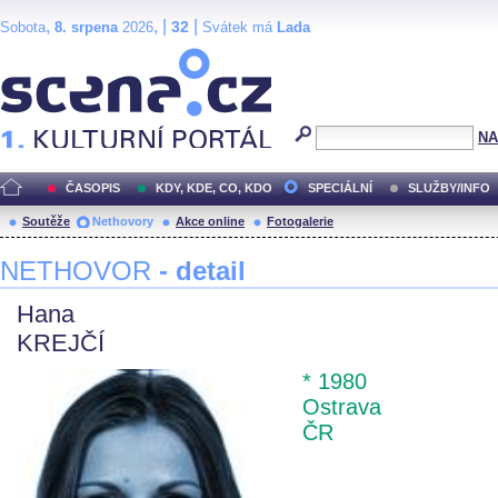
,
, |
|
32
Sobota
8. srpena
2026
Svátek má
Lada
Scéna.cz
NA
ČASOPIS
KDY, KDE, CO, KDO
SPECIÁLNÍ
SLUŽBY/INFO
Soutěže
Nethovory
Akce online
Fotogalerie
NETHOVOR
- detail
Hana
KREJČÍ
* 1980
Ostrava
ČR