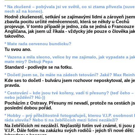
* Na zkušené – pobývala jsi ve světě, co si ztama přivezla (suv
nech až na konec).
Hodně zkušeností, setkání se zajímavými lidmi a zároveň jsem
zbavila pocitu určité méněcennosti, která se někdy u Čechů
projevuje. V tomto případě je jedno, zda se jedná o Francouze 
Angličana, jak jsem už říkala - vždycky jde pouze o člověka ja
takového.
* Mate rada cervenou bundicku?
Tu svou ano.
* Vazena a mila slecno, velice by me zajimalo, jak vypadate a ja
mate miry? Dekuji Pepa
Standard - podívejte se na fotku.
* Dočetl jsem se, že máte na zádech tetování? Jaké? Max Reinh
Kde ses to dočetl - bulváru jsem rozhovor neposkytoval, ale je
pravda.
* Cestování – kde jsou tvé kořeny, vadí ti přesuny? (teď čeho –
nebo ježdění? Hú-))
Pocházím z Ostravy. Přesuny mi nevadí, protože na cestách j
poslední dobou pořád.
* Hobby – prý příležitostně fotografuješ, kterou V.I.P. osobnost
ráda ulovila? Nebo ti na žebříčcích mezi lidmi nezáleží?
Na žebříčcích mi nezáleží. Nejčastěji fotím své známé, ti jsou
V.I.P.. Dále fotím na zakázku svých rodičů - jejich tři nové děti: