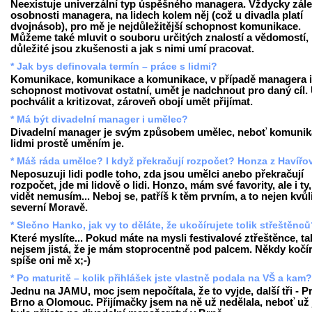
Neexistuje univerzální typ úspěšného managera. Vždycky zále
osobnosti managera, na lidech kolem něj (což u divadla platí
dvojnásob), pro mě je nejdůležitější schopnost komunikace.
Můžeme také mluvit o souboru určitých znalostí a vědomostí,
důležité jsou zkušenosti a jak s nimi umí pracovat.
* Jak bys definovala termín – práce s lidmi?
Komunikace, komunikace a komunikace, v případě managera i
schopnost motivovat ostatní, umět je nadchnout pro daný cíl.
pochválit a kritizovat, zároveň obojí umět přijímat.
* Má být divadelní manager i umělec?
Divadelní manager je svým způsobem umělec, neboť komunik
lidmi prostě uměním je.
* Máš ráda umělce? I když překračují rozpočet? Honza z Havířo
Neposuzuji lidi podle toho, zda jsou umělci anebo překračují
rozpočet, jde mi lidově o lidi. Honzo, mám své favority, ale i ty,
vidět nemusím... Neboj se, patříš k těm prvním, a to nejen kvůl
severní Moravě.
* Slečno Hanko, jak vy to děláte, že ukočírujete tolik střeštěnc
Které myslíte... Pokud máte na mysli festivalové ztřeštěnce, ta
nejsem jistá, že je mám stoprocentně pod palcem. Někdy kočír
spíše oni mě x;-)
* Po maturitě – kolik přihlášek jste vlastně podala na VŠ a kam?
Jednu na JAMU, moc jsem nepočítala, že to vyjde, další tři - P
Brno a Olomouc. Přijímačky jsem na ně už nedělala, neboť už