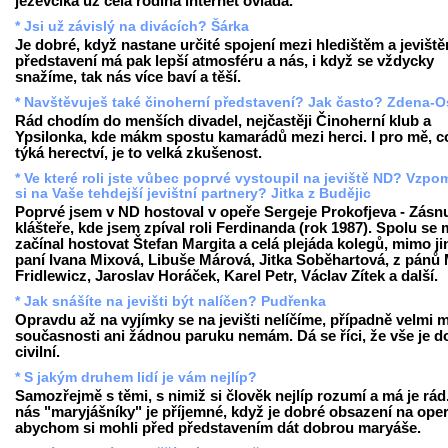
jezevčíka už celá rodina internet ovládá.
* Jsi už závislý na divácích? Šárka
Je dobré, když nastane určité spojení mezi hledištěm a jevišt
představení má pak lepší atmosféru a nás, i když se vždycky
snažíme, tak nás více baví a těší.
* Navštěvuješ také činoherní představení? Jak často? Zdena-O
Rád chodím do menších divadel, nejčastěji Činoherní klub a
Ypsilonka, kde mákm spostu kamarádů mezi herci. I pro mě, c
týká herectví, je to velká zkušenost.
* Ve které roli jste vůbec poprvé vystoupil na jeviště ND? Vzp
si na Vaše tehdejší jevištní partnery? Jitka z Budějic
Poprvé jsem v ND hostoval v opeře Sergeje Prokofjeva - Zásn
klášteře, kde jsem zpíval roli Ferdinanda (rok 1987). Spolu se
začínal hostovat Štefan Margita a celá plejáda kolegů, mimo ji
paní Ivana Mixová, Libuše Márová, Jitka Soběhartová, z pánů 
Fridlewicz, Jaroslav Horáček, Karel Petr, Václav Zítek a další.
* Jak snášíte na jevišti být nalíčen? Pudřenka
Opravdu až na vyjímky se na jevišti nelíčíme, případně velmi m
současnosti ani žádnou paruku nemám. Dá se říci, že vše je d
civilní.
* S jakým druhem lidí je vám nejlíp?
Samozřejmě s těmi, s nimiž si člověk nejlíp rozumí a má je rád
nás "maryjášníky" je příjemné, když je dobré obsazení na oper
abychom si mohli před představením dát dobrou maryáše.