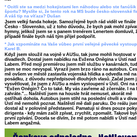
* Ocitli ste sa medzi hokejistami len náhodou alebo ste fanúšik
športu? Myslíte si, že tento rok na MS bude česko-slovenské f
A váš tip na víťaza? Dušan
Jsem velký fanda hokeje. Samozřejmě bych rád viděl ve finále
Česko - Slovensko, už z toho důvodu, že bych pak mohl zpíva
hymny, jelikož jsem se s panem trenérem Lenertem domluvil, 
případě finále bych náš tým přijel podpořit.
* Jak vzpomínáte na Vaše vůbec první veřejné pěvecké vystou
Karel B.
Když jsem sloužil na vojně v AUSu, tak jsme mohli hostovat v
divadlech. Dostal jsem nabídku na Evžena Oněgina v Ústí nad
Labem. Před mojí premiérou jsem měl službu v kasárnách, tud
jsem se moc nevyspal. Vyrazil jsem brzo ráno na autobus. Ce
mě ovšem ve městě zastavila vojenská hlídka a odvedla mě na
posádku, z důvodu nepředpisově dlouhých vlasů. Začal jsem 
vysvětlovat, že jsem z AUSu a mám vystoupení v Ústí. Oni na 
"Evžen Oněgin? Čo to také. My vás zavřeme až zčernáte. I na 
zahráte."... Naštěstí jsem na housle hrát nemusel, akorát mě
ostříhali dohola. Autobus jsem stihl na poslední chvíli a v diva
Ústí mě nemohli poznat. Naštěstí mě dali paruku. Do reálu jse
dostal až v polovině představení. Pamatuji si dnes pouze pok
dirigenta - kdy mám začít zpívat, zrychlit, zpomalit. Takové by
první zpívání. Docela se dívím, že mě potom nabídli v Ústí nad
Labem angažmá.