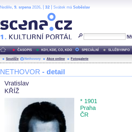
,
, |
|
32
Neděle
9. srpena
2026
Svátek má
Soběslav
Scéna.cz
NA
ČASOPIS
KDY, KDE, CO, KDO
SPECIÁLNÍ
SLUŽBY/INFO
Soutěže
Nethovory
Akce online
Fotogalerie
NETHOVOR
- detail
Vratislav
KŘÍŽ
* 1901
Praha
ČR