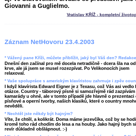
Giovanni a Guglielmo.
Vratislav KŘÍŽ - kompletní životo
Záznam NetHovoru 23.4.2003
* Vážený pane Kříži, můžete přiblížit, jaký byl Váš den? Redakc
Dnešní den začínal pro mě docela netradičně - dcera šla na o
krve, ale já jsem se musel rozezpívat. Po Velikonocích jsem
relaxoval.
* Vaše spolupráce s americkým klavíristou zahrnuje i zpěv coun
I když klavírista Edward Eigner je z Texasu, což Vás asi vedlo 
otázce. Country - táborový písně si samozřejmě rád zazpívám
kamarády u ohně, ale v tomto případě jde hlavně o prezentaci
písňové a operní tvorby, našich klasiků, které o country mnoh
nevěděli.
* Nechtěl jste někdy být hajným?
Víte, že chtěl, a kolikrát. Doma máme jezevčíka, což by se hodi
kromě toho rád chodím do lesa a na houby. Jako hajný bych s
revír důkladně obšlápnout. :-)