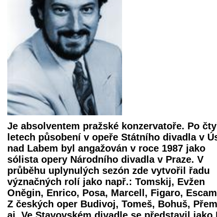
Je absolventem pražské konzervatoře. Po čt
letech působení v opeře Státního divadla v Ús
nad Labem byl angažován v roce 1987 jako
sólista opery Národního divadla v Praze. V
průběhu uplynulých sezón zde vytvořil řadu
význačných rolí jako např.: Tomskij, Evžen
Oněgin, Enrico, Posa, Marcell, Figaro, Escami
Z českých oper Budivoj, Tomeš, Bohuš, Přem
aj. Ve Stavovském divadle se představil jako