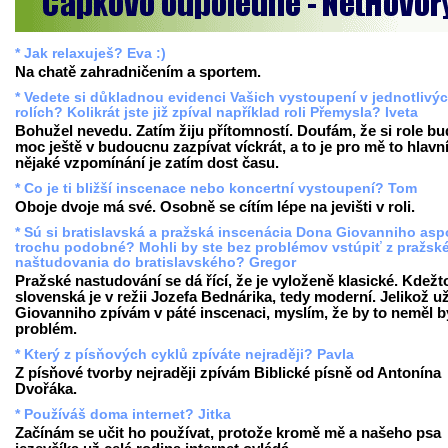
* Jak relaxuješ? Eva :)
Na chatě zahradničením a sportem.
* Vedete si důkladnou evidenci Vašich vystoupení v jednotlivý
rolích? Kolikrát jste již zpíval například roli Přemysla? Iveta
Bohužel nevedu. Zatím žiju přítomností. Doufám, že si role b
moc ještě v budoucnu zazpívat víckrát, a to je pro mě to hlavn
nějaké vzpomínání je zatím dost času.
* Co je ti bližší inscenace nebo koncertní vystoupení? Tom
Oboje dvoje má své. Osobně se cítím lépe na jevišti v roli.
* Sú si bratislavská a pražská inscenácia Dona Giovanniho as
trochu podobné? Mohli by ste bez problémov vstúpiť z pražsk
naštudovania do bratislavského? Gregor
Pražské nastudování se dá řící, že je vyloženě klasické. Kdežt
slovenská je v režii Jozefa Bednárika, tedy moderní. Jelikož u
Giovanniho zpívám v páté inscenaci, myslím, že by to neměl b
problém.
* Který z písňových cyklů zpíváte nejraději? Pavla
Z písňové tvorby nejraději zpívám Biblické písně od Antonína
Dvořáka.
* Používáš doma internet? Jitka
Začínám se učit ho používat, protože kromě mě a našeho psa