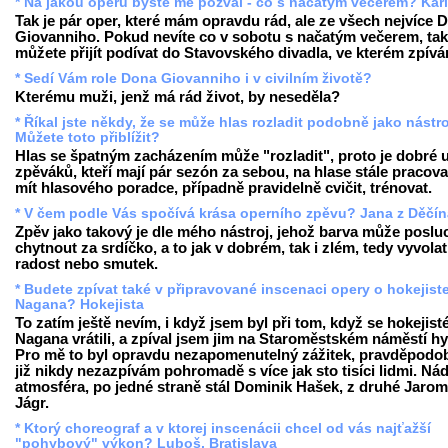
* Na jakou operu byste mě pozval - co s načatým večerem? Kar
Tak je pár oper, které mám opravdu rád, ale ze všech nejvíce 
Giovanniho. Pokud nevíte co v sobotu s načatým večerem, tak
můžete přijít podívat do Stavovského divadla, ve kterém zpívá
* Sedí Vám role Dona Giovanniho i v civilním životě?
Kterému muži, jenž má rád život, by neseděla?
* Říkal jste někdy, že se může hlas rozladit podobně jako nástro
Můžete toto přiblížit?
Hlas se špatným zacházením může "rozladit", proto je dobré 
zpěváků, kteří mají pár sezón za sebou, na hlase stále pracova
mít hlasového poradce, případně pravidelně cvičit, trénovat.
* V čem podle Vás spočívá krása operního zpěvu? Jana z Děčín
Zpěv jako takový je dle mého nástroj, jehož barva může poslu
chytnout za srdíčko, a to jak v dobrém, tak i zlém, tedy vyvolat
radost nebo smutek.
* Budete zpívat také v připravované inscenaci opery o hokejist
Nagana? Hokejista
To zatím ještě nevím, i když jsem byl při tom, když se hokejist
Nagana vrátili, a zpíval jsem jim na Staroměstském náměstí h
Pro mě to byl opravdu nezapomenutelný zážitek, pravděpodob
již nikdy nezazpívám pohromadě s více jak sto tisíci lidmi. Ná
atmosféra, po jedné straně stál Dominik Hašek, z druhé Jarom
Jágr.
* Ktorý choreograf a v ktorej inscenácii chcel od vás najťažší
"pohybový" výkon? Luboš, Bratislava