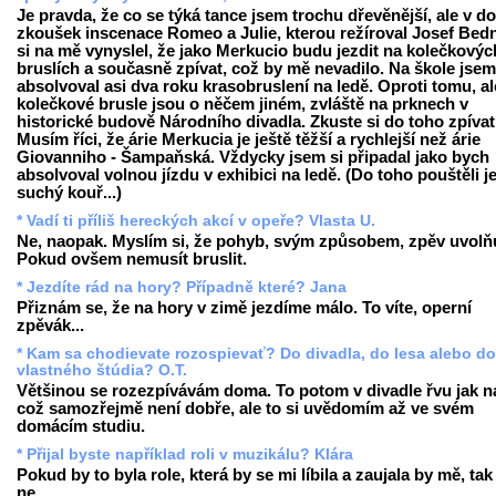
Je pravda, že co se týká tance jsem trochu dřevěnější, ale v d
zkoušek inscenace Romeo a Julie, kterou režíroval Josef Bedn
si na mě vynyslel, že jako Merkucio budu jezdit na kolečkovýc
bruslích a současně zpívat, což by mě nevadilo. Na škole jsem
absolvoval asi dva roku krasobruslení na ledě. Oproti tomu, al
kolečkové brusle jsou o něčem jiném, zvláště na prknech v
historické budově Národního divadla. Zkuste si do toho zpívat
Musím říci, že árie Merkucia je ještě těžší a rychlejší než árie
Giovanniho - Šampaňská. Vždycky jsem si připadal jako bych
absolvoval volnou jízdu v exhibici na ledě. (Do toho pouštěli j
suchý kouř...)
* Vadí ti příliš hereckých akcí v opeře? Vlasta U.
Ne, naopak. Myslím si, že pohyb, svým způsobem, zpěv uvolňu
Pokud ovšem nemusít bruslit.
* Jezdíte rád na hory? Případně které? Jana
Přiznám se, že na hory v zimě jezdíme málo. To víte, operní
zpěvák...
* Kam sa chodievate rozospievať? Do divadla, do lesa alebo do
vlastného štúdia? O.T.
Většinou se rozezpívávám doma. To potom v divadle řvu jak na
což samozřejmě není dobře, ale to si uvědomím až ve svém
domácím studiu.
* Přijal byste například roli v muzikálu? Klára
Pokud by to byla role, která by se mi líbila a zaujala by mě, tak
ne.