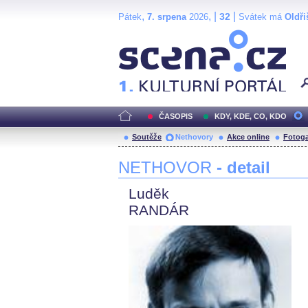
,
, |
|
32
Pátek
7. srpena
2026
Svátek má
Oldři
Scéna.cz
ČASOPIS
KDY, KDE, CO, KDO
Soutěže
Nethovory
Akce online
Fotoga
NETHOVOR
- detail
Luděk
RANDÁR