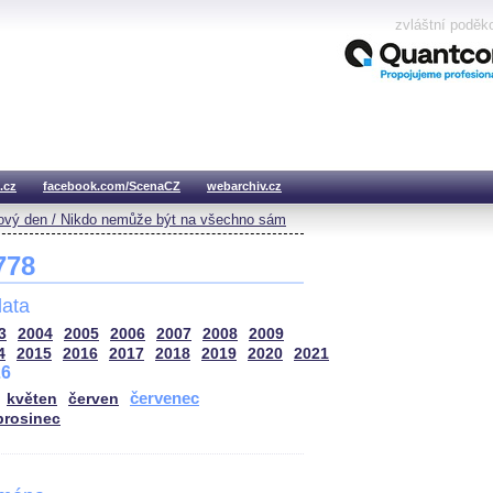
zvláštní poděk
.cz
facebook.com/ScenaCZ
webarchiv.cz
vý den / Nikdo nemůže být na všechno sám
 778
ata
3
2004
2005
2006
2007
2008
2009
4
2015
2016
2017
2018
2019
2020
2021
26
červenec
květen
červen
prosinec