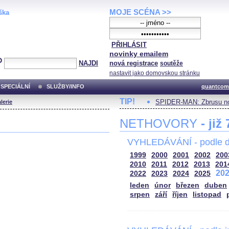
MOJE SCÉNA >>
ška
PŘIHLÁSIT
novinky emailem
NAJDI
nová registrace
soutěže
nastavit jako domovskou stránku
SPECIÁLNÍ
SLUŽBY/INFO
quantcom
TIP!
SPIDER-MAN: Zbrusu no
lerie
NETHOVORY
- již
VYHLEDÁVÁNÍ - podle d
1999
2000
2001
2002
200
2010
2011
2012
2013
201
20
2022
2023
2024
2025
leden
únor
březen
duben
srpen
září
říjen
listopad