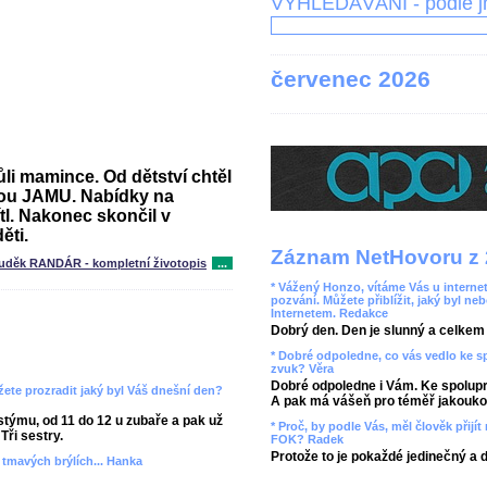
VYHLEDÁVÁNÍ - podle 
červenec 2026
i mamince. Od dětství chtěl
kou JAMU. Nabídky na
l. Nakonec skončil v
ěti.
Záznam NetHovoru z 
uděk RANDÁR - kompletní životopis
...
* Vážený Honzo, vítáme Vás u internet
pozvání. Můžete přiblížit, jaký byl ne
Internetem. Redakce
Dobrý den. Den je slunný a celkem r
* Dobré odpoledne, co vás vedlo ke 
zvuk? Věra
Dobré odpoledne i Vám. Ke spolupr
ete prozradit jaký byl Váš dnešní den?
A pak má vášeň pro téměř jakoukol
týmu, od 11 do 12 u zubaře a pak už
* Proč, by podle Vás, měl člověk přij
Tři sestry.
FOK? Radek
Protože to je pokaždé jedinečný a 
v tmavých brýlích... Hanka