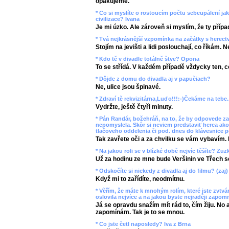
opakujeme.
* Co si myslíte o rostoucím počtu sebeupálení ja
civilizace? Ivana
Je mi úzko. Ale zároveň si myslím, že ty přípa
* Tvá nejkrásnější vzpomínka na začátky s herec
Stojím na jevišti a lidi poslouchají, co říkám. 
* Kdo tě v divadle totálně štve? Opona
To se střídá. V každém případě vždycky ten, co
* Dôjde z domu do divadla aj v papučiach?
Ne, ulice jsou špinavé.
* Zdraví tě rekvizitárna,Luďo!!!:-)Čekáme na tebe..
Vydržte, ještě čtyři minuty.
* Pán Randár, božehráň, na to, že by odpovede za
nepomyslela. Skôr si neviem predstaviť herca ako
tlačoveho oddelenia či pod. dnes do klávesnice p
Tak zavřete oči a za chvilku se vám vybavím. 
* Na jakou roli se v blízké době nejvíc těšíte? Z
Už za hodinu ze mne bude Veršinin ve Třech s
* Odskočíte si niekedy z divadla aj do filmu? (zaj)
Když mi to zařídíte, neodmítnu.
* Věřím, že máte k mnohým rolím, které jste zvtvárn
oslovila nejvíce a na jakou byste nejraději zapom
Já se opravdu snažím mít rád to, čím žiju. No 
zapomínám. Tak je to se mnou.
* Co jste četl naposledy? Iva z Brna