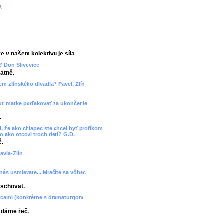
š
e v našem kolektivu je síla.
? Don Slivovice
atně.
cem zlínského divadla? Pavel, Zlín
 chuť matke poďakovať za ukončenie
.
, že ako chlapec ste chcel byť profíkom
o ako otcovi troch detí? G.D.
ě.
avla-Zlín
 nás usmievate... Mračíte sa vôbec
 schovat.
orcami (konkrétne s dramaturgom
, dáme řeč.