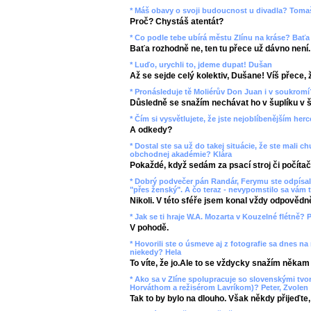
* Máš obavy o svoji budoucnost u divadla? Toma
Proč? Chystáš atentát?
* Co podle tebe ubírá městu Zlínu na kráse? Baťa
Baťa rozhodně ne, ten tu přece už dávno není.
* Luďo, urychli to, jdeme dupat! Dušan
Až se sejde celý kolektiv, Dušane! Víš přece, ž
* Pronásleduje tě Moliérův Don Juan i v soukromí
Důsledně se snažím nechávat ho v šuplíku v š
* Čím si vysvětlujete, že jste nejoblíbenějším her
A odkedy?
* Dostal ste sa už do takej situácie, že ste mali
obchodnej akadémie? Klára
Pokaždé, když sedám za psací stroj či počítač
* Dobrý podvečer pán Randár, Ferymu ste odpísali
"přes ženský". A čo teraz - nevypomstilo sa vám t
Nikoli. V této sféře jsem konal vždy odpovědn
* Jak se ti hraje W.A. Mozarta v Kouzelné flétně? P
V pohodě.
* Hovorili ste o úsmeve aj z fotografie sa dnes na
niekedy? Hela
To víte, že jo.Ale to se vždycky snažím někam
* Ako sa v Zlíne spolupracuje so slovenskými tv
Horváthom a režisérom Lavríkom)? Peter, Zvolen
Tak to by bylo na dlouho. Však někdy přijeďte