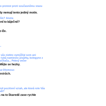
ko protest proti současnému stavu
dy nemají tento jediný motiv.
tvím? Aneta
Není to báječné?
 lže.
.
 vás niekto vymýšľal som ani
 ťuká namiesto pisárky, kolegyne z
očítača... Pekný večer
Mějte se hezky.
uzka-Olomouc
estrách.
il pozitivní vztah, ale která role Vás
něl?
a na to škaredé zase rychle