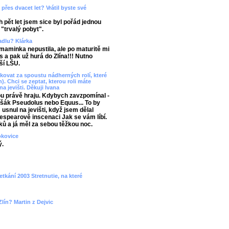
přes dvacet let? Vrátil byste své
 pět let jsem sice byl pořád jednou
 "trvalý pobyt".
vadlu? Klárka
aminka nepustila, ale po maturitě mi
 a pak už hurá do Zlína!!! Nutno
ší LŠU.
ovat za spoustu nádherných rolí, které
). Chci se zeptat, kterou roli máte
na jevišti. Děkuji Ivana
ou právě hraju. Kdybych zavzpomínal -
 Lišák Pseudolus nebo Equus... To by
snul na jevišti, když jsem dělal
spearově inscenaci Jak se vám líbí.
ků a já měl za sebou těžkou noc.
okovice
ý.
etkání 2003 Stretnutie, na které
lín? Martin z Dejvic