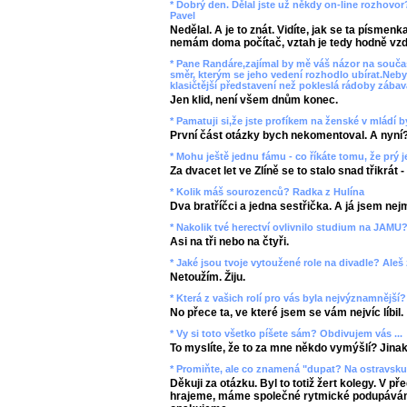
* Dobrý den. Dělal jste už někdy on-line rozhovor
Pavel
Nedělal. A je to znát. Vidíte, jak se ta písmen
nemám doma počítač, vztah je tedy hodně vzd
* Pane Randáre,zajímal by mě váš názor na souč
směr, kterým se jeho vedení rozhodlo ubírat.Neby
klasičtější představení než pokleslá rádoby zába
Jen klid, není všem dnům konec.
* Pamatuji si,že jste profíkem na ženské v mládí by
První část otázky bych nekomentoval. A nyní
* Mohu ještě jednu fámu - co říkáte tomu, že prý j
Za dvacet let ve Zlíně se to stalo snad třikrát
* Kolik máš sourozenců? Radka z Hulína
Dva bratříčci a jedna sestřička. A já jsem nej
* Nakolik tvé herectví ovlivnilo studium na JAMU?
Asi na tři nebo na čtyři.
* Jaké jsou tvoje vytoužené role na divadle? Aleš
Netoužím. Žiju.
* Která z vašich rolí pro vás byla nejvýznamnější
No přece ta, ve které jsem se vám nejvíc líbil.
* Vy si toto všetko píšete sám? Obdivujem vás ...
To myslíte, že to za mne někdo vymýšlí? Jinak 
* Promiňte, ale co znamená "dupat? Na ostravsku 
Děkuji za otázku. Byl to totiž žert kolegy. V př
hrajeme, máme společné rytmické podupávání