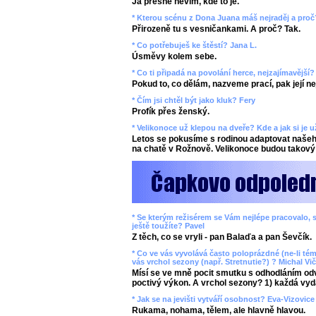
Já přesně nevím, kde to je.
* Kterou scénu z Dona Juana máš nejraděj a proč
Přirozeně tu s vesničankami. A proč? Tak.
* Co potřebuješ ke štěstí? Jana L.
Úsměvy kolem sebe.
* Co ti připadá na povolání herce, nejzajímavější
Pokud to, co dělám, nazveme prací, pak její n
* Čím jsi chtěl být jako kluk? Fery
Profík přes ženský.
* Velikonoce už klepou na dveře? Kde a jak si je 
Letos se pokusíme s rodinou adaptovat našeho
na chatě v Rožnově. Velikonoce budou takový 
* Se kterým režisérem se Vám nejlépe pracovalo, s
ještě toužíte? Pavel
Z těch, co se vryli - pan Balaďa a pan Ševčík.
* Co ve vás vyvolává často poloprázdné (ne-li tém
vás vrchol sezony (např. Stretnutie?) ? Michal Vič
Mísí se ve mně pocit smutku s odhodláním odv
poctivý výkon. A vrchol sezony? 1) každá vyd
* Jak se na jevišti vytváří osobnost? Eva-Vizovice
Rukama, nohama, tělem, ale hlavně hlavou.