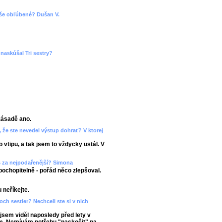
 vaše obľúbené? Dušan V.
naskúšal Tri sestry?
zásadě ano.
 že ste nevedel výstup dohrať? V ktorej
 vtipu, a tak jsem to vždycky ustál. V
š za nejpodařenější? Simona
pochopitelně - pořád něco zlepšoval.
 neříkejte.
roch sestier? Nechceli ste si v nich
jsem viděl naposledy před lety v
ám. Nemívám potřebu "naskočit" na