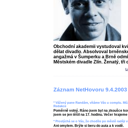
Obchodní akademii vystudoval kvůl
dělat divadlo. Absolvoval brněns
angažmá v Šumperku a Brně odmít
Městském divadle Zlín. Ženatý, tři d
L
Záznam NetHovoru 9.4.2003
* Vážený pane Randáre, vítáme Vás u complu. Můž
Redakce
Poměrně volný. Ráno jsem byl na zkoušce kos
jsem se jen těšil na 17. hodinu. Večer hrajeme 
* Proslýchá se o Vás, že chodíte po městě raději 
Ani omylem. Brýle si beru do auta a k vodě.