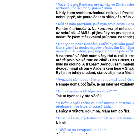
* Vážený pane Randáre, prý už nás ve Zlíně bavíte 
rozhodnutí a šel raději jinam? Klára
Nikdy jsem svého rozhodnutí nelitoval. Prvních
nohou pryč, ale pouto časem sílilo, až uzrálo v
* Můžeš nám prozradit, jaká byla tvoje cesta k di
Poměrně přímočará. Na konzervatoř mě sice m
už nebránila. JAMU - přijímačky na první pokus
dodat, že jsem měl kvalitní průpravu na tehdej
* Dobrý den pane Randáre, chtěla bych Vám poděk
jste ztvárnil (z poslední doby především Don Juan
nejraději? A potom, jaký největší trapas jste zažil 
V naprosté většině mám vždy rád tu roli, kter
určitě první velká role ve Zlíně - Des Grieux,
bylo na dlouho. A trapas? Jednou jsem málem u
dvacet minut strom v Ardenském lese v Shake
Byl jsem tehdy student, statovali jsme u Mrští
* Využíváš sám osobně internet doma? Leoš-Otr
Nemaje doma počítače, je mi internet vzdálen
* Bude hercům v EU lépe než dnes? ***
Tak to bych taky rád věděl
* V květnu opět začne ve Zlíně divadelní festival S
představení se letos chystáš? Lída
Deníky Kryštofa Kolumba. Mám tam co říct.
* Hostuješ i na jiných divadelních scénách mimo Z
Nikoli.
* Těšíš se do Evropské unie? ***