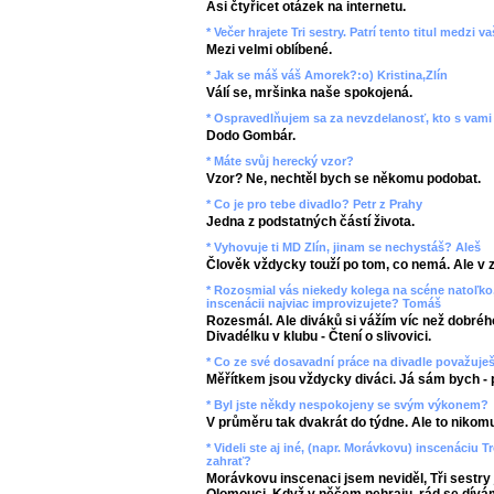
Asi čtyřicet otázek na internetu.
* Večer hrajete Tri sestry. Patrí tento titul medzi
Mezi velmi oblíbené.
* Jak se máš váš Amorek?:o) Kristina,Zlín
Válí se, mršinka naše spokojená.
* Ospravedlňujem sa za nevzdelanosť, kto s vami 
Dodo Gombár.
* Máte svůj herecký vzor?
Vzor? Ne, nechtěl bych se někomu podobat.
* Co je pro tebe divadlo? Petr z Prahy
Jedna z podstatných částí života.
* Vyhovuje ti MD Zlín, jinam se nechystáš? Aleš
Člověk vždycky touží po tom, co nemá. Ale v 
* Rozosmial vás niekedy kolega na scéne natoľko,
inscenácii najviac improvizujete? Tomáš
Rozesmál. Ale diváků si vážím víc než dobrého
Divadélku v klubu - Čtení o slivovici.
* Co ze své dosavadní práce na divadle považuje
Měřítkem jsou vždycky diváci. Já sám bych - 
* Byl jste někdy nespokojeny se svým výkonem?
V průměru tak dvakrát do týdne. Ale to nikomu
* Videli ste aj iné, (napr. Morávkovu) inscenáciu T
zahrať?
Morávkovu inscenaci jsem neviděl, Tři sestry 
Olomouci. Když v něčem nehraju, rád se dív