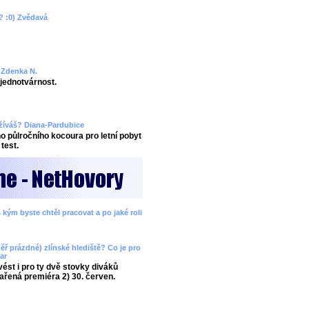
? :0) Zvědavá
? Zdenka N.
ejednotvárnost.
užíváš? Diana-Pardubice
 půlročního kocoura pro letní pobyt
test.
 kým byste chtěl pracovat a po jaké roli
ěř prázdné) zlínské hlediště? Co je pro
ar
ést i pro ty dvě stovky diváků
ařená premiéra 2) 30. červen.