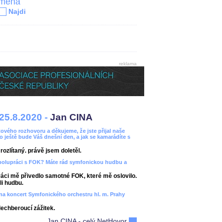
jména
Najdi
reklama
25.8.2020 -
Jan CINA
ového rozhovoru a děkujeme, že jste přijal naše
bo ještě bude Váš dnešní den, a jak se kamarádíte s
ozlítaný. právě jsem doletěl.
spolupráci s FOK? Máte rád symfonickou hudbu a
áci mě přivedlo samotné FOK, které mě oslovilo.
i hudbu.
ít na koncert Symfonického orchestru hl. m. Prahy
dechberoucí zážitek.
Jan CINA - celý NetHovor