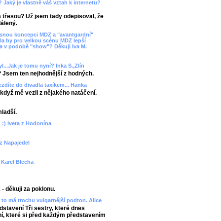
? Jaký je vlastně váš vztah k internetu?
ka třesou? Už jsem tady odepisoval, že
álený.
asnou koncepci MDZ a "avantgardní"
la by pro velkou scénu MDZ lepší
va v podobě "show"? Děkuji Iva M.
l...Jak je tomu nyní? Inka S.,Zlín
? Jsem ten nejhodnější z hodných.
ezdíte do divadla taxíkem... Hanka
 - když mě vezli z nějakého natáčení.
mladší.
 :) Iveta z Hodonína
 z Napajedel
? Karel Blecha
- děkuji za poklonu.
to má trochu vulgarnější podton. Alice
edstavení Tři sestry, které dnes
, které si před každým představením