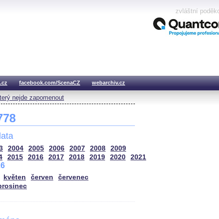
zvláštní poděk
.cz
facebook.com/ScenaCZ
webarchiv.cz
který nejde zapomenout
 778
ata
3
2004
2005
2006
2007
2008
2009
4
2015
2016
2017
2018
2019
2020
2021
26
květen
červen
červenec
prosinec