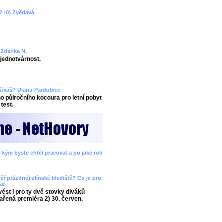
? :0) Zvědavá
? Zdenka N.
ejednotvárnost.
užíváš? Diana-Pardubice
 půlročního kocoura pro letní pobyt
test.
 kým byste chtěl pracovat a po jaké roli
ěř prázdné) zlínské hlediště? Co je pro
ar
ést i pro ty dvě stovky diváků
ařená premiéra 2) 30. červen.