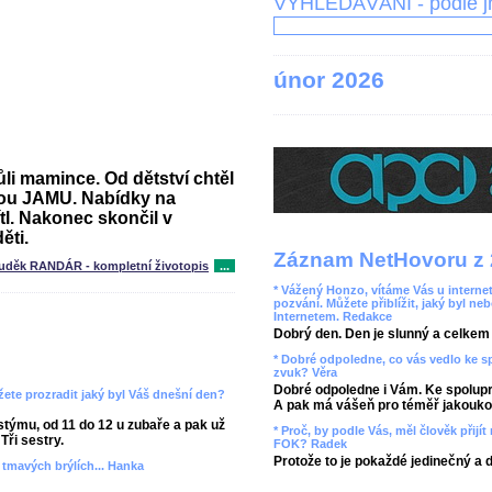
VYHLEDÁVÁNÍ - podle 
únor 2026
i mamince. Od dětství chtěl
kou JAMU. Nabídky na
l. Nakonec skončil v
ěti.
Záznam NetHovoru z 
uděk RANDÁR - kompletní životopis
...
* Vážený Honzo, vítáme Vás u internet
pozvání. Můžete přiblížit, jaký byl ne
Internetem. Redakce
Dobrý den. Den je slunný a celkem r
* Dobré odpoledne, co vás vedlo ke 
zvuk? Věra
Dobré odpoledne i Vám. Ke spolupr
ete prozradit jaký byl Váš dnešní den?
A pak má vášeň pro téměř jakoukol
týmu, od 11 do 12 u zubaře a pak už
* Proč, by podle Vás, měl člověk přij
Tři sestry.
FOK? Radek
Protože to je pokaždé jedinečný a 
v tmavých brýlích... Hanka