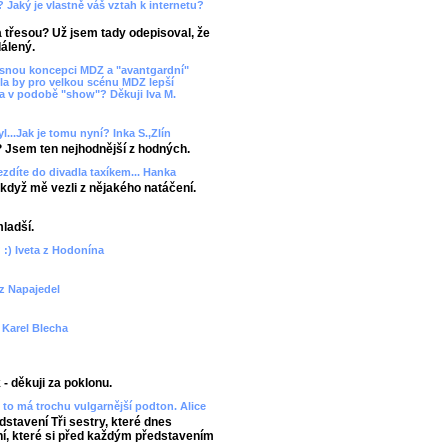
? Jaký je vlastně váš vztah k internetu?
ka třesou? Už jsem tady odepisoval, že
álený.
asnou koncepci MDZ a "avantgardní"
la by pro velkou scénu MDZ lepší
va v podobě "show"? Děkuji Iva M.
l...Jak je tomu nyní? Inka S.,Zlín
? Jsem ten nejhodnější z hodných.
ezdíte do divadla taxíkem... Hanka
 - když mě vezli z nějakého natáčení.
mladší.
 :) Iveta z Hodonína
 z Napajedel
? Karel Blecha
- děkuji za poklonu.
to má trochu vulgarnější podton. Alice
edstavení Tři sestry, které dnes
, které si před každým představením