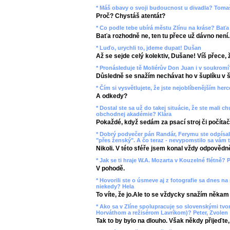
* Máš obavy o svoji budoucnost u divadla? Toma
Proč? Chystáš atentát?
* Co podle tebe ubírá městu Zlínu na kráse? Baťa
Baťa rozhodně ne, ten tu přece už dávno není.
* Luďo, urychli to, jdeme dupat! Dušan
Až se sejde celý kolektiv, Dušane! Víš přece, ž
* Pronásleduje tě Moliérův Don Juan i v soukromí
Důsledně se snažím nechávat ho v šuplíku v š
* Čím si vysvětlujete, že jste nejoblíbenějším her
A odkedy?
* Dostal ste sa už do takej situácie, že ste mali
obchodnej akadémie? Klára
Pokaždé, když sedám za psací stroj či počítač
* Dobrý podvečer pán Randár, Ferymu ste odpísali
"přes ženský". A čo teraz - nevypomstilo sa vám t
Nikoli. V této sféře jsem konal vždy odpovědn
* Jak se ti hraje W.A. Mozarta v Kouzelné flétně? P
V pohodě.
* Hovorili ste o úsmeve aj z fotografie sa dnes na
niekedy? Hela
To víte, že jo.Ale to se vždycky snažím někam
* Ako sa v Zlíne spolupracuje so slovenskými tv
Horváthom a režisérom Lavríkom)? Peter, Zvolen
Tak to by bylo na dlouho. Však někdy přijeďte