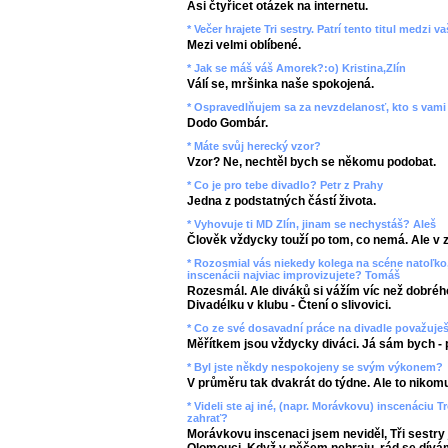
Asi čtyřicet otázek na internetu.
* Večer hrajete Tri sestry. Patrí tento titul medzi
Mezi velmi oblíbené.
* Jak se máš váš Amorek?:o) Kristina,Zlín
Válí se, mršinka naše spokojená.
* Ospravedlňujem sa za nevzdelanosť, kto s vami 
Dodo Gombár.
* Máte svůj herecký vzor?
Vzor? Ne, nechtěl bych se někomu podobat.
* Co je pro tebe divadlo? Petr z Prahy
Jedna z podstatných částí života.
* Vyhovuje ti MD Zlín, jinam se nechystáš? Aleš
Člověk vždycky touží po tom, co nemá. Ale v 
* Rozosmial vás niekedy kolega na scéne natoľko,
inscenácii najviac improvizujete? Tomáš
Rozesmál. Ale diváků si vážím víc než dobrého
Divadélku v klubu - Čtení o slivovici.
* Co ze své dosavadní práce na divadle považuje
Měřítkem jsou vždycky diváci. Já sám bych - 
* Byl jste někdy nespokojeny se svým výkonem?
V průměru tak dvakrát do týdne. Ale to nikomu
* Videli ste aj iné, (napr. Morávkovu) inscenáciu T
zahrať?
Morávkovu inscenaci jsem neviděl, Tři sestry 
Olomouci. Když v něčem nehraju, rád se dív