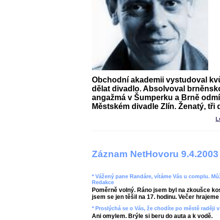
Obchodní akademii vystudoval kvůl
dělat divadlo. Absolvoval brněns
angažmá v Šumperku a Brně odmít
Městském divadle Zlín. Ženatý, tři d
L
Záznam NetHovoru 9.4.2003
* Vážený pane Randáre, vítáme Vás u complu. Můž
Redakce
Poměrně volný. Ráno jsem byl na zkoušce kos
jsem se jen těšil na 17. hodinu. Večer hrajeme 
* Proslýchá se o Vás, že chodíte po městě raději 
Ani omylem. Brýle si beru do auta a k vodě.