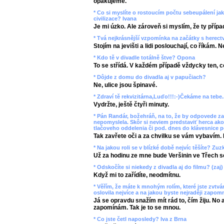
opakujeme.
* Co si myslíte o rostoucím počtu sebeupálení ja
civilizace? Ivana
Je mi úzko. Ale zároveň si myslím, že ty přípa
* Tvá nejkrásnější vzpomínka na začátky s herec
Stojím na jevišti a lidi poslouchají, co říkám. 
* Kdo tě v divadle totálně štve? Opona
To se střídá. V každém případě vždycky ten, co
* Dôjde z domu do divadla aj v papučiach?
Ne, ulice jsou špinavé.
* Zdraví tě rekvizitárna,Luďo!!!:-)Čekáme na tebe..
Vydržte, ještě čtyři minuty.
* Pán Randár, božehráň, na to, že by odpovede za
nepomyslela. Skôr si neviem predstaviť herca ako
tlačoveho oddelenia či pod. dnes do klávesnice p
Tak zavřete oči a za chvilku se vám vybavím. 
* Na jakou roli se v blízké době nejvíc těšíte? Z
Už za hodinu ze mne bude Veršinin ve Třech s
* Odskočíte si niekedy z divadla aj do filmu? (zaj)
Když mi to zařídíte, neodmítnu.
* Věřím, že máte k mnohým rolím, které jste zvtvárn
oslovila nejvíce a na jakou byste nejraději zapom
Já se opravdu snažím mít rád to, čím žiju. No 
zapomínám. Tak je to se mnou.
* Co jste četl naposledy? Iva z Brna