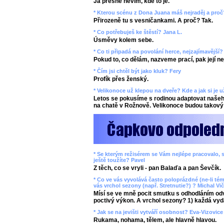
Já přesně nevím, kde to je.
* Kterou scénu z Dona Juana máš nejraděj a proč
Přirozeně tu s vesničankami. A proč? Tak.
* Co potřebuješ ke štěstí? Jana L.
Úsměvy kolem sebe.
* Co ti připadá na povolání herce, nejzajímavější
Pokud to, co dělám, nazveme prací, pak její n
* Čím jsi chtěl být jako kluk? Fery
Profík přes ženský.
* Velikonoce už klepou na dveře? Kde a jak si je 
Letos se pokusíme s rodinou adaptovat našeho
na chatě v Rožnově. Velikonoce budou takový 
* Se kterým režisérem se Vám nejlépe pracovalo, s
ještě toužíte? Pavel
Z těch, co se vryli - pan Balaďa a pan Ševčík.
* Co ve vás vyvolává často poloprázdné (ne-li tém
vás vrchol sezony (např. Stretnutie?) ? Michal Vič
Mísí se ve mně pocit smutku s odhodláním odv
poctivý výkon. A vrchol sezony? 1) každá vyd
* Jak se na jevišti vytváří osobnost? Eva-Vizovice
Rukama, nohama, tělem, ale hlavně hlavou.