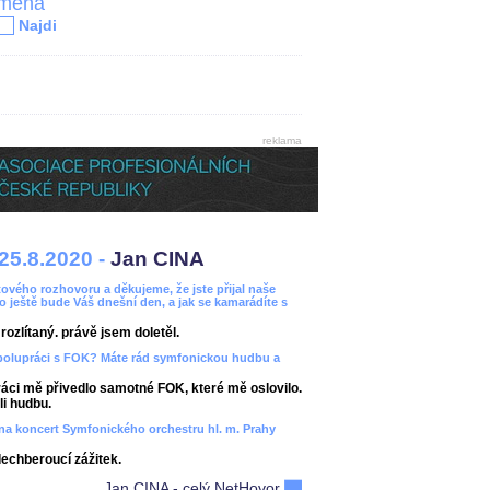
jména
Najdi
reklama
25.8.2020 -
Jan CINA
ového rozhovoru a děkujeme, že jste přijal naše
bo ještě bude Váš dnešní den, a jak se kamarádíte s
ozlítaný. právě jsem doletěl.
spolupráci s FOK? Máte rád symfonickou hudbu a
áci mě přivedlo samotné FOK, které mě oslovilo.
i hudbu.
ít na koncert Symfonického orchestru hl. m. Prahy
dechberoucí zážitek.
Jan CINA - celý NetHovor