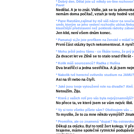
* Dobrý den. Dělal jste už někdy on-line rozhovor
Pavel
Nedělal. A je to znát. Vidíte, jak se ta písmen
nemám doma počítač, vztah je tedy hodně vzd
* Pane Randáre,zajímal by mě váš názor na souč
směr, kterým se jeho vedení rozhodlo ubírat.Neby
klasičtější představení než pokleslá rádoby zába
Jen klid, není všem dnům konec.
* Pamatuji si,že jste profíkem na ženské v mládí by
První část otázky bych nekomentoval. A nyní
* Mohu ještě jednu fámu - co říkáte tomu, že prý j
Za dvacet let ve Zlíně se to stalo snad třikrát
* Kolik máš sourozenců? Radka z Hulína
Dva bratříčci a jedna sestřička. A já jsem nej
* Nakolik tvé herectví ovlivnilo studium na JAMU?
Asi na tři nebo na čtyři.
* Jaké jsou tvoje vytoužené role na divadle? Aleš
Netoužím. Žiju.
* Která z vašich rolí pro vás byla nejvýznamnější
No přece ta, ve které jsem se vám nejvíc líbil.
* Vy si toto všetko píšete sám? Obdivujem vás ...
To myslíte, že to za mne někdo vymýšlí? Jinak 
* Promiňte, ale co znamená "dupat? Na ostravsku 
Děkuji za otázku. Byl to totiž žert kolegy. V př
hrajeme, máme společné rytmické podupávání