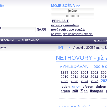
MOJE SCÉNA >>
ška
PŘIHLÁSIT
novinky emailem
NAJDI
nová registrace
soutěže
nastavit jako domovskou stránku
SPECIÁLNÍ
SLUŽBY/INFO
quantcom
TIP!
Videoklip 2005 film, na 
lerie
NETHOVORY
- již
VYHLEDÁVÁNÍ - podle d
1999
2000
2001
2002
200
2010
2011
2012
2013
201
20
2022
2023
2024
2025
únor
leden
březen
duben
srpen
září
říjen
listopad