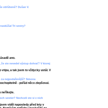
 vaše obľúbené? Dušan V.
naskúšal Tri sestry?
zásadě ano.
 že ste nevedel výstup dohrať? V ktorej
 vtipu, a tak jsem to vždycky ustál. V
š za nejpodařenější? Simona
pochopitelně - pořád něco zlepšoval.
 neříkejte.
roch sestier? Nechceli ste si v nich
jsem viděl naposledy před lety v
ám. Nemívám potřebu "naskočit" na