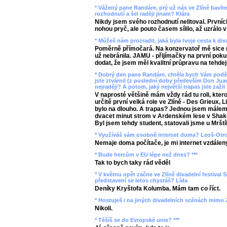
* Vážený pane Randáre, prý už nás ve Zlíně bavíte 
rozhodnutí a šel raději jinam? Klára
Nikdy jsem svého rozhodnutí nelitoval. Prvních
nohou pryč, ale pouto časem sílilo, až uzrálo v
* Můžeš nám prozradit, jaká byla tvoje cesta k di
Poměrně přímočará. Na konzervatoř mě sice m
už nebránila. JAMU - přijímačky na první pokus
dodat, že jsem měl kvalitní průpravu na tehdej
* Dobrý den pane Randáre, chtěla bych Vám poděk
jste ztvárnil (z poslední doby především Don Juan
nejraději? A potom, jaký největší trapas jste zažil 
V naprosté většině mám vždy rád tu roli, kter
určitě první velká role ve Zlíně - Des Grieux,
bylo na dlouho. A trapas? Jednou jsem málem u
dvacet minut strom v Ardenském lese v Shake
Byl jsem tehdy student, statovali jsme u Mrští
* Využíváš sám osobně internet doma? Leoš-Otr
Nemaje doma počítače, je mi internet vzdálen
* Bude hercům v EU lépe než dnes? ***
Tak to bych taky rád věděl
* V květnu opět začne ve Zlíně divadelní festival S
představení se letos chystáš? Lída
Deníky Kryštofa Kolumba. Mám tam co říct.
* Hostuješ i na jiných divadelních scénách mimo Z
Nikoli.
* Těšíš se do Evropské unie? ***