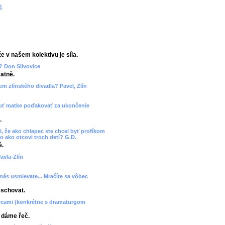
š
e v našem kolektivu je síla.
? Don Slivovice
atně.
cem zlínského divadla? Pavel, Zlín
 chuť matke poďakovať za ukončenie
.
, že ako chlapec ste chcel byť profíkom
o ako otcovi troch detí? G.D.
ě.
avla-Zlín
 nás usmievate... Mračíte sa vôbec
 schovat.
orcami (konkrétne s dramaturgom
, dáme řeč.