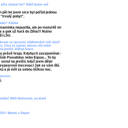
přes dvacet let? Vrátil byste své
 pět let jsem sice byl pořád jednou
 "trvalý pobyt".
vadlu? Klárka
aminka nepustila, ale po maturitě mi
 a pak už hurá do Zlína!!! Nutno
ší LŠU.
ovat za spoustu nádherných rolí, které
). Chci se zeptat, kterou roli máte
na jevišti. Děkuji Ivana
ou právě hraju. Kdybych zavzpomínal -
 Lišák Pseudolus nebo Equus... To by
snul na jevišti, když jsem dělal
spearově inscenaci Jak se vám líbí.
ků a já měl za sebou těžkou noc.
okovice
ý.
etkání 2003 Stretnutie, na které
lín? Martin z Dejvic