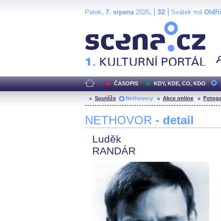
,
, |
|
32
Pátek
7. srpena
2026
Svátek má
Oldři
Scéna.cz
ČASOPIS
KDY, KDE, CO, KDO
Soutěže
Nethovory
Akce online
Fotoga
NETHOVOR
- detail
Luděk
RANDÁR