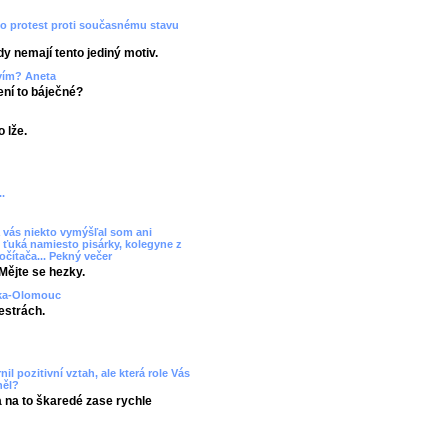
ko protest proti současnému stavu
dy nemají tento jediný motiv.
tvím? Aneta
Není to báječné?
 lže.
.
 vás niekto vymýšľal som ani
 ťuká namiesto pisárky, kolegyne z
očítača... Pekný večer
Mějte se hezky.
uzka-Olomouc
estrách.
il pozitivní vztah, ale která role Vás
něl?
a na to škaredé zase rychle