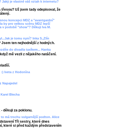
? Jaký je vlastně váš vztah k internetu?
ka třesou? Už jsem tady odepisoval, že
álený.
asnou koncepci MDZ a "avantgardní"
la by pro velkou scénu MDZ lepší
va v podobě "show"? Děkuji Iva M.
l...Jak je tomu nyní? Inka S.,Zlín
? Jsem ten nejhodnější z hodných.
ezdíte do divadla taxíkem... Hanka
 - když mě vezli z nějakého natáčení.
mladší.
 :) Iveta z Hodonína
 z Napajedel
? Karel Blecha
- děkuji za poklonu.
to má trochu vulgarnější podton. Alice
edstavení Tři sestry, které dnes
, které si před každým představením