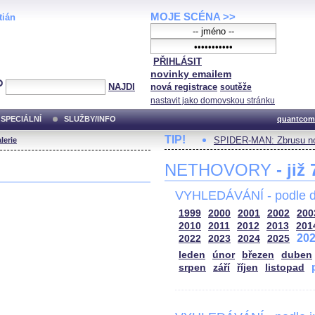
MOJE SCÉNA >>
tián
PŘIHLÁSIT
novinky emailem
NAJDI
nová registrace
soutěže
nastavit jako domovskou stránku
SPECIÁLNÍ
SLUŽBY/INFO
quantcom
TIP!
SPIDER-MAN: Zbrusu no
lerie
NETHOVORY
- již
VYHLEDÁVÁNÍ - podle d
1999
2000
2001
2002
200
2010
2011
2012
2013
201
20
2022
2023
2024
2025
leden
únor
březen
duben
srpen
září
říjen
listopad