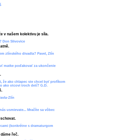
š
e v našem kolektivu je síla.
? Don Slivovice
atně.
cem zlínského divadla? Pavel, Zlín
 chuť matke poďakovať za ukončenie
.
, že ako chlapec ste chcel byť profíkom
o ako otcovi troch detí? G.D.
ě.
avla-Zlín
 nás usmievate... Mračíte sa vôbec
 schovat.
orcami (konkrétne s dramaturgom
, dáme řeč.