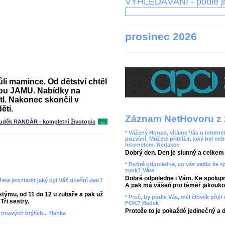
VYHLEDÁVÁNÍ - podle 
prosinec 2026
i mamince. Od dětství chtěl
kou JAMU. Nabídky na
l. Nakonec skončil v
ěti.
Záznam NetHovoru z 
uděk RANDÁR - kompletní životopis
...
* Vážený Honzo, vítáme Vás u internet
pozvání. Můžete přiblížit, jaký byl ne
Internetem. Redakce
Dobrý den. Den je slunný a celkem r
* Dobré odpoledne, co vás vedlo ke 
zvuk? Věra
Dobré odpoledne i Vám. Ke spolupr
ete prozradit jaký byl Váš dnešní den?
A pak má vášeň pro téměř jakoukol
týmu, od 11 do 12 u zubaře a pak už
* Proč, by podle Vás, měl člověk přij
Tři sestry.
FOK? Radek
Protože to je pokaždé jedinečný a 
v tmavých brýlích... Hanka