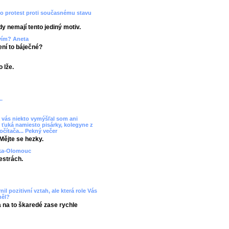
ko protest proti současnému stavu
dy nemají tento jediný motiv.
tvím? Aneta
Není to báječné?
 lže.
.
 vás niekto vymýšľal som ani
 ťuká namiesto pisárky, kolegyne z
očítača... Pekný večer
Mějte se hezky.
uzka-Olomouc
estrách.
il pozitivní vztah, ale která role Vás
něl?
a na to škaredé zase rychle