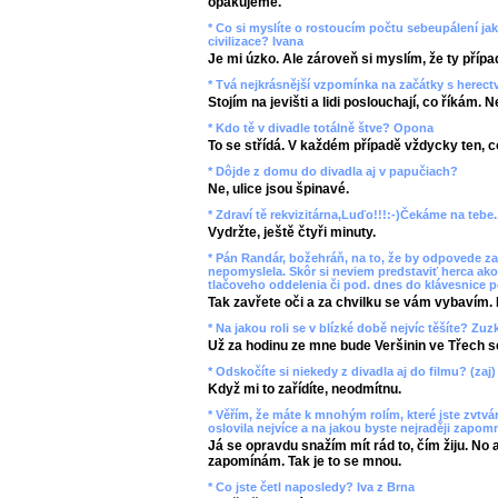
opakujeme.
* Co si myslíte o rostoucím počtu sebeupálení ja
civilizace? Ivana
Je mi úzko. Ale zároveň si myslím, že ty přípa
* Tvá nejkrásnější vzpomínka na začátky s herec
Stojím na jevišti a lidi poslouchají, co říkám. 
* Kdo tě v divadle totálně štve? Opona
To se střídá. V každém případě vždycky ten, co
* Dôjde z domu do divadla aj v papučiach?
Ne, ulice jsou špinavé.
* Zdraví tě rekvizitárna,Luďo!!!:-)Čekáme na tebe..
Vydržte, ještě čtyři minuty.
* Pán Randár, božehráň, na to, že by odpovede za
nepomyslela. Skôr si neviem predstaviť herca ako
tlačoveho oddelenia či pod. dnes do klávesnice p
Tak zavřete oči a za chvilku se vám vybavím. 
* Na jakou roli se v blízké době nejvíc těšíte? Z
Už za hodinu ze mne bude Veršinin ve Třech s
* Odskočíte si niekedy z divadla aj do filmu? (zaj)
Když mi to zařídíte, neodmítnu.
* Věřím, že máte k mnohým rolím, které jste zvtvárn
oslovila nejvíce a na jakou byste nejraději zapom
Já se opravdu snažím mít rád to, čím žiju. No 
zapomínám. Tak je to se mnou.
* Co jste četl naposledy? Iva z Brna