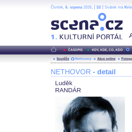
,
, |
|
32
Čtvrtek
6. srpena
2026
Svátek má
Kris
Scéna.cz
ČASOPIS
KDY, KDE, CO, KDO
Soutěže
Nethovory
Akce online
Fotoga
NETHOVOR
- detail
Luděk
RANDÁR