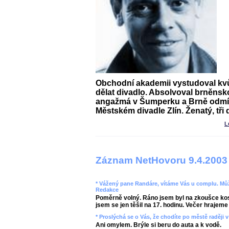
Obchodní akademii vystudoval kvůl
dělat divadlo. Absolvoval brněns
angažmá v Šumperku a Brně odmít
Městském divadle Zlín. Ženatý, tři d
L
Záznam NetHovoru 9.4.2003
* Vážený pane Randáre, vítáme Vás u complu. Můž
Redakce
Poměrně volný. Ráno jsem byl na zkoušce kos
jsem se jen těšil na 17. hodinu. Večer hrajeme 
* Proslýchá se o Vás, že chodíte po městě raději 
Ani omylem. Brýle si beru do auta a k vodě.