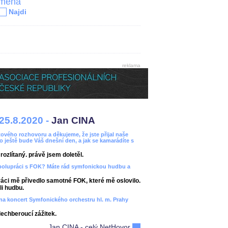
jména
Najdi
reklama
25.8.2020 -
Jan CINA
ového rozhovoru a děkujeme, že jste přijal naše
bo ještě bude Váš dnešní den, a jak se kamarádíte s
ozlítaný. právě jsem doletěl.
spolupráci s FOK? Máte rád symfonickou hudbu a
áci mě přivedlo samotné FOK, které mě oslovilo.
i hudbu.
ít na koncert Symfonického orchestru hl. m. Prahy
dechberoucí zážitek.
Jan CINA - celý NetHovor