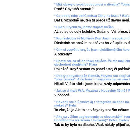
* Máš obavy o svoji budoucnost u divadla? Toma
Proč? Chystáš atentát?
* Co podle tebe ubírá městu Zlínu na kráse? Baťa
Baťa rozhodně ne, ten tu přece už dávno není.
* Luďo, urychli to, jdeme dupat! Dušan
Až se sejde celý kolektiv, Dušane! Víš přece, ž
* Pronásleduje tě Moliérův Don Juan i v soukromí
Důsledně se snažím nechávat ho v šuplíku v š
* Čím si vysvětlujete, že jste nejoblíbenějším her
A odkedy?
* Dostal ste sa už do takej situácie, že ste mali
obchodnej akadémie? Klára
Pokaždé, když sedám za psací stroj či počítač
* Dobrý podvečer pán Randár, Ferymu ste odpísali
"přes ženský". A čo teraz - nevypomstilo sa vám t
Nikoli. V této sféře jsem konal vždy odpovědn
* Jak se ti hraje W.A. Mozarta v Kouzelné flétně? P
V pohodě.
* Hovorili ste o úsmeve aj z fotografie sa dnes na
niekedy? Hela
To víte, že jo.Ale to se vždycky snažím někam
* Ako sa v Zlíne spolupracuje so slovenskými tv
Horváthom a režisérom Lavríkom)? Peter, Zvolen
Tak to by bylo na dlouho. Však někdy přijeďte