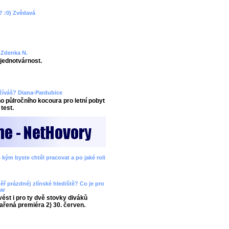
? :0) Zvědavá
? Zdenka N.
ejednotvárnost.
užíváš? Diana-Pardubice
 půlročního kocoura pro letní pobyt
test.
 kým byste chtěl pracovat a po jaké roli
ěř prázdné) zlínské hlediště? Co je pro
ar
ést i pro ty dvě stovky diváků
ařená premiéra 2) 30. červen.