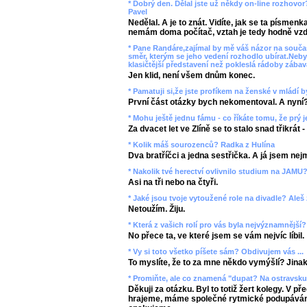
* Dobrý den. Dělal jste už někdy on-line rozhovor
Pavel
Nedělal. A je to znát. Vidíte, jak se ta písmen
nemám doma počítač, vztah je tedy hodně vzd
* Pane Randáre,zajímal by mě váš názor na souč
směr, kterým se jeho vedení rozhodlo ubírat.Neby
klasičtější představení než pokleslá rádoby zába
Jen klid, není všem dnům konec.
* Pamatuji si,že jste profíkem na ženské v mládí by
První část otázky bych nekomentoval. A nyní
* Mohu ještě jednu fámu - co říkáte tomu, že prý j
Za dvacet let ve Zlíně se to stalo snad třikrát
* Kolik máš sourozenců? Radka z Hulína
Dva bratříčci a jedna sestřička. A já jsem nej
* Nakolik tvé herectví ovlivnilo studium na JAMU?
Asi na tři nebo na čtyři.
* Jaké jsou tvoje vytoužené role na divadle? Aleš
Netoužím. Žiju.
* Která z vašich rolí pro vás byla nejvýznamnější
No přece ta, ve které jsem se vám nejvíc líbil.
* Vy si toto všetko píšete sám? Obdivujem vás ...
To myslíte, že to za mne někdo vymýšlí? Jinak 
* Promiňte, ale co znamená "dupat? Na ostravsku 
Děkuji za otázku. Byl to totiž žert kolegy. V př
hrajeme, máme společné rytmické podupávání