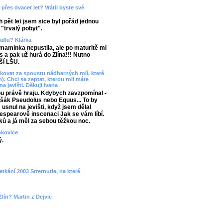
přes dvacet let? Vrátil byste své
 pět let jsem sice byl pořád jednou
 "trvalý pobyt".
vadlu? Klárka
aminka nepustila, ale po maturitě mi
 a pak už hurá do Zlína!!! Nutno
ší LŠU.
ovat za spoustu nádherných rolí, které
). Chci se zeptat, kterou roli máte
na jevišti. Děkuji Ivana
ou právě hraju. Kdybych zavzpomínal -
 Lišák Pseudolus nebo Equus... To by
snul na jevišti, když jsem dělal
spearově inscenaci Jak se vám líbí.
ků a já měl za sebou těžkou noc.
okovice
ý.
etkání 2003 Stretnutie, na které
lín? Martin z Dejvic