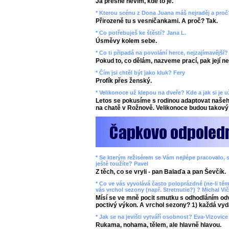
Já přesně nevím, kde to je.
* Kterou scénu z Dona Juana máš nejraděj a proč
Přirozeně tu s vesničankami. A proč? Tak.
* Co potřebuješ ke štěstí? Jana L.
Úsměvy kolem sebe.
* Co ti připadá na povolání herce, nejzajímavější
Pokud to, co dělám, nazveme prací, pak její n
* Čím jsi chtěl být jako kluk? Fery
Profík přes ženský.
* Velikonoce už klepou na dveře? Kde a jak si je 
Letos se pokusíme s rodinou adaptovat našeho
na chatě v Rožnově. Velikonoce budou takový 
* Se kterým režisérem se Vám nejlépe pracovalo, s
ještě toužíte? Pavel
Z těch, co se vryli - pan Balaďa a pan Ševčík.
* Co ve vás vyvolává často poloprázdné (ne-li tém
vás vrchol sezony (např. Stretnutie?) ? Michal Vič
Mísí se ve mně pocit smutku s odhodláním odv
poctivý výkon. A vrchol sezony? 1) každá vyd
* Jak se na jevišti vytváří osobnost? Eva-Vizovice
Rukama, nohama, tělem, ale hlavně hlavou.