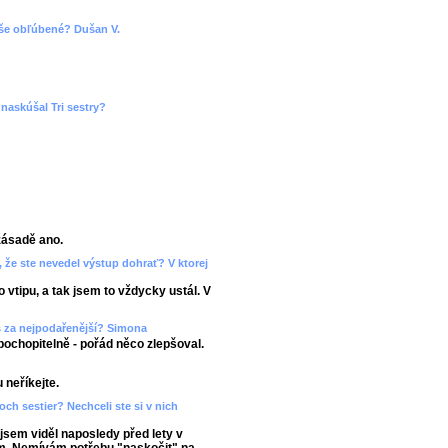
 vaše obľúbené? Dušan V.
naskúšal Tri sestry?
zásadě ano.
 že ste nevedel výstup dohrať? V ktorej
 vtipu, a tak jsem to vždycky ustál. V
š za nejpodařenější? Simona
pochopitelně - pořád něco zlepšoval.
 neříkejte.
roch sestier? Nechceli ste si v nich
jsem viděl naposledy před lety v
ám. Nemívám potřebu "naskočit" na