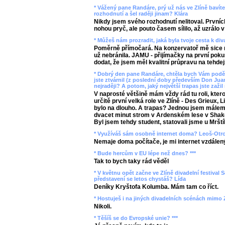
* Vážený pane Randáre, prý už nás ve Zlíně bavíte 
rozhodnutí a šel raději jinam? Klára
Nikdy jsem svého rozhodnutí nelitoval. Prvních
nohou pryč, ale pouto časem sílilo, až uzrálo v
* Můžeš nám prozradit, jaká byla tvoje cesta k di
Poměrně přímočará. Na konzervatoř mě sice m
už nebránila. JAMU - přijímačky na první pokus
dodat, že jsem měl kvalitní průpravu na tehdej
* Dobrý den pane Randáre, chtěla bych Vám poděk
jste ztvárnil (z poslední doby především Don Juan
nejraději? A potom, jaký největší trapas jste zažil 
V naprosté většině mám vždy rád tu roli, kter
určitě první velká role ve Zlíně - Des Grieux,
bylo na dlouho. A trapas? Jednou jsem málem u
dvacet minut strom v Ardenském lese v Shake
Byl jsem tehdy student, statovali jsme u Mrští
* Využíváš sám osobně internet doma? Leoš-Otr
Nemaje doma počítače, je mi internet vzdálen
* Bude hercům v EU lépe než dnes? ***
Tak to bych taky rád věděl
* V květnu opět začne ve Zlíně divadelní festival S
představení se letos chystáš? Lída
Deníky Kryštofa Kolumba. Mám tam co říct.
* Hostuješ i na jiných divadelních scénách mimo Z
Nikoli.
* Těšíš se do Evropské unie? ***