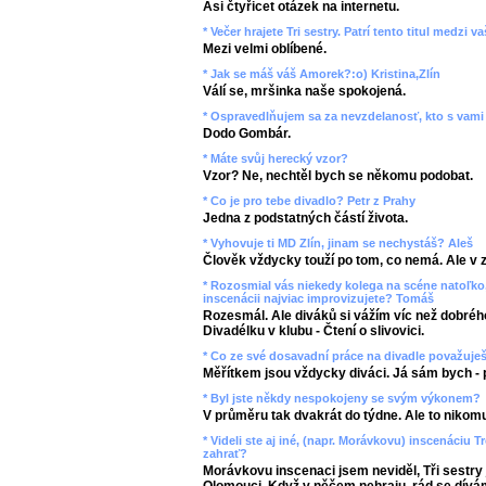
Asi čtyřicet otázek na internetu.
* Večer hrajete Tri sestry. Patrí tento titul medzi
Mezi velmi oblíbené.
* Jak se máš váš Amorek?:o) Kristina,Zlín
Válí se, mršinka naše spokojená.
* Ospravedlňujem sa za nevzdelanosť, kto s vami 
Dodo Gombár.
* Máte svůj herecký vzor?
Vzor? Ne, nechtěl bych se někomu podobat.
* Co je pro tebe divadlo? Petr z Prahy
Jedna z podstatných částí života.
* Vyhovuje ti MD Zlín, jinam se nechystáš? Aleš
Člověk vždycky touží po tom, co nemá. Ale v 
* Rozosmial vás niekedy kolega na scéne natoľko,
inscenácii najviac improvizujete? Tomáš
Rozesmál. Ale diváků si vážím víc než dobrého
Divadélku v klubu - Čtení o slivovici.
* Co ze své dosavadní práce na divadle považuje
Měřítkem jsou vždycky diváci. Já sám bych - 
* Byl jste někdy nespokojeny se svým výkonem?
V průměru tak dvakrát do týdne. Ale to nikomu
* Videli ste aj iné, (napr. Morávkovu) inscenáciu T
zahrať?
Morávkovu inscenaci jsem neviděl, Tři sestry 
Olomouci. Když v něčem nehraju, rád se dív