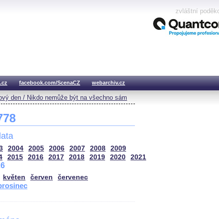
zvláštní poděk
.cz
facebook.com/ScenaCZ
webarchiv.cz
vý den / Nikdo nemůže být na všechno sám
 778
ata
3
2004
2005
2006
2007
2008
2009
4
2015
2016
2017
2018
2019
2020
2021
26
květen
červen
červenec
prosinec