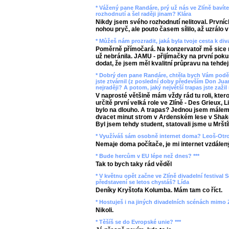
* Vážený pane Randáre, prý už nás ve Zlíně bavíte 
rozhodnutí a šel raději jinam? Klára
Nikdy jsem svého rozhodnutí nelitoval. Prvních
nohou pryč, ale pouto časem sílilo, až uzrálo v
* Můžeš nám prozradit, jaká byla tvoje cesta k di
Poměrně přímočará. Na konzervatoř mě sice m
už nebránila. JAMU - přijímačky na první pokus
dodat, že jsem měl kvalitní průpravu na tehdej
* Dobrý den pane Randáre, chtěla bych Vám poděk
jste ztvárnil (z poslední doby především Don Juan
nejraději? A potom, jaký největší trapas jste zažil 
V naprosté většině mám vždy rád tu roli, kter
určitě první velká role ve Zlíně - Des Grieux,
bylo na dlouho. A trapas? Jednou jsem málem u
dvacet minut strom v Ardenském lese v Shake
Byl jsem tehdy student, statovali jsme u Mrští
* Využíváš sám osobně internet doma? Leoš-Otr
Nemaje doma počítače, je mi internet vzdálen
* Bude hercům v EU lépe než dnes? ***
Tak to bych taky rád věděl
* V květnu opět začne ve Zlíně divadelní festival S
představení se letos chystáš? Lída
Deníky Kryštofa Kolumba. Mám tam co říct.
* Hostuješ i na jiných divadelních scénách mimo Z
Nikoli.
* Těšíš se do Evropské unie? ***