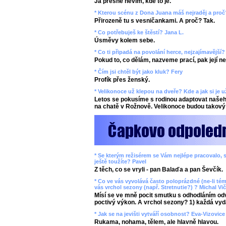
Já přesně nevím, kde to je.
* Kterou scénu z Dona Juana máš nejraděj a proč
Přirozeně tu s vesničankami. A proč? Tak.
* Co potřebuješ ke štěstí? Jana L.
Úsměvy kolem sebe.
* Co ti připadá na povolání herce, nejzajímavější
Pokud to, co dělám, nazveme prací, pak její n
* Čím jsi chtěl být jako kluk? Fery
Profík přes ženský.
* Velikonoce už klepou na dveře? Kde a jak si je 
Letos se pokusíme s rodinou adaptovat našeho
na chatě v Rožnově. Velikonoce budou takový 
* Se kterým režisérem se Vám nejlépe pracovalo, s
ještě toužíte? Pavel
Z těch, co se vryli - pan Balaďa a pan Ševčík.
* Co ve vás vyvolává často poloprázdné (ne-li tém
vás vrchol sezony (např. Stretnutie?) ? Michal Vič
Mísí se ve mně pocit smutku s odhodláním odv
poctivý výkon. A vrchol sezony? 1) každá vyd
* Jak se na jevišti vytváří osobnost? Eva-Vizovice
Rukama, nohama, tělem, ale hlavně hlavou.