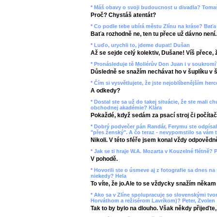
* Máš obavy o svoji budoucnost u divadla? Toma
Proč? Chystáš atentát?
* Co podle tebe ubírá městu Zlínu na kráse? Baťa
Baťa rozhodně ne, ten tu přece už dávno není.
* Luďo, urychli to, jdeme dupat! Dušan
Až se sejde celý kolektiv, Dušane! Víš přece, ž
* Pronásleduje tě Moliérův Don Juan i v soukromí
Důsledně se snažím nechávat ho v šuplíku v š
* Čím si vysvětlujete, že jste nejoblíbenějším her
A odkedy?
* Dostal ste sa už do takej situácie, že ste mali
obchodnej akadémie? Klára
Pokaždé, když sedám za psací stroj či počítač
* Dobrý podvečer pán Randár, Ferymu ste odpísali
"přes ženský". A čo teraz - nevypomstilo sa vám t
Nikoli. V této sféře jsem konal vždy odpovědn
* Jak se ti hraje W.A. Mozarta v Kouzelné flétně? P
V pohodě.
* Hovorili ste o úsmeve aj z fotografie sa dnes na
niekedy? Hela
To víte, že jo.Ale to se vždycky snažím někam
* Ako sa v Zlíne spolupracuje so slovenskými tv
Horváthom a režisérom Lavríkom)? Peter, Zvolen
Tak to by bylo na dlouho. Však někdy přijeďte