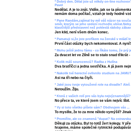
* Dobrý den. Dělal jste už někdy on-line rozhovor
Pavel
Nedělal. A je to znát. Vidíte, jak se ta písmen
nemám doma počítač, vztah je tedy hodně vzd
* Pane Randáre,zajímal by mě váš názor na souč
směr, kterým se jeho vedení rozhodlo ubírat.Neby
klasičtější představení než pokleslá rádoby zába
Jen klid, není všem dnům konec.
* Pamatuji si,že jste profíkem na ženské v mládí by
První část otázky bych nekomentoval. A nyní
* Mohu ještě jednu fámu - co říkáte tomu, že prý j
Za dvacet let ve Zlíně se to stalo snad třikrát
* Kolik máš sourozenců? Radka z Hulína
Dva bratříčci a jedna sestřička. A já jsem nej
* Nakolik tvé herectví ovlivnilo studium na JAMU?
Asi na tři nebo na čtyři.
* Jaké jsou tvoje vytoužené role na divadle? Aleš
Netoužím. Žiju.
* Která z vašich rolí pro vás byla nejvýznamnější
No přece ta, ve které jsem se vám nejvíc líbil.
* Vy si toto všetko píšete sám? Obdivujem vás ...
To myslíte, že to za mne někdo vymýšlí? Jinak 
* Promiňte, ale co znamená "dupat? Na ostravsku 
Děkuji za otázku. Byl to totiž žert kolegy. V př
hrajeme, máme společné rytmické podupávání