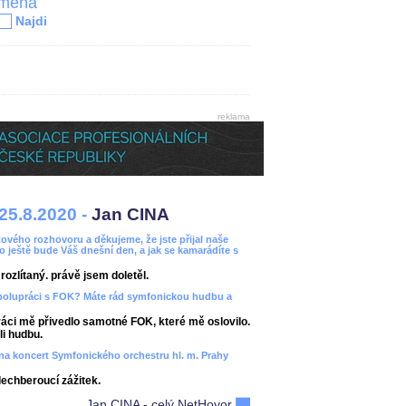
jména
Najdi
reklama
25.8.2020 -
Jan CINA
ového rozhovoru a děkujeme, že jste přijal naše
bo ještě bude Váš dnešní den, a jak se kamarádíte s
ozlítaný. právě jsem doletěl.
spolupráci s FOK? Máte rád symfonickou hudbu a
áci mě přivedlo samotné FOK, které mě oslovilo.
i hudbu.
ít na koncert Symfonického orchestru hl. m. Prahy
dechberoucí zážitek.
Jan CINA - celý NetHovor