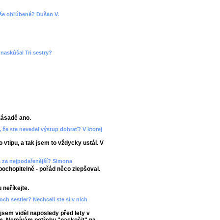
 vaše obľúbené? Dušan V.
naskúšal Tri sestry?
zásadě ano.
 že ste nevedel výstup dohrať? V ktorej
 vtipu, a tak jsem to vždycky ustál. V
š za nejpodařenější? Simona
pochopitelně - pořád něco zlepšoval.
 neříkejte.
roch sestier? Nechceli ste si v nich
jsem viděl naposledy před lety v
ám. Nemívám potřebu "naskočit" na