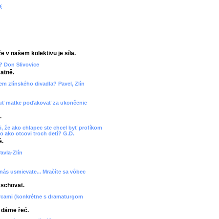
š
e v našem kolektivu je síla.
? Don Slivovice
atně.
cem zlínského divadla? Pavel, Zlín
 chuť matke poďakovať za ukončenie
.
, že ako chlapec ste chcel byť profíkom
o ako otcovi troch detí? G.D.
ě.
avla-Zlín
 nás usmievate... Mračíte sa vôbec
 schovat.
orcami (konkrétne s dramaturgom
, dáme řeč.