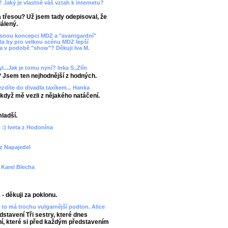
? Jaký je vlastně váš vztah k internetu?
ka třesou? Už jsem tady odepisoval, že
álený.
asnou koncepci MDZ a "avantgardní"
la by pro velkou scénu MDZ lepší
va v podobě "show"? Děkuji Iva M.
l...Jak je tomu nyní? Inka S.,Zlín
? Jsem ten nejhodnější z hodných.
ezdíte do divadla taxíkem... Hanka
 - když mě vezli z nějakého natáčení.
mladší.
 :) Iveta z Hodonína
 z Napajedel
? Karel Blecha
- děkuji za poklonu.
to má trochu vulgarnější podton. Alice
edstavení Tři sestry, které dnes
, které si před každým představením