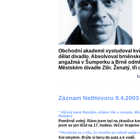
Obchodní akademii vystudoval kvůl
dělat divadlo. Absolvoval brněns
angažmá v Šumperku a Brně odmít
Městském divadle Zlín. Ženatý, tři d
L
Záznam NetHovoru 9.4.2003
* Vážený pane Randáre, vítáme Vás u complu. Můž
Redakce
Poměrně volný. Ráno jsem byl na zkoušce kos
jsem se jen těšil na 17. hodinu. Večer hrajeme 
* Proslýchá se o Vás, že chodíte po městě raději 
Ani omylem. Brýle si beru do auta a k vodě.