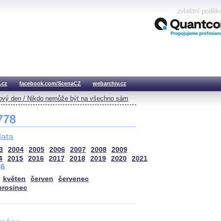
zvláštní poděk
.cz
facebook.com/ScenaCZ
webarchiv.cz
vý den / Nikdo nemůže být na všechno sám
 778
ata
3
2004
2005
2006
2007
2008
2009
4
2015
2016
2017
2018
2019
2020
2021
26
květen
červen
červenec
prosinec