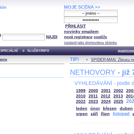
MOJE SCÉNA >>
tián
PŘIHLÁSIT
novinky emailem
NAJDI
nová registrace
soutěže
nastavit jako domovskou stránku
SPECIÁLNÍ
SLUŽBY/INFO
quantcom
TIP!
SPIDER-MAN: Zbrusu no
lerie
NETHOVORY
- již
VYHLEDÁVÁNÍ - podle d
1999
2000
2001
2002
200
2010
2011
2012
2013
201
20
2022
2023
2024
2025
leden
únor
březen
duben
listopad
srpen
září
říjen