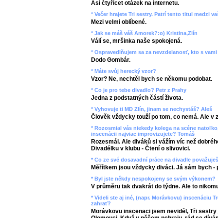
Asi čtyřicet otázek na internetu.
* Večer hrajete Tri sestry. Patrí tento titul medzi
Mezi velmi oblíbené.
* Jak se máš váš Amorek?:o) Kristina,Zlín
Válí se, mršinka naše spokojená.
* Ospravedlňujem sa za nevzdelanosť, kto s vami 
Dodo Gombár.
* Máte svůj herecký vzor?
Vzor? Ne, nechtěl bych se někomu podobat.
* Co je pro tebe divadlo? Petr z Prahy
Jedna z podstatných částí života.
* Vyhovuje ti MD Zlín, jinam se nechystáš? Aleš
Člověk vždycky touží po tom, co nemá. Ale v 
* Rozosmial vás niekedy kolega na scéne natoľko,
inscenácii najviac improvizujete? Tomáš
Rozesmál. Ale diváků si vážím víc než dobrého
Divadélku v klubu - Čtení o slivovici.
* Co ze své dosavadní práce na divadle považuje
Měřítkem jsou vždycky diváci. Já sám bych - 
* Byl jste někdy nespokojeny se svým výkonem?
V průměru tak dvakrát do týdne. Ale to nikomu
* Videli ste aj iné, (napr. Morávkovu) inscenáciu T
zahrať?
Morávkovu inscenaci jsem neviděl, Tři sestry 
Olomouci. Když v něčem nehraju, rád se dív