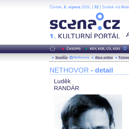
,
, |
|
32
Čtvrtek
6. srpena
2026
Svátek má
Kris
Scéna.cz
ČASOPIS
KDY, KDE, CO, KDO
Soutěže
Nethovory
Akce online
Fotoga
NETHOVOR
- detail
Luděk
RANDÁR