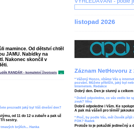
VYHLEDÁVÁNÍ - podle 
listopad 2026
i mamince. Od dětství chtěl
kou JAMU. Nabídky na
l. Nakonec skončil v
ěti.
Záznam NetHovoru z 
uděk RANDÁR - kompletní životopis
...
* Vážený Honzo, vítáme Vás u internet
pozvání. Můžete přiblížit, jaký byl ne
Internetem. Redakce
Dobrý den. Den je slunný a celkem r
* Dobré odpoledne, co vás vedlo ke 
zvuk? Věra
Dobré odpoledne i Vám. Ke spolupr
ete prozradit jaký byl Váš dnešní den?
A pak má vášeň pro téměř jakoukol
týmu, od 11 do 12 u zubaře a pak už
* Proč, by podle Vás, měl člověk přij
Tři sestry.
FOK? Radek
Protože to je pokaždé jedinečný a 
v tmavých brýlích... Hanka