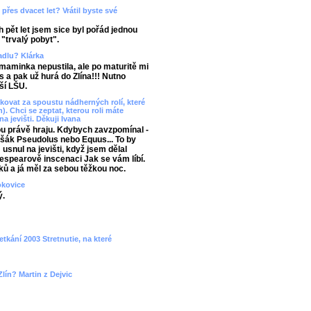
přes dvacet let? Vrátil byste své
 pět let jsem sice byl pořád jednou
 "trvalý pobyt".
vadlu? Klárka
aminka nepustila, ale po maturitě mi
 a pak už hurá do Zlína!!! Nutno
ší LŠU.
ovat za spoustu nádherných rolí, které
). Chci se zeptat, kterou roli máte
na jevišti. Děkuji Ivana
ou právě hraju. Kdybych zavzpomínal -
 Lišák Pseudolus nebo Equus... To by
snul na jevišti, když jsem dělal
spearově inscenaci Jak se vám líbí.
ků a já měl za sebou těžkou noc.
okovice
ý.
etkání 2003 Stretnutie, na které
lín? Martin z Dejvic