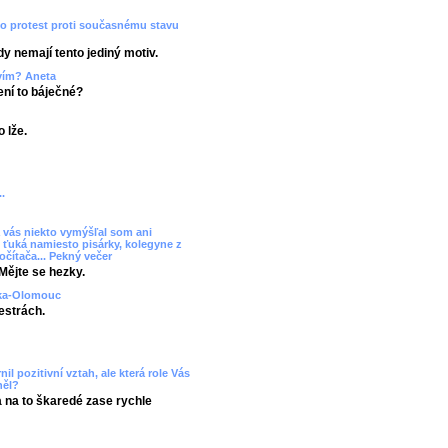
ko protest proti současnému stavu
dy nemají tento jediný motiv.
tvím? Aneta
Není to báječné?
 lže.
.
 vás niekto vymýšľal som ani
 ťuká namiesto pisárky, kolegyne z
očítača... Pekný večer
Mějte se hezky.
uzka-Olomouc
estrách.
il pozitivní vztah, ale která role Vás
něl?
a na to škaredé zase rychle