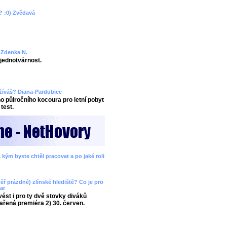
? :0) Zvědavá
? Zdenka N.
ejednotvárnost.
užíváš? Diana-Pardubice
 půlročního kocoura pro letní pobyt
test.
 kým byste chtěl pracovat a po jaké roli
ěř prázdné) zlínské hlediště? Co je pro
ar
ést i pro ty dvě stovky diváků
ařená premiéra 2) 30. červen.