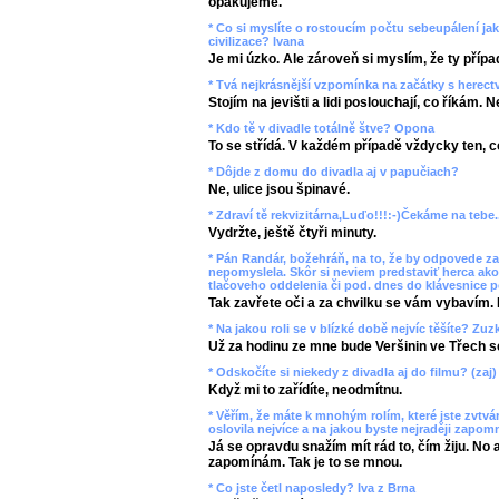
opakujeme.
* Co si myslíte o rostoucím počtu sebeupálení ja
civilizace? Ivana
Je mi úzko. Ale zároveň si myslím, že ty přípa
* Tvá nejkrásnější vzpomínka na začátky s herec
Stojím na jevišti a lidi poslouchají, co říkám. 
* Kdo tě v divadle totálně štve? Opona
To se střídá. V každém případě vždycky ten, co
* Dôjde z domu do divadla aj v papučiach?
Ne, ulice jsou špinavé.
* Zdraví tě rekvizitárna,Luďo!!!:-)Čekáme na tebe..
Vydržte, ještě čtyři minuty.
* Pán Randár, božehráň, na to, že by odpovede za
nepomyslela. Skôr si neviem predstaviť herca ako
tlačoveho oddelenia či pod. dnes do klávesnice p
Tak zavřete oči a za chvilku se vám vybavím. 
* Na jakou roli se v blízké době nejvíc těšíte? Z
Už za hodinu ze mne bude Veršinin ve Třech s
* Odskočíte si niekedy z divadla aj do filmu? (zaj)
Když mi to zařídíte, neodmítnu.
* Věřím, že máte k mnohým rolím, které jste zvtvárn
oslovila nejvíce a na jakou byste nejraději zapom
Já se opravdu snažím mít rád to, čím žiju. No 
zapomínám. Tak je to se mnou.
* Co jste četl naposledy? Iva z Brna