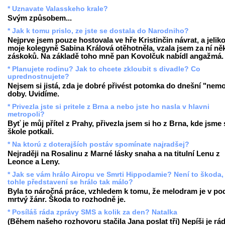
* Uznavate Valasskeho krale?
Svým způsobem...
* Jak k tomu prislo, ze jste se dostala do Narodniho?
Nejprve jsem pouze hostovala ve hře Kristinčin návrat, a jelik
moje kolegyně Sabina Králová otěhotněla, vzala jsem za ní něk
záskoků. Na základě toho mně pan Kovolčuk nabídl angažmá.
* Planujete rodinu? Jak to chcete zkloubit s divadle? Co
uprednostnujete?
Nejsem si jistá, zda je dobré přivést potomka do dnešní "nem
doby. Uvidíme.
* Privezla jste si pritele z Brna a nebo jste ho nasla v hlavni
metropoli?
Byť je můj přítel z Prahy, přivezla jsem si ho z Brna, kde jsme
škole potkali.
* Na ktorú z doterajších postáv spomínate najradšej?
Nejraději na Rosalinu z Marné lásky snaha a na titulní Lenu z
Leonce a Leny.
* Jak se vám hrálo Airopu ve Smrti Hippodamie? Není to škoda,
tohle představení se hrálo tak málo?
Byla to náročná práce, vzhledem k tomu, že melodram je v po
mrtvý žánr. Škoda to rozhodně je.
* Posíláš ráda zprávy SMS a kolik za den? Natalka
(Během našeho rozhovoru stačila Jana poslat tři) Nepíši je rád