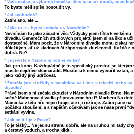
* Vaše matka je výborná herečka. Jste také tak dobrá, nebo lep
To byste měli spíše posoudit vy.
* Jsi svobodná?
Zatím ano, ale ...
* Jake to je - byt tak mlada a v Narodnim?
Nevnímám to jako zásadní věc. Vždycky jsem tíhla k velkému
divadlu. Generečních studiových projektů jsem si na škole uži
dostatečně. Mám pocit, že v Národním divadle mohu získat 
důležitých, ať už kladných či záporných zkušeností. Každá z n
dobrá. Ne?
* Je jeviste v Narodnim hodne velke?
Jak pro koho. Každopádně je to specifický prostor, se kterým 
musíte nejdříve skamarádit. Musíte si k němu vytvořit vztah, a
jako každý jiný udržovat.
* Zahrála jste si někdy s maminkou ve filmu, v televizi, nebo na
divadle?
Právě jsem s ní začala zkoušet v Národním divadle Brno. Na 
scéně Mahenova divadla připravujeme hru P. Marbera Na dote
Maminka v této hře nejen hraje, ale i ji režíruje. Zatím jsme na
počátku zkoušení, a s napětím očekávám jak se naše první "dv
setkání vyvine.
* Jak se ti žije v Praze?
To je těžký... Na jednu stranu dobře, ale na druhou mi tady chy
a čerstvý vzduch, a trocha klidu.