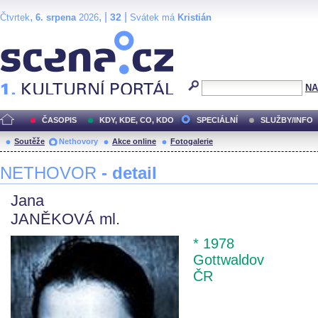
,
, |
|
32
Čtvrtek
6. srpena
2026
Svátek má
Kristián
Scéna.cz
NA
ČASOPIS
KDY, KDE, CO, KDO
SPECIÁLNÍ
SLUŽBY/INFO
Soutěže
Nethovory
Akce online
Fotogalerie
NETHOVOR
- detail
Jana
JANĚKOVÁ ml.
* 1978
Gottwaldov
ČR