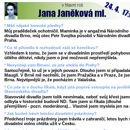
* Máš nějaké herecké předky?
Můj pradědeček ochotničil. Maminka je v angažmá Národního
divadla Brno, můj otec Petr Svojtka působil v Národním divad
Praha.
* Co tě přivedlo k rozhodnutí stát se herečkou?
Vzhledem k tomu, že jsem se v divadelním prostředí pohybova
útlého dětství, nikdy jsem o jiné možnosti nepřemýšlela.
* Nevycitaji vam Brnaci, ze jste utekla do Prahy?
Samozřejmě, to už je v jejich povaze. Dlouho jsem si připadala
Mauglí. V Brně mě nechtěli, že jsem Pražačka a v Praze, že js
Brna. Nejvtipnější je, že pocházím z Valašska.
* Co jste si v duchu říkala, když jste poprvé vstoupila na jeviště
Stavovského divadla?
Stavovské divadlo jsem tolik nevnímala, neboť svůj křest jsem 
odbyla v historické budově ND. Tam jsem si říkala (dlouhé
přemýšlení - pozn. moderátora)... Vlastně jsem myslela jen na r
* Jak budeš trávit letošní divadelní prázdniny?
Předchozí troje prázdniny jsem trávila v zahraničí, letos bych 
divadelní volno chtěla užít v Česku.