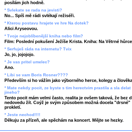
posílám jich hodně.
* Svlekate se rada na jevisti?
No... Spíš mě rádi svlékají režiséři.
* Kterou postavu hrajete ve hre Na dotek?
Alici Aryseovou.
* Tvoje nejoblíbenější kniha nebo film?
Film: Poslední pokušení Ježíše Krista. Kniha: Na Větrné hůrce
* Serfuješ ráda na internetu? Tvix
Jo, jo, jojojojo.
* Je vas pritel umelec?
Ano.
* Libi se vam Boris Rosner????
Především si ho vážím jako výborného herce, kolegy a člověka
* Mate nekdy pocit, ze byste s tim herectvim prastila a sla dela
jineho?
Tento pocit mám velmi často, realita je ovšem taková, že bez d
nedovedu žít. Coýž je svým způsobem možná docela "drsné"
prokletí.
* Jeste nechod!!!!
Děkuju za přízeň, ale spěchám na koncert. Mějte se hezky.