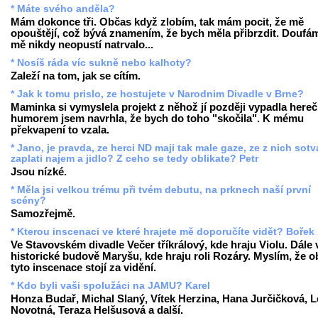
* Máte svého anděla?
Mám dokonce tři. Občas když zlobím, tak mám pocit, že mě
opouštějí, což bývá znamením, že bych měla přibrzdit. Doufám
mě nikdy neopustí natrvalo...
* Nosíš ráda víc sukně nebo kalhoty?
Zaleží na tom, jak se cítím.
* Jak k tomu prislo, ze hostujete v Narodnim Divadle v Brne?
Maminka si vymyslela projekt z něhož jí později vypadla hereč
humorem jsem navrhla, že bych do toho "skočila". K mému
překvapení to vzala.
* Jano, je pravda, ze herci ND maji tak male gaze, ze z nich sotv
zaplati najem a jidlo? Z ceho se tedy oblikate? Petr
Jsou nízké.
* Měla jsi velkou trému při tvém debutu, na prknech naší první
scény?
Samozřejmě.
* Kterou inscenaci ve které hrajete mě doporučíte vidět? Bořek
Ve Stavovském divadle Večer tříkrálový, kde hraju Violu. Dále 
historické budově Maryšu, kde hraju roli Rozáry. Myslím, že o
tyto inscenace stojí za vidění.
* Kdo byli vaši spolužáci na JAMU? Karel
Honza Budař, Michal Slaný, Vítek Herzina, Hana Jurčičková, 
Novotná, Teraza Helšusová a další.