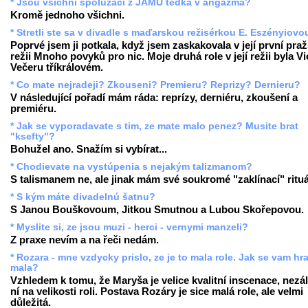
* Jsou vsichni spoluzaci z JAMU tedka v angazma?
Kromě jednoho všichni.
* Stretli ste sa v divadle s maďarskou režisérkou E. Eszényiovo
Poprvé jsem ji potkala, když jsem zaskakovala v její první pra
režii Mnoho povyků pro nic. Moje druhá role v její režii byla Vi
Večeru tříkrálovém.
* Co mate nejradeji? Zkouseni? Premieru? Reprizy? Dernieru?
V následující pořadí mám ráda: reprízy, derniéru, zkoušení a
premiéru.
* Jak se vyporadavate s tim, ze mate malo penez? Musite brat
"ksefty"?
Bohužel ano. Snažím si vybírat...
* Chodievate na vystúpenia s nejakým talizmanom?
S talismanem ne, ale jinak mám své soukromé "zaklínací" rituá
* S kým máte divadelnú šatnu?
S Janou Bouškovoum, Jitkou Smutnou a Lubou Skořepovou.
* Myslite si, ze jsou muzi - herci - vernymi manzeli?
Z praxe nevím a na řeči nedám.
* Rozara - mne vzdycky prislo, ze je to mala role. Jak se vam hra
mala?
Vzhledem k tomu, že Maryša je velice kvalitní inscenace, nezál
ní na velikosti roli. Postava Rozáry je sice malá role, ale velmi
důležitá.