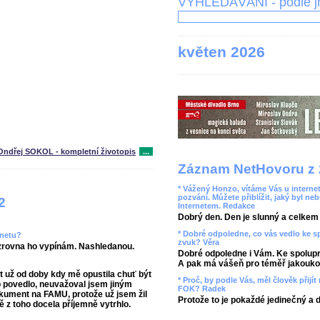
VYHLEDÁVÁNÍ - podle 
květen 2026
Ondřej SOKOL - kompletní životopis
...
Záznam NetHovoru z 
* Vážený Honzo, vítáme Vás u internet
pozvání. Můžete přiblížit, jaký byl ne
2
Internetem. Redakce
Dobrý den. Den je slunný a celkem r
* Dobré odpoledne, co vás vedlo ke 
rnetu?
zvuk? Věra
, zrovna ho vypínám. Nashledanou.
Dobré odpoledne i Vám. Ke spolupr
A pak má vášeň pro téměř jakoukol
t už od doby kdy mě opustila chuť být
* Proč, by podle Vás, měl člověk přij
to povedlo, neuvažoval jsem jiným
FOK? Radek
kument na FAMU, protože už jsem žil
Protože to je pokaždé jedinečný a 
ě z toho docela příjemně vytrhlo.