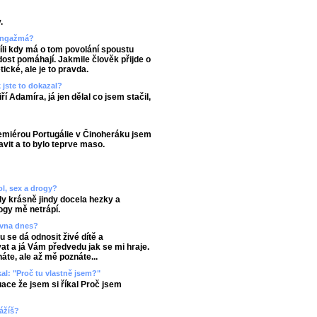
.
 angažmá?
íli kdy má o tom povolání spoustu
dost pomáhají. Jakmile člověk přijde o
tické, ale je to pravda.
 jste to dokazal?
ří Adamíra, já jen dělal co jsem stačil,
remiérou Portugálie v Činoheráku jsem
avit a to bylo teprve maso.
ol, sex a drogy?
dy krásně jindy docela hezky a
ogy mě netrápí.
rovna dnes?
 se dá odnosit živé dítě a
at a já Vám předvedu jak se mi hraje.
áte, ale až mě poznáte...
kal: "Proč tu vlastně jsem?"
ace že jsem si říkal Proč jsem
vážíš?