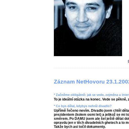
Záznam NetHovoru 23.1.200
* Začněme obligátně: jak se vede, zejména u inte
To je ideální otázka na konec. Vede se pěkně
* Co bys dělal, kdybys nehrál divadlo?
Upřímě řečeno nevím. Divadlo jsem chtěl děla
prezidentem (kolem osmi let) a jelikož se mi 
směrem. Po DAMU jsem ale šel ještě dělat do
opravdu jen v těch divadelních ghetech a to m
Takže bych asi točil dokumenty.