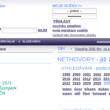
MOJE SCÉNA >>
tián
PŘIHLÁSIT
novinky emailem
NAJDI
nová registrace
soutěže
nastavit jako domovskou stránku
SPECIÁLNÍ
SLUŽBY/INFO
quantcom
TIP!
Videoklip 2005 film, na 
lerie
NETHOVORY
- již
VYHLEDÁVÁNÍ - podle d
1999
2000
2001
2002
200
2010
2011
2012
2013
201
* 1971
20
2022
2023
2024
2025
Šumperk
leden
únor
březen
duben
ČR
srpen
září
říjen
listopad