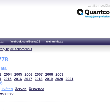
zvláštní poděk
.cz
facebook.com/ScenaCZ
webarchiv.cz
který nejde zapomenout
 778
ata
3
2004
2005
2006
2007
2008
2009
4
2015
2016
2017
2018
2019
2020
2021
26
květen
červen
červenec
prosinec