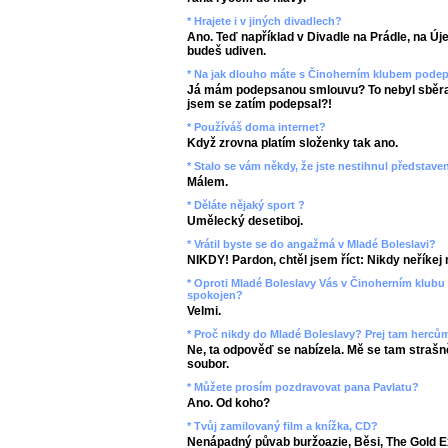
* Hrajete i v jiných divadlech?
Ano. Teď například v Divadle na Prádle, na Új
budeš udiven.
* Na jak dlouho máte s Činoherním klubem pod
Já mám podepsanou smlouvu? To nebyl sběrat
jsem se zatím podepsal?!
* Používáš doma internet?
Když zrovna platím složenky tak ano.
* Stalo se vám někdy, že jste nestihnul představen
Málem.
* Děláte nějaký sport ?
Umělecký desetiboj.
* Vrátil byste se do angažmá v Mladé Boleslavi?
NIKDY! Pardon, chtěl jsem říct: Nikdy neříkej 
* Oproti Mladé Boleslavy Vás v Činoherním klubu 
spokojen?
Velmi.
* Proč nikdy do Mladé Boleslavy? Prej tam hercům
Ne, ta odpověď se nabízela. Mě se tam strašně
soubor.
* Můžete prosím pozdravovat pana Pavlatu?
Ano. Od koho?
* Tvůj zamilovaný film a knížka, CD?
Nenápadný půvab buržoazie, Běsi, The Gold E