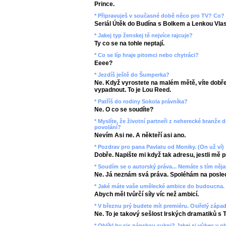
Prince.
* Připravuješ v současné době něco pro TV? Co?
Seriál Útěk do Budína s Bolkem a Lenkou Vla
* Jakej typ ženskej tě nejvíce rajcuje?
Ty co se na tohle neptají.
* Co se líp hraje pitomci nebo chytráci?
Eeee?
* Jezdíš ještě do Šumperka?
Ne. Když vyrostete na malém mětě, víte dobře
vypadnout. To je Lou Reed.
* Patříš do rodiny Sokola právníka?
Ne. O co se soudíte?
* Myslíte, že životní partneři z neherecké branže 
povolání?
Nevím Asi ne. A někteří asi ano.
* Pozdrav pro pana Pavlatu od Moniky. (On už ví)
Dobře. Napište mi když tak adresu, jestli mě pr
* Soudím se o autorský práva... Nemáte s tím něj
Ne. Já neznám svá práva. Spoléhám na posled
* Jaké máte vaše umělecké ambice do budoucna.
Abych měl tvůrčí síly víc než ambicí.
* V březnu prý budete mít premiéru. Osiřelý západ
Ne. To je takový sešlost Irských dramatiků s 
* Oblíkl by sis pánskou sukni? Jakej si vůbec v o