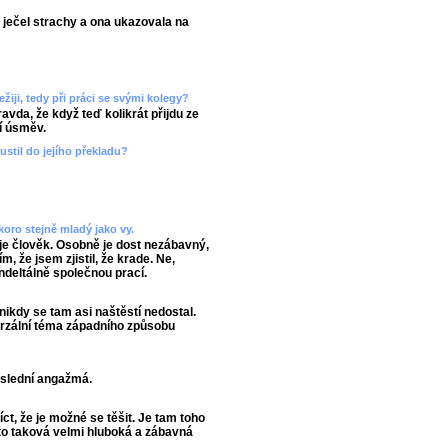
á ječel strachy a ona ukazovala na
ežiji, tedy při práci se svými kolegy?
ravda, že když teď kolikrát přijdu ze
í úsměv.
pustil do jejího překladu?
koro stejně mladý jako vy.
 je člověk. Osobně je dost nezábavný,
m, že jsem zjistil, že krade. Ne,
deltálně společnou prací.
 nikdy se tam asi naštěstí nedostal.
iverzální téma západního způsobu
oslední angažmá.
íct, že je možné se těšit. Je tam toho
e to taková velmi hluboká a zábavná