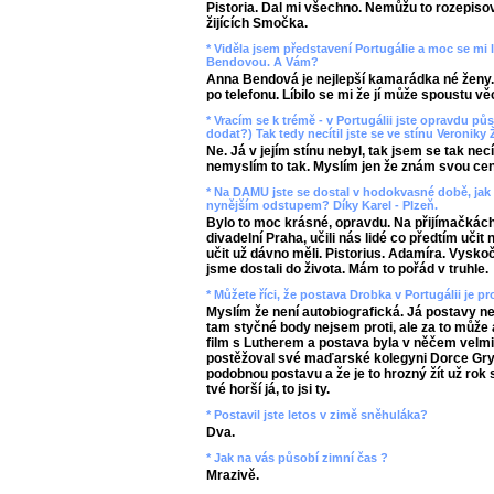
Pistoria. Dal mi všechno. Nemůžu to rozepisova
žijících Smočka.
* Viděla jsem představení Portugálie a moc se mi lí
Bendovou. A Vám?
Anna Bendová je nejlepší kamarádka né ženy.
po telefonu. Líbilo se mi že jí může spoustu věc
* Vracím se k trémě - v Portugálii jste opravdu pů
dodat?) Tak tedy necítil jste se ve stínu Veroniky
Ne. Já v jejím stínu nebyl, tak jsem se tak nec
nemyslím to tak. Myslím jen že znám svou ce
* Na DAMU jste se dostal v hodokvasné době, jak 
nynějším odstupem? Díky Karel - Plzeň.
Bylo to moc krásné, opravdu. Na přijímačkách,
divadelní Praha, učili nás lidé co předtím učit
učit už dávno měli. Pistorius. Adamíra. Vysko
jsme dostali do života. Mám to pořád v truhle.
* Můžete říci, že postava Drobka v Portugálii je p
Myslím že není autobiografická. Já postavy 
tam styčné body nejsem proti, ale za to může au
film s Lutherem a postava byla v něčem velm
postěžoval své maďarské kolegyni Dorce Gry
podobnou postavu a že je to hrozný žít už rok 
tvé horší já, to jsi ty.
* Postavil jste letos v zimě sněhuláka?
Dva.
* Jak na vás působí zimní čas ?
Mrazivě.