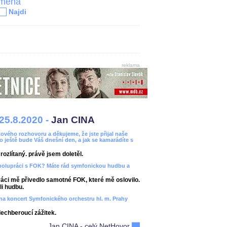
jména
Najdi
reklama
25.8.2020 -
Jan CINA
ového rozhovoru a děkujeme, že jste přijal naše
bo ještě bude Váš dnešní den, a jak se kamarádíte s
ozlítaný. právě jsem doletěl.
spolupráci s FOK? Máte rád symfonickou hudbu a
áci mě přivedlo samotné FOK, které mě oslovilo.
i hudbu.
ít na koncert Symfonického orchestru hl. m. Prahy
dechberoucí zážitek.
Jan CINA - celý NetHovor