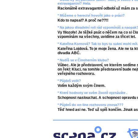
extravagantní? Hela.
Racionálně extravagantní odbobí už mám za s
* Můžeme o herectví hovořit jako o práci?
Kdo to napsal? A proč ne??!!
* Na jakou divadelní roli rád vzpomínáš a naopak
Vy filozofe! Je těžké psát o něčem na co si č
vzpomínám na všechny, uvidíme za třicet let.
* Kateřina Kornová? Tak to bys tu sukni mohl mít.
Kateřina Lojdová. To je moje žena. Ale ne ta k
divadla ABC.
* Nudíš se v Činoherním klubu?
Vůbec. Ale je představení, ve kterém sedíme 
on řekl: Kluci, na tomhle představení bude nej
veřejného rozhovoru.
* Půjdeš volit?
Volím každým svým činem.
* Které hodnoty ve svém životě vyznáváte .
Schopnost naslouchat. A schopnost opravdu mil
* Půjdeš do on-line rozhovoru znova???
Těď hned asi ne. Teď už spíš končím. Jinak as