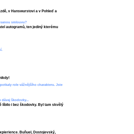
ezdě, v Hanswurstovi a v Pohleď a
epsanou smlouvu?
el autogramů, ten jediný kterému
í.
nikdy!
potkaly role vážnějšího charakteru. Jste
 dávaj škodovky...
 líbilo i bez škodovky. Byl tam skvělý
xpierience. Buňuel, Dostojevský,