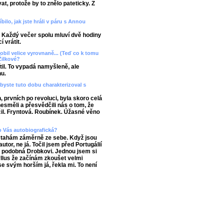
t, protože by to znělo pateticky. Z
bilo, jak jste hráli v páru s Annou
 Každý večer spolu mluví dvě hodiny
í vrátit.
sobil velice vyrovnaně... (Teď co k tomu
 Žilkové?
ítil. To vypadá namyšleně, ale
nu.
byste tuto dobu charakterizoval s
 prvních po revoluci, byla skoro celá
 nesměli a přesvědčili nás o tom, že
čil. Fryntová. Roubínek. Úžasné věno
ro Vás autobiografická?
netahám záměrně ze sebe. Když jsou
tor, ne já. Točil jsem před Portugálií
i podobná Drobkovi. Jednou jsem si
llus že začínám zkoušet velmi
se svým horším já, řekla mi. To není