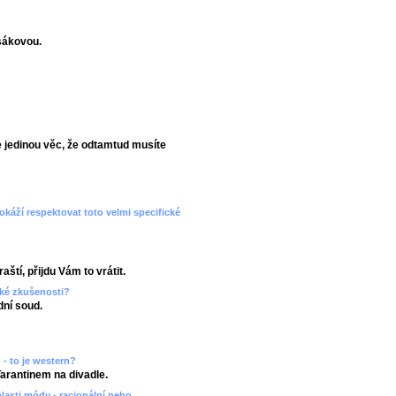
sákovou.
 jedinou věc, že odtamtud musíte
dokáží respektovat toto velmi specifické
aští, přijdu Vám to vrátit.
aké zkušenosti?
ní soud.
 - to je western?
Tarantinem na divadle.
blasti módy - racionální nebo