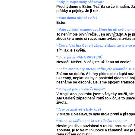
* Kdy jsi naposledy sáňkoval?
Před týdnem s Ester. Tvářila se že ji nudím. J
ptáčky a pejsky. Je jí rok.
* Máte doma nějaké zvíře?
Ester.
* Máte zvláštní úsměv: využijete ho při své první r
To není moje první režie. Jen první tady. A je p
zkoušky a meju si ruce, mám zvláštní, zvláštn
* Čím si Vás hra Osiřelý západ získala, že jste se 
Tím jak je skvělá.
* Viděl jsi už PÁNA PRSTENŮ!
Neviděl. Nečetl. Viděl jste už Ženu od vedle?
* Znáte autora hry, kterou režírujete osobně? Je s
Známe se dobře. Ale hry píše o dost lepší než
ukecaný, neplatí dluhy a poslední týden se bojí
neznáme se osobně, ale jsme spojeni transcen
* Pobýval jste v Irsku či Anglii?
V Anglii ano, po Irsku jsem vždycky toužil, ale
Ale Osiřelý západ není Irský folklór, je to un
života.
* A ty ostatní režie byly kde?
V Mladé Boleslavi, to bylo moje první a předp
* Na co se můžeme těšit v Osiřelém západu?
Nevím jestli v souvislosti s touhle hrou se dá ř
spousta, je to velmi hluboké a zábavné, ale j
rána rýčem do hlavy.