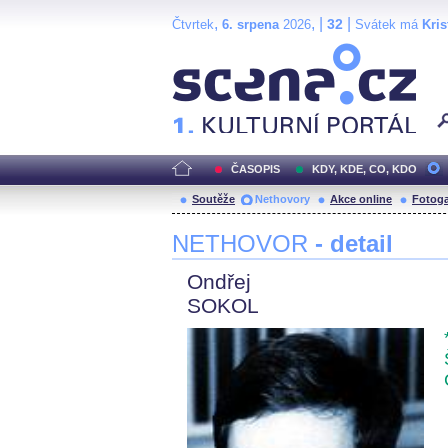
,
, |
|
32
Čtvrtek
6. srpena
2026
Svátek má
Kris
Scéna.cz
ČASOPIS
KDY, KDE, CO, KDO
Soutěže
Nethovory
Akce online
Fotoga
NETHOVOR
- detail
Ondřej
SOKOL