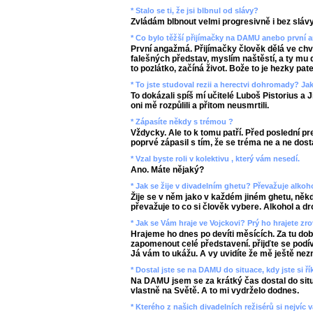
* Stalo se ti, že jsi blbnul od slávy?
Zvládám blbnout velmi progresivně i bez slávy
* Co bylo těžší přijímačky na DAMU anebo první
První angažmá. Přijímačky člověk dělá ve chv
falešných představ, myslím naštěstí, a ty mu 
to pozlátko, začíná život. Bože to je hezky pate
* To jste studoval rezii a herectvi dohromady? Jak
To dokázali spíš mí učitelé Luboš Pistorius a Ji
oni mě rozpůlili a přitom neusmrtili.
* Zápasíte někdy s trémou ?
Vždycky. Ale to k tomu patří. Před poslední p
poprvé zápasil s tím, že se tréma ne a ne dost
* Vzal byste roli v kolektivu , který vám nesedí.
Ano. Máte nějaký?
* Jak se žije v divadelním ghetu? Převažuje alkoh
Žije se v něm jako v každém jiném ghetu, něk
převažuje to co si člověk vybere. Alkohol a dr
* Jak se Vám hraje ve Vojckovi? Prý ho hrajete z
Hrajeme ho dnes po devíti měsících. Za tu dobu
zapomenout celé představení. přijďte se podív
Já vám to ukážu. A vy uvidíte že mě ještě nezn
* Dostal jste se na DAMU do situace, kdy jste si ří
Na DAMU jsem se za krátký čas dostal do situ
vlastně na Světě. A to mi vydrželo dodnes.
* Kterého z našich divadelních režisérů si nejvíc 