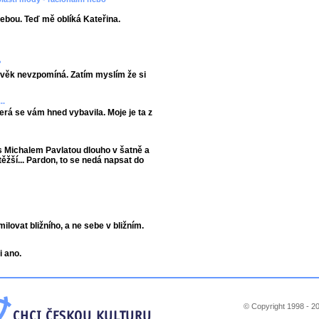
ebou. Teď mě oblíká Kateřina.
?
lověk nevzpomíná. Zatím myslím že si
..
terá se vám hned vybavila. Moje je ta z
s Michalem Pavlatou dlouho v šatně a
těžší... Pardon, to se nedá napsat do
ovat bližního, a ne sebe v bližním.
i ano.
© Copyright 1998 - 20