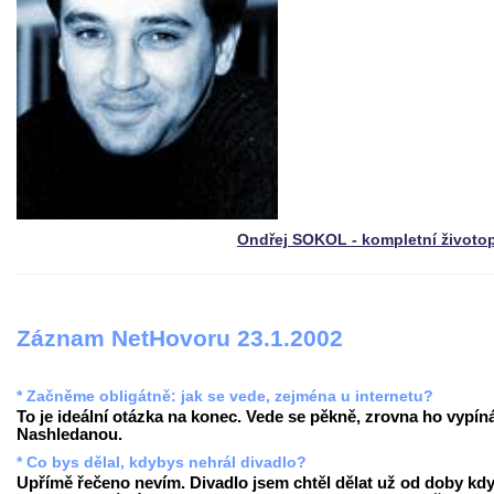
Ondřej SOKOL - kompletní životo
Záznam NetHovoru 23.1.2002
* Začněme obligátně: jak se vede, zejména u internetu?
To je ideální otázka na konec. Vede se pěkně, zrovna ho vypín
Nashledanou.
* Co bys dělal, kdybys nehrál divadlo?
Upřímě řečeno nevím. Divadlo jsem chtěl dělat už od doby kd