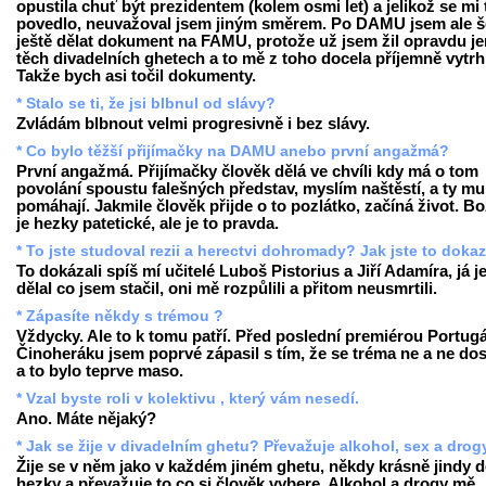
opustila chuť být prezidentem (kolem osmi let) a jelikož se mi 
povedlo, neuvažoval jsem jiným směrem. Po DAMU jsem ale š
ještě dělat dokument na FAMU, protože už jsem žil opravdu je
těch divadelních ghetech a to mě z toho docela příjemně vytrh
Takže bych asi točil dokumenty.
* Stalo se ti, že jsi blbnul od slávy?
Zvládám blbnout velmi progresivně i bez slávy.
* Co bylo těžší přijímačky na DAMU anebo první angažmá?
První angažmá. Přijímačky člověk dělá ve chvíli kdy má o tom
povolání spoustu falešných představ, myslím naštěstí, a ty mu
pomáhají. Jakmile člověk přijde o to pozlátko, začíná život. Bo
je hezky patetické, ale je to pravda.
* To jste studoval rezii a herectvi dohromady? Jak jste to doka
To dokázali spíš mí učitelé Luboš Pistorius a Jiří Adamíra, já j
dělal co jsem stačil, oni mě rozpůlili a přitom neusmrtili.
* Zápasíte někdy s trémou ?
Vždycky. Ale to k tomu patří. Před poslední premiérou Portugá
Činoheráku jsem poprvé zápasil s tím, že se tréma ne a ne dos
a to bylo teprve maso.
* Vzal byste roli v kolektivu , který vám nesedí.
Ano. Máte nějaký?
* Jak se žije v divadelním ghetu? Převažuje alkohol, sex a drog
Žije se v něm jako v každém jiném ghetu, někdy krásně jindy 
hezky a převažuje to co si člověk vybere. Alkohol a drogy mě