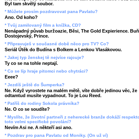
Byl tam skvělý soubor.
* Můžete prosím pozdravovat pana Pavlatu?
Ano. Od koho?
* Tvůj zamilovaný film a knížka, CD?
Nenápadný půvab buržoazie, Běsi, The Gold Expierience. Buň
Dostojevský, Prince.
* Připravuješ v současné době něco pro TV? Co?
Seriál Útěk do Budína s Bolkem a Lenkou Vlasákovou.
* Jakej typ ženskej tě nejvíce rajcuje?
Ty co se na tohle neptají.
* Co se líp hraje pitomci nebo chytráci?
Eeee?
* Jezdíš ještě do Šumperka?
Ne. Když vyrostete na malém mětě, víte dobře jedinou věc, že
odtamtud musíte vypadnout. To je Lou Reed.
* Patříš do rodiny Sokola právníka?
Ne. O co se soudíte?
* Myslíte, že životní partneři z neherecké branže dokáží respekt
toto velmi specifické povolání?
Nevím Asi ne. A někteří asi ano.
* Pozdrav pro pana Pavlatu od Moniky. (On už ví)