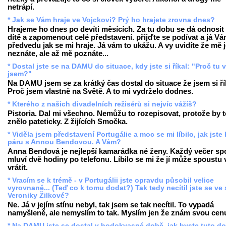
netrápí.
* Jak se Vám hraje ve Vojckovi? Prý ho hrajete zrovna dnes?
Hrajeme ho dnes po devíti měsících. Za tu dobu se dá odnosit 
dítě a zapomenout celé představení. přijďte se podívat a já V
předvedu jak se mi hraje. Já vám to ukážu. A vy uvidíte že mě 
neznáte, ale až mě poznáte...
* Dostal jste se na DAMU do situace, kdy jste si říkal: "Proč tu 
jsem?"
Na DAMU jsem se za krátký čas dostal do situace že jsem si ří
Proč jsem vlastně na Světě. A to mi vydrželo dodnes.
* Kterého z našich divadelních režisérů si nejvíc vážíš?
Pistoria. Dal mi všechno. Nemůžu to rozepisovat, protože by t
znělo pateticky. Z žijících Smočka.
* Viděla jsem představení Portugálie a moc se mi líbilo, jak jste 
páru s Annou Bendovou. A Vám?
Anna Bendová je nejlepší kamarádka né ženy. Každý večer sp
mluví dvě hodiny po telefonu. Líbilo se mi že jí může spoustu 
vrátit.
* Vracím se k trémě - v Portugálii jste opravdu působil velice
vyrovnaně... (Teď co k tomu dodat?) Tak tedy necítil jste se ve 
Veroniky Žilkové?
Ne. Já v jejím stínu nebyl, tak jsem se tak necítil. To vypadá
namyšleně, ale nemyslím to tak. Myslím jen že znám svou cen
* Na DAMU jste se dostal v hodokvasné době, jak byste tuto d