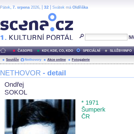
,
, |
|
32
Pátek
7. srpena
2026
Svátek má
Oldřiška
Scéna.cz
NA
ČASOPIS
KDY, KDE, CO, KDO
SPECIÁLNÍ
SLUŽBY/INFO
Soutěže
Nethovory
Akce online
Fotogalerie
NETHOVOR
- detail
Ondřej
SOKOL
* 1971
Šumperk
ČR