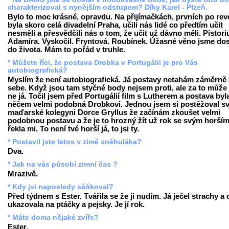
charakterizoval s nynějším odstupem? Díky Karel - Plzeň.
Bylo to moc krásné, opravdu. Na přijímačkách, prvních po revo
byla skoro celá divadelní Praha, učili nás lidé co předtím učit
nesměli a přesvědčili nás o tom, že učit už dávno měli. Pistori
Adamíra. Vyskočil. Fryntová. Roubínek. Úžasné věno jsme dos
do života. Mám to pořád v truhle.
* Můžete říci, že postava Drobka v Portugálii je pro Vás
autobiografická?
Myslím že není autobiografická. Já postavy netahám záměrně
sebe. Když jsou tam styčné body nejsem proti, ale za to může 
ne já. Točil jsem před Portugálií film s Lutherem a postava byl
něčem velmi podobná Drobkovi. Jednou jsem si postěžoval s
maďarské kolegyni Dorce Gryllus že začínám zkoušet velmi
podobnou postavu a že je to hrozný žít už rok se svým horším 
řekla mi. To není tvé horší já, to jsi ty.
* Postavil jste letos v zimě sněhuláka?
Dva.
* Jak na vás působí zimní čas ?
Mrazivě.
* Kdy jsi naposledy sáňkoval?
Před týdnem s Ester. Tvářila se že ji nudím. Já ječel strachy a
ukazovala na ptáčky a pejsky. Je jí rok.
* Máte doma nějaké zvíře?
Ester.