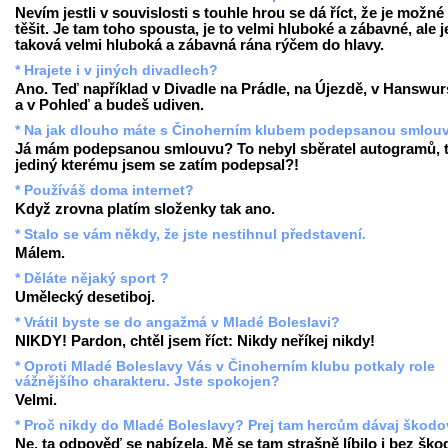
Nevím jestli v souvislosti s touhle hrou se dá říct, že je možné
těšit. Je tam toho spousta, je to velmi hluboké a zábavné, ale j
taková velmi hluboká a zábavná rána rýčem do hlavy.
* Hrajete i v jiných divadlech?
Ano. Teď například v Divadle na Prádle, na Újezdě, v Hanswur
a v Pohleď a budeš udiven.
* Na jak dlouho máte s Činoherním klubem podepsanou smlou
Já mám podepsanou smlouvu? To nebyl sběratel autogramů, 
jediný kterému jsem se zatím podepsal?!
* Používáš doma internet?
Když zrovna platím složenky tak ano.
* Stalo se vám někdy, že jste nestihnul představení.
Málem.
* Děláte nějaký sport ?
Umělecký desetiboj.
* Vrátil byste se do angažmá v Mladé Boleslavi?
NIKDY! Pardon, chtěl jsem říct: Nikdy neříkej nikdy!
* Oproti Mladé Boleslavy Vás v Činoherním klubu potkaly role
vážnějšího charakteru. Jste spokojen?
Velmi.
* Proč nikdy do Mladé Boleslavy? Prej tam hercům dávaj škodov
Ne, ta odpověď se nabízela. Mě se tam strašně líbilo i bez ško