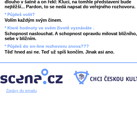
dlouho v šatně a on řekl: Kluci, na tomhle představení bude
nejtěžší... Pardon, to se nedá napsat do veřejného rozhovoru.
* Půjdeš volit?
Volím každým svým činem.
* Které hodnoty ve svém životě vyznáváte .
Schopnost naslouchat. A schopnost opravdu milovat bližního,
sebe v bližním.
* Půjdeš do on-line rozhovoru znova???
Těď hned asi ne. Teď už spíš končím. Jinak asi ano.
Zprávy do emailu