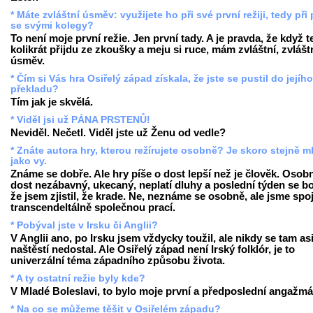
* Máte zvláštní úsměv: využijete ho při své první režiji, tedy při 
se svými kolegy?
To není moje první režie. Jen první tady. A je pravda, že když 
kolikrát přijdu ze zkoušky a meju si ruce, mám zvláštní, zvlášt
úsměv.
* Čím si Vás hra Osiřelý západ získala, že jste se pustil do jejího
překladu?
Tím jak je skvělá.
* Viděl jsi už PÁNA PRSTENŮ!
Neviděl. Nečetl. Viděl jste už Ženu od vedle?
* Znáte autora hry, kterou režírujete osobně? Je skoro stejně m
jako vy.
Známe se dobře. Ale hry píše o dost lepší než je člověk. Osobn
dost nezábavný, ukecaný, neplatí dluhy a poslední týden se bo
že jsem zjistil, že krade. Ne, neznáme se osobně, ale jsme spo
transcendeltálně společnou prací.
* Pobýval jste v Irsku či Anglii?
V Anglii ano, po Irsku jsem vždycky toužil, ale nikdy se tam as
naštěstí nedostal. Ale Osiřelý západ není Irský folklór, je to
univerzální téma západního způsobu života.
* A ty ostatní režie byly kde?
V Mladé Boleslavi, to bylo moje první a předposlední angažmá
* Na co se můžeme těšit v Osiřelém západu?