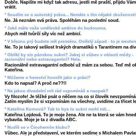
Dobře. Napište mi když tak adresu, jestli mě praští, přijdu Vám
vrátit.
* Soudím se o autorský práva... Nemáte s tím nějaké zkušenost
Ne. Já neznám svá práva. Spoléhám na poslední soud.
* Jaké máte vaše umělecké ambice do budoucna.
Abych měl tvůrčí síly víc než ambicí.
* V březnu prý budete mít premiéru. Osiřelý západ - to je weste
Ne. To je takový sešlost Irských dramatiků s Tarantinem na div
* Oblíkl by sis pánskou sukni? Jakej si vůbec v oblasti módy -
racionální nebo extravagantní? Hela.
Racionálně extravagantní odbobí už mám za sebou. Teď mě ob
Kateřina.
* Můžeme o herectví hovořit jako o práci?
Kdo to napsal? A proč ne??!!
* Na jakou divadelní roli rád vzpomínáš a naopak?
Vy filozofe! Je těžké psát o něčem na co si člověk nevzpomíná
Zatím myslím že si vzpomínám na všechny, uvidíme za třicet le
* Kateřina Kornová? Tak to bys tu sukni mohl mít...
Kateřina Lojdová. To je moje žena. Ale ne ta která se vám hne
vybavila. Moje je ta z divadla ABC.
* Nudíš se v Činoherním klubu?
Vůbec. Ale je představení, ve kterém sedíme s Michalem Pavla