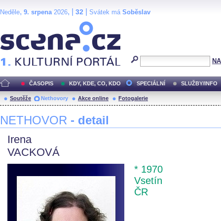
,
, |
|
32
Neděle
9. srpena
2026
Svátek má
Soběslav
Scéna.cz
NA
ČASOPIS
KDY, KDE, CO, KDO
SPECIÁLNÍ
SLUŽBY/INFO
Soutěže
Nethovory
Akce online
Fotogalerie
NETHOVOR
- detail
Irena
VACKOVÁ
* 1970
Vsetín
ČR