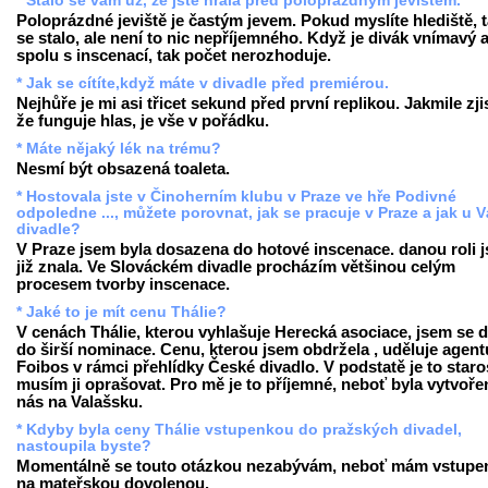
* Stalo se vám už, že jste hrála před poloprázdným jevištěm.
Poloprázdné jeviště je častým jevem. Pokud myslíte hlediště, t
se stalo, ale není to nic nepříjemného. Když je divák vnímavý a
spolu s inscenací, tak počet nerozhoduje.
* Jak se cítíte,když máte v divadle před premiérou.
Nejhůře je mi asi třicet sekund před první replikou. Jakmile zji
že funguje hlas, je vše v pořádku.
* Máte nějaký lék na trému?
Nesmí být obsazená toaleta.
* Hostovala jste v Činoherním klubu v Praze ve hře Podivné
odpoledne ..., můžete porovnat, jak se pracuje v Praze a jak u V
divadle?
V Praze jsem byla dosazena do hotové inscenace. danou roli 
již znala. Ve Slováckém divadle procházím většinou celým
procesem tvorby inscenace.
* Jaké to je mít cenu Thálie?
V cenách Thálie, kterou vyhlašuje Herecká asociace, jsem se d
do širší nominace. Cenu, kterou jsem obdržela , uděluje agent
Foibos v rámci přehlídky České divadlo. V podstatě je to staro
musím ji oprašovat. Pro mě je to příjemné, neboť byla vytvoře
nás na Valašsku.
* Kdyby byla ceny Thálie vstupenkou do pražských divadel,
nastoupila byste?
Momentálně se touto otázkou nezabývám, neboť mám vstupe
na mateřskou dovolenou.