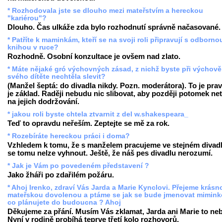
* Rozhodovala jste se dlouho mezi mateřstvím a hereckou
"kariérou"?
Dlouho. Čas ulkáže zda bylo rozhodnutí správně načasované.
* Patříte k maminkám, kteří se na svoji roli připravují s odborno
knihou v ruce?
Rozhodně. Osobní konzultace je ovšem nad zlato.
* Máte nějaké gró výchovných zásad, z nichž byste při výchově
svého dítěte nechtěla slevit?
(Manžel šeptá: do divadla nikdy. Pozn. moderátora). To je prav
je základ. Raději nebudu nic slibovat, aby později potomek net
na jejich dodržování.
* jakou roli byste chtela ztvarnit z del w.shakespeara_
Teď to opravdu neřeším. Zeptejte se mě za rok.
* Rozebíráte hereckou práci i doma?
Vzhledem k tomu, že s manželem pracujeme ve stejném divadl
se tomu nelze vyhnout. Ještě, že náš pes divadlu nerozumí.
* Jak je Vám po povedeném představení ?
Jako žháři po zdařilém požáru.
* Ahoj Irenko, zdraví Vás Jarda a Marie Kynclovi. Přejeme krásn
mateřskou dovolenou a ptáme se jak se bude jmenovat mimink
co plánujete do budoucna ? Ahoj
Děkujeme za přání. Musím Vás zklamat, Jarda ani Marie to ne
Nyní v rodině probíhá teprve třetí kolo rozhovorů.