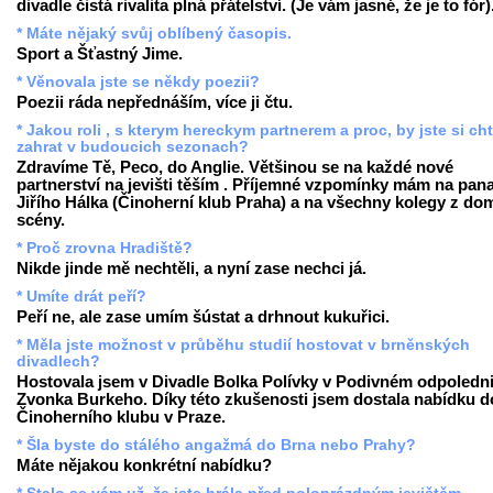
divadle čistá rivalita plná přátelství. (Je vám jasné, že je to fór)
* Máte nějaký svůj oblíbený časopis.
Sport a Šťastný Jime.
* Věnovala jste se někdy poezii?
Poezii ráda nepřednáším, více ji čtu.
* Jakou roli , s kterym hereckym partnerem a proc, by jste si ch
zahrat v budoucich sezonach?
Zdravíme Tě, Peco, do Anglie. Většinou se na každé nové
partnerství na jevišti těším . Příjemné vzpomínky mám na pan
Jiřího Hálka (Činoherní klub Praha) a na všechny kolegy z do
scény.
* Proč zrovna Hradiště?
Nikde jinde mě nechtěli, a nyní zase nechci já.
* Umíte drát peří?
Peří ne, ale zase umím šústat a drhnout kukuřici.
* Měla jste možnost v průběhu studií hostovat v brněnských
divadlech?
Hostovala jsem v Divadle Bolka Polívky v Podivném odpoledni
Zvonka Burkeho. Díky této zkušenosti jsem dostala nabídku d
Činoherního klubu v Praze.
* Šla byste do stálého angažmá do Brna nebo Prahy?
Máte nějakou konkrétní nabídku?