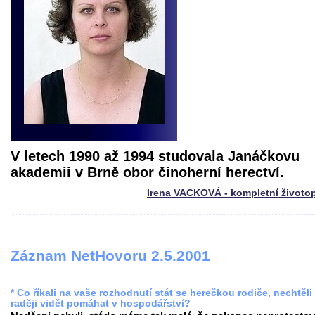
V letech 1990 až 1994 studovala Janáčkovu
akademii v Brně obor činoherní herectví.
Irena VACKOVÁ - kompletní životo
Záznam NetHovoru 2.5.2001
* Co říkali na vaše rozhodnutí stát se herečkou rodiče, nechtěli
raději vidět pomáhat v hospodářství?