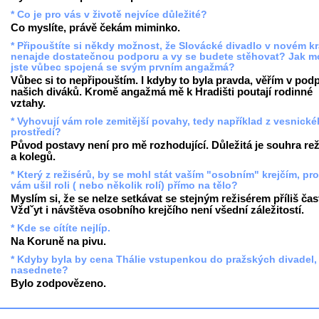
* Co je pro vás v životě nejvíce důležité?
Co myslíte, právě čekám miminko.
* Připouštíte si někdy možnost, že Slovácké divadlo v novém kr
nenajde dostatečnou podporu a vy se budete stěhovat? Jak m
jste vůbec spojená se svým prvním angažmá?
Vůbec si to nepřipouštím. I kdyby to byla pravda, věřím v pod
našich diváků. Kromě angažmá mě k Hradišti poutají rodinné
vztahy.
* Vyhovují vám role zemitější povahy, tedy například z vesnick
prostředí?
Původ postavy není pro mě rozhodující. Důležitá je souhra rež
a kolegů.
* Který z režisérů, by se mohl stát vaším "osobním" krejčím, pr
vám ušil roli ( nebo několik rolí) přímo na tělo?
Myslím si, že se nelze setkávat se stejným režisérem příliš čas
Vždˇyt i návštěva osobního krejčího není všední záležitostí.
* Kde se cítíte nejlíp.
Na Koruně na pivu.
* Kdyby byla by cena Thálie vstupenkou do pražských divadel,
nasednete?
Bylo zodpovězeno.