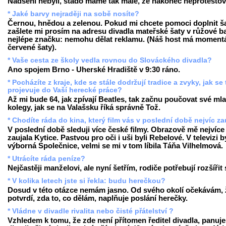
Nadšeni nebyli, stádo máme tak malé, že nakonec neprotestova
* Jaké barvy nejraději na sobě nosíte?
Černou, hnědou a zelenou. Pokud mi chcete pomoci doplnit ša
zašlete mi prosím na adresu divadla mateřské šaty v růžové b
nejlépe značku: nemohu dělat reklamu. (Náš host má moment
červené šaty).
* Vaše cesta ze školy vedla rovnou do Slováckého divadla?
Ano spojem Brno - Uherské Hradiště v 9:30 ráno.
* Pocházíte z kraje, kde se stále dodržují tradice a zvyky, jak se
projevuje do Vaší herecké práce?
Až mi bude 64, jak zpívají Beatles, tak začnu poučovat své ml
kolegy, jak se na Valašsku říká správně Tož.
* Chodíte ráda do kina, který film vás v poslední době nejvíc za
V poslední době sleduji více české filmy. Obrazově mě nejvíce
zaujala Kytice. Pastvou pro oči i uši byli Rebelové. V televizi b
výborná Společnice, velmi se mi v tom líbila Táňa Vilhelmová.
* Utrácíte ráda peníze?
Nejčastěji manželovi, ale nyní šetřím, rodiče potřebují rozšířit
* V kolika letech jste si řekla: budu herečkou?
Dosud v této otázce nemám jasno. Od svého okolí očekávám, 
potvrdí, zda to, co dělám, naplňuje poslání herečky.
* Vládne v divadle rivalita nebo čisté přátelství ?
Vzhledem k tomu, že zde není přítomen ředitel divadla, panuje