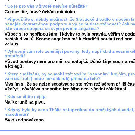
* Co je pro vás v životě nejvíce důležité?
Co myslíte, právě čekám miminko.
* Připouštíte si někdy možnost, že Slovácké divadlo v novém kr
nenajde dostatečnou podporu a vy se budete stěhovat? Jak m
jste vůbec spojená se svým prvním angažmá?
Vůbec si to nepřipouštím. I kdyby to byla pravda, věřím v pod
našich diváků. Kromě angažmá mě k Hradišti poutají rodinné
vztahy.
* Vyhovují vám role zemitější povahy, tedy například z vesnick
prostředí?
Původ postavy není pro mě rozhodující. Důležitá je souhra rež
a kolegů.
* Který z režisérů, by se mohl stát vaším "osobním" krejčím, pr
vám ušil roli ( nebo několik rolí) přímo na tělo?
Myslím si, že se nelze setkávat se stejným režisérem příliš čas
Vždˇyt i návštěva osobního krejčího není všední záležitostí.
* Kde se cítíte nejlíp.
Na Koruně na pivu.
* Kdyby byla by cena Thálie vstupenkou do pražských divadel,
nasednete?
Bylo zodpovězeno.