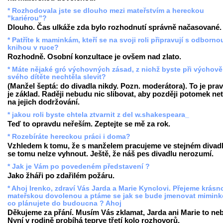
* Rozhodovala jste se dlouho mezi mateřstvím a hereckou
"kariérou"?
Dlouho. Čas ulkáže zda bylo rozhodnutí správně načasované.
* Patříte k maminkám, kteří se na svoji roli připravují s odborno
knihou v ruce?
Rozhodně. Osobní konzultace je ovšem nad zlato.
* Máte nějaké gró výchovných zásad, z nichž byste při výchově
svého dítěte nechtěla slevit?
(Manžel šeptá: do divadla nikdy. Pozn. moderátora). To je prav
je základ. Raději nebudu nic slibovat, aby později potomek net
na jejich dodržování.
* jakou roli byste chtela ztvarnit z del w.shakespeara_
Teď to opravdu neřeším. Zeptejte se mě za rok.
* Rozebíráte hereckou práci i doma?
Vzhledem k tomu, že s manželem pracujeme ve stejném divadl
se tomu nelze vyhnout. Ještě, že náš pes divadlu nerozumí.
* Jak je Vám po povedeném představení ?
Jako žháři po zdařilém požáru.
* Ahoj Irenko, zdraví Vás Jarda a Marie Kynclovi. Přejeme krásn
mateřskou dovolenou a ptáme se jak se bude jmenovat mimink
co plánujete do budoucna ? Ahoj
Děkujeme za přání. Musím Vás zklamat, Jarda ani Marie to ne
Nyní v rodině probíhá teprve třetí kolo rozhovorů.