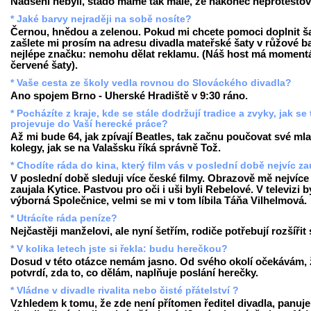
Nadšeni nebyli, stádo máme tak malé, že nakonec neprotestova
* Jaké barvy nejraději na sobě nosíte?
Černou, hnědou a zelenou. Pokud mi chcete pomoci doplnit ša
zašlete mi prosím na adresu divadla mateřské šaty v růžové b
nejlépe značku: nemohu dělat reklamu. (Náš host má moment
červené šaty).
* Vaše cesta ze školy vedla rovnou do Slováckého divadla?
Ano spojem Brno - Uherské Hradiště v 9:30 ráno.
* Pocházíte z kraje, kde se stále dodržují tradice a zvyky, jak se
projevuje do Vaší herecké práce?
Až mi bude 64, jak zpívají Beatles, tak začnu poučovat své ml
kolegy, jak se na Valašsku říká správně Tož.
* Chodíte ráda do kina, který film vás v poslední době nejvíc za
V poslední době sleduji více české filmy. Obrazově mě nejvíce
zaujala Kytice. Pastvou pro oči i uši byli Rebelové. V televizi b
výborná Společnice, velmi se mi v tom líbila Táňa Vilhelmová.
* Utrácíte ráda peníze?
Nejčastěji manželovi, ale nyní šetřím, rodiče potřebují rozšířit
* V kolika letech jste si řekla: budu herečkou?
Dosud v této otázce nemám jasno. Od svého okolí očekávám, 
potvrdí, zda to, co dělám, naplňuje poslání herečky.
* Vládne v divadle rivalita nebo čisté přátelství ?
Vzhledem k tomu, že zde není přítomen ředitel divadla, panuje