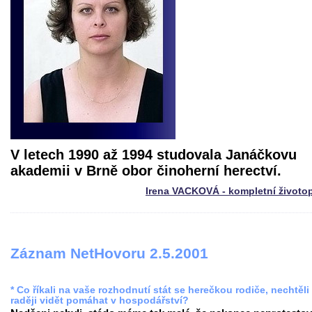
V letech 1990 až 1994 studovala Janáčkovu
akademii v Brně obor činoherní herectví.
Irena VACKOVÁ - kompletní životo
Záznam NetHovoru 2.5.2001
* Co říkali na vaše rozhodnutí stát se herečkou rodiče, nechtěli
raději vidět pomáhat v hospodářství?