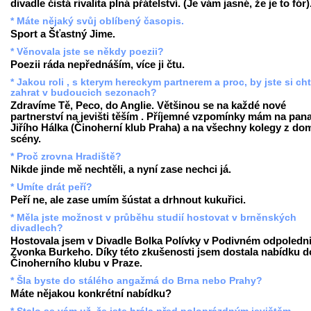
divadle čistá rivalita plná přátelství. (Je vám jasné, že je to fór)
* Máte nějaký svůj oblíbený časopis.
Sport a Šťastný Jime.
* Věnovala jste se někdy poezii?
Poezii ráda nepřednáším, více ji čtu.
* Jakou roli , s kterym hereckym partnerem a proc, by jste si ch
zahrat v budoucich sezonach?
Zdravíme Tě, Peco, do Anglie. Většinou se na každé nové
partnerství na jevišti těším . Příjemné vzpomínky mám na pan
Jiřího Hálka (Činoherní klub Praha) a na všechny kolegy z do
scény.
* Proč zrovna Hradiště?
Nikde jinde mě nechtěli, a nyní zase nechci já.
* Umíte drát peří?
Peří ne, ale zase umím šústat a drhnout kukuřici.
* Měla jste možnost v průběhu studií hostovat v brněnských
divadlech?
Hostovala jsem v Divadle Bolka Polívky v Podivném odpoledni
Zvonka Burkeho. Díky této zkušenosti jsem dostala nabídku d
Činoherního klubu v Praze.
* Šla byste do stálého angažmá do Brna nebo Prahy?
Máte nějakou konkrétní nabídku?