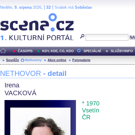
,
, |
|
32
Neděle
9. srpena
2026
Svátek má
Soběslav
Scéna.cz
NA
ČASOPIS
KDY, KDE, CO, KDO
SPECIÁLNÍ
SLUŽBY/INFO
Soutěže
Nethovory
Akce online
Fotogalerie
NETHOVOR
- detail
Irena
VACKOVÁ
* 1970
Vsetín
ČR