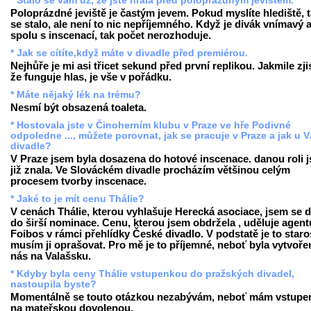
* Stalo se vám už, že jste hrála před poloprázdným jevištěm.
Poloprázdné jeviště je častým jevem. Pokud myslíte hlediště, t
se stalo, ale není to nic nepříjemného. Když je divák vnímavý a
spolu s inscenací, tak počet nerozhoduje.
* Jak se cítíte,když máte v divadle před premiérou.
Nejhůře je mi asi třicet sekund před první replikou. Jakmile zji
že funguje hlas, je vše v pořádku.
* Máte nějaký lék na trému?
Nesmí být obsazená toaleta.
* Hostovala jste v Činoherním klubu v Praze ve hře Podivné
odpoledne ..., můžete porovnat, jak se pracuje v Praze a jak u V
divadle?
V Praze jsem byla dosazena do hotové inscenace. danou roli 
již znala. Ve Slováckém divadle procházím většinou celým
procesem tvorby inscenace.
* Jaké to je mít cenu Thálie?
V cenách Thálie, kterou vyhlašuje Herecká asociace, jsem se d
do širší nominace. Cenu, kterou jsem obdržela , uděluje agent
Foibos v rámci přehlídky České divadlo. V podstatě je to staro
musím ji oprašovat. Pro mě je to příjemné, neboť byla vytvoře
nás na Valašsku.
* Kdyby byla ceny Thálie vstupenkou do pražských divadel,
nastoupila byste?
Momentálně se touto otázkou nezabývám, neboť mám vstupe
na mateřskou dovolenou.