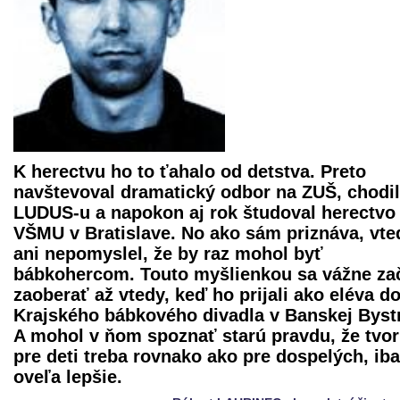
K herectvu ho to ťahalo od detstva. Preto
navštevoval dramatický odbor na ZUŠ, chodil
LUDUS-u a napokon aj rok študoval herectvo
VŠMU v Bratislave. No ako sám priznáva, vte
ani nepomyslel, že by raz mohol byť
bábkohercom. Touto myšlienkou sa vážne za
zaoberať až vtedy, keď ho prijali ako eléva d
Krajského bábkového divadla
v Banskej Bystr
A mohol v ňom spoznať starú pravdu, že tvor
pre deti treba rovnako ako pre dospelých, ib
oveľa lepšie.