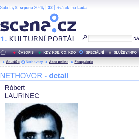
,
, |
|
32
Sobota
8. srpena
2026
Svátek má
Lada
Scéna.cz
NA
ČASOPIS
KDY, KDE, CO, KDO
SPECIÁLNÍ
SLUŽBY/INFO
Soutěže
Nethovory
Akce online
Fotogalerie
NETHOVOR
- detail
Róbert
LAURINEC