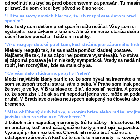
odpočinúť a ukryť sa pred obecenstvom za paraván. Tu musí
priznať, že som chcel byť pôvodne činoherec.
* Učíte sa texty nových hier tak, že ich rozprávate deťom pred
spaním?
Nie. Texty som deťom pred spaním ešte nečítal. Vždy som si
vystačil z rozprávkami z knižiek. Ale už mi neraz staršia dcéra 
učení textov pomáha - hádže mi repliky.
* Ako reaguje detské publikum, keď stvárňujete záporného hrd
Niekedy reagujú tak, že sa snažia pomôcť kladnej postave.
Najčastejšie tak, že sa zápornej postave vysmievajú. No stáva 
aj záporná postava je im niekedy sympatická. Vtedy sa nedá n
robiť, len rozmýšlať, kde sa stala chyba.
* Čo vám dalo štúdium a pobyt v Prahe?
Medzi najväčšie klady patrilo to, že som býval na internáte a 
som sa aspoň trochu starať sám o seba. V Prahe som inak pocí
že svet je veľký. V Bratislave to, žiaľ, doposiaľ necítim. A poto
to, že som zistil, že ak sa mi nepodarí jedna vec, môže sa poda
druhá. V Bratislave ostáva neúspech nalepený na človeku ako
bremeno.
* Máte obľúbený druh bábky, s ktorým hráte alebo radšej stojít
javisku sám za seba ako "živoherec"?
Z bábok mám najradšej marionety. Sú to bábky - filozofovia. N
im pristane, keď prednášajú vážne texty a mudrujú na javisku.
Vyzerajú pritom rozkošne. Človek ich môže brať vážne a s
odstupom zároveň. A keď sú to sicílske marionety - s kovový