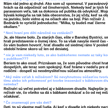
Mám rád jedno aj druhé. Ako som už spomenul. V paravánový
hrách sa dá odpočinúť od činoherných. Niekedy keď je tých hi
paravanom veľa, tak sa dokonca od publika dá odvyknúť. Moj
bývalá kolegyňa sa tak bála obecenstva, že jej vždy, keď sa obj
na javisku, bolo vidno aj na očiach ako sa bojí. Pán režisér J.
Bednárik to vyriešil jednoducho: "Milka, ty budeš mať čierne
okuliare."
* Není hraní pro děti náročné na vstávání?
Je, ale hlavne bolo. Za starých čias, ešte v Banskej Bystrici, s
hrali predstavenie o ôsmej ráno. To sa však navyše menil čas 
čo vám budem hovoriť, hrať divadlo od siedmej ráno V posl
období hráme skoro už len od desiatej.
* nie je vam niekedy luto, ze ako babkoherec nemate az taky ko
s publikom???
Beriem to ako osud. Priznávam sa, že som pôvodne chcel hra
dospelých, ale teraz som spokojný. Keď hráme v nedeľu pre de
rodičmi - dospelí sú neodmysliteľnou súčasťou atmosféry.
* Aký máte vzťah k režisérom? Sú nevyhnutnou súčasťou tvori
tímu alebo ich prítomnosť pri tvorbe inscenácií v bábkovom di
netreba?
Režiséri sú veľmi potrební aj v bábkovom divadle. Najlepšie je
režisér vie, čo všetko sa dá s bábkami dokázať a čo od nej mô
očakávať.
* Čo znamenajú pre vás deti?
Deti, to sú vlastne malí ľudia. Aj keď v divadle ich niekedy na