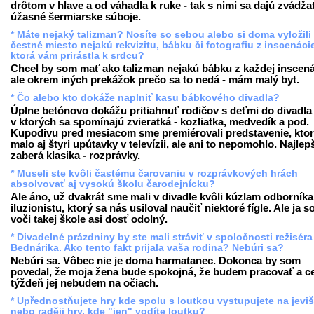
drôtom v hlave a od váhadla k ruke - tak s nimi sa dajú zvádža
úžasné šermiarske súboje.
* Máte nejaký talizman? Nosíte so sebou alebo si doma vyložili
čestné miesto nejakú rekvizitu, bábku či fotografiu z inscenáci
ktorá vám prirástla k srdcu?
Chcel by som mať ako talizman nejakú bábku z každej inscená
ale okrem iných prekážok prečo sa to nedá - mám malý byt.
* Čo alebo kto dokáže naplniť kasu bábkového divadla?
Úplne betónovo dokážu pritiahnuť rodičov s deťmi do divadla t
v ktorých sa spomínajú zvieratká - kozliatka, medvedík a pod.
Kupodivu pred mesiacom sme premiérovali predstavenie, kto
malo aj štyri upútavky v televízii, ale ani to nepomohlo. Najlep
zaberá klasika - rozprávky.
* Museli ste kvôli častému čarovaniu v rozprávkových hrách
absolvovať aj vysokú školu čarodejnícku?
Ale áno, už dvakrát sme mali v divadle kvôli kúzlam odborníka
iluzionistu, ktorý sa nás usiloval naučiť niektoré fígle. Ale ja 
voči takej škole asi dosť odolný.
* Divadelné prázdniny by ste mali stráviť v spoločnosti režiséra
Bednárika. Ako tento fakt prijala vaša rodina? Nebúri sa?
Nebúri sa. Vôbec nie je doma harmatanec. Dokonca by som
povedal, že moja žena bude spokojná, že budem pracovať a c
týždeň jej nebudem na očiach.
* Upřednostňujete hry kde spolu s loutkou vystupujete na jevišt
nebo raději hry, kde "jen" vodíte loutku?