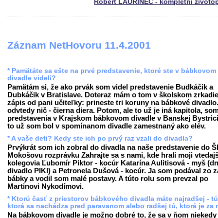
Róbert LAURINEC - kompletní životo
Záznam NetHovoru 11.4.2001
* Pamätáte sa ešte na prvé predstavenie, ktoré ste v bábkovom
divadle videli?
Pamätám si, že ako prvák som videl predstavenie Budkáčik a
Dubkáčik v Bratislave. Doteraz mám o tom v školskom zrkadie
zápis od pani učiteľky: prineste tri koruny na bábkové divadlo
odvtedy nič - čierna diera. Potom, ale to už je iná kapitola, som
predstavenia v Krajskom bábkovom divadle v Banskej Bystrici
to už som bol v spomínanom divadle zamestnaný ako elév.
* A vaše deti? Kedy ste ich po prvý raz vzali do divadla?
Prvýkrát som ich zobral do divadla na naše predstavenie do 
Mokošovu rozprávku Zahrajte sa s nami, kde hrali moji vtedajš
kolegovia Ľubomír Piktor - kocúr Katarína Aulitisová - myš (d
divadlo PIKI) a Petronela Dušová - kocúr. Ja som podával zo 
bábky a vodil som malé postavy. A túto rolu som prevzal po
Martinovi Nykodímovi.
* Ktorú časť z priestorov bábkového divadla máte najradšej - tú
ktorá sa nachádza pred paravanom alebo radšej tú, ktorá je za
Na bábkovom divadle je možno dobré to, že sa v ňom niekedy