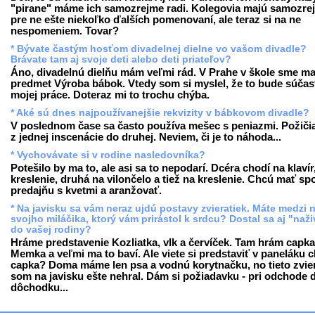
"pirane" máme ich samozrejme radi. Kolegovia majú samozre
pre ne ešte niekoľko ďalších pomenovaní, ale teraz si na ne
nespomeniem. Tovar?
* Bývate častým hosťom divadelnej dielne vo vašom divadle?
Brávate tam aj svoje deti alebo deti priateľov?
Áno, divadelnú dielňu mám veľmi rád. V Prahe v škole sme ma
predmet Výroba bábok. Vtedy som si myslel, že to bude súčas
mojej práce. Doteraz mi to trochu chýba.
* Aké sú dnes najpoužívanejšie rekvizity v bábkovom divadle?
V poslednom čase sa často používa mešec s peniazmi. Požiči
z jednej inscenácie do druhej. Neviem, či je to náhoda...
* Vychovávate si v rodine nasledovníka?
Potešilo by ma to, ale asi sa to nepodarí. Dcéra chodí na klavír
kreslenie, druhá na vilončelo a tiež na kreslenie. Chcú mať sp
predajňu s kvetmi a aranžovať.
* Na javisku sa vám neraz ujdú postavy zvieratiek. Máte medzi 
svojho miláčika, ktorý vám prirástol k srdcu? Dostal sa aj "naž
do vašej rodiny?
Hráme predstavenie Kozliatka, vlk a červíček. Tam hrám capka
Memka a veľmi ma to baví. Ale viete si predstaviť v paneláku 
capka? Doma máme len psa a vodnú korytnačku, no tieto zvie
som na javisku ešte nehral. Dám si požiadavku - pri odchode 
dôchodku...