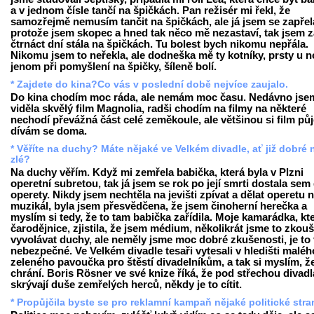
a v jednom čísle tančí na špičkách. Pan režisér mi řekl, že
samozřejmě nemusím tančit na špičkách, ale já jsem se zapřel
protože jsem skopec a hned tak něco mě nezastaví, tak jsem z
čtrnáct dní stála na špičkách. Tu bolest bych nikomu nepřála.
Nikomu jsem to neřekla, ale dodneška mě ty kotníky, prsty u 
jenom při pomyšlení na špičky, šíleně bolí.
* Zajdete do kina?Co vás v poslední době nejvíce zaujalo.
Do kina chodím moc ráda, ale nemám moc času. Nedávno jse
viděla skvělý film Magnolia, radši chodím na filmy na některé
nechodí převážná část celé zeměkoule, ale většinou si film pů
dívám se doma.
* Věříte na duchy? Máte nějaké ve Velkém divadle, ať již dobré
zlé?
Na duchy věřím. Když mi zemřela babička, která byla v Plzni
operetní subretou, tak já jsem se rok po její smrti dostala sem
operety. Nikdy jsem nechtěla na jevišti zpívat a dělat operetu 
muzikál, byla jsem přesvědčena, že jsem činoherní herečka a
myslím si tedy, že to tam babička zařídila. Moje kamarádka, kte
čarodějnice, zjistila, že jsem médium, několikrát jsme to zkouš
vyvolávat duchy, ale neměly jsme moc dobré zkušenosti, je to
nebezpečné. Ve Velkém divadle tesaři vytesali v hledišti maléh
zeleného pavoučka pro štěstí divadelníkům, a tak si myslím, ž
chrání. Boris Rösner ve své knize říká, že pod střechou divadl
skrývají duše zemřelých herců, někdy je to cítit.
* Propůjčila byste se pro reklamní kampaň nějaké politické str