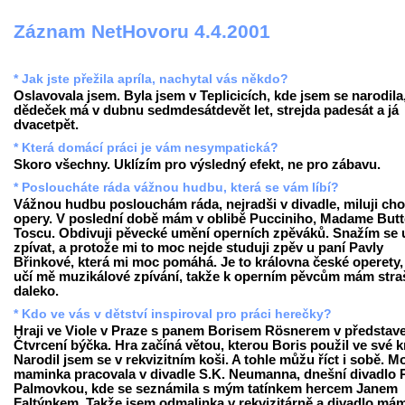
Záznam NetHovoru 4.4.2001
* Jak jste přežila apríla, nachytal vás někdo?
Oslavovala jsem. Byla jsem v Teplicicích, kde jsem se narodila
dědeček má v dubnu sedmdesátdevět let, strejda padesát a já
dvacetpět.
* Která domácí práci je vám nesympatická?
Skoro všechny. Uklízím pro výsledný efekt, ne pro zábavu.
* Posloucháte ráda vážnou hudbu, která se vám líbí?
Vážnou hudbu poslouchám ráda, nejradši v divadle, miluji cho
opery. V poslední době mám v oblibě Pucciniho, Madame Butte
Toscu. Obdivuji pěvecké umění operních zpěváků. Snažím se u
zpívat, a protože mi to moc nejde studuji zpěv u paní Pavly
Břinkové, která mi moc pomáhá. Je to královna české operety,
učí mě muzikálové zpívání, takže k operním pěvcům mám stra
daleko.
* Kdo ve vás v dětství inspiroval pro práci herečky?
Hraji ve Viole v Praze s panem Borisem Rösnerem v představ
Čtvrcení býčka. Hra začíná větou, kterou Boris použil ve své k
Narodil jsem se v rekvizitním koši. A tohle můžu říct i sobě. M
maminka pracovala v divadle S.K. Neumanna, dnešní divadlo 
Palmovkou, kde se seznámila s mým tatínkem hercem Janem
Faltýnkem. Takže jsem odmalinka v rekvizitárně a divadlo má