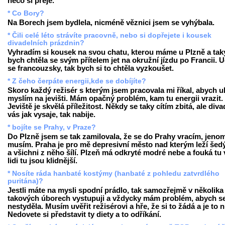
něco si přeje.
* Co Bory?
Na Borech jsem bydlela, nicméně věznici jsem se vyhýbala.
* Čili celé léto strávíte pracovně, nebo si dopřejete i kousek
divadelních prázdnin?
Vyhradím si kousek na svou chatu, kterou máme u Plzně a tak
bych chtěla se svým přítelem jet na okružní jízdu po Francii. 
se francouzsky, tak bych si to chtěla vyzkoušet.
* Z čeho čerpáte energii,kde se dobíjíte?
Skoro každý režisér s kterým jsem pracovala mi říkal, abych u
myslím na jevišti. Mám opačný problém, kam tu energii vrazit.
Jeviště je skvělá příležitost. Někdy se taky cítím zbitá, ale diva
vás jak vysaje, tak nabije.
* bojíte se Prahy, v Praze?
Do Plzně jsem se tak zamilovala, že se do Prahy vracím, jeno
musím. Praha je pro mě depresivní město nad kterým leží šed
a všichni z něho šílí. Plzeň má odkryté modré nebe a fouká tu v
lidi tu jsou klidnější.
* Nosíte ráda hanbaté kostýmy (hanbaté z pohledu zatvrdlého
puritána)?
Jestli máte na mysli spodní prádlo, tak samozřejmě v několika
takových úborech vystupuji a vždycky mám problém, abych s
nestyděla. Musím uvěřit režisérovi a hře, že si to žádá a je to 
Nedovete si představit ty diety a to odříkání.