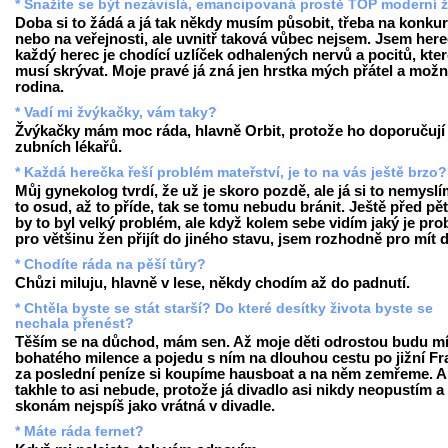
* Snažíte se být nezávislá, emancipovaná prostě TOP moderní 
Doba si to žádá a já tak někdy musím působit, třeba na konku
nebo na veřejnosti, ale uvnitř taková vůbec nejsem. Jsem here
každý herec je chodící uzlíček odhalených nervů a pocitů, kte
musí skrývat. Moje pravé já zná jen hrstka mých přátel a mož
rodina.
* Vadí mi žvýkačky, vám taky?
Žvýkačky mám moc ráda, hlavně Orbit, protože ho doporučují 
zubních lékařů.
* Každá herečka řeší problém mateřství, je to na vás ještě brzo?
Můj gynekolog tvrdí, že už je skoro pozdě, ale já si to nemyslí
to osud, až to příde, tak se tomu nebudu bránit. Ještě před pěti
by to byl velký problém, ale když kolem sebe vidím jaký je pr
pro většinu žen přijít do jiného stavu, jsem rozhodně pro mít d
* Chodíte ráda na pěší tůry?
Chůzi miluju, hlavně v lese, někdy chodím až do padnutí.
* Chtěla byste se stát starší? Do které desítky života byste se
nechala přenést?
Těším se na důchod, mám sen. Až moje děti odrostou budu mí
bohatého milence a pojedu s ním na dlouhou cestu po jižní Fra
za poslední peníze si koupíme hausboat a na něm zemřeme. A
takhle to asi nebude, protože já divadlo asi nikdy neopustím a
skonám nejspíš jako vrátná v divadle.
* Máte ráda fernet?