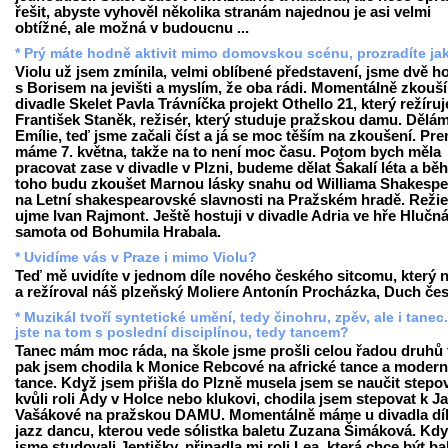
řešit, abyste vyhověl několika stranám najednou je asi velmi
obtížné, ale možná v budoucnu ...
* Prý máte hodně aktivit mimo domovskou scénu, prozradíte ja
Violu už jsem zmínila, velmi oblíbené představení, jsme dvě h
s Borisem na jevišti a myslím, že oba rádi. Momentálně zkouš
divadle Skelet Pavla Trávníčka projekt Othello 21, který režíruj
František Staněk, režisér, který studuje pražskou damu. Dělám
Emílie, teď jsme začali číst a já se moc těším na zkoušení. Pr
máme 7. května, takže na to není moc času. Potom bych měla
pracovat zase v divadle v Plzni, budeme dělat Šakalí léta a b
toho budu zkoušet Marnou lásky snahu od Williama Shakespe
na Letní shakespearovské slavnosti na Pražském hradě. Režie
ujme Ivan Rajmont. Ještě hostuji v divadle Adria ve hře Hlučn
samota od Bohumila Hrabala.
* Uvidíme vás v Praze i mimo Violu?
Teď mě uvidíte v jednom díle nového českého sitcomu, který 
a režíroval náš plzeňský Moliere Antonín Procházka, Duch čes
* Muzikál tvoří syntetické umění, tedy činohru, zpěv, ale i tanec
jste na tom s poslední disciplínou, tedy tancem?
Tanec mám moc ráda, na škole jsme prošli celou řadou druhů 
pak jsem chodila k Monice Rebcové na africké tance a modern
tance. Když jsem přišla do Plzně musela jsem se naučit stepo
kvůli roli Ády v Holce nebo klukovi, chodila jsem stepovat k J
Vašákové na pražskou DAMU. Momentálně máme u divadla dí
jazz dancu, kterou vede sólistka baletu Zuzana Šimáková. Kd
jsme studovali Jeptišky, připadla mi roli Lea, která chce být b