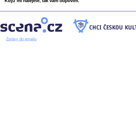
Když mi nalejete, tak vám odpovím.
Zprávy do emailu