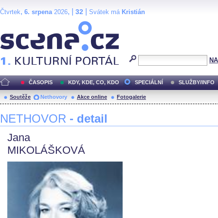
,
, |
|
32
Čtvrtek
6. srpena
2026
Svátek má
Kristián
Scéna.cz
NA
ČASOPIS
KDY, KDE, CO, KDO
SPECIÁLNÍ
SLUŽBY/INFO
Soutěže
Nethovory
Akce online
Fotogalerie
NETHOVOR
- detail
Jana
MIKOLÁŠKOVÁ