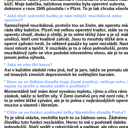
kůží. Moje babička, tatínkova maminka byla operetní subreta,
dokonce v roce 1945 působila i v Plzni. To je tak zhruba všech
* Jaký druh scénické hudby je vám milejší: muzikálová nebo
operetní?
Samozřejmě muzikálová, protože tou se živím, ale operetu m
ráda díky babičce. Plzeň má velkou operetní tradici, stále se n
operetu chodí, diváci ji chtějí, je to velmi těžký žánr a je už má
umělců, kteří umí kvalitně zahrát. Jsou to mnohdy těžké árie a
operní zpěváci tvrdí, že některé pasáže by sami nezvládli. Nav
musí mluvit a tančit. V muzikálu je to o něco jednodušší, prot
muzikálový zpěv se více podobá mluvenému slovu, ale je to as
jenom jedna výhoda.
* Jaká se vám líbí barva?
Asi v každém období roku jiná, teď je jaro, takže se pomalu u
od tmavých zimních depresivních ke světlejším barvám.
* Dnes se ve Velkém divadle hraje Země úsměvů, nelituje toho, 
nejste na jevišti a musíte sedět u počítače?
Momentálně teď mám dost vysokou teplotu, rýmu a zítra ráno
záskok, takže si šetřím síly. V Zemi úsměvů pro mě není role, 
to je velmi těžké zpívání, ale je to jedna z nejkrásnějších opere
muzice a vlastně i libretům.
* Cítíte se na funkci umělecké šéfky Národního divadla Praha?
To je silná otázka, nechtěla bych to za žádnou cenu. Žádnému
člověku tuto funkci nezávidím. Herec to má v podstatě daleko
jednodušší. Stačí sedět v rekvizitárně a nadávat, ale něco opr