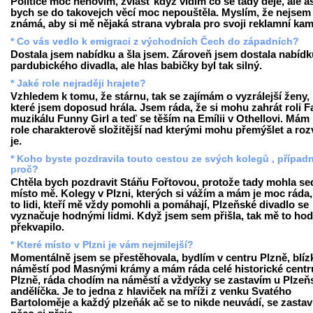
Politice moc nehovím, zvlášť když vidím co se tady děje, ale a
bych se do takovejch věcí moc nepouštěla. Myslím, že nejsem
známá, aby si mě nějaká strana vybrala pro svoji reklamní ka
* Co vás vedlo k emigraci z východních Čech do západních?
Dostala jsem nabídku a šla jsem. Zároveň jsem dostala nabídku
pardubického divadla, ale hlas babičky byl tak silný.
* Jaké role nejraději hrajete?
Vzhledem k tomu, že stárnu, tak se zajímám o vyzrálejší ženy,
které jsem doposud hrála. Jsem ráda, že si mohu zahrát roli F
muzikálu Funny Girl a teď se těším na Emílii v Othellovi. Mám 
role charakterově složitější nad kterými mohu přemýšlet a rozv
je.
* Koho byste pozdravila touto cestou ze svých kolegů , případ
proč?
Chtěla bych pozdravit Stáňu Fořtovou, protože tady mohla se
místo mě. Kolegy v Plzni, kterých si vážím a mám je moc ráda,
to lidi, kteří mě vždy pomohli a pomáhají, Plzeňské divadlo se
vyznačuje hodnými lidmi. Když jsem sem přišla, tak mě to ho
překvapilo.
* Které místo v Plzni je vám nejmilejší?
Momentálně jsem se přestěhovala, bydlím v centru Plzně, blíz
náměstí pod Masnými krámy a mám ráda celé historické cent
Plzně, ráda chodím na náměstí a vždycky se zastavím u Plze
andělíčka. Je to jedna z hlaviček na mříži z venku Svatého
Bartoloměje a každý plzeňák ač se to nikde neuvádí, se zastav