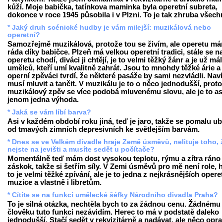
kůží. Moje babička, tatínkova maminka byla operetní subreta,
dokonce v roce 1945 působila i v Plzni. To je tak zhruba všech
* Jaký druh scénické hudby je vám milejší: muzikálová nebo
operetní?
Samozřejmě muzikálová, protože tou se živím, ale operetu m
ráda díky babičce. Plzeň má velkou operetní tradici, stále se n
operetu chodí, diváci ji chtějí, je to velmi těžký žánr a je už má
umělců, kteří umí kvalitně zahrát. Jsou to mnohdy těžké árie a
operní zpěváci tvrdí, že některé pasáže by sami nezvládli. Nav
musí mluvit a tančit. V muzikálu je to o něco jednodušší, prot
muzikálový zpěv se více podobá mluvenému slovu, ale je to as
jenom jedna výhoda.
* Jaká se vám líbí barva?
Asi v každém období roku jiná, teď je jaro, takže se pomalu u
od tmavých zimních depresivních ke světlejším barvám.
* Dnes se ve Velkém divadle hraje Země úsměvů, nelituje toho, 
nejste na jevišti a musíte sedět u počítače?
Momentálně teď mám dost vysokou teplotu, rýmu a zítra ráno
záskok, takže si šetřím síly. V Zemi úsměvů pro mě není role, 
to je velmi těžké zpívání, ale je to jedna z nejkrásnějších opere
muzice a vlastně i libretům.
* Cítíte se na funkci umělecké šéfky Národního divadla Praha?
To je silná otázka, nechtěla bych to za žádnou cenu. Žádnému
člověku tuto funkci nezávidím. Herec to má v podstatě daleko
jednodušší. Stačí sedět v rekvizitárně a nadávat, ale něco opr