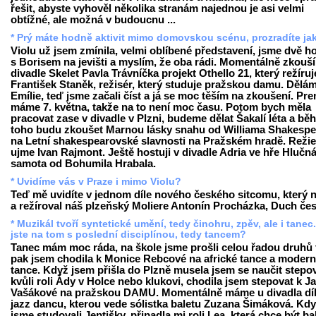
řešit, abyste vyhověl několika stranám najednou je asi velmi
obtížné, ale možná v budoucnu ...
* Prý máte hodně aktivit mimo domovskou scénu, prozradíte ja
Violu už jsem zmínila, velmi oblíbené představení, jsme dvě h
s Borisem na jevišti a myslím, že oba rádi. Momentálně zkouš
divadle Skelet Pavla Trávníčka projekt Othello 21, který režíruj
František Staněk, režisér, který studuje pražskou damu. Dělám
Emílie, teď jsme začali číst a já se moc těším na zkoušení. Pr
máme 7. května, takže na to není moc času. Potom bych měla
pracovat zase v divadle v Plzni, budeme dělat Šakalí léta a b
toho budu zkoušet Marnou lásky snahu od Williama Shakespe
na Letní shakespearovské slavnosti na Pražském hradě. Režie
ujme Ivan Rajmont. Ještě hostuji v divadle Adria ve hře Hlučn
samota od Bohumila Hrabala.
* Uvidíme vás v Praze i mimo Violu?
Teď mě uvidíte v jednom díle nového českého sitcomu, který 
a režíroval náš plzeňský Moliere Antonín Procházka, Duch čes
* Muzikál tvoří syntetické umění, tedy činohru, zpěv, ale i tanec
jste na tom s poslední disciplínou, tedy tancem?
Tanec mám moc ráda, na škole jsme prošli celou řadou druhů 
pak jsem chodila k Monice Rebcové na africké tance a modern
tance. Když jsem přišla do Plzně musela jsem se naučit stepo
kvůli roli Ády v Holce nebo klukovi, chodila jsem stepovat k J
Vašákové na pražskou DAMU. Momentálně máme u divadla dí
jazz dancu, kterou vede sólistka baletu Zuzana Šimáková. Kd
jsme studovali Jeptišky, připadla mi roli Lea, která chce být b