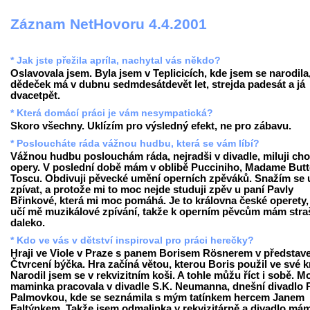
Záznam NetHovoru 4.4.2001
* Jak jste přežila apríla, nachytal vás někdo?
Oslavovala jsem. Byla jsem v Teplicicích, kde jsem se narodila
dědeček má v dubnu sedmdesátdevět let, strejda padesát a já
dvacetpět.
* Která domácí práci je vám nesympatická?
Skoro všechny. Uklízím pro výsledný efekt, ne pro zábavu.
* Posloucháte ráda vážnou hudbu, která se vám líbí?
Vážnou hudbu poslouchám ráda, nejradši v divadle, miluji cho
opery. V poslední době mám v oblibě Pucciniho, Madame Butte
Toscu. Obdivuji pěvecké umění operních zpěváků. Snažím se u
zpívat, a protože mi to moc nejde studuji zpěv u paní Pavly
Břinkové, která mi moc pomáhá. Je to královna české operety,
učí mě muzikálové zpívání, takže k operním pěvcům mám stra
daleko.
* Kdo ve vás v dětství inspiroval pro práci herečky?
Hraji ve Viole v Praze s panem Borisem Rösnerem v představ
Čtvrcení býčka. Hra začíná větou, kterou Boris použil ve své k
Narodil jsem se v rekvizitním koši. A tohle můžu říct i sobě. M
maminka pracovala v divadle S.K. Neumanna, dnešní divadlo 
Palmovkou, kde se seznámila s mým tatínkem hercem Janem
Faltýnkem. Takže jsem odmalinka v rekvizitárně a divadlo má