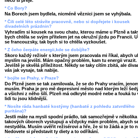
něco si přeje.
* Co Bory?
Na Borech jsem bydlela, nicméně věznici jsem se vyhýbala.
* Čili celé léto strávíte pracovně, nebo si dopřejete i kousek
divadelních prázdnin?
Vyhradím si kousek na svou chatu, kterou máme u Plzně a tak
bych chtěla se svým přítelem jet na okružní jízdu po Francii. 
se francouzsky, tak bych si to chtěla vyzkoušet.
* Z čeho čerpáte energii,kde se dobíjíte?
Skoro každý režisér s kterým jsem pracovala mi říkal, abych u
myslím na jevišti. Mám opačný problém, kam tu energii vrazit.
Jeviště je skvělá příležitost. Někdy se taky cítím zbitá, ale diva
vás jak vysaje, tak nabije.
* bojíte se Prahy, v Praze?
Do Plzně jsem se tak zamilovala, že se do Prahy vracím, jeno
musím. Praha je pro mě depresivní město nad kterým leží šed
a všichni z něho šílí. Plzeň má odkryté modré nebe a fouká tu v
lidi tu jsou klidnější.
* Nosíte ráda hanbaté kostýmy (hanbaté z pohledu zatvrdlého
puritána)?
Jestli máte na mysli spodní prádlo, tak samozřejmě v několika
takových úborech vystupuji a vždycky mám problém, abych s
nestyděla. Musím uvěřit režisérovi a hře, že si to žádá a je to 
Nedovete si představit ty diety a to odříkání.