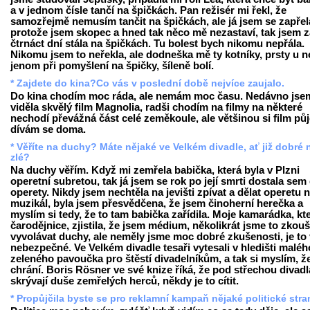
a v jednom čísle tančí na špičkách. Pan režisér mi řekl, že
samozřejmě nemusím tančit na špičkách, ale já jsem se zapřel
protože jsem skopec a hned tak něco mě nezastaví, tak jsem z
čtrnáct dní stála na špičkách. Tu bolest bych nikomu nepřála.
Nikomu jsem to neřekla, ale dodneška mě ty kotníky, prsty u 
jenom při pomyšlení na špičky, šíleně bolí.
* Zajdete do kina?Co vás v poslední době nejvíce zaujalo.
Do kina chodím moc ráda, ale nemám moc času. Nedávno jse
viděla skvělý film Magnolia, radši chodím na filmy na některé
nechodí převážná část celé zeměkoule, ale většinou si film pů
dívám se doma.
* Věříte na duchy? Máte nějaké ve Velkém divadle, ať již dobré
zlé?
Na duchy věřím. Když mi zemřela babička, která byla v Plzni
operetní subretou, tak já jsem se rok po její smrti dostala sem
operety. Nikdy jsem nechtěla na jevišti zpívat a dělat operetu 
muzikál, byla jsem přesvědčena, že jsem činoherní herečka a
myslím si tedy, že to tam babička zařídila. Moje kamarádka, kte
čarodějnice, zjistila, že jsem médium, několikrát jsme to zkouš
vyvolávat duchy, ale neměly jsme moc dobré zkušenosti, je to
nebezpečné. Ve Velkém divadle tesaři vytesali v hledišti maléh
zeleného pavoučka pro štěstí divadelníkům, a tak si myslím, ž
chrání. Boris Rösner ve své knize říká, že pod střechou divadl
skrývají duše zemřelých herců, někdy je to cítit.
* Propůjčila byste se pro reklamní kampaň nějaké politické str