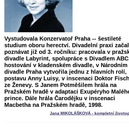
Vystudovala Konzervatoř Praha -- šestileté
studium oboru herectví. Divadelní praxi zača
poznávat již od 3. ročníku: pracovala v praž
divadle Labyrint, spolupráce s Divadlem ABC
hostování v kladenském divadle, v Národním
divadle Praha vytvořila jednu z hlavních rolí,
postavu Anny Luisy, v inscenaci
Doktor Fisc
ze Ženevy
. S Janem Potměšilem hrála na
Pražském hradě v adaptaci Exupéryho Maléh
prince. Dále hrála Čarodějku v inscenaci
Macbetha
na Pražském hradě, 1998.
Jana MIKOLÁŠKOVÁ - kompletní životop