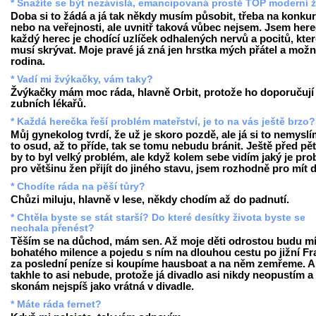
* Snažíte se být nezávislá, emancipovaná prostě TOP moderní 
Doba si to žádá a já tak někdy musím působit, třeba na konku
nebo na veřejnosti, ale uvnitř taková vůbec nejsem. Jsem here
každý herec je chodící uzlíček odhalených nervů a pocitů, kte
musí skrývat. Moje pravé já zná jen hrstka mých přátel a mož
rodina.
* Vadí mi žvýkačky, vám taky?
Žvýkačky mám moc ráda, hlavně Orbit, protože ho doporučují 
zubních lékařů.
* Každá herečka řeší problém mateřství, je to na vás ještě brzo?
Můj gynekolog tvrdí, že už je skoro pozdě, ale já si to nemyslí
to osud, až to příde, tak se tomu nebudu bránit. Ještě před pěti
by to byl velký problém, ale když kolem sebe vidím jaký je pr
pro většinu žen přijít do jiného stavu, jsem rozhodně pro mít d
* Chodíte ráda na pěší tůry?
Chůzi miluju, hlavně v lese, někdy chodím až do padnutí.
* Chtěla byste se stát starší? Do které desítky života byste se
nechala přenést?
Těším se na důchod, mám sen. Až moje děti odrostou budu mí
bohatého milence a pojedu s ním na dlouhou cestu po jižní Fra
za poslední peníze si koupíme hausboat a na něm zemřeme. A
takhle to asi nebude, protože já divadlo asi nikdy neopustím a
skonám nejspíš jako vrátná v divadle.
* Máte ráda fernet?