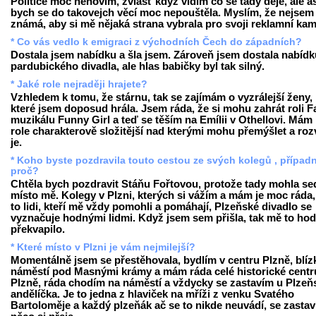
Politice moc nehovím, zvlášť když vidím co se tady děje, ale a
bych se do takovejch věcí moc nepouštěla. Myslím, že nejsem
známá, aby si mě nějaká strana vybrala pro svoji reklamní ka
* Co vás vedlo k emigraci z východních Čech do západních?
Dostala jsem nabídku a šla jsem. Zároveň jsem dostala nabídku
pardubického divadla, ale hlas babičky byl tak silný.
* Jaké role nejraději hrajete?
Vzhledem k tomu, že stárnu, tak se zajímám o vyzrálejší ženy,
které jsem doposud hrála. Jsem ráda, že si mohu zahrát roli F
muzikálu Funny Girl a teď se těším na Emílii v Othellovi. Mám 
role charakterově složitější nad kterými mohu přemýšlet a rozv
je.
* Koho byste pozdravila touto cestou ze svých kolegů , případ
proč?
Chtěla bych pozdravit Stáňu Fořtovou, protože tady mohla se
místo mě. Kolegy v Plzni, kterých si vážím a mám je moc ráda,
to lidi, kteří mě vždy pomohli a pomáhají, Plzeňské divadlo se
vyznačuje hodnými lidmi. Když jsem sem přišla, tak mě to ho
překvapilo.
* Které místo v Plzni je vám nejmilejší?
Momentálně jsem se přestěhovala, bydlím v centru Plzně, blíz
náměstí pod Masnými krámy a mám ráda celé historické cent
Plzně, ráda chodím na náměstí a vždycky se zastavím u Plze
andělíčka. Je to jedna z hlaviček na mříži z venku Svatého
Bartoloměje a každý plzeňák ač se to nikde neuvádí, se zastav