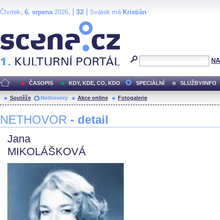
,
, |
|
32
Čtvrtek
6. srpena
2026
Svátek má
Kristián
Scéna.cz
NA
ČASOPIS
KDY, KDE, CO, KDO
SPECIÁLNÍ
SLUŽBY/INFO
Soutěže
Nethovory
Akce online
Fotogalerie
NETHOVOR
- detail
Jana
MIKOLÁŠKOVÁ