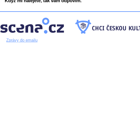
Když mi nalejete, tak vám odpovím.
Zprávy do emailu