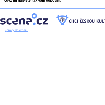
Když mi nalejete, tak vám odpovím.
Zprávy do emailu