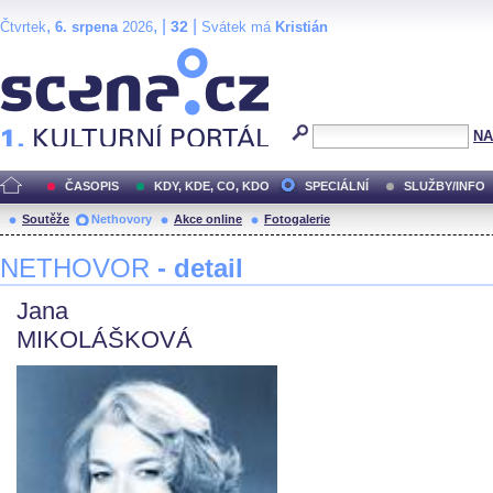
,
, |
|
32
Čtvrtek
6. srpena
2026
Svátek má
Kristián
Scéna.cz
NA
ČASOPIS
KDY, KDE, CO, KDO
SPECIÁLNÍ
SLUŽBY/INFO
Soutěže
Nethovory
Akce online
Fotogalerie
NETHOVOR
- detail
Jana
MIKOLÁŠKOVÁ