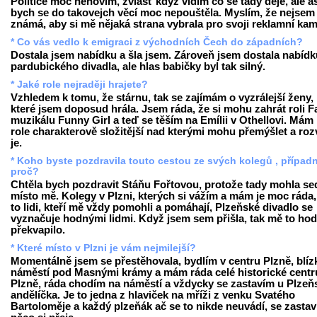
Politice moc nehovím, zvlášť když vidím co se tady děje, ale a
bych se do takovejch věcí moc nepouštěla. Myslím, že nejsem
známá, aby si mě nějaká strana vybrala pro svoji reklamní ka
* Co vás vedlo k emigraci z východních Čech do západních?
Dostala jsem nabídku a šla jsem. Zároveň jsem dostala nabídku
pardubického divadla, ale hlas babičky byl tak silný.
* Jaké role nejraději hrajete?
Vzhledem k tomu, že stárnu, tak se zajímám o vyzrálejší ženy,
které jsem doposud hrála. Jsem ráda, že si mohu zahrát roli F
muzikálu Funny Girl a teď se těším na Emílii v Othellovi. Mám 
role charakterově složitější nad kterými mohu přemýšlet a rozv
je.
* Koho byste pozdravila touto cestou ze svých kolegů , případ
proč?
Chtěla bych pozdravit Stáňu Fořtovou, protože tady mohla se
místo mě. Kolegy v Plzni, kterých si vážím a mám je moc ráda,
to lidi, kteří mě vždy pomohli a pomáhají, Plzeňské divadlo se
vyznačuje hodnými lidmi. Když jsem sem přišla, tak mě to ho
překvapilo.
* Které místo v Plzni je vám nejmilejší?
Momentálně jsem se přestěhovala, bydlím v centru Plzně, blíz
náměstí pod Masnými krámy a mám ráda celé historické cent
Plzně, ráda chodím na náměstí a vždycky se zastavím u Plze
andělíčka. Je to jedna z hlaviček na mříži z venku Svatého
Bartoloměje a každý plzeňák ač se to nikde neuvádí, se zastav