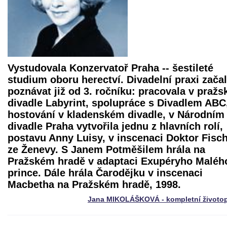
Vystudovala Konzervatoř Praha -- šestileté
studium oboru herectví. Divadelní praxi zača
poznávat již od 3. ročníku: pracovala v praž
divadle Labyrint, spolupráce s Divadlem ABC
hostování v kladenském divadle, v Národním
divadle Praha vytvořila jednu z hlavních rolí,
postavu Anny Luisy, v inscenaci
Doktor Fisc
ze Ženevy
. S Janem Potměšilem hrála na
Pražském hradě v adaptaci Exupéryho Maléh
prince. Dále hrála Čarodějku v inscenaci
Macbetha
na Pražském hradě, 1998.
Jana MIKOLÁŠKOVÁ - kompletní životop