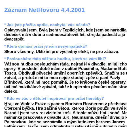
Záznam NetHovoru 4.4.2001
* Jak jste přežila apríla, nachytal vás někdo?
Oslavovala jsem. Byla jsem v Teplicicích, kde jsem se narodila
dědeček má v dubnu sedmdesátdevět let, strejda padesát a já
dvacetpět.
* Která domácí práci je vám nesympatická?
Skoro všechny. Uklízím pro výsledný efekt, ne pro zábavu.
* Posloucháte ráda vážnou hudbu, která se vám líbí?
Vážnou hudbu poslouchám ráda, nejradši v divadle, miluji cho
opery. V poslední době mám v oblibě Pucciniho, Madame Butte
Toscu. Obdivuji pěvecké umění operních zpěváků. Snažím se u
zpívat, a protože mi to moc nejde studuji zpěv u paní Pavly
Břinkové, která mi moc pomáhá. Je to královna české operety,
učí mě muzikálové zpívání, takže k operním pěvcům mám stra
daleko.
* Kdo ve vás v dětství inspiroval pro práci herečky?
Hraji ve Viole v Praze s panem Borisem Rösnerem v představ
Čtvrcení býčka. Hra začíná větou, kterou Boris použil ve své k
Narodil jsem se v rekvizitním koši. A tohle můžu říct i sobě. M
maminka pracovala v divadle S.K. Neumanna, dnešní divadlo 
Palmovkou, kde se seznámila s mým tatínkem hercem Janem
Faltýnkem. Takže jsem odmalinka v rekvizitárně a divadlo má