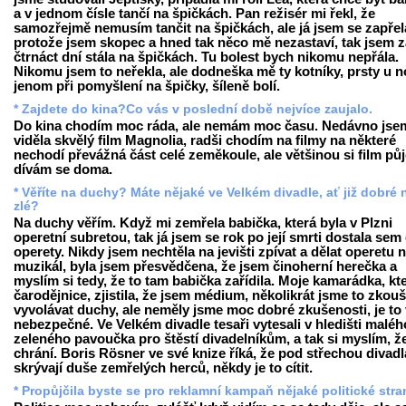
a v jednom čísle tančí na špičkách. Pan režisér mi řekl, že
samozřejmě nemusím tančit na špičkách, ale já jsem se zapřel
protože jsem skopec a hned tak něco mě nezastaví, tak jsem z
čtrnáct dní stála na špičkách. Tu bolest bych nikomu nepřála.
Nikomu jsem to neřekla, ale dodneška mě ty kotníky, prsty u 
jenom při pomyšlení na špičky, šíleně bolí.
* Zajdete do kina?Co vás v poslední době nejvíce zaujalo.
Do kina chodím moc ráda, ale nemám moc času. Nedávno jse
viděla skvělý film Magnolia, radši chodím na filmy na některé
nechodí převážná část celé zeměkoule, ale většinou si film pů
dívám se doma.
* Věříte na duchy? Máte nějaké ve Velkém divadle, ať již dobré
zlé?
Na duchy věřím. Když mi zemřela babička, která byla v Plzni
operetní subretou, tak já jsem se rok po její smrti dostala sem
operety. Nikdy jsem nechtěla na jevišti zpívat a dělat operetu 
muzikál, byla jsem přesvědčena, že jsem činoherní herečka a
myslím si tedy, že to tam babička zařídila. Moje kamarádka, kte
čarodějnice, zjistila, že jsem médium, několikrát jsme to zkouš
vyvolávat duchy, ale neměly jsme moc dobré zkušenosti, je to
nebezpečné. Ve Velkém divadle tesaři vytesali v hledišti maléh
zeleného pavoučka pro štěstí divadelníkům, a tak si myslím, ž
chrání. Boris Rösner ve své knize říká, že pod střechou divadl
skrývají duše zemřelých herců, někdy je to cítit.
* Propůjčila byste se pro reklamní kampaň nějaké politické str