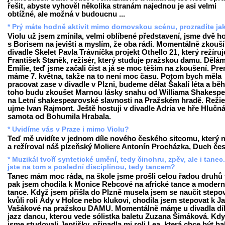
řešit, abyste vyhověl několika stranám najednou je asi velmi
obtížné, ale možná v budoucnu ...
* Prý máte hodně aktivit mimo domovskou scénu, prozradíte ja
Violu už jsem zmínila, velmi oblíbené představení, jsme dvě h
s Borisem na jevišti a myslím, že oba rádi. Momentálně zkouš
divadle Skelet Pavla Trávníčka projekt Othello 21, který režíruj
František Staněk, režisér, který studuje pražskou damu. Dělám
Emílie, teď jsme začali číst a já se moc těším na zkoušení. Pr
máme 7. května, takže na to není moc času. Potom bych měla
pracovat zase v divadle v Plzni, budeme dělat Šakalí léta a b
toho budu zkoušet Marnou lásky snahu od Williama Shakespe
na Letní shakespearovské slavnosti na Pražském hradě. Režie
ujme Ivan Rajmont. Ještě hostuji v divadle Adria ve hře Hlučn
samota od Bohumila Hrabala.
* Uvidíme vás v Praze i mimo Violu?
Teď mě uvidíte v jednom díle nového českého sitcomu, který 
a režíroval náš plzeňský Moliere Antonín Procházka, Duch čes
* Muzikál tvoří syntetické umění, tedy činohru, zpěv, ale i tanec
jste na tom s poslední disciplínou, tedy tancem?
Tanec mám moc ráda, na škole jsme prošli celou řadou druhů 
pak jsem chodila k Monice Rebcové na africké tance a modern
tance. Když jsem přišla do Plzně musela jsem se naučit stepo
kvůli roli Ády v Holce nebo klukovi, chodila jsem stepovat k J
Vašákové na pražskou DAMU. Momentálně máme u divadla dí
jazz dancu, kterou vede sólistka baletu Zuzana Šimáková. Kd
jsme studovali Jeptišky, připadla mi roli Lea, která chce být b