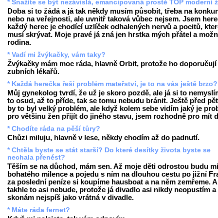
* Snažíte se být nezávislá, emancipovaná prostě TOP moderní 
Doba si to žádá a já tak někdy musím působit, třeba na konku
nebo na veřejnosti, ale uvnitř taková vůbec nejsem. Jsem here
každý herec je chodící uzlíček odhalených nervů a pocitů, kte
musí skrývat. Moje pravé já zná jen hrstka mých přátel a mož
rodina.
* Vadí mi žvýkačky, vám taky?
Žvýkačky mám moc ráda, hlavně Orbit, protože ho doporučují 
zubních lékařů.
* Každá herečka řeší problém mateřství, je to na vás ještě brzo?
Můj gynekolog tvrdí, že už je skoro pozdě, ale já si to nemyslí
to osud, až to příde, tak se tomu nebudu bránit. Ještě před pěti
by to byl velký problém, ale když kolem sebe vidím jaký je pr
pro většinu žen přijít do jiného stavu, jsem rozhodně pro mít d
* Chodíte ráda na pěší tůry?
Chůzi miluju, hlavně v lese, někdy chodím až do padnutí.
* Chtěla byste se stát starší? Do které desítky života byste se
nechala přenést?
Těším se na důchod, mám sen. Až moje děti odrostou budu mí
bohatého milence a pojedu s ním na dlouhou cestu po jižní Fra
za poslední peníze si koupíme hausboat a na něm zemřeme. A
takhle to asi nebude, protože já divadlo asi nikdy neopustím a
skonám nejspíš jako vrátná v divadle.
* Máte ráda fernet?