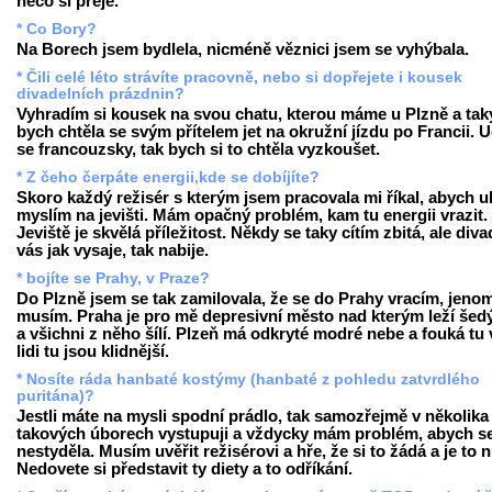
něco si přeje.
* Co Bory?
Na Borech jsem bydlela, nicméně věznici jsem se vyhýbala.
* Čili celé léto strávíte pracovně, nebo si dopřejete i kousek
divadelních prázdnin?
Vyhradím si kousek na svou chatu, kterou máme u Plzně a tak
bych chtěla se svým přítelem jet na okružní jízdu po Francii. 
se francouzsky, tak bych si to chtěla vyzkoušet.
* Z čeho čerpáte energii,kde se dobíjíte?
Skoro každý režisér s kterým jsem pracovala mi říkal, abych u
myslím na jevišti. Mám opačný problém, kam tu energii vrazit.
Jeviště je skvělá příležitost. Někdy se taky cítím zbitá, ale diva
vás jak vysaje, tak nabije.
* bojíte se Prahy, v Praze?
Do Plzně jsem se tak zamilovala, že se do Prahy vracím, jeno
musím. Praha je pro mě depresivní město nad kterým leží šed
a všichni z něho šílí. Plzeň má odkryté modré nebe a fouká tu v
lidi tu jsou klidnější.
* Nosíte ráda hanbaté kostýmy (hanbaté z pohledu zatvrdlého
puritána)?
Jestli máte na mysli spodní prádlo, tak samozřejmě v několika
takových úborech vystupuji a vždycky mám problém, abych s
nestyděla. Musím uvěřit režisérovi a hře, že si to žádá a je to 
Nedovete si představit ty diety a to odříkání.