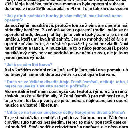
kůží. Moje babička, tatínkova maminka byla operetní subreta,
dokonce v roce 1945 působila i v Plzni. To je tak zhruba všech
* Jaký druh scénické hudby je vám milejší: muzikálová nebo
operetní?
Samozřejmě muzikálová, protože tou se živím, ale operetu m
ráda díky babičce. Plzeň má velkou operetní tradici, stále se n
operetu chodí, diváci ji chtějí, je to velmi těžký žánr a je už má
umělců, kteří umí kvalitně zahrát. Jsou to mnohdy těžké árie a
operní zpěváci tvrdí, že některé pasáže by sami nezvládli. Nav
musí mluvit a tančit. V muzikálu je to o něco jednodušší, prot
muzikálový zpěv se více podobá mluvenému slovu, ale je to as
jenom jedna výhoda.
* Jaká se vám líbí barva?
Asi v každém období roku jiná, teď je jaro, takže se pomalu u
od tmavých zimních depresivních ke světlejším barvám.
* Dnes se ve Velkém divadle hraje Země úsměvů, nelituje toho, 
nejste na jevišti a musíte sedět u počítače?
Momentálně teď mám dost vysokou teplotu, rýmu a zítra ráno
záskok, takže si šetřím síly. V Zemi úsměvů pro mě není role, 
to je velmi těžké zpívání, ale je to jedna z nejkrásnějších opere
muzice a vlastně i libretům.
* Cítíte se na funkci umělecké šéfky Národního divadla Praha?
To je silná otázka, nechtěla bych to za žádnou cenu. Žádnému
člověku tuto funkci nezávidím. Herec to má v podstatě daleko
jednodušší. Stačí sedět v rekvizitárně a nadávat, ale něco opr