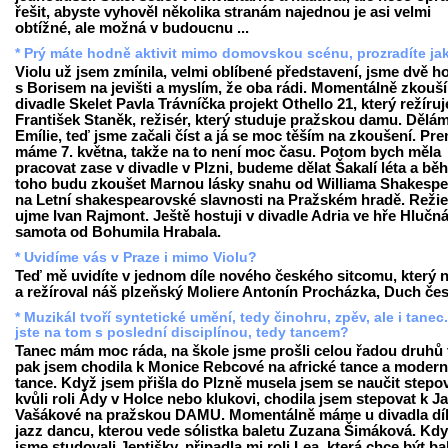
řešit, abyste vyhověl několika stranám najednou je asi velmi
obtížné, ale možná v budoucnu ...
* Prý máte hodně aktivit mimo domovskou scénu, prozradíte ja
Violu už jsem zmínila, velmi oblíbené představení, jsme dvě h
s Borisem na jevišti a myslím, že oba rádi. Momentálně zkouš
divadle Skelet Pavla Trávníčka projekt Othello 21, který režíruj
František Staněk, režisér, který studuje pražskou damu. Dělám
Emílie, teď jsme začali číst a já se moc těším na zkoušení. Pr
máme 7. května, takže na to není moc času. Potom bych měla
pracovat zase v divadle v Plzni, budeme dělat Šakalí léta a b
toho budu zkoušet Marnou lásky snahu od Williama Shakespe
na Letní shakespearovské slavnosti na Pražském hradě. Režie
ujme Ivan Rajmont. Ještě hostuji v divadle Adria ve hře Hlučn
samota od Bohumila Hrabala.
* Uvidíme vás v Praze i mimo Violu?
Teď mě uvidíte v jednom díle nového českého sitcomu, který 
a režíroval náš plzeňský Moliere Antonín Procházka, Duch čes
* Muzikál tvoří syntetické umění, tedy činohru, zpěv, ale i tanec
jste na tom s poslední disciplínou, tedy tancem?
Tanec mám moc ráda, na škole jsme prošli celou řadou druhů 
pak jsem chodila k Monice Rebcové na africké tance a modern
tance. Když jsem přišla do Plzně musela jsem se naučit stepo
kvůli roli Ády v Holce nebo klukovi, chodila jsem stepovat k J
Vašákové na pražskou DAMU. Momentálně máme u divadla dí
jazz dancu, kterou vede sólistka baletu Zuzana Šimáková. Kd
jsme studovali Jeptišky, připadla mi roli Lea, která chce být b