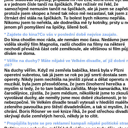
a v jednom čísle tančí na špičkách. Pan režisér mi řekl, že
samozřejmě nemusím tančit na špičkách, ale já jsem se zapřel
protože jsem skopec a hned tak něco mě nezastaví, tak jsem z
čtrnáct dní stála na špičkách. Tu bolest bych nikomu nepřála.
Nikomu jsem to neřekla, ale dodneška mě ty kotníky, prsty u 
jenom při pomyšlení na špičky, šíleně bolí.
* Zajdete do kina?Co vás v poslední době nejvíce zaujalo.
Do kina chodím moc ráda, ale nemám moc času. Nedávno jse
viděla skvělý film Magnolia, radši chodím na filmy na některé
nechodí převážná část celé zeměkoule, ale většinou si film pů
dívám se doma.
* Věříte na duchy? Máte nějaké ve Velkém divadle, ať již dobré
zlé?
Na duchy věřím. Když mi zemřela babička, která byla v Plzni
operetní subretou, tak já jsem se rok po její smrti dostala sem
operety. Nikdy jsem nechtěla na jevišti zpívat a dělat operetu 
muzikál, byla jsem přesvědčena, že jsem činoherní herečka a
myslím si tedy, že to tam babička zařídila. Moje kamarádka, kte
čarodějnice, zjistila, že jsem médium, několikrát jsme to zkouš
vyvolávat duchy, ale neměly jsme moc dobré zkušenosti, je to
nebezpečné. Ve Velkém divadle tesaři vytesali v hledišti maléh
zeleného pavoučka pro štěstí divadelníkům, a tak si myslím, ž
chrání. Boris Rösner ve své knize říká, že pod střechou divadl
skrývají duše zemřelých herců, někdy je to cítit.
* Propůjčila byste se pro reklamní kampaň nějaké politické str