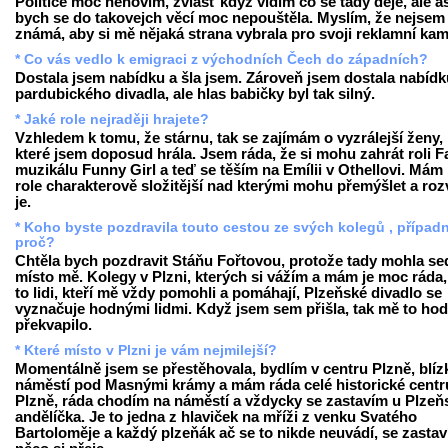
Politice moc nehovím, zvlášť když vidím co se tady děje, ale a
bych se do takovejch věcí moc nepouštěla. Myslím, že nejsem
známá, aby si mě nějaká strana vybrala pro svoji reklamní ka
* Co vás vedlo k emigraci z východních Čech do západních?
Dostala jsem nabídku a šla jsem. Zároveň jsem dostala nabídku
pardubického divadla, ale hlas babičky byl tak silný.
* Jaké role nejraději hrajete?
Vzhledem k tomu, že stárnu, tak se zajímám o vyzrálejší ženy,
které jsem doposud hrála. Jsem ráda, že si mohu zahrát roli F
muzikálu Funny Girl a teď se těším na Emílii v Othellovi. Mám 
role charakterově složitější nad kterými mohu přemýšlet a rozv
je.
* Koho byste pozdravila touto cestou ze svých kolegů , případ
proč?
Chtěla bych pozdravit Stáňu Fořtovou, protože tady mohla se
místo mě. Kolegy v Plzni, kterých si vážím a mám je moc ráda,
to lidi, kteří mě vždy pomohli a pomáhají, Plzeňské divadlo se
vyznačuje hodnými lidmi. Když jsem sem přišla, tak mě to ho
překvapilo.
* Které místo v Plzni je vám nejmilejší?
Momentálně jsem se přestěhovala, bydlím v centru Plzně, blíz
náměstí pod Masnými krámy a mám ráda celé historické cent
Plzně, ráda chodím na náměstí a vždycky se zastavím u Plze
andělíčka. Je to jedna z hlaviček na mříži z venku Svatého
Bartoloměje a každý plzeňák ač se to nikde neuvádí, se zastav