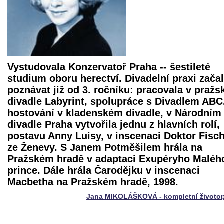
Vystudovala Konzervatoř Praha -- šestileté
studium oboru herectví. Divadelní praxi zača
poznávat již od 3. ročníku: pracovala v praž
divadle Labyrint, spolupráce s Divadlem ABC
hostování v kladenském divadle, v Národním
divadle Praha vytvořila jednu z hlavních rolí,
postavu Anny Luisy, v inscenaci
Doktor Fisc
ze Ženevy
. S Janem Potměšilem hrála na
Pražském hradě v adaptaci Exupéryho Maléh
prince. Dále hrála Čarodějku v inscenaci
Macbetha
na Pražském hradě, 1998.
Jana MIKOLÁŠKOVÁ - kompletní životop