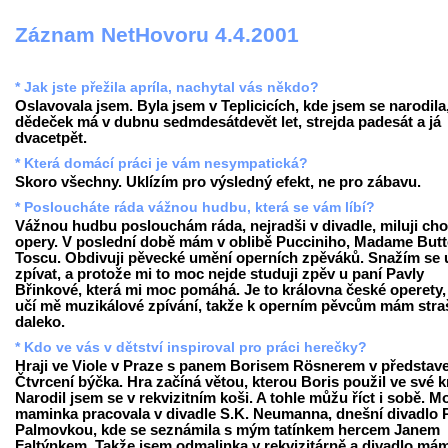
Záznam NetHovoru 4.4.2001
* Jak jste přežila apríla, nachytal vás někdo?
Oslavovala jsem. Byla jsem v Teplicicích, kde jsem se narodila
dědeček má v dubnu sedmdesátdevět let, strejda padesát a já
dvacetpět.
* Která domácí práci je vám nesympatická?
Skoro všechny. Uklízím pro výsledný efekt, ne pro zábavu.
* Posloucháte ráda vážnou hudbu, která se vám líbí?
Vážnou hudbu poslouchám ráda, nejradši v divadle, miluji cho
opery. V poslední době mám v oblibě Pucciniho, Madame Butte
Toscu. Obdivuji pěvecké umění operních zpěváků. Snažím se u
zpívat, a protože mi to moc nejde studuji zpěv u paní Pavly
Břinkové, která mi moc pomáhá. Je to královna české operety,
učí mě muzikálové zpívání, takže k operním pěvcům mám stra
daleko.
* Kdo ve vás v dětství inspiroval pro práci herečky?
Hraji ve Viole v Praze s panem Borisem Rösnerem v představ
Čtvrcení býčka. Hra začíná větou, kterou Boris použil ve své k
Narodil jsem se v rekvizitním koši. A tohle můžu říct i sobě. M
maminka pracovala v divadle S.K. Neumanna, dnešní divadlo 
Palmovkou, kde se seznámila s mým tatínkem hercem Janem
Faltýnkem. Takže jsem odmalinka v rekvizitárně a divadlo má