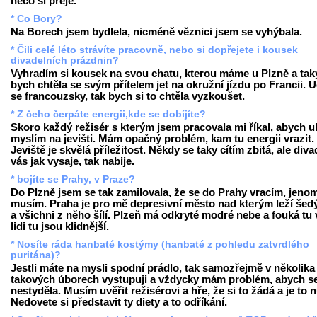
něco si přeje.
* Co Bory?
Na Borech jsem bydlela, nicméně věznici jsem se vyhýbala.
* Čili celé léto strávíte pracovně, nebo si dopřejete i kousek
divadelních prázdnin?
Vyhradím si kousek na svou chatu, kterou máme u Plzně a tak
bych chtěla se svým přítelem jet na okružní jízdu po Francii. 
se francouzsky, tak bych si to chtěla vyzkoušet.
* Z čeho čerpáte energii,kde se dobíjíte?
Skoro každý režisér s kterým jsem pracovala mi říkal, abych u
myslím na jevišti. Mám opačný problém, kam tu energii vrazit.
Jeviště je skvělá příležitost. Někdy se taky cítím zbitá, ale diva
vás jak vysaje, tak nabije.
* bojíte se Prahy, v Praze?
Do Plzně jsem se tak zamilovala, že se do Prahy vracím, jeno
musím. Praha je pro mě depresivní město nad kterým leží šed
a všichni z něho šílí. Plzeň má odkryté modré nebe a fouká tu v
lidi tu jsou klidnější.
* Nosíte ráda hanbaté kostýmy (hanbaté z pohledu zatvrdlého
puritána)?
Jestli máte na mysli spodní prádlo, tak samozřejmě v několika
takových úborech vystupuji a vždycky mám problém, abych s
nestyděla. Musím uvěřit režisérovi a hře, že si to žádá a je to 
Nedovete si představit ty diety a to odříkání.