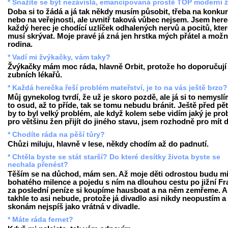
* Snažíte se být nezávislá, emancipovaná prostě TOP moderní 
Doba si to žádá a já tak někdy musím působit, třeba na konku
nebo na veřejnosti, ale uvnitř taková vůbec nejsem. Jsem here
každý herec je chodící uzlíček odhalených nervů a pocitů, kte
musí skrývat. Moje pravé já zná jen hrstka mých přátel a mož
rodina.
* Vadí mi žvýkačky, vám taky?
Žvýkačky mám moc ráda, hlavně Orbit, protože ho doporučují 
zubních lékařů.
* Každá herečka řeší problém mateřství, je to na vás ještě brzo?
Můj gynekolog tvrdí, že už je skoro pozdě, ale já si to nemyslí
to osud, až to příde, tak se tomu nebudu bránit. Ještě před pěti
by to byl velký problém, ale když kolem sebe vidím jaký je pr
pro většinu žen přijít do jiného stavu, jsem rozhodně pro mít d
* Chodíte ráda na pěší tůry?
Chůzi miluju, hlavně v lese, někdy chodím až do padnutí.
* Chtěla byste se stát starší? Do které desítky života byste se
nechala přenést?
Těším se na důchod, mám sen. Až moje děti odrostou budu mí
bohatého milence a pojedu s ním na dlouhou cestu po jižní Fra
za poslední peníze si koupíme hausboat a na něm zemřeme. A
takhle to asi nebude, protože já divadlo asi nikdy neopustím a
skonám nejspíš jako vrátná v divadle.
* Máte ráda fernet?