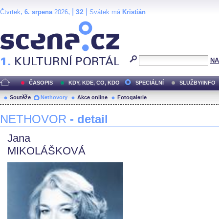
,
, |
|
32
Čtvrtek
6. srpena
2026
Svátek má
Kristián
Scéna.cz
NA
ČASOPIS
KDY, KDE, CO, KDO
SPECIÁLNÍ
SLUŽBY/INFO
Soutěže
Nethovory
Akce online
Fotogalerie
NETHOVOR
- detail
Jana
MIKOLÁŠKOVÁ