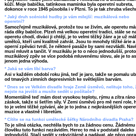
kůží. Moje babička, tatínkova maminka byla operetní subreta,
dokonce v roce 1945 působila i v Plzni. To je tak zhruba všech
* Jaký druh scénické hudby je vám milejší: muzikálová nebo
operetní?
Samozřejmě muzikálová, protože tou se živím, ale operetu m
ráda díky babičce. Plzeň má velkou operetní tradici, stále se n
operetu chodí, diváci ji chtějí, je to velmi těžký žánr a je už má
umělců, kteří umí kvalitně zahrát. Jsou to mnohdy těžké árie a
operní zpěváci tvrdí, že některé pasáže by sami nezvládli. Nav
musí mluvit a tančit. V muzikálu je to o něco jednodušší, prot
muzikálový zpěv se více podobá mluvenému slovu, ale je to as
jenom jedna výhoda.
* Jaká se vám líbí barva?
Asi v každém období roku jiná, teď je jaro, takže se pomalu u
od tmavých zimních depresivních ke světlejším barvám.
* Dnes se ve Velkém divadle hraje Země úsměvů, nelituje toho, 
nejste na jevišti a musíte sedět u počítače?
Momentálně teď mám dost vysokou teplotu, rýmu a zítra ráno
záskok, takže si šetřím síly. V Zemi úsměvů pro mě není role, 
to je velmi těžké zpívání, ale je to jedna z nejkrásnějších opere
muzice a vlastně i libretům.
* Cítíte se na funkci umělecké šéfky Národního divadla Praha?
To je silná otázka, nechtěla bych to za žádnou cenu. Žádnému
člověku tuto funkci nezávidím. Herec to má v podstatě daleko
jednodušší. Stačí sedět v rekvizitárně a nadávat, ale něco opr