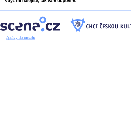
Když mi nalejete, tak vám odpovím.
Zprávy do emailu