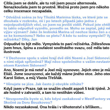
Cítila jsem se dobře, ale tu roli jsem pouze alternovala.
Nenazkoušela jsem to prvotně. Možná proto jsem pro někoho
celku inscenace nezapadala.
* Odvážná scéna ze hry Třicátá Marinina láska, ve které jste se
dloubala v rozkroku, mi i po letech připadá jako jedna z
nejodpudivějších věcí, co jsem na jevišti viděl. Pokud jste chtěl
to takto odpudivě vyznělo, povedlo se. Mohu se zeptat, jaký mě
výjev význam? Jako že lesbická Marina už nechce lásku žen a o
se ke komunismu? Nebo se pletu? A kdo tu scénu vymyslel? V
režisérka? Díky, Jan
Odpudivé to být mělo. Vymyslela to paní režisérka. Ztělesňova
jsem hnus, špínu a zoufalost sovětského svazu, což měla tato
ilustrovat.
* V Dechovce spolu s vámi hrají dvě děti Noemi a Joel Sidonovi
s nimi nějak spřízněná? Mají něco společného s vašim nevlast
otcem Karolem Sidonem?
Ano, Noemi je má neteř a Joel můj syxnovec. Jejich otec je mů
Eliáš. Jsme sourozenci, ale každý máme jiného otce. Jeho otec
Karol Sidon, a můj Vlasta Třešňák.
* Věnujete se józe. Jak často ji obvykle stíháte?
Když jsem v Praze, tak se snažím chodit aspoň 5 krát týdně. 
ale hodně v zahraničí, a tam to nestíhám vůbec.
* Nevzpomněla byste si, kdo kdysi zaskakoval v MeetFactory v
Skočné za Doru Bouzkovou?
Nikdo nezaskakoval. Ona hrála i v těhotenství s bříškem...