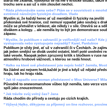
Bárta mě zklamal, vybodnul se na mě v kritické situaci, takže 
trochu sere a asi už s ním zkoušet nechci.
* Ráda překonáváte sama sebe? Ptám se v souvislosti s mnoh
extrémně náročným fyzickým divadlem. Vlado
Myslím si, že každý herec ať už mentálně či fyzicky na jevišti
překonává své hranice, což nemusí vypadat jako souboj s drak
může se přetvářet v lehkost, ale někdy i v síle. Otevírá se a sdíl
divákem a kolegy. .. ale neměla by to být jen demonstrace soub
zápasu.
* Myslíte, že publikum v zahraničí je vstřícnější než naše? Kde j
vystupovala nebo vystupujete nejraději? Karel, Pardubice
Publikum je vždy jiné, ať už v zahraničí či v Čechách. Je zajím
jak jeden smějící se divák uvolní ostatní, kteří poté uvolněni re
také vesele. Naopak jeden zpruzený kritik s bločkem v ruce n
atmosféru hrobové vážnosti, s kterou se nedá hnout.
* Halko na které své představení jste nejvíc hrdá? Jarmila, Most
Na žádné asi nejsem hrdá,každé je jiné a když už nějaké předs
hraju, tak ho hraju ráda.
* Jak tě napadlo one-woman představení o Miss Universe? Mil
Původně to onewomanshow vůbec být neměla, tato verze vzni
spíš jako znouzectnost.
* Jak trávíte svůj volný čas? Jana
Ráda chodím do přírody a cestuju po cizích krajích.
* Vážená Halko, děkujeme za příjemný on-line rozhovor, prosím