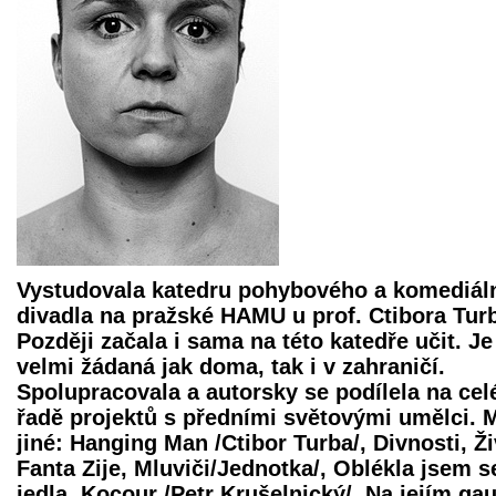
Vystudovala katedru pohybového a komediál
divadla na pražské HAMU u prof. Ctibora Tur
Později začala i sama na této katedře učit. Je
velmi žádaná jak doma, tak i v zahraničí.
Spolupracovala a autorsky se podílela na cel
řadě projektů s předními světovými umělci.
jiné: Hanging Man /Ctibor Turba/, Divnosti, Ži
Fanta Zije, Mluviči/Jednotka/, Oblékla jsem s
jedla, Kocour /Petr Krušelnický/, Na jejím gau