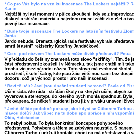
* Co pro Vás bylo na vzniku inscenace The Lockers nejtěžší? R
Karlín
Nejtěžší byl asi moment v půlce zkoušení, kdy se z improvizac
diskusí a sbírání materiálu najednou musel začít zkoušet a tvo
pevný tvar inscenace.
* Bude tvoje inscenace The Lockers na letošním festivalu Zlo
Jarda
Jardo nebude. Dramaturgická rada festivalu vybrala představe
smrti šťastni" režisérky Kateřiny Jandáčkové.
* Co si pod názvem The Lockers může divák představit? Petra
V překladu do češtiny znamená toto slovo "skříňky". Tím, že 
část představení zkoušeli i v Německu, tak jsme chtěli mít tak
trochu víc mezinárodní název. Toto slovo má evokovat školní
prostředí, školní šatny, kde jsou žáci většinou sami bez dosp
dozoru, což je výchozí prostor pro naši inscenaci.
* Baví tě učit? Jací jsou dnešní studenti herectví? Pavla od Plz
Učím ráda. Ale ráda i střídám školy na kterých učím, abych se
vyvarovala stereotypu do kterého bych mohla spadnout. Byla
překvapena, že někteří studenti jsou již v prváku unaveni živo
* Ještě děláte podobné pokusy jako kdysi se Ctiborem Turbou -
hlavou dolů? Jak vůbec na tu dobu spolupráce s ním vzpomín
Olda, Holešovice
To nebyl pokus. To byla konkrétní koncepce pohybového
představení. Pohybem a tělem se zabývám neustále. S panem
Ctiborem Turbou udržuji kontakt, chodí na má představení a 