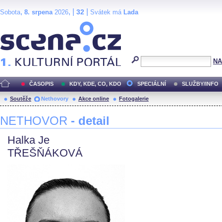
,
, |
|
32
Sobota
8. srpena
2026
Svátek má
Lada
Scéna.cz
NA
ČASOPIS
KDY, KDE, CO, KDO
SPECIÁLNÍ
SLUŽBY/INFO
Soutěže
Nethovory
Akce online
Fotogalerie
NETHOVOR
- detail
Halka Je
TŘEŠŇÁKOVÁ