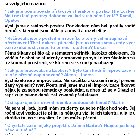
si vždy jeho názoru.
* Jak jste postupovala při tvorbě charakteru postav The Locke
Mají některé postavy dokonce základ v reálném životě? Kamil,
Opatov
Vyšli jsme z reálných postav. Podkladem nám byli profily rodi
herců, s kterými jsme dále pracovali a rozvíjeli je.
* Režírovala jste v posledním ročníku alterny velmi zajímavé
představení The Lockers. přinesla jste to téma sama - tedy vych
vaší zkušenosti, nebo to přinesli studenti? Lukáš
Téma šikany přišlo až s tématem skříněk, jakožto objektem. Já
věděla že chci se studenty zpracovat pohyb kolem školních sk
a zkoumat prostředí, ve kterém se skříňky nacházejí.
* Jak jste pracovala na Lockers? Bylo tam hodně improvizace n
to vše přesně naplánované? Alena, Liberec
Vycházelo se z improvizací. Na začátku zkoušení nebyl přede
daný výsledný tvar. Postupně jsme museli improvizace fixovat
nějak je za sebou tématicky poskládat, a dnes už se v Divadle
reprízuje pevně dané, zafixované představení.
* Jsi spokojená s úrovní ročníku budoucích herců? Martin
Nejsem si jistá, jestli mám studenty za sebe nějak hodnotit. Je
ročníkoví vedoucí je přijali s nějakou vizí jejich talentu, a já je
zkrátka to, co si myslím, že jim můžu předat.
* Chystáte zase nějaký projekt s Janem Bártou? Hrajete ještě s
něco aktuálně?