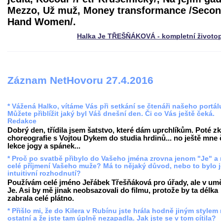
Mezzo, Už muž, Money transformance /Seco
Hand Women/.
Halka Je TŘEŠŇÁKOVÁ - kompletní životo
Záznam NetHovoru 27.4.2016
* Vážená Halko, vítáme Vás při setkání se čtenáři našeho portál
Můžete přiblížit jaký byl Váš dnešní den. Či co Vás ještě čeká.
Redakce
Dobrý den, třídila jsem šatstvo, které dám uprchlíkům. Poté z
choreografie s Vojtou Dykem do studia hrdinů... no ještě mne
lekce jogy a spánek...
* Proč po svatbě přibylo do Vašeho jména zrovna jenom "Je" a
celé příjmení Vašeho muže? Má to nějaký důvod, nebo to bylo 
intuitivní rozhodnutí?
Používám celé jméno Jeřábek Třešňáková pro úřady, ale v umě
Je. Asi by mě jinak neobsazovali do filmu, protože by ta délka
zabrala celé plátno.
* Přišlo mi, že do Kilera v Rubínu jste hrála hodně jiným stylem
ostatní a že jste tam úplně nezapadla. Jak jste se v tom cítila?