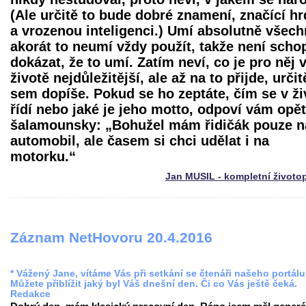
(Ale určitě to bude dobré znamení, značící hr
a vrozenou inteligenci.) Umí absolutně všech
akorát to neumí vždy použít, takže není scho
dokázat, že to umí. Zatím neví, co je pro něj 
životě nejdůležitější, ale až na to přijde, určit
sem dopíše. Pokud se ho zeptáte, čím se v ži
řídí nebo jaké je jeho motto, odpoví vám opět
šalamounsky: „Bohužel mám řidičák pouze n
automobil, ale časem si chci udělat i na
motorku.“
Jan MUSIL - kompletní životo
Záznam NetHovoru 20.4.2016
* Vážený Jane, vítáme Vás při setkání se čtenáři našeho portálu
Můžete přiblížit jaký byl Váš dnešní den. Či co Vás ještě čeká.
Redakce