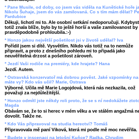
* Pane Musile, od doby, co jsem vás viděla na Kunětické hoře j
Nikolu Šuhaje, jsem do vás zamilovaná. Co s tím mám dělat? Pe
Pardubice
Děkuji, lichotí mi to. Ale osobní setkání nedoporučuji. Kdybys
totiž znala blíže, bylo by to ještě horší a vaše zamilovanost by
pravděpodobně prohloubila.:-)
* Honzo jakou největší pošetilost jsi v životě udělal? Iva
Pořídil jsem si dítě. Vysvětlím. Nikdo vás totiž na to nemůže
připravit, a proto z dnešního pohledu mi to připadá jako
neuvěřitelná drzost a pošetilost zároveň.
* Jezdí Vaši rodiče na premiéry, kde hrajete? Hana
Jezdí. Autem.
* Ostravská konzervatoř má dobrou pověst. Jaké vzpomínky na
máte vy? Kdo vás učil? Marie, Ostrava
Výborné. Učila mě Marie Logojdová, která nás nezkazila, což
považuji za nejdůležitější.
* Honzo odmítl jste někdy roli proto, že se s ní nedokážete ztot
Magda
Obávám se, že to si herec v mém věku a ve stálém angažmá 
dovolit. Takže ne.
* Kdo Vás připravoval na studia herectví? Tomáš
Připravovala mě paní Viková, která mi podle mě moc nevěřila.
* Budete v inscenaci na letošní Kuňce? Radka, Chrudim