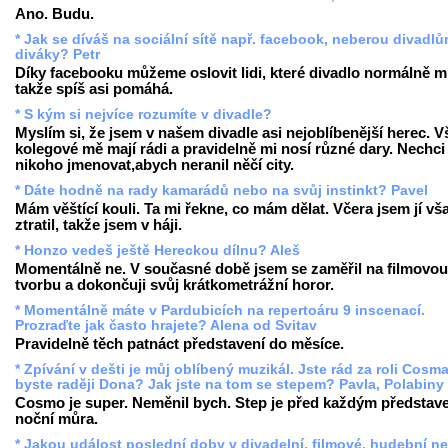
Ano. Budu.
* Jak se díváš na sociální sítě např. facebook, neberou divadl
diváky? Petr
Díky facebooku můžeme oslovit lidi, které divadlo normálně mí
takže spíš asi pomáhá.
* S kým si nejvíce rozumíte v divadle?
Myslím si, že jsem v našem divadle asi nejoblíbenější herec. V
kolegové mě mají rádi a pravidelně mi nosí různé dary. Nechci
nikoho jmenovat,abych neranil něčí city.
* Dáte hodně na rady kamarádů nebo na svůj instinkt? Pavel
Mám věštící kouli. Ta mi řekne, co mám dělat. Včera jsem jí vš
ztratil, takže jsem v háji.
* Honzo vedeš ještě Hereckou dílnu? Aleš
Momentálně ne. V současné době jsem se zaměřil na filmovou
tvorbu a dokončuji svůj krátkometrážní horor.
* Momentálně máte v Pardubicích na repertoáru 9 inscenací.
Prozraďte jak často hrajete? Alena od Svitav
Pravidelně těch patnáct představení do měsíce.
* Zpívání v dešti je můj oblíbený muzikál. Jste rád za roli Cosm
byste raději Dona? Jak jste na tom se stepem? Pavla, Polabiny
Cosmo je super. Neměnil bych. Step je před každým představ
noční můra.
* Jakou událost poslední doby v divadelní, filmové, hudební n