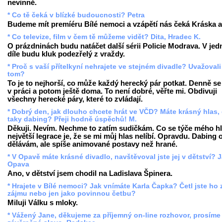
nevinně.
* Co tě čeká v blízké budoucnosti? Petra
Budeme mít premíéru Bílé nemoci a vzápětí nás čeká Kráska a 
* Co televize, film v čem tě můžeme vidět? Dita, Hradec K.
O prázdninách budu natáčet další sérii Policie Modrava. V je
díle budu kluk podezřelý z vraždy.
* Proč s vaší přítelkyní nehrajete ve stejném divadle? Uvažovali
tom?
To je to nejhorší, co může každý herecký pár potkat. Denně se
v práci a potom ještě doma. To není dobré, věřte mi. Obdivuji
všechny herecké páry, které to zvládají.
* Dobrý den, jak dlouho chcete hrát ve VČD? Máte krásný hlas, 
taky dabing? Přeji hodně úspěchů! M.
Děkuji. Nevím. Nechme to zatím sudičkám. Co se týče mého hl
největší legrace je, že se mi můj hlas nelíbí. Opravdu. Dabing
dělávám, ale spíše animované postavy než hrané.
* V Opavě máte krásné divadlo, navštěvoval jste jej v dětství? 
Opava
Ano, v dětství jsem chodil na Ladislava Špinera.
* Hrajete v Bílé nemoci? Jak vnímáte Karla Čapka? Četl jste ho 
zájmu nebo jen jako povinnou četbu?
Miluji Válku s mloky.
* Vážený Jane, děkujeme za příjemný on-line rozhovor, prosíme