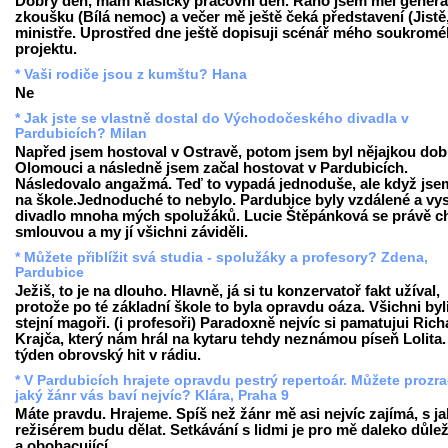
Dobrý den, mám klasický pracovní den. Ráno jsem měl generá
zkoušku (Bílá nemoc) a večer mě ještě čeká představení (Jistě
ministře. Uprostřed dne ještě dopisuji scénář mého soukrom
projektu.
* Vaši rodiče jsou z kumštu? Hana
Ne
* Jak jste se vlastně dostal do Východočeského divadla v
Pardubicích? Milan
Napřed jsem hostoval v Ostravě, potom jsem byl nějajkou dob
Olomouci a následně jsem začal hostovat v Pardubicích.
Následovalo angažmá. Teď to vypadá jednoduše, ale když jse
na škole.Jednoduché to nebylo. Pardubice byly vzdálené a vy
divadlo mnoha mých spolužáků. Lucie Štěpánková se právě ch
smlouvou a my jí všichni záviděli.
* Můžete přiblížit svá studia - spolužáky a profesory? Zdena,
Pardubice
Ježiš, to je na dlouho. Hlavně, já si tu konzervatoř fakt užíval,
protože po té základní škole to byla opravdu oáza. Všichni byl
stejní magoři. (i profesoři) Paradoxně nejvíc si pamatujui Ric
Krajča, který nám hrál na kytaru tehdy neznámou píseň Lolita.
týden obrovský hit v rádiu.
* V Pardubicích hrajete opravdu pestrý repertoár. Můžete prozra
jaký žánr vás baví nejvíc? Klára, Praha 9
Máte pravdu. Hrajeme. Spíš než žánr mě asi nejvíc zajímá, s j
režisérem budu dělat. Setkávání s lidmi je pro mě daleko důleži
a obohacující.