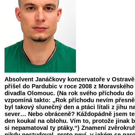
Absolvent Janáčkovy konzervatoře v Ostravě
přišel do Pardubic v roce 2008 z Moravského
divadla Olomouc. (Na rok svého příchodu do
vzpomíná takto: „Rok příchodu nevím přesně,
byl takový slunečný den a ptáci lítali z jihu n
sever… Nebo obráceně? Káždopádně jsem t
den koukal na oblohu. Vím to, protože jinak 
si nepamatoval ty ptáky.“) Znamení zvěrokru
nikdy nestudoval, proto neví, v jakém se naro