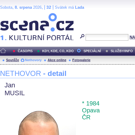
,
, |
|
32
Sobota
8. srpena
2026
Svátek má
Lada
Scéna.cz
NA
ČASOPIS
KDY, KDE, CO, KDO
SPECIÁLNÍ
SLUŽBY/INFO
Soutěže
Nethovory
Akce online
Fotogalerie
NETHOVOR
- detail
Jan
MUSIL
* 1984
Opava
ČR