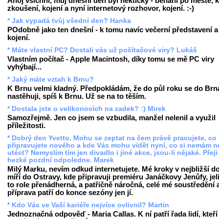
Ahoj všichni, můj dnešní den byl hektický - běhání po městě, k
zkoušení, kojení a nyní internetový rozhovor, kojení. :-)
* Jak vypadá tvůj všední den? Hanka
POdobně jako ten dnešní - k tomu navíc večerní představení a
kojení.
* Máte vlastní PC? Dostali vás už počítačové viry? Lukáš
Vlastním počítač - Apple Macintosh, díky tomu se mě PC viry
vyhýbají...
* Jaký máte vztah k Brnu?
K Brnu velmi kladný. Předpokládám, že do půl roku se do Brn
nastěhuji, spíš k Brnu. Už se na to těším.
* Dostala jste o velikonocích na zadek? :) Mirek
Samozřejmě. Jen co jsem se vzbudila, manžel nelenil a využil
příležitosti.
* Dobrý den Yvetto. Mohu se zeptat na čem právě pracujete, co
připravujete nového a kde Vás mohu vidět nyní, co si nemám n
utéct? Nemyslím tím jen divadlo i jiné akce, jsou-li nějaké. Přej
hezké pozdní odpoledne. Marek
Milý Marku, nevím odkud internetujete. Mé kroky v nejbližší d
míří do Ostravy, kde připravuji premiéru Janáčkovy
Jenůfy
, je
to role přenádherná, a patřičně náročná, celé mé soustředění 
příprava patří do konce sezóny jen jí.
* Kdo Vás ve Vaší kariéře nejvíce ovlivnil? Martin
Jednoznačná odpověď - Maria Callas. K ní patří řada lidí, kteř