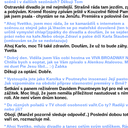
scéně i v dalších sezónách? Děkuji Tom
Ostravské divadlo je mé nejmilejší. Strašně ráda tam jezdím, 
a pobývám. Kromě Rosiny zpívám ještě v Kouzelné flétně Pam
jak jsem psala - chystám se na Jenůfu. Premiéra v polovině če
* Ahoj Yvettko, jsem moc ráda, že se kamarádíš s internetem a
scénou.cz stejně jako já.Vracím se po mateřské dovolené (ten 
určitě vymyslel chlap!)zpátky do divadla a doufám, že se sejde
práci nebo na kafe.Nebo oboje.Zdraví a palce drží Karla Štaube
(omlouvám se,že se nedotazuju)
Ahoj Karlo, moc Tě také zdravím. Doufám, že už to bude záhy.
Yvetta
* Dobrý den. Viděla jsem Vás cobi hostna ve VIVA BROADWAY 
Chtěla bych s eoptat, jak se Vám zpívalo s Alenkou Atalovou. 
mi duet Pie Jesu líbil... :-) Žabka
Děkuji za optání. Dobře.
* Vystoupila jste jako Karolka v Poutneyho inscenaci Její pasto
Jak vzpomínáte na období příprav slavnostní premiéry v Brně?
Setkání s panem režisérem Davidem Pountneym byl pro mě ve
zážitek. Moc lituji, že jsem neměla příležitost nastudovat s ním
roli. Ale není všem dnům konec.
* Do různých pořadů v TV chodí osobnosti vařit.Co ty? Raději v
nebo jíš?
Obojí. (Manžel pozorně sleduje odpověď..) Poslední dobou tot
vaří on, rozmazluje mě.
* Ahoj Yvettko, miluju divadlo a tanec celým svým srdíčkem. R