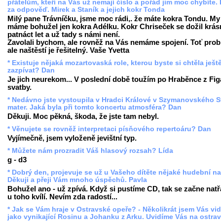
přátelům, kteří na Vás už nemají číslo a pořád jim moc chybíte. 
za odpověď. Mirek a Staník a jejich kokr Tonda
Milý pane Trávníčku, jsme moc rádi,. že máte kokra Tondu. My
máme bohužel jen kokra Adélku. Kokr Chriseček se dožil krá
patnáct let a už tady s námi není.
Zavolali bychom, ale rovněž na Vás nemáme spojení. Toť prob
ale naštěstí je řešitelný. Vaše Yvetta
* Existuje nějaká mozartovaská role, kterou byste si chtěla ješt
zazpívat? Dan
Je jich neurekom... V poslední době toužím po Hraběnce z Fi
svatby.
* Nedávno jste vystoupila v Hradci Králové v Szymanovského S
mater. Jaká byla při tomto koncertu atmosféra? Dan
Děkuji. Moc pěkná, škoda, že jste tam nebyl.
* Věnujete se rovněž interpretaci písňového repertoáru? Dan
Vyjímečně, jsem vyloženě jevištní typ.
* Můžete nám prozradit Váš hlasový rozsah? Lída
g - d3
* Dobrý den, projevuje se už u Vašeho dítěte nějaké hudební n
Děkuji a přeji Vám mnoho úspěchů. Pavla
Bohužel ano - už zpívá. Když si pustíme CD, tak se začne natř
u toho kvílí. Nevím zda radostí...
* Jak se Vám hraje v Ostravské opeře? - Několikrát jsem Vás vid
jako vynikající Rosinu a Johanku z Arku. Uvidíme Vás na ostra