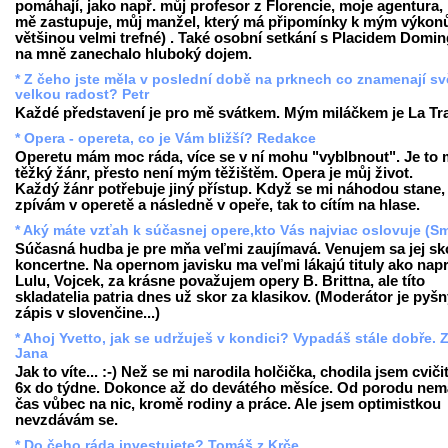
pomáhají, jako např. můj profesor z Florencie, moje agentura, 
mě zastupuje, můj manžel, který má připomínky k mým výkon
většinou velmi trefné) . Také osobní setkání s Placidem Domi
na mně zanechalo hluboký dojem.
* Z čeho jste měla v poslední době na prknech co znamenají sv
velkou radost? Petr
Každé představení je pro mě svátkem. Mým miláčkem je La Tra
* Opera - opereta, co je Vám bližší? Redakce
Operetu mám moc ráda, více se v ní mohu "vyblbnout". Je to
těžký žánr, přesto není mým těžištěm. Opera je můj život.
Každý žánr potřebuje jiný přístup. Když se mi náhodou stane,
zpívám v operetě a následně v opeře, tak to cítím na hlase.
* Aký máte vzťah k súčasnej opere,kto Vás najviac oslovuje (Sm
Súčasná hudba je pre mňa veľmi zaujímavá. Venujem sa jej sk
koncertne. Na opernom javisku ma veľmi lákajú tituly ako napr
Lulu
,
Vojcek
, za krásne považujem opery B. Brittna, ale títo
skladatelia patria dnes už skor za klasikov. (Moderátor je pyš
zápis v slovenčine...)
* Ahoj Yvetto, jak se udržuješ v kondici? Vypadáš stále dobře. 
Jana
Jak to víte... :-) Než se mi narodila holčička, chodila jsem cviči
6x do týdne. Dokonce až do devátého měsíce. Od porodu ne
čas vůbec na nic, kromě rodiny a práce. Ale jsem optimistkou
nevzdávám se.
* Do čeho ráda investujete? Tomáš z Krče