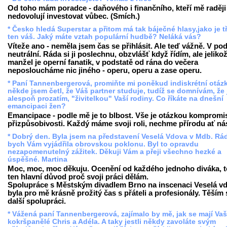
Od toho mám poradce - daňového i finančního, kteří mě raději
nedovolují investovat vůbec. (Smích.)
* Česko hledá Superstar a přitom má tak báječné hlasy,jako je t
ten váš. Jaký máte vztah populární hudbě? Neláká vás?
Víteže ano - neměla jsem čas se přihlásit. Ale teď vážně. V po
neutrální. Ráda si ji poslechnu, obzvlášť když řídím, ale jeliko
manžel je operní fanatik, v podstatě od rána do večera
neposloucháme nic jiného - operu, operu a zase operu.
* Paní Tannenbergerová, promiňte mi poněkud indiskrétní otáz
někde jsem četl, že Váš partner studuje, tudíž se domnívám, že 
alespoň prozatím, "živitelkou" Vaší rodiny. Co říkáte na dnešní
emancipaci žen?
Emancipace - podle mě je to blbost. Vše je otázkou kompromi
přizpůsobivosti. Každý máme svoji roli, nechme přírodu ať nás
* Dobrý den. Byla jsem na představení Veselá Vdova v Mdb. Rá
bych Vám vyjádřila obrovskou poklonu. Byl to opravdu
nezapomenutelný zážitek. Děkuji Vám a přeji všechno hezké a
úspěšné. Martina
Moc, moc, moc děkuju. Ocenění od každého jednoho diváka, t
ten hlavní důvod proč svoji práci dělám.
Spolupráce s Městským divadlem Brno na inscenaci Veselá v
byla pro mě krásně prožitý čas s přáteli a profesionály. Těším 
další spolupráci.
* Vážená paní Tannenbergerová, zajímalo by mě, jak se mají Vaš
kokršpanělé Chris a Adéla. A taky jestli někdy zavoláte svým