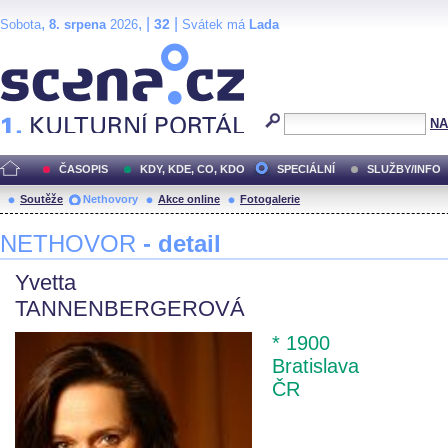
,
, |
|
32
Sobota
8. srpena
2026
Svátek má
Lada
Scéna.cz
NA
ČASOPIS
KDY, KDE, CO, KDO
SPECIÁLNÍ
SLUŽBY/INFO
Soutěže
Nethovory
Akce online
Fotogalerie
NETHOVOR
- detail
Yvetta
TANNENBERGEROVÁ
* 1900
Bratislava
ČR