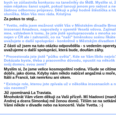
bych se zúčastnila konkurzu na tanečníky do MdB. Myslíte si, 
mám nějakou šanci uspět, pokud tancuji jenom pro radost a 
žádnou odbornou průpravu. Děkuji a přeji hodně štěstíčka a h
sluníčka. Mám Vás moc ráda. Kristýna
Za pokus to stojí...
* Yvetto, měla jsem možnost vidět Vás v Městském divadle Brno
inscenaci Amadeus, naposledy v operetě Veselá vdova. Zajíma
mne, vzhledem k tomu, že jste jistě spolupracovala s mnoha s
nejen v ČR ale i zahraničí, co na "naši" brněnskou scénu říkáte
uvažujete o další spolupráci - konkrétně s Městským divadlem
Z části už jsem na tuto otázku odpověděla - s vedením operet
uvažujeme o další spolupráci, která bude, doufám záhy.
* Procestovala jste jistě "půlku světa". Kde se Vám líbilo nejvíc
Dokázala byste, třeba z pracovního důvodu, opustit na několik 
svůj domov, svou zemi?
Myslím si, že jsme velice kosmopolitní rodina. Všude se cítíme
dobře, jako doma. Kdyby nám někdo nabízel angažmá u moře,
Itálii a Francii, tak nemrknu ani okem.
* Existuje role, kterou jste zpívala už v několika inscenacích a 
vás neomrzí?
Již zpomínaná La Traviata.
Mnohokrát Vám všem děkuji za Vaši přízeň. Mí hladovci (manž
Andrej a dcera Simonka) mě ženou domů. Těším se na setkání
Vámi někde v divadle nebo na koncertě. Vaše Yvetta. :-)