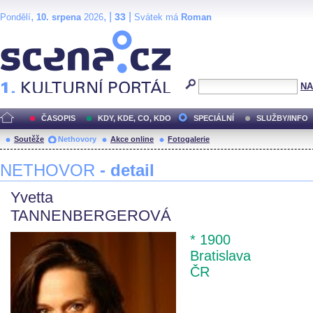
,
, |
|
33
Pondělí
10. srpena
2026
Svátek má
Roman
Scéna.cz
NA
ČASOPIS
KDY, KDE, CO, KDO
SPECIÁLNÍ
SLUŽBY/INFO
Soutěže
Nethovory
Akce online
Fotogalerie
NETHOVOR
- detail
Yvetta
TANNENBERGEROVÁ
* 1900
Bratislava
ČR