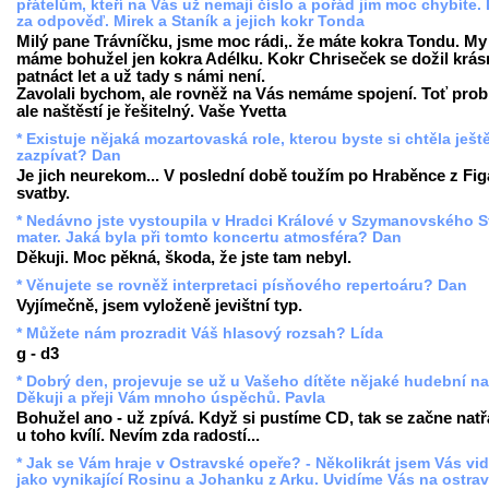
přátelům, kteří na Vás už nemají číslo a pořád jim moc chybíte. 
za odpověď. Mirek a Staník a jejich kokr Tonda
Milý pane Trávníčku, jsme moc rádi,. že máte kokra Tondu. My
máme bohužel jen kokra Adélku. Kokr Chriseček se dožil krá
patnáct let a už tady s námi není.
Zavolali bychom, ale rovněž na Vás nemáme spojení. Toť prob
ale naštěstí je řešitelný. Vaše Yvetta
* Existuje nějaká mozartovaská role, kterou byste si chtěla ješt
zazpívat? Dan
Je jich neurekom... V poslední době toužím po Hraběnce z Fi
svatby.
* Nedávno jste vystoupila v Hradci Králové v Szymanovského S
mater. Jaká byla při tomto koncertu atmosféra? Dan
Děkuji. Moc pěkná, škoda, že jste tam nebyl.
* Věnujete se rovněž interpretaci písňového repertoáru? Dan
Vyjímečně, jsem vyloženě jevištní typ.
* Můžete nám prozradit Váš hlasový rozsah? Lída
g - d3
* Dobrý den, projevuje se už u Vašeho dítěte nějaké hudební n
Děkuji a přeji Vám mnoho úspěchů. Pavla
Bohužel ano - už zpívá. Když si pustíme CD, tak se začne natř
u toho kvílí. Nevím zda radostí...
* Jak se Vám hraje v Ostravské opeře? - Několikrát jsem Vás vid
jako vynikající Rosinu a Johanku z Arku. Uvidíme Vás na ostra