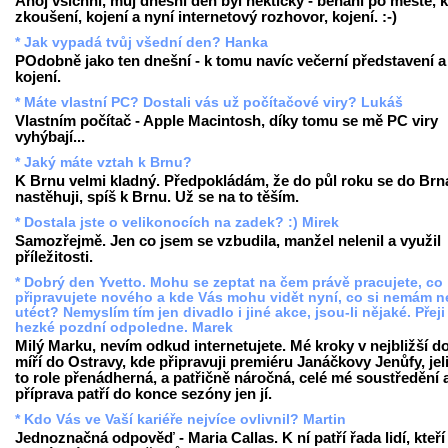
Ahoj všichni, můj dnešní den byl hektický - běhání po městě, k
zkoušení, kojení a nyní internetový rozhovor, kojení. :-)
* Jak vypadá tvůj všední den? Hanka
POdobně jako ten dnešní - k tomu navíc večerní představení a
kojení.
* Máte vlastní PC? Dostali vás už počítačové viry? Lukáš
Vlastním počítač - Apple Macintosh, díky tomu se mě PC viry
vyhýbají...
* Jaký máte vztah k Brnu?
K Brnu velmi kladný. Předpokládám, že do půl roku se do Brn
nastěhuji, spíš k Brnu. Už se na to těším.
* Dostala jste o velikonocích na zadek? :) Mirek
Samozřejmě. Jen co jsem se vzbudila, manžel nelenil a využil
příležitosti.
* Dobrý den Yvetto. Mohu se zeptat na čem právě pracujete, co
připravujete nového a kde Vás mohu vidět nyní, co si nemám n
utéct? Nemyslím tím jen divadlo i jiné akce, jsou-li nějaké. Přej
hezké pozdní odpoledne. Marek
Milý Marku, nevím odkud internetujete. Mé kroky v nejbližší d
míří do Ostravy, kde připravuji premiéru Janáčkovy
Jenůfy
, je
to role přenádherná, a patřičně náročná, celé mé soustředění 
příprava patří do konce sezóny jen jí.
* Kdo Vás ve Vaší kariéře nejvíce ovlivnil? Martin
Jednoznačná odpověď - Maria Callas. K ní patří řada lidí, kteř