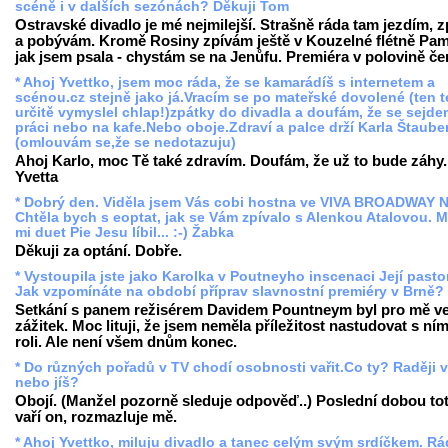
scéně i v dalších sezónách? Děkuji Tom
Ostravské divadlo je mé nejmilejší. Strašně ráda tam jezdím, 
a pobývám. Kromě Rosiny zpívám ještě v Kouzelné flétně Pam
jak jsem psala - chystám se na Jenůfu. Premiéra v polovině če
* Ahoj Yvettko, jsem moc ráda, že se kamarádíš s internetem a
scénou.cz stejně jako já.Vracím se po mateřské dovolené (ten 
určitě vymyslel chlap!)zpátky do divadla a doufám, že se sejde
práci nebo na kafe.Nebo oboje.Zdraví a palce drží Karla Štaube
(omlouvám se,že se nedotazuju)
Ahoj Karlo, moc Tě také zdravím. Doufám, že už to bude záhy.
Yvetta
* Dobrý den. Viděla jsem Vás cobi hostna ve VIVA BROADWAY 
Chtěla bych s eoptat, jak se Vám zpívalo s Alenkou Atalovou. 
mi duet Pie Jesu líbil... :-) Žabka
Děkuji za optání. Dobře.
* Vystoupila jste jako Karolka v Poutneyho inscenaci Její pasto
Jak vzpomínáte na období příprav slavnostní premiéry v Brně?
Setkání s panem režisérem Davidem Pountneym byl pro mě ve
zážitek. Moc lituji, že jsem neměla příležitost nastudovat s ním
roli. Ale není všem dnům konec.
* Do různých pořadů v TV chodí osobnosti vařit.Co ty? Raději v
nebo jíš?
Obojí. (Manžel pozorně sleduje odpověď..) Poslední dobou tot
vaří on, rozmazluje mě.
* Ahoj Yvettko, miluju divadlo a tanec celým svým srdíčkem. R