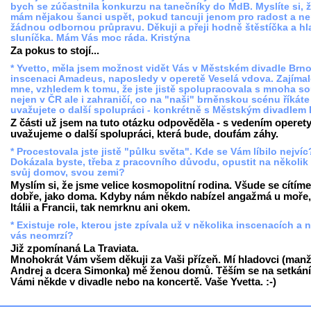
bych se zúčastnila konkurzu na tanečníky do MdB. Myslíte si, 
mám nějakou šanci uspět, pokud tancuji jenom pro radost a 
žádnou odbornou průpravu. Děkuji a přeji hodně štěstíčka a h
sluníčka. Mám Vás moc ráda. Kristýna
Za pokus to stojí...
* Yvetto, měla jsem možnost vidět Vás v Městském divadle Brno
inscenaci Amadeus, naposledy v operetě Veselá vdova. Zajíma
mne, vzhledem k tomu, že jste jistě spolupracovala s mnoha s
nejen v ČR ale i zahraničí, co na "naši" brněnskou scénu říkáte
uvažujete o další spolupráci - konkrétně s Městským divadlem
Z části už jsem na tuto otázku odpověděla - s vedením operet
uvažujeme o další spolupráci, která bude, doufám záhy.
* Procestovala jste jistě "půlku světa". Kde se Vám líbilo nejvíc
Dokázala byste, třeba z pracovního důvodu, opustit na několik 
svůj domov, svou zemi?
Myslím si, že jsme velice kosmopolitní rodina. Všude se cítíme
dobře, jako doma. Kdyby nám někdo nabízel angažmá u moře,
Itálii a Francii, tak nemrknu ani okem.
* Existuje role, kterou jste zpívala už v několika inscenacích a 
vás neomrzí?
Již zpomínaná La Traviata.
Mnohokrát Vám všem děkuji za Vaši přízeň. Mí hladovci (manž
Andrej a dcera Simonka) mě ženou domů. Těším se na setkání
Vámi někde v divadle nebo na koncertě. Vaše Yvetta. :-)