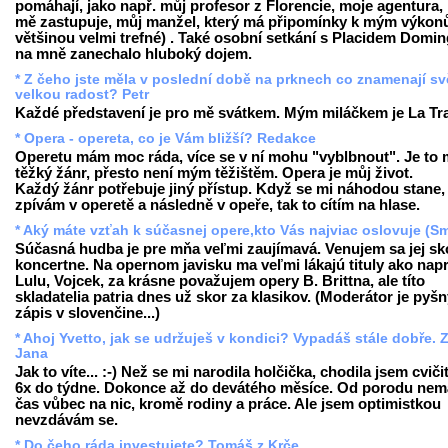
pomáhají, jako např. můj profesor z Florencie, moje agentura, 
mě zastupuje, můj manžel, který má připomínky k mým výkon
většinou velmi trefné) . Také osobní setkání s Placidem Domi
na mně zanechalo hluboký dojem.
* Z čeho jste měla v poslední době na prknech co znamenají sv
velkou radost? Petr
Každé představení je pro mě svátkem. Mým miláčkem je La Tra
* Opera - opereta, co je Vám bližší? Redakce
Operetu mám moc ráda, více se v ní mohu "vyblbnout". Je to
těžký žánr, přesto není mým těžištěm. Opera je můj život.
Každý žánr potřebuje jiný přístup. Když se mi náhodou stane,
zpívám v operetě a následně v opeře, tak to cítím na hlase.
* Aký máte vzťah k súčasnej opere,kto Vás najviac oslovuje (Sm
Súčasná hudba je pre mňa veľmi zaujímavá. Venujem sa jej sk
koncertne. Na opernom javisku ma veľmi lákajú tituly ako napr
Lulu
,
Vojcek
, za krásne považujem opery B. Brittna, ale títo
skladatelia patria dnes už skor za klasikov. (Moderátor je pyš
zápis v slovenčine...)
* Ahoj Yvetto, jak se udržuješ v kondici? Vypadáš stále dobře. 
Jana
Jak to víte... :-) Než se mi narodila holčička, chodila jsem cviči
6x do týdne. Dokonce až do devátého měsíce. Od porodu ne
čas vůbec na nic, kromě rodiny a práce. Ale jsem optimistkou
nevzdávám se.
* Do čeho ráda investujete? Tomáš z Krče