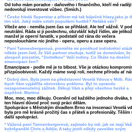
Od toho mám poradce - daňového i finančního, kteří mě raději
nedovolují investovat vůbec. (Smích.)
* Česko hledá Superstar a přitom má tak báječné hlasy,jako je t
ten váš. Jaký máte vztah populární hudbě? Neláká vás?
Víteže ano - neměla jsem čas se přihlásit. Ale teď vážně. V po
neutrální. Ráda si ji poslechnu, obzvlášť když řídím, ale jeliko
manžel je operní fanatik, v podstatě od rána do večera
neposloucháme nic jiného - operu, operu a zase operu.
* Paní Tannenbergerová, promiňte mi poněkud indiskrétní otáz
někde jsem četl, že Váš partner studuje, tudíž se domnívám, že 
alespoň prozatím, "živitelkou" Vaší rodiny. Co říkáte na dnešní
emancipaci žen?
Emancipace - podle mě je to blbost. Vše je otázkou kompromi
přizpůsobivosti. Každý máme svoji roli, nechme přírodu ať nás
* Dobrý den. Byla jsem na představení Veselá Vdova v Mdb. Rá
bych Vám vyjádřila obrovskou poklonu. Byl to opravdu
nezapomenutelný zážitek. Děkuji Vám a přeji všechno hezké a
úspěšné. Martina
Moc, moc, moc děkuju. Ocenění od každého jednoho diváka, t
ten hlavní důvod proč svoji práci dělám.
Spolupráce s Městským divadlem Brno na inscenaci Veselá v
byla pro mě krásně prožitý čas s přáteli a profesionály. Těším 
další spolupráci.
* Vážená paní Tannenbergerová, zajímalo by mě, jak se mají Vaš
kokršpanělé Chris a Adéla. A taky jestli někdy zavoláte svým