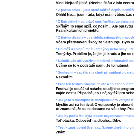
Víno. Nejraději bílé. (Nechte flašu v info centr
* Z jiného stolu – jídlo které můžeš nejvíc, nemů
Ohhh! No...., jsem ráda, když mám vůbec čas se
* Z jiné skříně – co právě čteš (neříkej, že skripta ú
Skříně? To snad spíš, co nosím... Ale opravdu
Psaní kulturních projektů.
* Z jiného divadla – cos viděla zajímavého napos
Včera představení školy ze Salzburgu. Bylo to 
* Co máš u chlapů radši - trenýrky nebo slipy? Re
Trenýrky. Problém je, že jim je kradu a jim se to 
* Nakolik vás učí využívat moderní informační te
Učíme se to v podstatě sami. Je to nutnost.
* Soukromí – zapálíš si s chutí při snídani cigaret
Nekouřím.
* Proc ten festival vlastne delate a co z toho mat
Festival je součástí našeho studijního progra
najde cestu. Případně, co z něj vytěží pro sebe
* Jak je to s dostupnosti vstupenek pro verejnost
Myslíte asi na festival. O vstupenky je obecně
to znamená, že se nedostane na všechny. Prostě
* Jak by podle Vas byla idealni organizacni strukt
Toť otázka. Odpověď na dlouho... Díky.
* Test – znáš portál Scena.cz (kromě dnešního on
Znám.