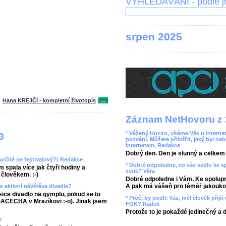
VYHLEDÁVÁNÍ - podle 
srpen 2025
Hana KREJČÍ - kompletní životopis
...
Záznam NetHovoru z 
* Vážený Honzo, vítáme Vás u internet
3
pozvání. Můžete přiblížit, jaký byl ne
Internetem. Redakce
Dobrý den. Den je slunný a celkem r
(určitě ne festivalový?) Redakce
* Dobré odpoledne, co vás vedlo ke 
 spala více jak čtyři hodiny a
zvuk? Věra
člověkem. :-)
Dobré odpoledne i Vám. Ke spolupr
A pak má vášeň pro téměř jakoukol
o aktivní návštěva divadla?
sice divadlo na gymplu, pokud se to
* Proč, by podle Vás, měl člověk přij
 MACECHA v Mrazíkovi :-o). Jinak jsem
FOK? Radek
Protože to je pokaždé jedinečný a 
?