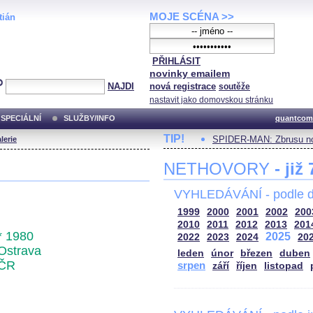
MOJE SCÉNA >>
tián
PŘIHLÁSIT
novinky emailem
NAJDI
nová registrace
soutěže
nastavit jako domovskou stránku
SPECIÁLNÍ
SLUŽBY/INFO
quantcom
TIP!
SPIDER-MAN: Zbrusu no
lerie
NETHOVORY
- již
VYHLEDÁVÁNÍ - podle d
1999
2000
2001
2002
200
2010
2011
2012
2013
201
* 1980
2025
2022
2023
2024
20
Ostrava
leden
únor
březen
duben
ČR
srpen
září
říjen
listopad