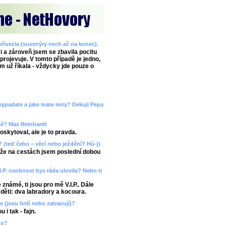
 přivezla (suvenýry nech až na konec).
i a zároveň jsem se zbavila pocitu
rojevuje. V tomto případě je jedno,
m už říkala - vždycky jde pouze o
k vypadate a jake mate miry? Dekuji Pepa
aké? Max Reinhardt
skytoval, ale je to pravda.
y? (teď čeho – věcí nebo ježdění? Hú-))
ože na cestách jsem poslední dobou
.I.P. osobnost bys ráda ulovila? Nebo ti
 známé, ti jsou pro mě V.I.P.. Dále
 děti: dva labradory a kocoura.
če (jsou hrdí nebo zatracují)?
 i tak - fajn.
no?