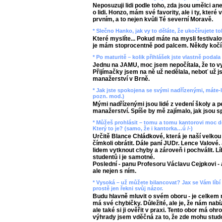
Neposuzuji lidi podle toho, zda jsou umělci an
o lidi. Honzo, mám své favority, ale i ty, které
prvním, a to nejen kvůli Té severní Moravě.
* Slečno Hanko, jak vy to děláte, že ukočírujete to
Které myslíte... Pokud máte na mysli festivalov
je mám stoprocentně pod palcem. Někdy kočíru
* Po maturitě – kolik přihlášek jste vlastně podal
Jednu na JAMU, moc jsem nepočítala, že to vyj
Přijímačky jsem na ně už nedělala, neboť už js
manažerství v Brně.
* Jak jste spokojena se svými nadřízenými, máte-li
pozn. mod.)
Mými nadřízenými jsou lidé z vedení školy a p
manažerství. Spíše by mě zajímalo, jak jsou s
* Můžeš prohlásit – tomu a tomu kantorovi moc dě
Který to je? (samo, že i kantorka…ú /-)
Určitě Blance Chládkové, která je naší velko
čímkoli obrátit. Dále paní JUDr. Lence Valové.
lidem vytknout chyby a zároveň i pochválit. L
studentů i je samotné.
Poslední - panu Profesoru Václavu Cejpkovi - a
ale nejen s ním.
* Vysoká – už můžete bilancovat? Jax se Vám líbí
prostě jen řekni svůj názor.
Budu hlavně mluvit o svém oboru - je celkem 
má své chybičky. Důležité, ale je, že nám nabí
ale také si ji ověřit v praxi. Tento obor má oh
výhrady jsem vděčná za to, že zde mohu stud