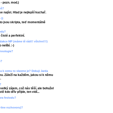
u - pozn. mod.)
žeš?
 najíst. Hlad je nejlepší kuchař.
-))
 to jsou skripta, teď momentálně
ledy?
čisté a perfektní.
dakce MP (máme tě rádi!! všichni!!!)
nelíbí. :-)
chnologie?
u?
e a k cemu to vlastne je? Dekuji Jarda
mu. Záleží na každém, jakou si k němu
.
?
 velký zájem, což nás těší, ale bohužel
 kdo dřív přijde, ten vidí...
ura fesivalu?
-line rozhovoru)?