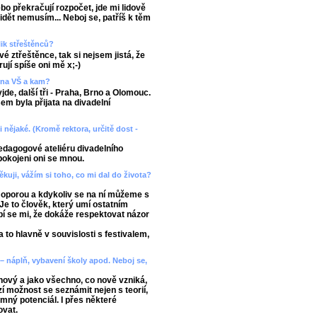
ebo překračují rozpočet, jde mi lidově
 vidět nemusím... Neboj se, patříš k těm
lik střeštěnců?
é ztřeštěnce, tak si nejsem jistá, že
jí spíše oni mě x;-)
a na VŠ a kam?
de, další tři - Praha, Brno a Olomouc.
em byla přijata na divadelní
 nějaké. (Kromě rektora, určitě dost -
edagogové ateliéru divadelního
pokojeni oni se mnou.
kuji, vážím si toho, co mi dal do života?
u oporou a kdykoliv se na ní můžeme s
 Je to člověk, který umí ostatním
íbí se mi, že dokáže respektovat názor
 to hlavně v souvislosti s festivalem,
 – náplň, vybavení školy apod. Neboj se,
nový a jako všechno, co nově vzniká,
zí možnost se seznámit nejen s teorií,
romný potenciál. I přes některé
ovat.