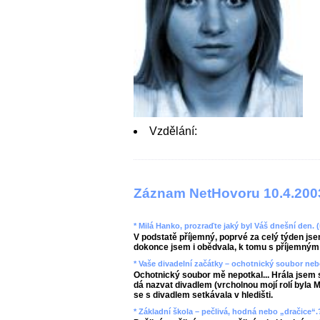
Vzdělání:
Záznam NetHovoru 10.4.200
* Milá Hanko, prozraďte jaký byl Váš dnešní den. 
V podstatě příjemný, poprvé za celý týden jsem
dokonce jsem i obědvala, k tomu s příjemným 
* Vaše divadelní začátky – ochotnický soubor neb
Ochotnický soubor mě nepotkal... Hrála jsem 
dá nazvat divadlem (vrcholnou mojí rolí byla
se s divadlem setkávala v hledišti.
* Základní škola – pečlivá, hodná nebo „dračice“.