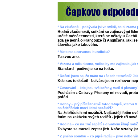
* Na zkušené – pobývala jsi ve světě, co si ztama
Hodně zkušeností, setkání se zajímavými lidm
určité méněcennosti, která se někdy u Čechů p
zda se jedná o Francouze či Angličana, jak jse
člověka jako takového.
* Mate rada cervenou bundicku?
Tu svou ano.
* Vazena a mila slecno, velice by me zajimalo, ja
Standard - podívejte se na fotku.
* Dočetl jsem se, že máte na zádech tetování? J
Kde ses to dočetl - bulváru jsem rozhovor nepo
* Cestování – kde jsou tvé kořeny, vadí ti přesun
Pocházím z Ostravy. Přesuny mi nevadí, prot
pořád.
* Hobby – prý příležitostně fotografuješ, kterou V
na žebříčcích mezi lidmi nezáleží?
Na žebříčcích mi nezáleží. Nejčastěji fotím své
fotím na zakázku svých rodičů - jejich tři nové
* Rodina – co na Tvé sepětí s divadlem říkají rodi
To byste se museli zeptat jich. Naše vztahy jsou
* Z jiného soudku – co piješ raději – pivo nebo ví