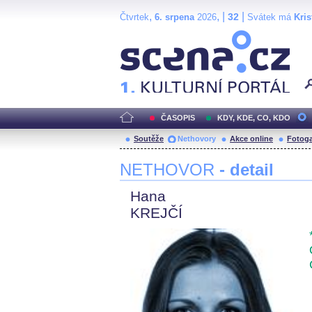
,
, |
|
32
Čtvrtek
6. srpena
2026
Svátek má
Kris
Scéna.cz
ČASOPIS
KDY, KDE, CO, KDO
Soutěže
Nethovory
Akce online
Fotoga
NETHOVOR
- detail
Hana
KREJČÍ