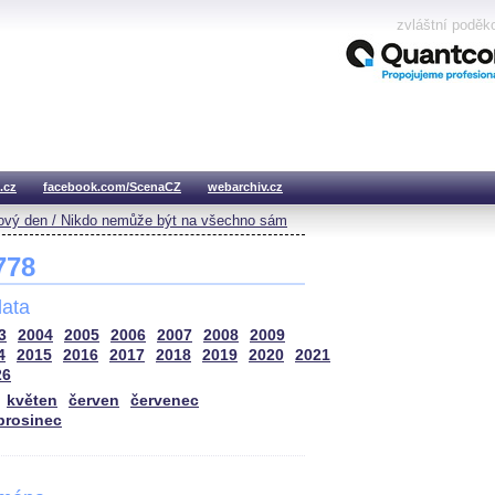
zvláštní poděk
.cz
facebook.com/ScenaCZ
webarchiv.cz
vý den / Nikdo nemůže být na všechno sám
 778
ata
3
2004
2005
2006
2007
2008
2009
4
2015
2016
2017
2018
2019
2020
2021
26
květen
červen
červenec
prosinec