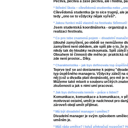
Pečlivá, pečlivá a zase pečlivá, ale i hodná, p
* Střední škola – cílevědomá studentka nebo „ono
Cílevědomá studentka (je to sice trapný, ale je
tedy „ono se to vždycky nějak vyřeší“.
* Jakou funkci máš vlastně na festivalu Střetnutí
Jsem studentská koordinátorka - organizuji a pl
realizaci festivalu.
* Co pro tebe znamená pojem – divadelní manažer
(dlouhé zamyšlení, po obědě se nemůžeme divi
zamyšlení není obědem, ale spíš jde o to, že 
nikdy tak do hloubky nezkoumala. Spíš záleží
Obsahem té činnosti dle mého je: praktická náp
zde není prostor... Díky.
* Charakteristika – jak bys definovala top úspěš
Teprve teď se asi dostaneme k pojmu "divadel
typ úspěšného managera. Vždycky záleží na o
něj (což u divadla platí dvojnásob), pro mě je
Můžeme také mluvit o souboru určitých znalost
zkušenosti a jak s nimi umí pracovat.
* Jak bys definovala termín – práce s lidmi?
Komunikace, komunikace a komunikace, v př
motivovat ostatní, umět je nadchnout pro daný 
zároveň obojí umět přijímat.
* Má být divadelní manager i umělec?
Divadelní manager je svým způsobem umělec,
uměním je.
* Máš ráda umělce? I když překračují rozpočet? 