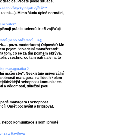
ak dračice. Prostě podle situace.
 se to vždycky nějak vyřeší“?
 to tak....). Mimo školu úplně normální,
/ Encouter?
ánuji práci studentů, kteří zajišťují
ství (nebo obžerství… ú-))
t... - pozn. moderátora) Odpověď: Mé
jsem pojem "divadelní manažerství"
 na tom, co se za tím pojmem skrývá.
lň, všechno, co tam patří, ale na to
ného managera/ku ?
ní mažerství". Neexistuje univerzální
sobnosti managera, na lidech kolem
 nejdůležitější schopnost komunikace.
í a vědomostí, důležité jsou
ípadě managera i schopnost
cíl. Umět pochválit a kritizovat,
 neboť komunikace s lidmi prostě
Honza z Havířova