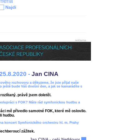
jména
Najdi
reklama
25.8.2020 -
Jan CINA
ového rozhovoru a děkujeme, že jste přijal naše
bo ještě bude Váš dnešní den, a jak se kamarádíte s
ozlítaný. právě jsem doletěl.
spolupráci s FOK? Máte rád symfonickou hudbu a
áci mě přivedlo samotné FOK, které mě oslovilo.
i hudbu.
ít na koncert Symfonického orchestru hl. m. Prahy
dechberoucí zážitek.
Jan CINA - celý NetHovor