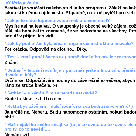
je? Dekuji Jarda
Festival je součástí našeho studijního programu. Záleží na ka
jakou si k němu najde cestu. Případně, co z něj vytěží pro seb
* Jak je to s dostupnosti vstupenek pro verejnost?
Myslíte asi na festival. O vstupenky je obecně velký zájem, co
těší, ale bohužel to znamená, že se nedostane na všechny. Pr
kdo dřív přijde, ten vidí...
* Jak by podle Vas byla idealni organizacni struktura fesivalu?
Toť otázka. Odpověď na dlouho... Díky.
* Test – znáš portál Scena.cz (kromě dnešního on-line rozhovo
Znám.
* Setkání – letošní ročník je v půli, máš ještě silnou vůli, přenáš
divadelní kůly?
Držím se. Odpočítávám hodiny do závěrečného večera, abych
ráno ze srdce brečela. :-)
* Setkání – s kým/ s čím se nerada setkáváš?
Bude to klišé - s b l b c e m.
* Řekla bys závěrem – další ročník na svá bedra neberem? ú/-)
Já určitě ne. Neberu. Budu nápomocná ostatním, pokud budo
chtít.
* Máš nějakého svého smajlíka (to je takovéto obrázkové s pís
pro ty, co to nevědí….
Nemám :>()