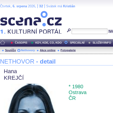
,
, |
|
32
Čtvrtek
6. srpena
2026
Svátek má
Kristián
Scéna.cz
NA
ČASOPIS
KDY, KDE, CO, KDO
SPECIÁLNÍ
SLUŽBY/INFO
Soutěže
Nethovory
Akce online
Fotogalerie
NETHOVOR
- detail
Hana
KREJČÍ
* 1980
Ostrava
ČR