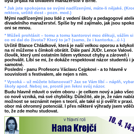
byla přijata na divadelní manažerství v Brně.
* Jak jste spokojena se svými nadřízenými, máte-li nějaké. (Kr
rektora, určitě dost - pozn. mod.)
Mými nadřízenými jsou lidé z vedení školy a pedagogové ateli
divadelního manažerství. Spíše by mě zajímalo, jak jsou spoko
oni se mnou.
* Můžeš prohlásit – tomu a tomu kantorovi moc děkuji, vážím si
co mi dal do života? Který to je? (samo, že i kantorka…ú /-)
Určitě Blance Chládkové, která je naší velkou oporou a kdykol
na ní můžeme s čímkoli obrátit. Dále paní JUDr. Lence Valové. 
člověk, který umí ostatním lidem vytknout chyby a zároveň i
pochválit. Líbí se mi, že dokáže respektovat názor studentů i j
samotné.
Poslední - panu Profesoru Václavu Cejpkovi - a to hlavně v
souvislosti s festivalem, ale nejen s ním.
* Vysoká – už můžete bilancovat? Jax se Vám líbí – náplň, vyba
školy apod. Neboj se, prostě jen řekni svůj názor.
Budu hlavně mluvit o svém oboru - je celkem nový a jako vše
co nově vzniká, má své chybičky. Důležité, ale je, že nám nabíz
možnost se seznámit nejen s teorií, ale také si ji ověřit v praxi
obor má ohromný potenciál. I přes některé výhrady jsem vděč
to, že zde mohu studovat.