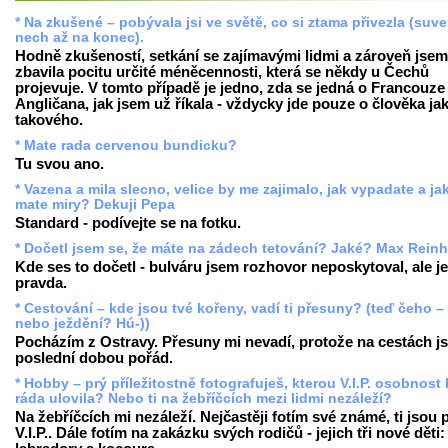
* Na zkušené – pobývala jsi ve světě, co si ztama přivezla (suv
nech až na konec).
Hodně zkušeností, setkání se zajímavými lidmi a zároveň jsem
zbavila pocitu určité méněcennosti, která se někdy u Čechů
projevuje. V tomto případě je jedno, zda se jedná o Francouze 
Angličana, jak jsem už říkala - vždycky jde pouze o člověka ja
takového.
* Mate rada cervenou bundicku?
Tu svou ano.
* Vazena a mila slecno, velice by me zajimalo, jak vypadate a ja
mate miry? Dekuji Pepa
Standard - podívejte se na fotku.
* Dočetl jsem se, že máte na zádech tetování? Jaké? Max Reinh
Kde ses to dočetl - bulváru jsem rozhovor neposkytoval, ale je
pravda.
* Cestování – kde jsou tvé kořeny, vadí ti přesuny? (teď čeho –
nebo ježdění? Hú-))
Pocházím z Ostravy. Přesuny mi nevadí, protože na cestách j
poslední dobou pořád.
* Hobby – prý příležitostně fotografuješ, kterou V.I.P. osobnost
ráda ulovila? Nebo ti na žebříčcích mezi lidmi nezáleží?
Na žebříčcích mi nezáleží. Nejčastěji fotím své známé, ti jsou
V.I.P.. Dále fotím na zakázku svých rodičů - jejich tři nové děti: