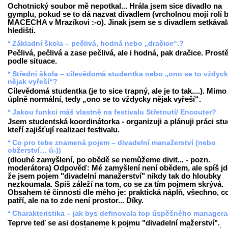
Ochotnický soubor mě nepotkal... Hrála jsem sice divadlo na
gymplu, pokud se to dá nazvat divadlem (vrcholnou mojí rolí b
MACECHA v Mrazíkovi :-o). Jinak jsem se s divadlem setkával
hledišti.
* Základní škola – pečlivá, hodná nebo „dračice“.?
Pečlivá, pečlivá a zase pečlivá, ale i hodná, pak dračice. Prost
podle situace.
* Střední škola – cílevědomá studentka nebo „ono se to vždyc
nějak vyřeší“?
Cílevědomá studentka (je to sice trapný, ale je to tak....). Mimo
úplně normální, tedy „ono se to vždycky nějak vyřeší“.
* Jakou funkci máš vlastně na festivalu Střetnutí/ Encouter?
Jsem studentská koordinátorka - organizuji a plánuji práci st
kteří zajišťují realizaci festivalu.
* Co pro tebe znamená pojem – divadelní manažerství (nebo
obžerství… ú-))
(dlouhé zamyšlení, po obědě se nemůžeme divit... - pozn.
moderátora) Odpověď: Mé zamyšlení není obědem, ale spíš jde
že jsem pojem "divadelní manažerství" nikdy tak do hloubky
nezkoumala. Spíš záleží na tom, co se za tím pojmem skrývá.
Obsahem té činnosti dle mého je: praktická náplň, všechno, c
patří, ale na to zde není prostor... Díky.
* Charakteristika – jak bys definovala top úspěšného managera
Teprve teď se asi dostaneme k pojmu "divadelní mažerství".