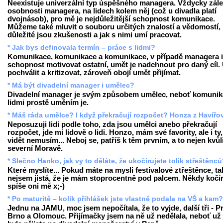
Neexistuje univerzální typ úspěšného managera. Vždycky zále
osobnosti managera, na lidech kolem něj (což u divadla platí
dvojnásob), pro mě je nejdůležitější schopnost komunikace.
Můžeme také mluvit o souboru určitých znalostí a vědomostí,
důležité jsou zkušenosti a jak s nimi umí pracovat.
* Jak bys definovala termín – práce s lidmi?
Komunikace, komunikace a komunikace, v případě managera i
schopnost motivovat ostatní, umět je nadchnout pro daný cíl.
pochválit a kritizovat, zároveň obojí umět přijímat.
* Má být divadelní manager i umělec?
Divadelní manager je svým způsobem umělec, neboť komunik
lidmi prostě uměním je.
* Máš ráda umělce? I když překračují rozpočet? Honza z Havířo
Neposuzuji lidi podle toho, zda jsou umělci anebo překračují
rozpočet, jde mi lidově o lidi. Honzo, mám své favority, ale i ty,
vidět nemusím... Neboj se, patříš k těm prvním, a to nejen kvůl
severní Moravě.
* Slečno Hanko, jak vy to děláte, že ukočírujete tolik střeštěnc
Které myslíte... Pokud máte na mysli festivalové ztřeštěnce, ta
nejsem jistá, že je mám stoprocentně pod palcem. Někdy kočír
spíše oni mě x;-)
* Po maturitě – kolik přihlášek jste vlastně podala na VŠ a kam?
Jednu na JAMU, moc jsem nepočítala, že to vyjde, další tři - P
Brno a Olomouc. Přijímačky jsem na ně už nedělala, neboť už