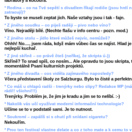
labradory a kocoura.
* Rodina – co na Tvé sepětí s divadlem říkají rodiče (jsou hrdí 
zatracují)?
To byste se museli zeptat jich. Naše vztahy jsou i tak - fajn.
* Z jiného soudku – co piješ raději – pivo nebo víno?
Víno. Nejraději bílé. (Nechte flašu v info centru - pozn. mod.)
* Z jiného stolu – jídlo které můžeš nejvíc, nemůžeš?
Ohhh! No...., jsem ráda, když mám vůbec čas se najíst. Hlad je
nejlepší kuchař.
* Z jiné skříně – co právě čteš (neříkej, že skripta ú-))
Skříně? To snad spíš, co nosím... Ale opravdu to jsou skripta,
momentálně Psaní kulturních projektů.
* Z jiného divadla – cos viděla zajímavého naposledy?
Včera představení školy ze Salzburgu. Bylo to čisté a perfektn
* Co máš u chlapů radši - trenýrky nebo slipy? Redakce MP (m
rádi!! všichni!!!)
Trenýrky. Problém je, že jim je kradu a jim se to nelíbí. :-)
* Nakolik vás učí využívat moderní informační technologie?
Učíme se to v podstatě sami. Je to nutnost.
* Soukromí – zapálíš si s chutí při snídani cigaretu?
Nekouřím.
* Proc ten festival vlastne delate a co z toho mate a k cemu to 