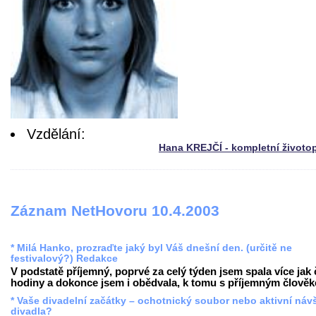
Vzdělání:
Hana KREJČÍ - kompletní životo
Záznam NetHovoru 10.4.2003
* Milá Hanko, prozraďte jaký byl Váš dnešní den. (určitě ne
festivalový?) Redakce
V podstatě příjemný, poprvé za celý týden jsem spala více jak 
hodiny a dokonce jsem i obědvala, k tomu s příjemným člověke
* Vaše divadelní začátky – ochotnický soubor nebo aktivní náv
divadla?