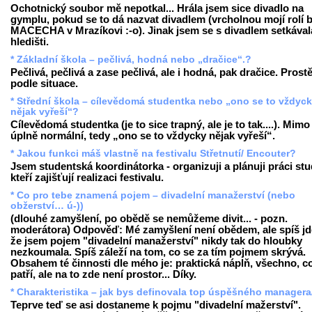
Ochotnický soubor mě nepotkal... Hrála jsem sice divadlo na
gymplu, pokud se to dá nazvat divadlem (vrcholnou mojí rolí b
MACECHA v Mrazíkovi :-o). Jinak jsem se s divadlem setkával
hledišti.
* Základní škola – pečlivá, hodná nebo „dračice“.?
Pečlivá, pečlivá a zase pečlivá, ale i hodná, pak dračice. Prost
podle situace.
* Střední škola – cílevědomá studentka nebo „ono se to vždyc
nějak vyřeší“?
Cílevědomá studentka (je to sice trapný, ale je to tak....). Mimo
úplně normální, tedy „ono se to vždycky nějak vyřeší“.
* Jakou funkci máš vlastně na festivalu Střetnutí/ Encouter?
Jsem studentská koordinátorka - organizuji a plánuji práci st
kteří zajišťují realizaci festivalu.
* Co pro tebe znamená pojem – divadelní manažerství (nebo
obžerství… ú-))
(dlouhé zamyšlení, po obědě se nemůžeme divit... - pozn.
moderátora) Odpověď: Mé zamyšlení není obědem, ale spíš jde
že jsem pojem "divadelní manažerství" nikdy tak do hloubky
nezkoumala. Spíš záleží na tom, co se za tím pojmem skrývá.
Obsahem té činnosti dle mého je: praktická náplň, všechno, c
patří, ale na to zde není prostor... Díky.
* Charakteristika – jak bys definovala top úspěšného managera
Teprve teď se asi dostaneme k pojmu "divadelní mažerství".