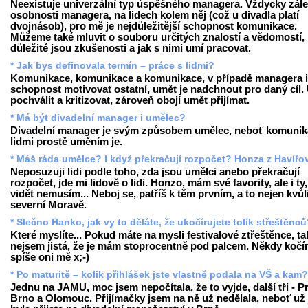
Neexistuje univerzální typ úspěšného managera. Vždycky zále
osobnosti managera, na lidech kolem něj (což u divadla platí
dvojnásob), pro mě je nejdůležitější schopnost komunikace.
Můžeme také mluvit o souboru určitých znalostí a vědomostí,
důležité jsou zkušenosti a jak s nimi umí pracovat.
* Jak bys definovala termín – práce s lidmi?
Komunikace, komunikace a komunikace, v případě managera i
schopnost motivovat ostatní, umět je nadchnout pro daný cíl.
pochválit a kritizovat, zároveň obojí umět přijímat.
* Má být divadelní manager i umělec?
Divadelní manager je svým způsobem umělec, neboť komunik
lidmi prostě uměním je.
* Máš ráda umělce? I když překračují rozpočet? Honza z Havířo
Neposuzuji lidi podle toho, zda jsou umělci anebo překračují
rozpočet, jde mi lidově o lidi. Honzo, mám své favority, ale i ty,
vidět nemusím... Neboj se, patříš k těm prvním, a to nejen kvůl
severní Moravě.
* Slečno Hanko, jak vy to děláte, že ukočírujete tolik střeštěnc
Které myslíte... Pokud máte na mysli festivalové ztřeštěnce, ta
nejsem jistá, že je mám stoprocentně pod palcem. Někdy kočír
spíše oni mě x;-)
* Po maturitě – kolik přihlášek jste vlastně podala na VŠ a kam?
Jednu na JAMU, moc jsem nepočítala, že to vyjde, další tři - P
Brno a Olomouc. Přijímačky jsem na ně už nedělala, neboť už