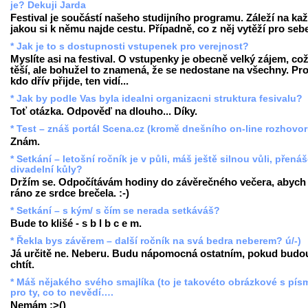
je? Dekuji Jarda
Festival je součástí našeho studijního programu. Záleží na ka
jakou si k němu najde cestu. Případně, co z něj vytěží pro seb
* Jak je to s dostupnosti vstupenek pro verejnost?
Myslíte asi na festival. O vstupenky je obecně velký zájem, co
těší, ale bohužel to znamená, že se nedostane na všechny. Pr
kdo dřív přijde, ten vidí...
* Jak by podle Vas byla idealni organizacni struktura fesivalu?
Toť otázka. Odpověď na dlouho... Díky.
* Test – znáš portál Scena.cz (kromě dnešního on-line rozhovo
Znám.
* Setkání – letošní ročník je v půli, máš ještě silnou vůli, přenáš
divadelní kůly?
Držím se. Odpočítávám hodiny do závěrečného večera, abych
ráno ze srdce brečela. :-)
* Setkání – s kým/ s čím se nerada setkáváš?
Bude to klišé - s b l b c e m.
* Řekla bys závěrem – další ročník na svá bedra neberem? ú/-)
Já určitě ne. Neberu. Budu nápomocná ostatním, pokud budo
chtít.
* Máš nějakého svého smajlíka (to je takovéto obrázkové s pís
pro ty, co to nevědí….
Nemám :>()