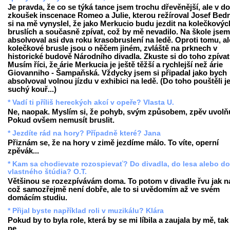
Je pravda, že co se týká tance jsem trochu dřevěnější, ale v d
zkoušek inscenace Romeo a Julie, kterou režíroval Josef Bedn
si na mě vynyslel, že jako Merkucio budu jezdit na kolečkovýc
bruslích a současně zpívat, což by mě nevadilo. Na škole jsem
absolvoval asi dva roku krasobruslení na ledě. Oproti tomu, al
kolečkové brusle jsou o něčem jiném, zvláště na prknech v
historické budově Národního divadla. Zkuste si do toho zpívat
Musím říci, že árie Merkucia je ještě těžší a rychlejší než árie
Giovanniho - Šampaňská. Vždycky jsem si připadal jako bych
absolvoval volnou jízdu v exhibici na ledě. (Do toho pouštěli j
suchý kouř...)
* Vadí ti příliš hereckých akcí v opeře? Vlasta U.
Ne, naopak. Myslím si, že pohyb, svým způsobem, zpěv uvolňu
Pokud ovšem nemusít bruslit.
* Jezdíte rád na hory? Případně které? Jana
Přiznám se, že na hory v zimě jezdíme málo. To víte, operní
zpěvák...
* Kam sa chodievate rozospievať? Do divadla, do lesa alebo do
vlastného štúdia? O.T.
Většinou se rozezpívávám doma. To potom v divadle řvu jak na
což samozřejmě není dobře, ale to si uvědomím až ve svém
domácím studiu.
* Přijal byste například roli v muzikálu? Klára
Pokud by to byla role, která by se mi líbila a zaujala by mě, tak
ne.