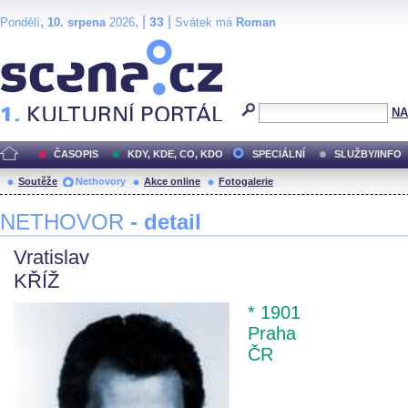
,
, |
|
33
Pondělí
10. srpena
2026
Svátek má
Roman
Scéna.cz
NA
ČASOPIS
KDY, KDE, CO, KDO
SPECIÁLNÍ
SLUŽBY/INFO
Soutěže
Nethovory
Akce online
Fotogalerie
NETHOVOR
- detail
Vratislav
KŘÍŽ
* 1901
Praha
ČR