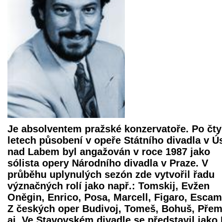
Je absolventem pražské konzervatoře. Po čt
letech působení v opeře Státního divadla v Ús
nad Labem byl angažován v roce 1987 jako
sólista opery Národního divadla v Praze. V
průběhu uplynulých sezón zde vytvořil řadu
význačných rolí jako např.: Tomskij, Evžen
Oněgin, Enrico, Posa, Marcell, Figaro, Escami
Z českých oper Budivoj, Tomeš, Bohuš, Přem
aj. Ve Stavovském divadle se představil jako