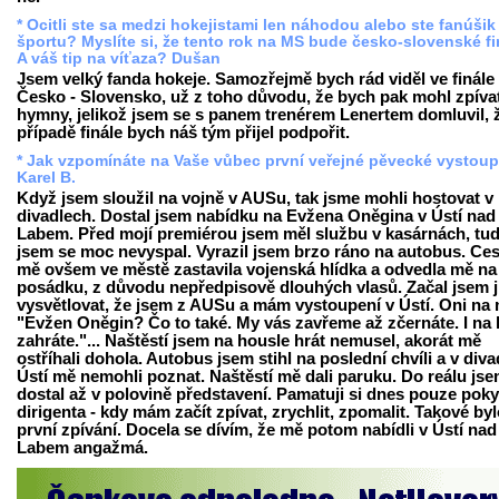
* Ocitli ste sa medzi hokejistami len náhodou alebo ste fanúšik
športu? Myslíte si, že tento rok na MS bude česko-slovenské f
A váš tip na víťaza? Dušan
Jsem velký fanda hokeje. Samozřejmě bych rád viděl ve finále
Česko - Slovensko, už z toho důvodu, že bych pak mohl zpíva
hymny, jelikož jsem se s panem trenérem Lenertem domluvil, 
případě finále bych náš tým přijel podpořit.
* Jak vzpomínáte na Vaše vůbec první veřejné pěvecké vystou
Karel B.
Když jsem sloužil na vojně v AUSu, tak jsme mohli hostovat v
divadlech. Dostal jsem nabídku na Evžena Oněgina v Ústí nad
Labem. Před mojí premiérou jsem měl službu v kasárnách, tud
jsem se moc nevyspal. Vyrazil jsem brzo ráno na autobus. Ce
mě ovšem ve městě zastavila vojenská hlídka a odvedla mě na
posádku, z důvodu nepředpisově dlouhých vlasů. Začal jsem 
vysvětlovat, že jsem z AUSu a mám vystoupení v Ústí. Oni na 
"Evžen Oněgin? Čo to také. My vás zavřeme až zčernáte. I na 
zahráte."... Naštěstí jsem na housle hrát nemusel, akorát mě
ostříhali dohola. Autobus jsem stihl na poslední chvíli a v diva
Ústí mě nemohli poznat. Naštěstí mě dali paruku. Do reálu jse
dostal až v polovině představení. Pamatuji si dnes pouze pok
dirigenta - kdy mám začít zpívat, zrychlit, zpomalit. Takové by
první zpívání. Docela se dívím, že mě potom nabídli v Ústí nad
Labem angažmá.