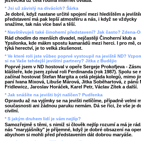
jezevčíka už celá rodina internet ovládá.
* Jsi už závislý na divácích? Šárka
Je dobré, když nastane určité spojení mezi hledištěm a jevišt
představení má pak lepší atmosféru a nás, i když se vždycky
snažíme, tak nás více baví a těší.
* Navštěvuješ také činoherní představení? Jak často? Zdena-O
Rád chodím do menších divadel, nejčastěji Činoherní klub a
Ypsilonka, kde mákm spostu kamarádů mezi herci. I pro mě, c
týká herectví, je to velká zkušenost.
* Ve které roli jste vůbec poprvé vystoupil na jeviště ND? Vzp
si na Vaše tehdejší jevištní partnery? Jitka z Budějic
Poprvé jsem v ND hostoval v opeře Sergeje Prokofjeva - Zásn
klášteře, kde jsem zpíval roli Ferdinanda (rok 1987). Spolu se
začínal hostovat Štefan Margita a celá plejáda kolegů, mimo ji
paní Ivana Mixová, Libuše Márová, Jitka Soběhartová, z pánů 
Fridlewicz, Jaroslav Horáček, Karel Petr, Václav Zítek a další.
* Jak snášíte na jevišti být nalíčen? Pudřenka
Opravdu až na vyjímky se na jevišti nelíčíme, případně velmi m
současnosti ani žádnou paruku nemám. Dá se říci, že vše je d
civilní.
* S jakým druhem lidí je vám nejlíp?
Samozřejmě s těmi, s nimiž si člověk nejlíp rozumí a má je rád
nás "maryjášníky" je příjemné, když je dobré obsazení na oper
abychom si mohli před představením dát dobrou maryáše.