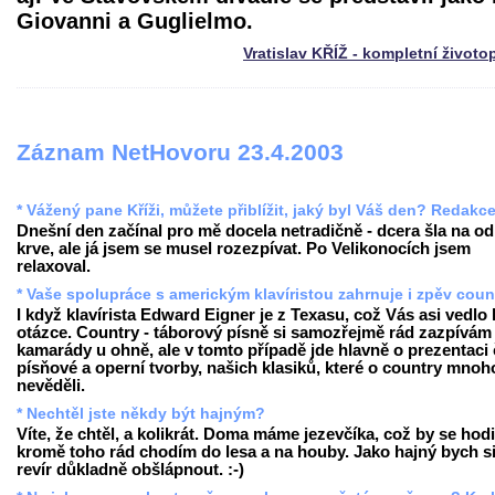
Giovanni a Guglielmo.
Vratislav KŘÍŽ - kompletní životo
Záznam NetHovoru 23.4.2003
* Vážený pane Kříži, můžete přiblížit, jaký byl Váš den? Redakc
Dnešní den začínal pro mě docela netradičně - dcera šla na o
krve, ale já jsem se musel rozezpívat. Po Velikonocích jsem
relaxoval.
* Vaše spolupráce s americkým klavíristou zahrnuje i zpěv coun
I když klavírista Edward Eigner je z Texasu, což Vás asi vedlo 
otázce. Country - táborový písně si samozřejmě rád zazpívám
kamarády u ohně, ale v tomto případě jde hlavně o prezentaci
písňové a operní tvorby, našich klasiků, které o country mnoh
nevěděli.
* Nechtěl jste někdy být hajným?
Víte, že chtěl, a kolikrát. Doma máme jezevčíka, což by se hodi
kromě toho rád chodím do lesa a na houby. Jako hajný bych s
revír důkladně obšlápnout. :-)