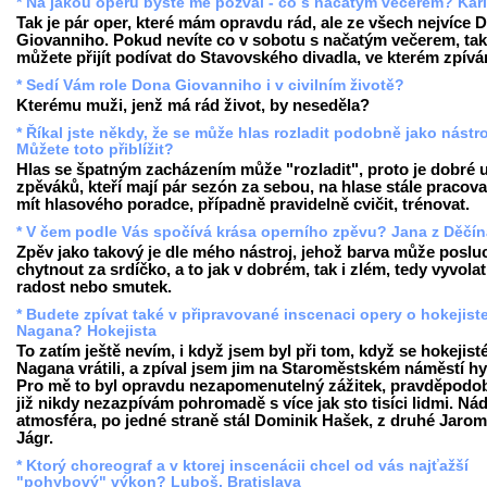
* Na jakou operu byste mě pozval - co s načatým večerem? Kar
Tak je pár oper, které mám opravdu rád, ale ze všech nejvíce 
Giovanniho. Pokud nevíte co v sobotu s načatým večerem, tak
můžete přijít podívat do Stavovského divadla, ve kterém zpívá
* Sedí Vám role Dona Giovanniho i v civilním životě?
Kterému muži, jenž má rád život, by neseděla?
* Říkal jste někdy, že se může hlas rozladit podobně jako nástro
Můžete toto přiblížit?
Hlas se špatným zacházením může "rozladit", proto je dobré 
zpěváků, kteří mají pár sezón za sebou, na hlase stále pracova
mít hlasového poradce, případně pravidelně cvičit, trénovat.
* V čem podle Vás spočívá krása operního zpěvu? Jana z Děčín
Zpěv jako takový je dle mého nástroj, jehož barva může poslu
chytnout za srdíčko, a to jak v dobrém, tak i zlém, tedy vyvolat
radost nebo smutek.
* Budete zpívat také v připravované inscenaci opery o hokejist
Nagana? Hokejista
To zatím ještě nevím, i když jsem byl při tom, když se hokejist
Nagana vrátili, a zpíval jsem jim na Staroměstském náměstí h
Pro mě to byl opravdu nezapomenutelný zážitek, pravděpodob
již nikdy nezazpívám pohromadě s více jak sto tisíci lidmi. Ná
atmosféra, po jedné straně stál Dominik Hašek, z druhé Jarom
Jágr.
* Ktorý choreograf a v ktorej inscenácii chcel od vás najťažší
"pohybový" výkon? Luboš, Bratislava