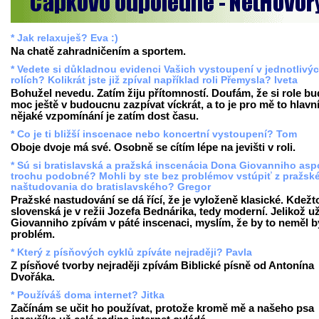
* Jak relaxuješ? Eva :)
Na chatě zahradničením a sportem.
* Vedete si důkladnou evidenci Vašich vystoupení v jednotlivý
rolích? Kolikrát jste již zpíval například roli Přemysla? Iveta
Bohužel nevedu. Zatím žiju přítomností. Doufám, že si role b
moc ještě v budoucnu zazpívat víckrát, a to je pro mě to hlavn
nějaké vzpomínání je zatím dost času.
* Co je ti bližší inscenace nebo koncertní vystoupení? Tom
Oboje dvoje má své. Osobně se cítím lépe na jevišti v roli.
* Sú si bratislavská a pražská inscenácia Dona Giovanniho as
trochu podobné? Mohli by ste bez problémov vstúpiť z pražsk
naštudovania do bratislavského? Gregor
Pražské nastudování se dá řící, že je vyloženě klasické. Kdežt
slovenská je v režii Jozefa Bednárika, tedy moderní. Jelikož u
Giovanniho zpívám v páté inscenaci, myslím, že by to neměl b
problém.
* Který z písňových cyklů zpíváte nejraději? Pavla
Z písňové tvorby nejraději zpívám Biblické písně od Antonína
Dvořáka.
* Používáš doma internet? Jitka
Začínám se učit ho používat, protože kromě mě a našeho psa