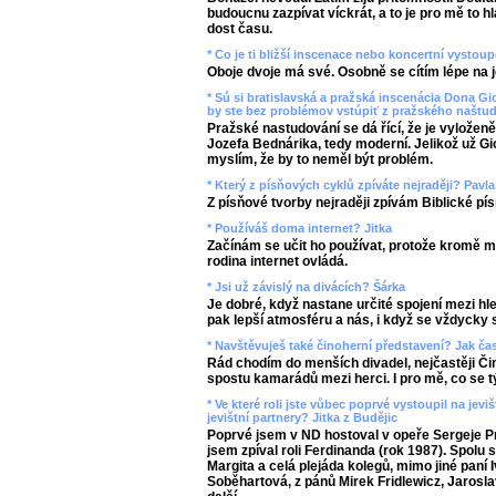
budoucnu zazpívat víckrát, a to je pro mě to h
dost času.
* Co je ti bližší inscenace nebo koncertní vysto
Oboje dvoje má své. Osobně se cítím lépe na jev
* Sú si bratislavská a pražská inscenácia Dona 
by ste bez problémov vstúpiť z pražského naštu
Pražské nastudování se dá řící, že je vyloženě
Jozefa Bednárika, tedy moderní. Jelikož už G
myslím, že by to neměl být problém.
* Který z písňových cyklů zpíváte nejraději? Pavla
Z písňové tvorby nejraději zpívám Biblické pí
* Používáš doma internet? Jitka
Začínám se učit ho používat, protože kromě m
rodina internet ovládá.
* Jsi už závislý na divácích? Šárka
Je dobré, když nastane určité spojení mezi hl
pak lepší atmosféru a nás, i když se vždycky s
* Navštěvuješ také činoherní představení? Jak č
Rád chodím do menších divadel, nejčastěji Či
spostu kamarádů mezi herci. I pro mě, co se tý
* Ve které roli jste vůbec poprvé vystoupil na je
jevištní partnery? Jitka z Budějic
Poprvé jsem v ND hostoval v opeře Sergeje Pr
jsem zpíval roli Ferdinanda (rok 1987). Spolu
Margita a celá plejáda kolegů, mimo jiné paní
Soběhartová, z pánů Mirek Fridlewicz, Jarosla