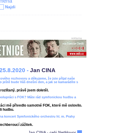
jména
Najdi
reklama
25.8.2020 -
Jan CINA
ového rozhovoru a děkujeme, že jste přijal naše
bo ještě bude Váš dnešní den, a jak se kamarádíte s
ozlítaný. právě jsem doletěl.
spolupráci s FOK? Máte rád symfonickou hudbu a
áci mě přivedlo samotné FOK, které mě oslovilo.
i hudbu.
ít na koncert Symfonického orchestru hl. m. Prahy
dechberoucí zážitek.
Jan CINA - celý NetHovor