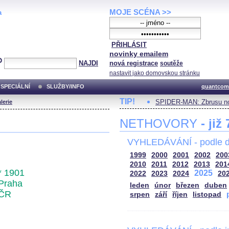
MOJE SCÉNA >>
a
PŘIHLÁSIT
novinky emailem
NAJDI
nová registrace
soutěže
nastavit jako domovskou stránku
SPECIÁLNÍ
SLUŽBY/INFO
quantcom
TIP!
SPIDER-MAN: Zbrusu no
lerie
NETHOVORY
- již
VYHLEDÁVÁNÍ - podle d
1999
2000
2001
2002
200
2010
2011
2012
2013
201
* 1901
2025
2022
2023
2024
20
Praha
leden
únor
březen
duben
ČR
srpen
září
říjen
listopad