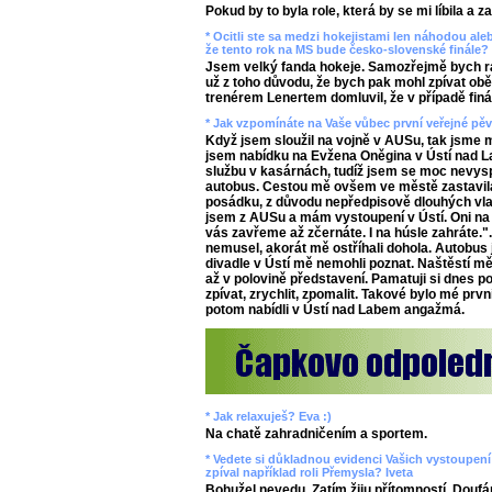
Pokud by to byla role, která by se mi líbila a z
* Ocitli ste sa medzi hokejistami len náhodou aleb
že tento rok na MS bude česko-slovenské finále? 
Jsem velký fanda hokeje. Samozřejmě bych rád
už z toho důvodu, že bych pak mohl zpívat ob
trenérem Lenertem domluvil, že v případě finál
* Jak vzpomínáte na Vaše vůbec první veřejné pě
Když jsem sloužil na vojně v AUSu, tak jsme m
jsem nabídku na Evžena Oněgina v Ústí nad L
službu v kasárnách, tudíž jsem se moc nevysp
autobus. Cestou mě ovšem ve městě zastavila
posádku, z důvodu nepředpisově dlouhých vlas
jsem z AUSu a mám vystoupení v Ústí. Oni na
vás zavřeme až zčernáte. I na húsle zahráte.".
nemusel, akorát mě ostříhali dohola. Autobus j
divadle v Ústí mě nemohli poznat. Naštěstí mě
až v polovině představení. Pamatuji si dnes p
zpívat, zrychlit, zpomalit. Takové bylo mé prvn
potom nabídli v Ústí nad Labem angažmá.
* Jak relaxuješ? Eva :)
Na chatě zahradničením a sportem.
* Vedete si důkladnou evidenci Vašich vystoupení v
zpíval například roli Přemysla? Iveta
Bohužel nevedu. Zatím žiju přítomností. Doufá