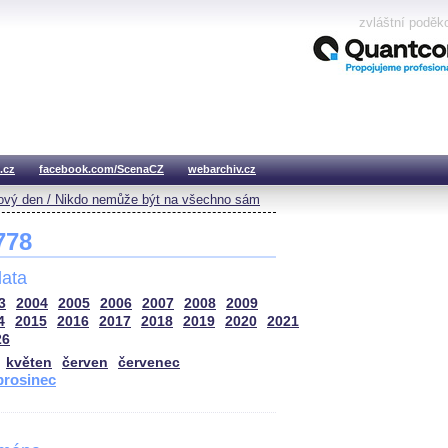
zvláštní poděk
.cz
facebook.com/ScenaCZ
webarchiv.cz
vý den / Nikdo nemůže být na všechno sám
 778
ata
3
2004
2005
2006
2007
2008
2009
4
2015
2016
2017
2018
2019
2020
2021
26
květen
červen
červenec
prosinec