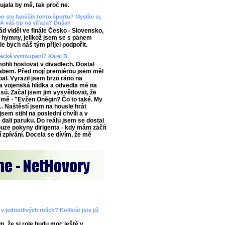
aujala by mě, tak proč ne.
o ste fanúšik tohto športu? Myslíte si,
A váš tip na víťaza? Dušan
 viděl ve finále Česko - Slovensko,
ě hymny, jelikož jsem se s panem
e bych náš tým přijel podpořit.
vecké vystoupení? Karel B.
ohli hostovat v divadlech. Dostal
abem. Před mojí premiérou jsem měl
al. Vyrazil jsem brzo ráno na
 vojenská hlídka a odvedla mě na
ů. Začal jsem jim vysvětlovat, že
 mě - "Evžen Oněgin? Čo to také. My
.. Naštěstí jsem na housle hrát
sem stihl na poslední chvíli a v
 dali paruku. Do reálu jsem se dostal
ouze pokyny dirigenta - kdy mám začít
í zpívání. Docela se dívím, že mě
 jednotlivých rolích? Kolikrát jste již
m, že si role budu moc ještě v