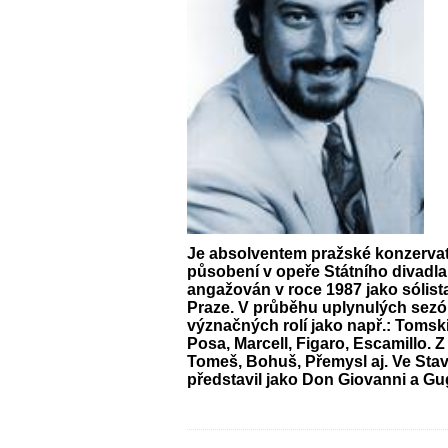
Je absolventem pražské konzervat
působení v opeře Státního divadla
angažován v roce 1987 jako sólist
Praze. V průběhu uplynulých sezón
význačných rolí jako např.: Tomski
Posa, Marcell, Figaro, Escamillo. 
Tomeš, Bohuš, Přemysl aj. Ve Sta
představil jako Don Giovanni a Gu