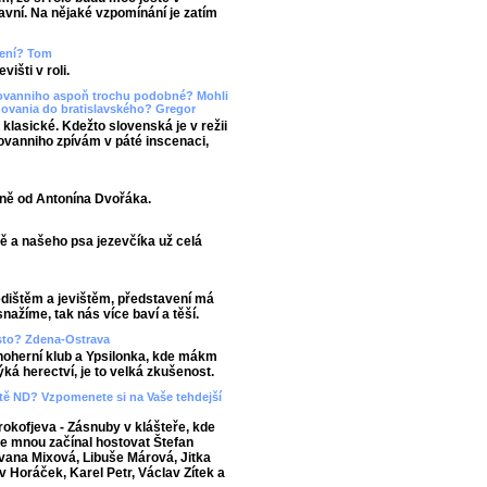
lavní. Na nějaké vzpomínání je zatím
upení? Tom
išti v roli.
Giovanniho aspoň trochu podobné? Mohli
dovania do bratislavského? Gregor
 klasické. Kdežto slovenská je v režii
iovanniho zpívám v páté inscenaci,
sně od Antonína Dvořáka.
ě a našeho psa jezevčíka už celá
edištěm a jevištěm, představení má
nažíme, tak nás více baví a těší.
asto? Zdena-Ostrava
noherní klub a Ypsilonka, kde mákm
ká herectví, je to velká zkušenost.
viště ND? Vzpomenete si na Vaše tehdejší
okofjeva - Zásnuby v klášteře, kde
 se mnou začínal hostovat Štefan
 Ivana Mixová, Libuše Márová, Jitka
v Horáček, Karel Petr, Václav Zítek a