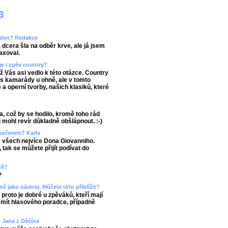
3
áš den? Redakce
 dcera šla na odběr krve, ale já jsem
axoval.
je i zpěv country?
ož Vás asi vedlo k této otázce. Country
 s kamarády u ohně, ale v tomto
a operní tvorby, našich klasiků, které
a, což by se hodilo, kromě toho rád
 mohl revír důkladně obšlápnout. :-)
 večerem? Karla
ze všech nejvíce Dona Giovanniho.
tak se můžete přijít podívat do
tě?
?
ně jako nástroj. Můžete toto přiblížit?
roto je dobré u zpěváků, kteří mají
a mít hlasového poradce, případně
 Jana z Děčína