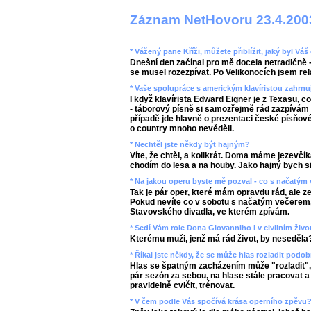
Záznam NetHovoru 23.4.200
* Vážený pane Kříži, můžete přiblížit, jaký byl V
Dnešní den začínal pro mě docela netradičně -
se musel rozezpívat. Po Velikonocích jsem rel
* Vaše spolupráce s americkým klavíristou zahrnu
I když klavírista Edward Eigner je z Texasu, c
- táborový písně si samozřejmě rád zazpívám
případě jde hlavně o prezentaci české písňové 
o country mnoho nevěděli.
* Nechtěl jste někdy být hajným?
Víte, že chtěl, a kolikrát. Doma máme jezevčík
chodím do lesa a na houby. Jako hajný bych si
* Na jakou operu byste mě pozval - co s načatým
Tak je pár oper, které mám opravdu rád, ale 
Pokud nevíte co v sobotu s načatým večerem, 
Stavovského divadla, ve kterém zpívám.
* Sedí Vám role Dona Giovanniho i v civilním živo
Kterému muži, jenž má rád život, by neseděla
* Říkal jste někdy, že se může hlas rozladit podob
Hlas se špatným zacházením může "rozladit", p
pár sezón za sebou, na hlase stále pracovat 
pravidelně cvičit, trénovat.
* V čem podle Vás spočívá krása operního zpěvu?