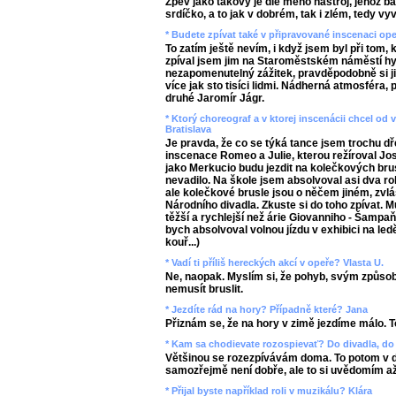
Zpěv jako takový je dle mého nástroj, jehož 
srdíčko, a to jak v dobrém, tak i zlém, tedy v
* Budete zpívat také v připravované inscenaci op
To zatím ještě nevím, i když jsem byl při tom, 
zpíval jsem jim na Staroměstském náměstí hy
nezapomenutelný zážitek, pravděpodobně si 
více jak sto tisíci lidmi. Nádherná atmosféra,
druhé Jaromír Jágr.
* Ktorý choreograf a v ktorej inscenácii chcel o
Bratislava
Je pravda, že co se týká tance jsem trochu dř
inscenace Romeo a Julie, kterou režíroval Jos
jako Merkucio budu jezdit na kolečkových bru
nevadilo. Na škole jsem absolvoval asi dva ro
ale kolečkové brusle jsou o něčem jiném, zvl
Národního divadla. Zkuste si do toho zpívat. Mu
těžší a rychlejší než árie Giovanniho - Šampa
bych absolvoval volnou jízdu v exhibici na led
kouř...)
* Vadí ti příliš hereckých akcí v opeře? Vlasta U.
Ne, naopak. Myslím si, že pohyb, svým způso
nemusít bruslit.
* Jezdíte rád na hory? Případně které? Jana
Přiznám se, že na hory v zimě jezdíme málo. To
* Kam sa chodievate rozospievať? Do divadla, do 
Většinou se rozezpívávám doma. To potom v di
samozřejmě není dobře, ale to si uvědomím a
* Přijal byste například roli v muzikálu? Klára