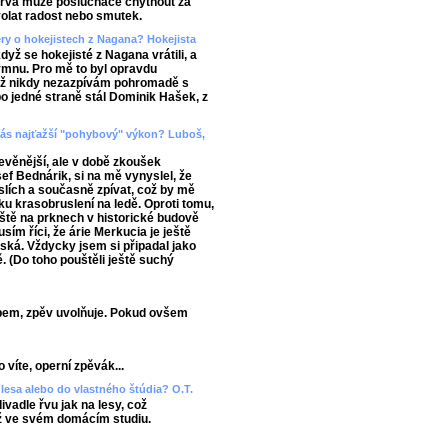
barva může posluchače chytnout za
yvolat radost nebo smutek.
ery o hokejistech z Nagana? Hokejista
když se hokejisté z Nagana vrátili, a
mnu. Pro mě to byl opravdu
již nikdy nezazpívám pohromadě s
 po jedné straně stál Dominik Hašek, z
d vás najťažší "pohybový" výkon? Luboš,
evěnější, ale v době zkoušek
ef Bednárik, si na mě vynyslel, že
slích a současně zpívat, což by mě
ku krasobruslení na ledě. Oproti tomu,
áště na prknech v historické budově
sím říci, že árie Merkucia je ještě
ňská. Vždycky jsem si připadal jako
ě. (Do toho pouštěli ještě suchý
bem, zpěv uvolňuje. Pokud ovšem
 víte, operní zpěvák...
lesa alebo do vlastného štúdia? O.T.
vadle řvu jak na lesy, což
ž ve svém domácím studiu.