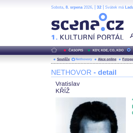
,
, |
|
32
Sobota
8. srpena
2026
Svátek má
Lad
Scéna.cz
ČASOPIS
KDY, KDE, CO, KDO
Soutěže
Nethovory
Akce online
Fotoga
NETHOVOR
- detail
Vratislav
KŘÍŽ