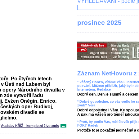
VYHLEDÁVÁNÍ - podle 
prosinec 2025
Záznam NetHovoru z 
oře. Po čtyřech letech
* Vážený Honzo, vítáme Vás u internet
 v Ústí nad Labem byl
pozvání. Můžete přiblížit, jaký byl ne
a opery Národního divadla v
Internetem. Redakce
Dobrý den. Den je slunný a celkem r
 zde vytvořil řadu
j, Evžen Oněgin, Enrico,
* Dobré odpoledne, co vás vedlo ke 
zvuk? Věra
Z českých oper Budivoj,
Dobré odpoledne i Vám. Ke spolupr
vovském divadle se
A pak má vášeň pro téměř jakoukol
glielmo.
* Proč, by podle Vás, měl člověk přij
FOK? Radek
Vratislav KŘÍŽ - kompletní životopis
...
Protože to je pokaždé jedinečný a 