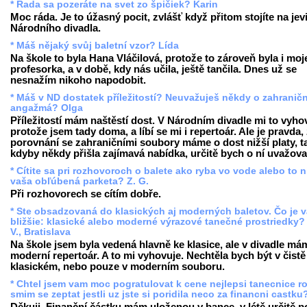
* Rada sa pozeráte na svet zo špičiek? Karin
Moc ráda. Je to úžasný pocit, zvlášť když přitom stojíte na jevi
Národního divadla.
* Máš nějaký svůj baletní vzor? Lída
Na škole to byla Hana Vláčilová, protože to zároveň byla i moj
profesorka, a v době, kdy nás učila, ještě tančila. Dnes už se
nesnažím nikoho napodobit.
* Máš v ND dostatek příležitostí? Neuvažuješ někdy o zahranič
angažmá? Olga
Příležitostí mám naštěstí dost. V Národním divadle mi to vyho
protože jsem tady doma, a líbí se mi i repertoár. Ale je pravda,
porovnání se zahraničními soubory máme o dost nižší platy, t
kdyby někdy přišla zajímavá nabídka, určitě bych o ní uvažova
* Cítite sa pri rozhovoroch o balete ako ryba vo vode alebo to n
vaša obľúbená parketa? Z. G.
Při rozhovorech se cítím dobře.
* Ste obsadzovaná do klasických aj moderných baletov. Čo je 
bližšie: klasické alebo moderné výrazové tanečné prostriedky?
V., Bratislava
Na škole jsem byla vedená hlavně ke klasice, ale v divadle má
moderní repertoár. A to mi vyhovuje. Nechtěla bych být v čistě
klasickém, nebo pouze v moderním souboru.
* Chtel jsem vam moc pogratulovat k cene nejlepsi tanecnice r
smim se zeptat jestli uz jste si poridila neco za financni castku