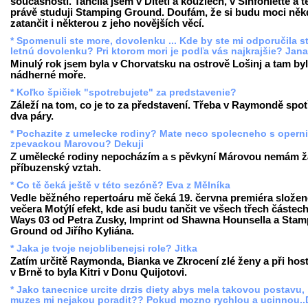
současnosti. Tančila jsem v Dítěti a kouzlech, v Sinfoniettě a 
právě studuji Stamping Ground. Doufám, že si budu moci něk
zatančit i některou z jeho novějších věcí.
* Spomenuli ste more, dovolenku ... Kde by ste mi odporučila st
letnú dovolenku? Pri ktorom mori je podľa vás najkrajšie? Jan
Minulý rok jsem byla v Chorvatsku na ostrově Lošinj a tam by
nádherné moře.
* Koľko špičiek "spotrebujete" za predstavenie?
Záleží na tom, co je to za představení. Třeba v Raymondě spot
dva páry.
* Pochazite z umelecke rodiny? Mate neco spolecneho s operni
zpevackou Marovou? Dekuji
Z umělecké rodiny nepocházím a s pěvkyní Márovou nemám 
příbuzenský vztah.
* Co tě čeká ještě v této sezóně? Eva z Mělníka
Vedle běžného repertoáru mě čeká 19. června premiéra slože
večera Motýlí efekt, kde asi budu tančit ve všech třech částech
Ways 03 od Petra Zusky, Imprint od Shawna Hounsella a Stam
Ground od Jiřího Kyliána.
* Jaka je tvoje nejoblibenejsi role? Jitka
Zatím určitě Raymonda, Bianka ve Zkrocení zlé ženy a při hos
v Brně to byla Kitri v Donu Quijotovi.
* Jako tanecnice urcite drzis diety abys mela takovou postavu,
muzes mi nejakou poradit?? Pokud mozno rychlou a ucinnou..