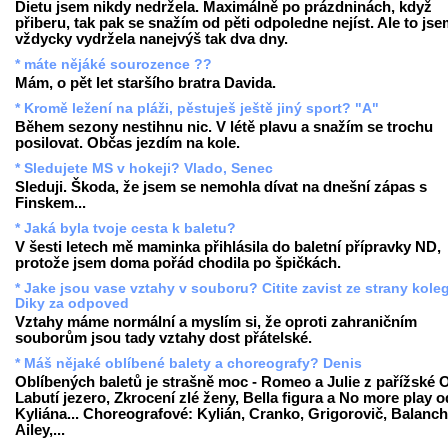
Dietu jsem nikdy nedržela. Maximálně po prázdninách, když
přiberu, tak pak se snažím od pěti odpoledne nejíst. Ale to js
vždycky vydržela nanejvýš tak dva dny.
* máte nějáké sourozence ??
Mám, o pět let staršího bratra Davida.
* Kromě ležení na pláži, pěstuješ ještě jiný sport? "A"
Během sezony nestihnu nic. V létě plavu a snažím se trochu
posilovat. Občas jezdím na kole.
* Sledujete MS v hokeji? Vlado, Senec
Sleduji. Škoda, že jsem se nemohla dívat na dnešní zápas s
Finskem...
* Jaká byla tvoje cesta k baletu?
V šesti letech mě maminka přihlásila do baletní přípravky ND,
protože jsem doma pořád chodila po špičkách.
* Jake jsou vase vztahy v souboru? Citite zavist ze strany kole
Diky za odpoved
Vztahy máme normální a myslím si, že oproti zahraničním
souborům jsou tady vztahy dost přátelské.
* Máš nějaké oblíbené balety a choreografy? Denis
Oblíbených baletů je strašně moc - Romeo a Julie z pařížské 
Labutí jezero, Zkrocení zlé ženy, Bella figura a No more play o
Kyliána... Choreografové: Kylián, Cranko, Grigorovič, Balanch
Ailey,...