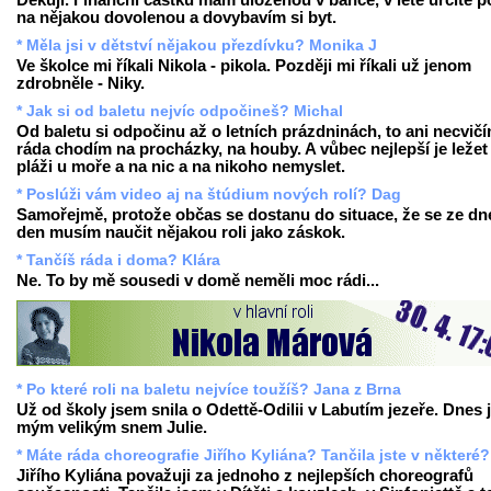
Děkuji. Finanční částku mám uloženou v bance, v létě určitě p
na nějakou dovolenou a dovybavím si byt.
* Měla jsi v dětství nějakou přezdívku? Monika J
Ve školce mi říkali Nikola - pikola. Později mi říkali už jenom
zdrobněle - Niky.
* Jak si od baletu nejvíc odpočineš? Michal
Od baletu si odpočinu až o letních prázdninách, to ani necvičí
ráda chodím na procházky, na houby. A vůbec nejlepší je ležet
pláži u moře a na nic a na nikoho nemyslet.
* Poslúži vám video aj na štúdium nových rolí? Dag
Samořejmě, protože občas se dostanu do situace, že se ze dn
den musím naučit nějakou roli jako záskok.
* Tančíš ráda i doma? Klára
Ne. To by mě sousedi v domě neměli moc rádi...
* Po které roli na baletu nejvíce toužíš? Jana z Brna
Už od školy jsem snila o Odettě-Odilii v Labutím jezeře. Dnes 
mým velikým snem Julie.
* Máte ráda choreografie Jiřího Kyliána? Tančila jste v některé?
Jiřího Kyliána považuji za jednoho z nejlepších choreografů