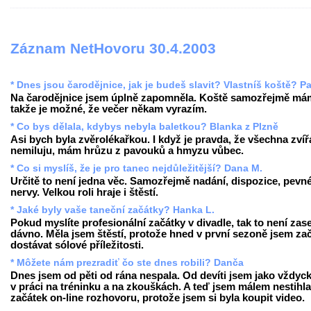
Záznam NetHovoru 30.4.2003
* Dnes jsou čarodějnice, jak je budeš slavit? Vlastníš koště? Pa
Na čarodějnice jsem úplně zapomněla. Koště samozřejmě má
takže je možné, že večer někam vyrazím.
* Co bys dělala, kdybys nebyla baletkou? Blanka z Plzně
Asi bych byla zvěrolékařkou. I když je pravda, že všechna zvíř
nemiluju, mám hrůzu z pavouků a hmyzu vůbec.
* Co si myslíš, že je pro tanec nejdůležitější? Dana M.
Určitě to není jedna věc. Samozřejmě nadání, dispozice, pevn
nervy. Velkou roli hraje i štěstí.
* Jaké byly vaše taneční začátky? Hanka L.
Pokud myslíte profesionální začátky v divadle, tak to není zase
dávno. Měla jsem štěstí, protože hned v první sezoně jsem za
dostávat sólové příležitosti.
* Môžete nám prezradiť čo ste dnes robili? Danča
Dnes jsem od pěti od rána nespala. Od devíti jsem jako vždyck
v práci na tréninku a na zkouškách. A teď jsem málem nestihla
začátek on-line rozhovoru, protože jsem si byla koupit video.