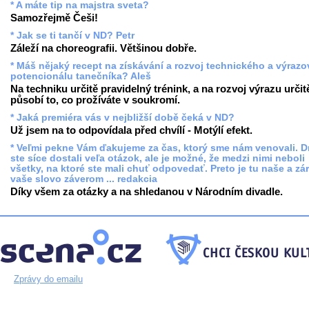
* A máte tip na majstra sveta?
Samozřejmě Češi!
* Jak se ti tančí v ND? Petr
Záleží na choreografii. Většinou dobře.
* Máš nějaký recept na získávání a rozvoj technického a výraz
potencionálu tanečníka? Aleš
Na techniku určitě pravidelný trénink, a na rozvoj výrazu určit
působí to, co prožíváte v soukromí.
* Jaká premiéra vás v nejbližší době čeká v ND?
Už jsem na to odpovídala před chvílí - Motýlí efekt.
* Veľmi pekne Vám ďakujeme za čas, ktorý sme nám venovali. 
ste síce dostali veľa otázok, ale je možné, že medzi nimi neboli
všetky, na ktoré ste mali chuť odpovedať. Preto je tu naše a zá
vaše slovo záverom ... redakcia
Díky všem za otázky a na shledanou v Národním divadle.
Zprávy do emailu