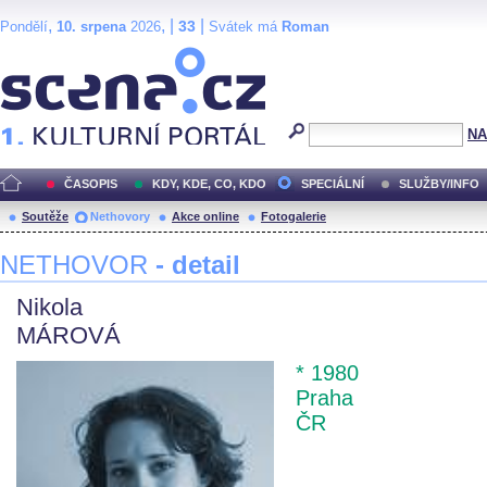
,
, |
|
33
Pondělí
10. srpena
2026
Svátek má
Roman
Scéna.cz
NA
ČASOPIS
KDY, KDE, CO, KDO
SPECIÁLNÍ
SLUŽBY/INFO
Soutěže
Nethovory
Akce online
Fotogalerie
NETHOVOR
- detail
Nikola
MÁROVÁ
* 1980
Praha
ČR