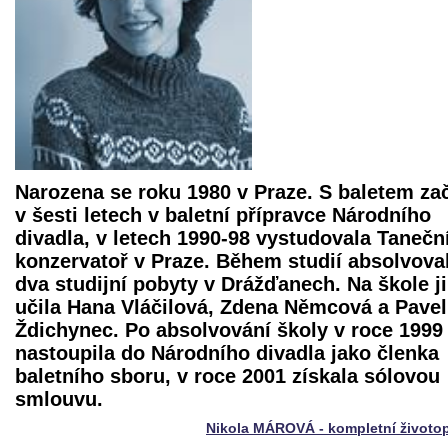
Narozena se roku 1980 v Praze. S baletem za
v šesti letech v baletní přípravce Národního
divadla, v letech 1990-98 vystudovala Tanečn
konzervatoř v Praze. Během studií absolvova
dva studijní pobyty v Drážďanech. Na škole ji
učila Hana Vláčilová, Zdena Němcová a Pavel
Ždichynec. Po absolvování školy v roce 1999
nastoupila do Národního divadla jako členka
baletního sboru, v roce 2001 získala sólovou
smlouvu.
Nikola MÁROVÁ - kompletní životo