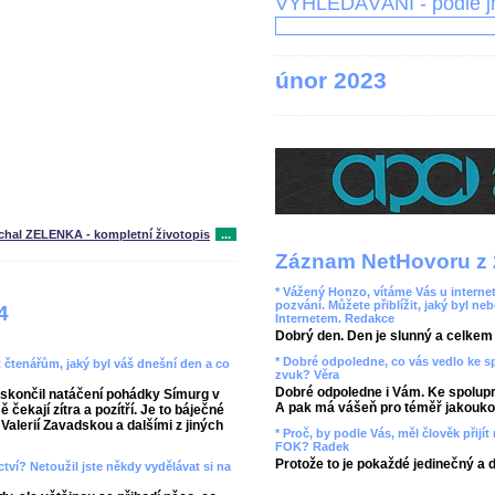
VYHLEDÁVÁNÍ - podle 
únor 2023
chal ZELENKA - kompletní životopis
...
Záznam NetHovoru z 
* Vážený Honzo, vítáme Vás u internet
pozvání. Můžete přiblížit, jaký byl ne
4
Internetem. Redakce
Dobrý den. Den je slunný a celkem r
* Dobré odpoledne, co vás vedlo ke 
t čtenářům, jaký byl váš dnešní den a co
zvuk? Věra
Dobré odpoledne i Vám. Ke spolupr
skončil natáčení pohádky Símurg v
A pak má vášeň pro téměř jakoukol
ekají zítra a pozítří. Je to báječné
alerií Zavadskou a dalšími z jiných
* Proč, by podle Vás, měl člověk přij
FOK? Radek
Protože to je pokaždé jedinečný a 
ctví? Netoužil jste někdy vydělávat si na