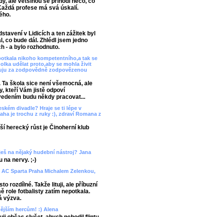
y, ale většinou se přihodí něco, co
Každá profese má svá úskalí.
ého.
tavení v Lidicích a ten zážitek byl
l, co bude dál. Zhlédl jsem jedno
 - a bylo rozhodnuto.
potkala nikoho kompetentního,a tak se
lka udělat proto,aby se mohla živit
děkuju za zodpovědně zodpovězenou
 Ta škola sice není všemocná, ale
, kteří Vám jistě odpoví
vedením budu někdy pracovat...
ském divadle? Hraje se ti lépe v
ha je trochu z ruky :), zdraví Romana z
lší herecký růst je Činoherní klub
aješ na nějaký hudební nástroj? Jana
 na nervy. ;-)
 AC Sparta Praha Michalem Zelenkou,
o rozdílné. Takže lituji, ale příbuzní
 role fotbalisty zatím nepotkala.
á výzva.
enějším hercům! :) Alena