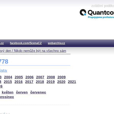
zvláštní poděk
.cz
facebook.com/ScenaCZ
webarchiv.cz
vý den / Nikdo nemůže být na všechno sám
 778
ata
3
2004
2005
2006
2007
2008
2009
4
2015
2016
2017
2018
2019
2020
2021
26
květen
červen
červenec
prosinec