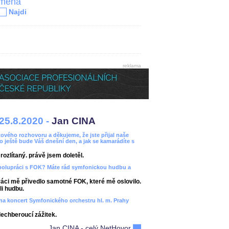
jména
Najdi
reklama
25.8.2020 -
Jan CINA
ového rozhovoru a děkujeme, že jste přijal naše
bo ještě bude Váš dnešní den, a jak se kamarádíte s
ozlítaný. právě jsem doletěl.
spolupráci s FOK? Máte rád symfonickou hudbu a
áci mě přivedlo samotné FOK, které mě oslovilo.
i hudbu.
ít na koncert Symfonického orchestru hl. m. Prahy
dechberoucí zážitek.
Jan CINA - celý NetHovor