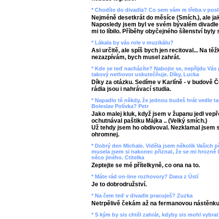
* Chodíte do divadla? Co sem vám m třeba v posle
Nejméně desetkrát do měsíce (Smích.), ale ja
Naposledy jsem byl ve svém bývalém divadle
mi to líbilo. Příběhy obyčejného šílenství byly 
* Lákala by vás role v muzikálu?
Asi určitě, ale spíš bych jen recitoval... Na t
nezazpívám, bych musel zahrát.
* Kde se teď nacházíte? Nabojte se, nepřijdu Vás
takový nethovor uskutečňuje. Díky, Lucka
Díky za otázku. Sedíme v Karlíně - v budově 
rádia jsou i nahrávací studia.
* Napadlo tě někdy, že jednou budeš hrát vedle t
Boleslav Polívka? Petr
Jako malej kluk, když jsem v županu jedl vepř
ochutnával paštiku Májka .. (Velký smích.)
Už tehdy jsem ho obdivoval. Nezklamal jsem s
ohromnej.
* Dobrý den Michale. Viděla jsem několik Vašich p
musela jsem si nakonec přiznat, že se mi hrozně 
něco jiného. Ctitelka
Zeptejte se mé přítelkyně, co ona na to.
* Máte rád on-line rozhovory? Dana z Ústí
Je to dobrodružství.
* Na čem teď v divadle pracuješ? Zuzka
Netrpělivě čekám až na fermanovou nástěnku
* S kým by sis chtěl zahrát, kdyby sis mohl vybra