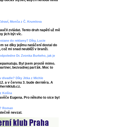
uji občas slyšet, abych nehodil flintu
 Zdraví, Monča z Č. Krumlova
učil zvládat. Tento druh napětí už mě
y jich být víc.
ostane do reklamy? Díky, Lucie
em se díky jejímu natáčení dostal do
, což mi snad neublíží v branži.
odpoledne Dr. Zvonka Burkeho, jak je
 nepamatuju. Byl jsem prostě mimo.
partner, bezvadnej parťák. Moc to
v divadle? Díky Jitka z Michle
12. a v červnu 3. bude derniéra. A
herniklub.cz.
 z Kolína
ravěče Eugena. Pro někoho to sice byl
ze? Roman
kutečně nevzal.