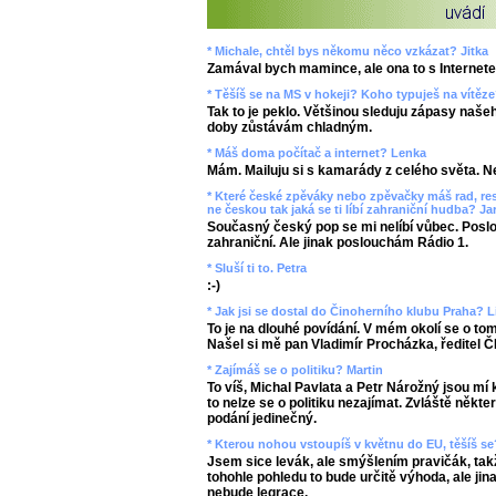
* Michale, chtěl bys někomu něco vzkázat? Jitka
Zamával bych mamince, ale ona to s Internet
* Těšíš se na MS v hokeji? Koho typuješ na vítě
Tak to je peklo. Většinou sleduju zápasy naše
doby zůstávám chladným.
* Máš doma počítač a internet? Lenka
Mám. Mailuju si s kamarády z celého světa. Ne
* Které české zpěváky nebo zpěvačky máš rad, re
ne českou tak jaká se ti líbí zahraniční hudba? Ja
Současný český pop se mi nelíbí vůbec. Poslo
zahraniční. Ale jinak poslouchám Rádio 1.
* Sluší ti to. Petra
:-)
* Jak jsi se dostal do Činoherního klubu Praha? L
To je na dlouhé povídání. V mém okolí se o tom 
Našel si mě pan Vladimír Procházka, ředitel Č
* Zajímáš se o politiku? Martin
To víš, Michal Pavlata a Petr Nárožný jsou mí 
to nelze se o politiku nezajímat. Zvláště někter
podání jedinečný.
* Kterou nohou vstoupíš v květnu do EU, těšíš se
Jsem sice levák, ale smýšlením pravičák, takž
tohohle pohledu to bude určitě výhoda, ale jin
nebude legrace.