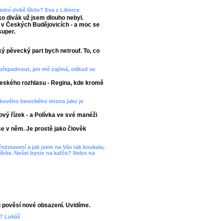
dní době líbilo? Eva z Liberce
ko divák už jsem dlouho nebyl.
 v Českých Budějovicích - a moc se
super.
ěžký pěvecký part bych netrouf. To, co
 přepadnout, jen mě zajímá, odkud se
Českého rozhlasu - Regina, kde kromě
akového hereckého mistra jako je
ový řízek - a Polívka ve své manéži
e v něm. Je prostě jako člověk
ředstavení a jak jsem na Vás tak koukala,
líbíte. Nešel byste na kafčo? Nebo na
 pověsí nové obsazení. Uvidíme.
t? Lukáš