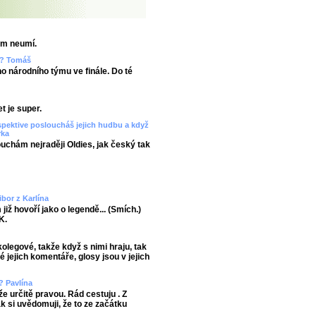
em neumí.
ze? Tomáš
ho národního týmu ve finále. Do té
t je super.
spektive posloucháš jejich hudbu a když
rka
uchám nejraději Oldies, jak český tak
ibor z Karlína
již hovoří jako o legendě... (Smích.)
K.
kolegové, takže když s nimi hraju, tak
é jejich komentáře, glosy jsou v jejich
? Pavlína
e určitě pravou. Rád cestuju . Z
ak si uvědomuji, že to ze začátku