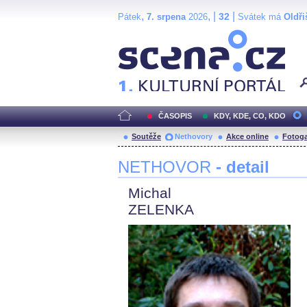
,
, |
|
32
Pátek
7. srpena
2026
Svátek má
Oldři
Scéna.cz
ČASOPIS
KDY, KDE, CO, KDO
Soutěže
Nethovory
Akce online
Fotoga
NETHOVOR
- detail
Michal
ZELENKA