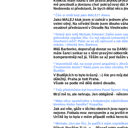
Kolikrát mám touhu s tím praštit jednou provžd
mě povzbudí a dostanu chuť pokračovat dál. 
Nedovedu si představit, že bych dělal něco jin
* Čím si chtěl bejt jako MALEJ? Alena
Jako MALEJ kluk jsem si zahrál v jednom předs
velmi silný. Na střední škole jsem dlouho váha
osudové představení v Divadle Na Vinohradech
* Dobrý den milý Michale Zelenko! Zatím jsem ne
jednoduše zeptám Vás. Co má taková ostravská ho
činoherní režií? Ptám se se vší vážností a tak 
otázku :-)Hezký den, Barbora
Milá Barborko, doporučuji dostat se na DAMU.
máte šanci setkat se s těmi pravými odborníky
kompetentněji než já. Těším se až pod Vaším 
* Vzpomínáš rád, na svoje první angažmá v Jihoče
Činoherním klubu? Ráda jsem na tebe chodila, Pra
Budějic
V Budějicích to bylo krásný. :-) Ale pro můj da
důležitý. Praha je holt Praha.
Všude se podle mě dělá dobré divadlo.
* Tvůj předchůdce byl houslista Pavel Šporcl. Hr
Mrzí mě to, ale nehraju. Jen obligátně - někomu
* Máte něco společného s fotbalovým záložníkem
kterému klubu fandíte? Kopačka
Jak asi víte, gáže v těchto oborech jsou naprost
nejsme. Fotbalu moc nerozumím a na jevišti mě
Určitě by to byla v mém případě velká hereck
* Michale, chci jen říct, že patříš k mým nejoblíb