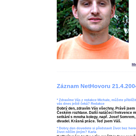
Mi
Záznam NetHovoru 21.4.200
* Zdravíme Vás z redakce Michale, můžete přiblíži
vás dnes ještě čeká? Redakce
Dobrý den, zdravím Vás všechny. Právě jsem 
Českém rozhlase. Další natáčecí frekvence mě č
setkání s mnoha kolegy, např. Josef Somrem, V
divadel. Krásná práce. Teď jsem Váš.
* Dobry den dovedete si představit život bez here
život něčím jiným? Karla