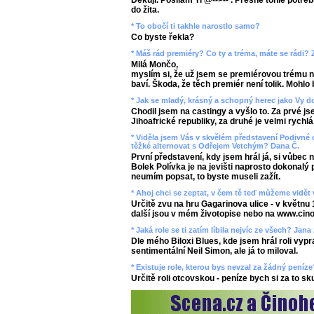
Děkuji. Posílám Ti @-->-- . Přesně tohle potřeb
do žita.
* To obočí ti takhle narostlo samo?
Co byste řekla?
* Máš rád premiéry? Co ty a tréma, máte se rádi?
Milá Mončo,
myslím si, že už jsem se premiérovou trému na
baví. Škoda, že těch premiér není tolik. Mohlo b
* Jak se mladý, krásný a schopný herec jako Vy d
Chodil jsem na castingy a vyšlo to. Za prvé js
Jihoafrické republiky, za druhé je velmi rychlá
* Viděla jsem Vás v skvělém představení Podivné 
těžké alternovat s Odřejem Vetchým? Dana Č.
První představení, kdy jsem hrál já, si vůbec
Bolek Polívka je na jevišti naprosto dokonalý 
neumím popsat, to byste museli zažít.
* Ahoj chci se zeptat, v čem tě teď můžeme vidět 
Určitě zvu na hru Gagarinova ulice - v květnu 
další jsou v mém životopise nebo na www.cino
* Jaká role se ti zatím líbila nejvíc ze všech? Jana
Dle mého Biloxi Blues, kde jsem hrál roli vyp
sentimentální Neil Simon, ale já to miloval.
* Existuje role, kterou bys nevzal za žádný pení
Určitě roli otcovskou - peníze bych si za to s