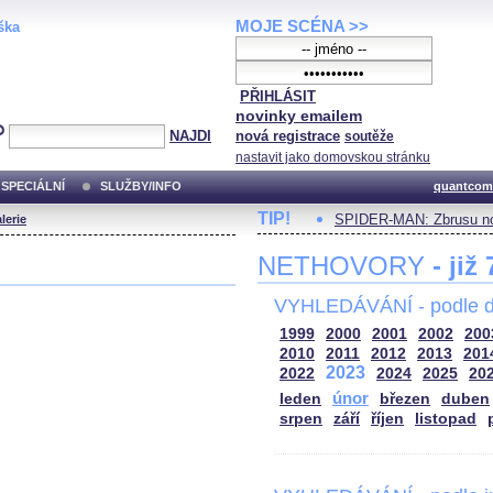
MOJE SCÉNA >>
ška
PŘIHLÁSIT
novinky emailem
NAJDI
nová registrace
soutěže
nastavit jako domovskou stránku
SPECIÁLNÍ
SLUŽBY/INFO
quantcom
TIP!
SPIDER-MAN: Zbrusu no
lerie
NETHOVORY
- již
VYHLEDÁVÁNÍ - podle d
1999
2000
2001
2002
200
2010
2011
2012
2013
201
2023
2022
2024
2025
20
únor
leden
březen
duben
srpen
září
říjen
listopad