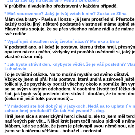
* Jsi už závislý na divácích? Petra z Otrokovic
V průběhu divadelního představení v každém případě.
* Máš sourozence? Jaký je tvůj vztah k nim? Zuzka ze Zlína
Mám dva bratry - Pavla a Honzu - já jsem prostřední. Přestože
každý trošku jiný, některé podstatné vlastnosti máme úplně st
Hlavně nás spojuje, že se přes všechno máme rádi a že máme 
své rodiče.
* Vyjadřuješ divadlem svůj životní názor? Monika z Brna
V podstatě ano, a i když je postava, kterou třeba hraji, přesný
opakem názoru mého, vždycky mi pomáhá uvědomit si, jaký j
vlastně názor můj.
* Jak byste strávil den, kdybyste věděl, že je váš poslední? Vla
Luhačovic
To je zvláštní otázka. Na to možná myslím od svého dětství.
Vždycky jsem si přál hrát postavu, která umírá a zároveň ješt
tolik síly, že psychicky podrží všechny okolo a pomůže jim vy
se se svým vlastním odchodem. V osobním životě teď těžko 
říct, jak bych svůj poslední den strávil - doufám, že to není dn
(čeká mě ještě tolik povinností)...
* V mladosti ste bol dobrý aj v jazykoch. Nedá sa to uplatniť v 
zahraničnej produkcii? Čo tak Hollywood? - dag-
Hrál jsem sice s americkými herci divadlo, ale to jsem měl tvr
nadřených pár vět... Několikrát jsem točil malou pidiroli s n
štábem, kde se zdálo, že jsem je překvapil svou němčinou, ale
jsem se k ničemu většímu - bohužel - nedostal