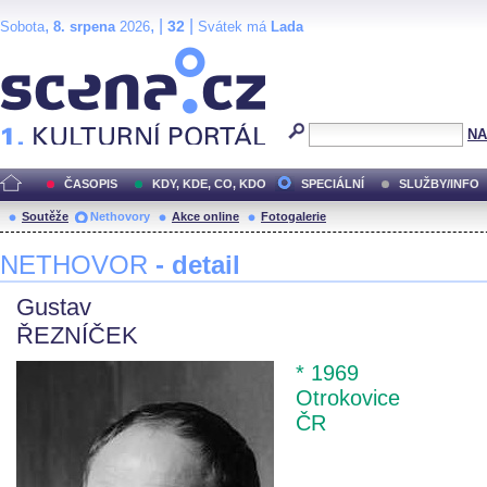
,
, |
|
32
Sobota
8. srpena
2026
Svátek má
Lada
Scéna.cz
NA
ČASOPIS
KDY, KDE, CO, KDO
SPECIÁLNÍ
SLUŽBY/INFO
Soutěže
Nethovory
Akce online
Fotogalerie
NETHOVOR
- detail
Gustav
ŘEZNÍČEK
* 1969
Otrokovice
ČR