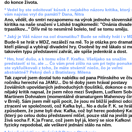
do konce života.
* Vedel by ste odcitovať kúsok z nejakého názoru kritika, ktorý
vám najviac vryl do pamäti? Dana, Nitra
Ano, věděl, do smtri nezapomenu na výrok jednoho slovensk
kiritika na naše snažení v Lidské tragikomedii: "Onánia divad
trpaslíkov..." Dřív mě to nesmírně bolelo, teď se tomu směju.
* Jaký je Váš názor na col dramatiku? Bude se někdy hrát i v 
Bude-li se hrát v MDZ, nezáleží na mě. To je otázka pro drama
kteří plánují a vybírají divadelní hry. Osobně by mě lákalo si 
takovém typu představení zahrát, ale spíše jedenkrát a dost.
* Hm, hrať dušu, a k tomu ešte F. Krafku. Všelijako sa snažím
predstaviť si to, ale ... Čo vám prvé zišlo na um pri tejto ponuk
ste vykľučkovali z toho, že máte stvárniť niečo, čo je veľmi
abstraktné? Pekný deň z Bratislavy. Milena
Tak zaprvé jsem dostal tuto nabídku od pana Pitínského ve čt
ročníku herectví na JAMU... Do té doby jsem hrával postavy
žoviálních upovídaných jednoduchých tlouštíků, dokonce o 
nějaký kritik napsal, že jsem něco mezi Švejkem, Luďkem Sob
Martinem Dohnalem (momentálně dramaturgem Mahenovy či
v Brně). Sám jsem měl spíš pocit, že jsou mi bližší jedinci odci
ztracení ve společnosti, což Kafka byl... No a duše F. K. se hrá
způsobem, že jsme byli dva: Kafka, což byl herec podobný Ka
(který po celou dobu představení mlčel, pouze stál na jevišti j
živá socha F. K.)a Franz, což jsem byl já, který se sice Kafkovi
fyzicky nepodobal, ale veškeré jednání stálo na něm.