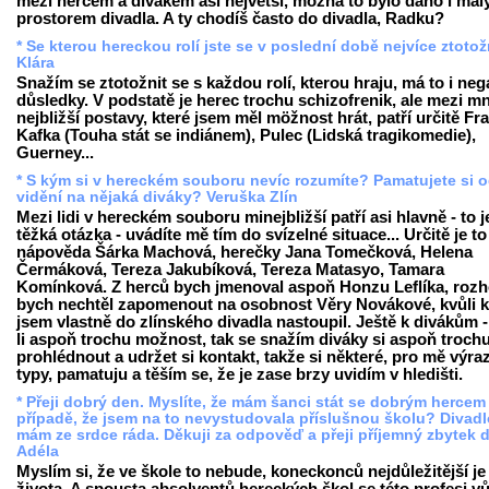
mezi hercem a divákem asi největší, možná to bylo dáno i ma
prostorem divadla. A ty chodíš často do divadla, Radku?
* Se kterou hereckou rolí jste se v poslední době nejvíce ztotož
Klára
Snažím se ztotožnit se s každou rolí, kterou hraju, má to i neg
důsledky. V podstatě je herec trochu schizofrenik, ale mezi m
nejbližší postavy, které jsem měl möžnost hrát, patří určitě Fr
Kafka (Touha stát se indiánem), Pulec (Lidská tragikomedie),
Guerney...
* S kým si v hereckém souboru nevíc rozumíte? Pamatujete si 
vidění na nějaká diváky? Veruška Zlín
Mezi lidi v hereckém souboru minejbližší patří asi hlavně - to j
těžká otázka - uvádíte mě tím do svízelné situace... Určitě je to
nápověda Šárka Machová, herečky Jana Tomečková, Helena
Čermáková, Tereza Jakubíková, Tereza Matasyo, Tamara
Komínková. Z herců bych jmenoval aspoň Honzu Leflíka, roz
bych nechtěl zapomenout na osobnost Věry Novákové, kvůli k
jsem vlastně do zlínského divadla nastoupil. Ještě k divákům 
li aspoň trochu možnost, tak se snažím diváky si aspoň troch
prohlédnout a udržet si kontakt, takže si některé, pro mě výra
typy, pamatuju a těším se, že je zase brzy uvidím v hledišti.
* Přeji dobrý den. Myslíte, že mám šanci stát se dobrým hercem 
případě, že jsem na to nevystudovala příslušnou školu? Divadl
mám ze srdce ráda. Děkuji za odpověď a přeji příjemný zbytek 
Adéla
Myslím si, že ve škole to nebude, koneckonců nejdůležitější je