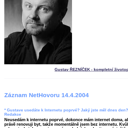
Gustav ŘEZNÍČEK - kompletní životo
Záznam NetHovoru 14.4.2004
* Gustave usedáte k Internetu poprvé? Jaký jste měl dnes den
Redakce
Neusedám k internetu poprvé, dokonce mám internet doma, al
právě renovuji byt, takže momentálně jsem bez internetu. Kvůl