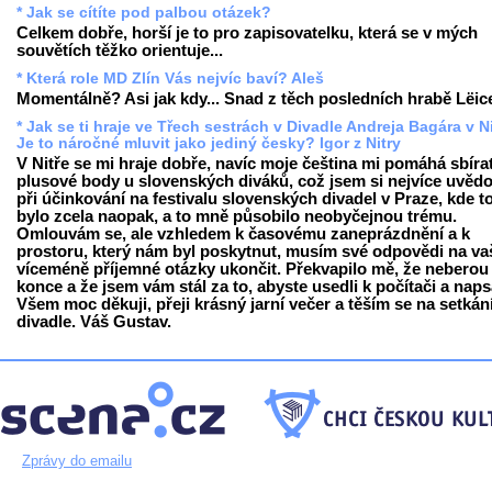
* Jak se cítíte pod palbou otázek?
Celkem dobře, horší je to pro zapisovatelku, která se v mých
souvětích těžko orientuje...
* Která role MD Zlín Vás nejvíc baví? Aleš
Momentálně? Asi jak kdy... Snad z těch posledních hrabě Lëice
* Jak se ti hraje ve Třech sestrách v Divadle Andreja Bagára v N
Je to náročné mluvit jako jediný česky? Igor z Nitry
V Nitře se mi hraje dobře, navíc moje čeština mi pomáhá sbíra
plusové body u slovenských diváků, což jsem si nejvíce uvěd
při účinkování na festivalu slovenských divadel v Praze, kde 
bylo zcela naopak, a to mně působilo neobyčejnou trému.
Omlouvám se, ale vzhledem k časovému zaneprázdnění a k
prostoru, který nám byl poskytnut, musím své odpovědi na va
víceméně příjemné otázky ukončit. Překvapilo mě, že neberou
konce a že jsem vám stál za to, abyste usedli k počítači a napsa
Všem moc děkuji, přeji krásný jarní večer a těším se na setkán
divadle. Váš Gustav.
Zprávy do emailu