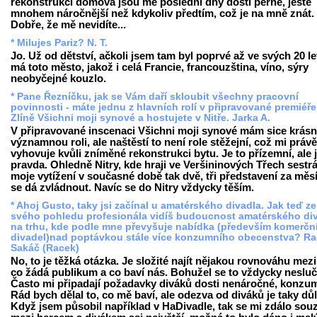
rekonstrukci domova jsou mé poslední dny dosti perné, ještě
mnohem náročnější než kdykoliv předtím, což je na mně znát.
Dobře, že mě nevidíte...
* Milujes Pariz? N. T.
Jo. Už od dětství, ačkoli jsem tam byl poprvé až ve svých 20 le
má toto město, jakož i celá Francie, francouzština, víno, sýry
neobyčejné kouzlo.
* Pane Řezníčku, jak se Vám daří skloubit všechny pracovní
povinnosti - máte jednu z hlavních rolí v připravované premiéře
Zlíně Všichni moji synové a hostujete v Nitře. Jarka A.
V připravované inscenaci Všichni moji synové mám sice krás
významnou roli, ale naštěstí to není role stěžejní, což mi právě
vyhovuje kvůli zníměné rekonstrukci bytu. Je to přízemní, ale j
pravda. Ohledně Nitry, kde hraji ve Veršininových Třech sestrá
moje vytížení v současné době tak dvě, tři představení za měs
se dá zvládnout. Navíc se do Nitry vždycky těším.
* Ahoj Gusto, taky jsi začínal u amatérského divadla. Jak teď ze
svého pohledu profesionála vidíš budoucnost amatérského di
na trhu, kde podle mne převyšuje nabídka (především komerčn
divadel)nad poptávkou stále více konzumního obecenstva? R
Sakáč (Racek)
No, to je těžká otázka. Je složité najít nějakou rovnováhu mezi
co žádá publikum a co baví nás. Bohužel se to vždycky nesluč
Často mi připadají požadavky diváků dosti nenáročné, konzum
Rád bych dělal to, co mě baví, ale odezva od diváků je taky důl
Když jsem působil například v HaDivadle, tak se mi zdálo sou