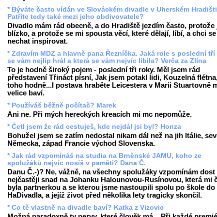
* Býváte často vídán ve Slováckém divadle v Uherském Hradišti
Patříte tedy také mezi jeho obdivovatele?
Divadlo mám rád obecně, a do Hradiště jezdím často, protože 
blízko, a protože se mi spousta věcí, které dělají, líbí, a chci se
nechat inspirovat.
* Zdravím MDZ a hlavně pana Řezníčka. Jaká role s poslední tří
se vám nejlíp hrál a která se vám nejvíc líbila? Verča za Zlína
To je hodně široký pojem - poslední tři roky. Měl jsem rád
představení Třináct písní, Jak jsem potakl lidi, Kouzelná flétna,
toho hodně...I postava hraběte Leicestera v Marii Stuartovně 
velice baví.
* Používáš běžně počítač? Marek
Ani ne. Při mých hereckých kreacích mi mc nepomůže.
* Četl jsem že rád cestuješ, kde nejdál jsi byl? Honza
Bohužel jsem se zatím nedostal nikam dál než na jih Itálie, sev
Německa, západ Francie východ Slovenska.
* Jak rád vzpomínáš na studia na Brněnské JAMU, koho ze
spolužáků nejvíc nosíš v paměti? Dana Č.
Danu Č.-)? Ne, vážně, na všechny spolužáky vzpomínám dost 
nejčastěji snad na Johanku Halounovou-Rusínovou, která mi 
byla partnerkou a se kterou jsme nastoupili spolu po škole do
HaDivadla, a jejíž život před několika lety tragicky skončil.
* Co tě vlastně na divadle baví? Katka z Vizovic
Možná paradoxně ty nervy, které člověk má... Při každé premi