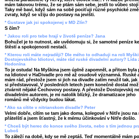
mám takovou trému, že se ptám sám sebe, jestli to vůbec stojí 
Taky mě baví, když sám na sobě pociťuji různé psychické změ
zvraty, když se vžiju do postavy na jevišti.
* Gustave jak jsi spokojenej v MD Zlín?
S čím?
* Jakou roli pro tebe hrají v životě peníze? Jana
Bohužel je to nutnost, ale uvědomuju si, že samotné peníze k
štěstí a spokojenosti nestačí.
* Kterou roli máte nejraději? Dle mého to odhaduji na roli Myšk
Dostojevského Idiotovi, máte rád ruské divadelní autory? Lída 
Hodonína
To je ostuda! Na Myškina jsem úplně zapomněl, a přitom byla 
na Idiotovi v HaDivadle pro mě až osudově významná. Ruské 
mám rád, přestože jsem si jich na divadle zatím neužil tak, jak
si představoval. V posledních letech jsem konečně dostal mo
ztvárnit nějaké Čechovovy postavy. A přestože Dostojevskij n
divadelním autorem, je mi natolik blízký, že dramatizace jeho
románů mě vždycky budou lákat.
* Ako sa cítite v nitrianskom divadle? Peter
Velmi dobře, cítím se tam jako doma, kolegové v Nitře jsou na
přátelští a jsem šťastný, že k mému účinkování v Nitře došlo.
* Chceš být herec do konce svého života, nebo s tím jednou pr
Luboš
To záleží na době, kdy se mě zeptáš. Teď momentálně mám poc