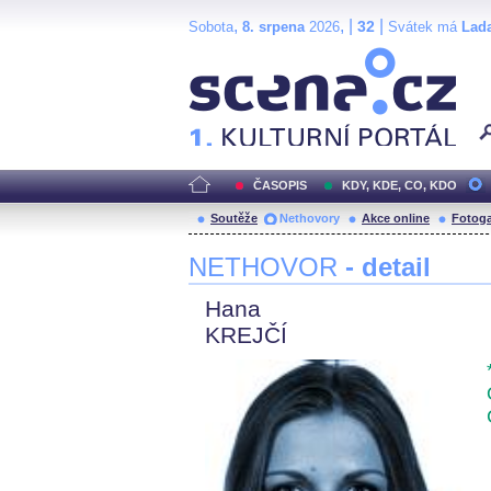
,
, |
|
32
Sobota
8. srpena
2026
Svátek má
Lad
Scéna.cz
ČASOPIS
KDY, KDE, CO, KDO
Soutěže
Nethovory
Akce online
Fotoga
NETHOVOR
- detail
Hana
KREJČÍ