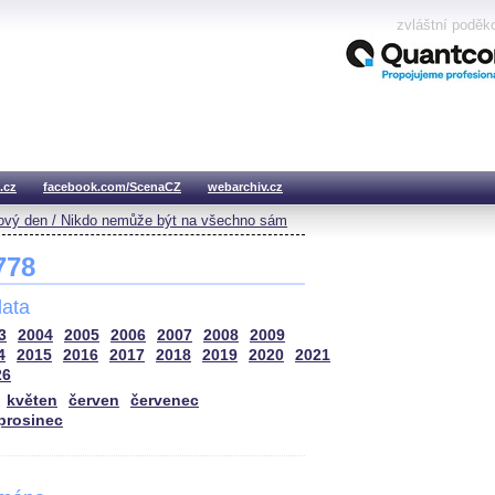
zvláštní poděk
.cz
facebook.com/ScenaCZ
webarchiv.cz
vý den / Nikdo nemůže být na všechno sám
 778
ata
3
2004
2005
2006
2007
2008
2009
4
2015
2016
2017
2018
2019
2020
2021
26
květen
červen
červenec
prosinec