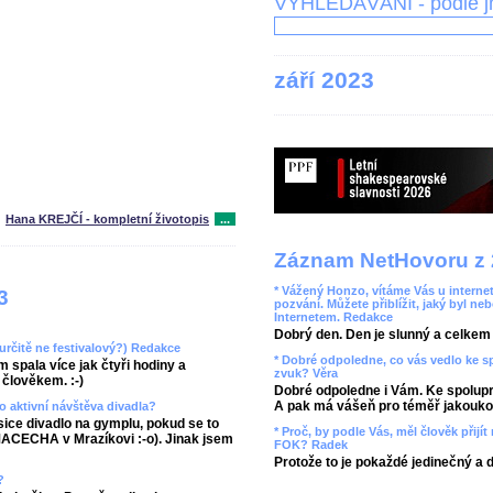
VYHLEDÁVÁNÍ - podle 
září 2023
Hana KREJČÍ - kompletní životopis
...
Záznam NetHovoru z 
* Vážený Honzo, vítáme Vás u internet
3
pozvání. Můžete přiblížit, jaký byl ne
Internetem. Redakce
Dobrý den. Den je slunný a celkem r
(určitě ne festivalový?) Redakce
* Dobré odpoledne, co vás vedlo ke 
 spala více jak čtyři hodiny a
zvuk? Věra
člověkem. :-)
Dobré odpoledne i Vám. Ke spolupr
A pak má vášeň pro téměř jakoukol
o aktivní návštěva divadla?
sice divadlo na gymplu, pokud se to
* Proč, by podle Vás, měl člověk přij
 MACECHA v Mrazíkovi :-o). Jinak jsem
FOK? Radek
Protože to je pokaždé jedinečný a 
?