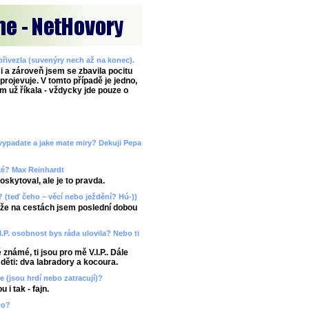
 přivezla (suvenýry nech až na konec).
i a zároveň jsem se zbavila pocitu
rojevuje. V tomto případě je jedno,
m už říkala - vždycky jde pouze o
k vypadate a jake mate miry? Dekuji Pepa
aké? Max Reinhardt
skytoval, ale je to pravda.
y? (teď čeho – věcí nebo ježdění? Hú-))
ože na cestách jsem poslední dobou
.I.P. osobnost bys ráda ulovila? Nebo ti
 známé, ti jsou pro mě V.I.P.. Dále
 děti: dva labradory a kocoura.
če (jsou hrdí nebo zatracují)?
 i tak - fajn.
no?