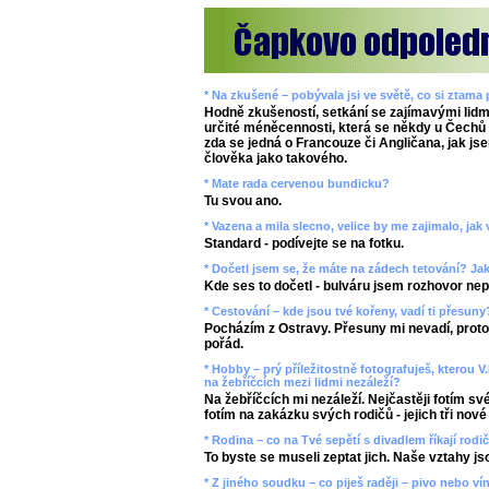
* Na zkušené – pobývala jsi ve světě, co si ztama
Hodně zkušeností, setkání se zajímavými lidm
určité méněcennosti, která se někdy u Čechů p
zda se jedná o Francouze či Angličana, jak jse
člověka jako takového.
* Mate rada cervenou bundicku?
Tu svou ano.
* Vazena a mila slecno, velice by me zajimalo, ja
Standard - podívejte se na fotku.
* Dočetl jsem se, že máte na zádech tetování? J
Kde ses to dočetl - bulváru jsem rozhovor nepo
* Cestování – kde jsou tvé kořeny, vadí ti přesun
Pocházím z Ostravy. Přesuny mi nevadí, prot
pořád.
* Hobby – prý příležitostně fotografuješ, kterou V
na žebříčcích mezi lidmi nezáleží?
Na žebříčcích mi nezáleží. Nejčastěji fotím své
fotím na zakázku svých rodičů - jejich tři nové
* Rodina – co na Tvé sepětí s divadlem říkají rodi
To byste se museli zeptat jich. Naše vztahy jsou
* Z jiného soudku – co piješ raději – pivo nebo ví