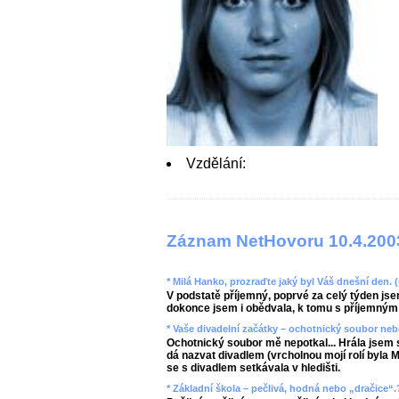
Vzdělání:
Záznam NetHovoru 10.4.200
* Milá Hanko, prozraďte jaký byl Váš dnešní den. 
V podstatě příjemný, poprvé za celý týden jsem
dokonce jsem i obědvala, k tomu s příjemným 
* Vaše divadelní začátky – ochotnický soubor neb
Ochotnický soubor mě nepotkal... Hrála jsem 
dá nazvat divadlem (vrcholnou mojí rolí byla
se s divadlem setkávala v hledišti.
* Základní škola – pečlivá, hodná nebo „dračice“.