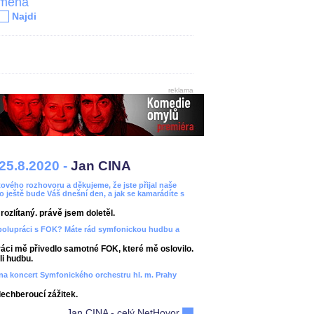
jména
Najdi
reklama
25.8.2020 -
Jan CINA
ového rozhovoru a děkujeme, že jste přijal naše
bo ještě bude Váš dnešní den, a jak se kamarádíte s
ozlítaný. právě jsem doletěl.
spolupráci s FOK? Máte rád symfonickou hudbu a
áci mě přivedlo samotné FOK, které mě oslovilo.
i hudbu.
ít na koncert Symfonického orchestru hl. m. Prahy
dechberoucí zážitek.
Jan CINA - celý NetHovor