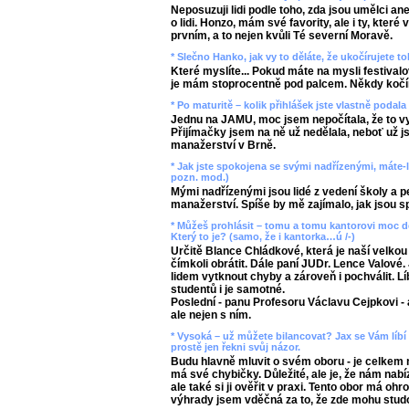
Neposuzuji lidi podle toho, zda jsou umělci an
o lidi. Honzo, mám své favority, ale i ty, které
prvním, a to nejen kvůli Té severní Moravě.
* Slečno Hanko, jak vy to děláte, že ukočírujete to
Které myslíte... Pokud máte na mysli festivalov
je mám stoprocentně pod palcem. Někdy kočíru
* Po maturitě – kolik přihlášek jste vlastně podal
Jednu na JAMU, moc jsem nepočítala, že to vyj
Přijímačky jsem na ně už nedělala, neboť už js
manažerství v Brně.
* Jak jste spokojena se svými nadřízenými, máte-li
pozn. mod.)
Mými nadřízenými jsou lidé z vedení školy a p
manažerství. Spíše by mě zajímalo, jak jsou s
* Můžeš prohlásit – tomu a tomu kantorovi moc dě
Který to je? (samo, že i kantorka…ú /-)
Určitě Blance Chládkové, která je naší velko
čímkoli obrátit. Dále paní JUDr. Lence Valové.
lidem vytknout chyby a zároveň i pochválit. L
studentů i je samotné.
Poslední - panu Profesoru Václavu Cejpkovi - a
ale nejen s ním.
* Vysoká – už můžete bilancovat? Jax se Vám líbí
prostě jen řekni svůj názor.
Budu hlavně mluvit o svém oboru - je celkem 
má své chybičky. Důležité, ale je, že nám nabí
ale také si ji ověřit v praxi. Tento obor má oh
výhrady jsem vděčná za to, že zde mohu stud