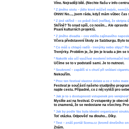
Víno. Nejraději bílé. (Nechte flašu v info centr
* Z jiného stolu – jídlo které můžeš nejvíc, nemů
Ohhh! No...., jsem ráda, když mám vůbec čas se
* Z jiné skříně – co právě čteš (neříkej, že skripta ú
Skříně? To snad spíš, co nosím... Ale opravdu
Psaní kulturních projektů.
* Z jiného divadla – cos viděla zajímavého napos
Včera představení školy ze Salzburgu. Bylo to 
* Co máš u chlapů radši - trenýrky nebo slipy? Re
Trenýrky. Problém je, že jim je kradu a jim se to 
* Nakolik vás učí využívat moderní informační te
Učíme se to v podstatě sami. Je to nutnost.
* Soukromí – zapálíš si s chutí při snídani cigaret
Nekouřím.
* Proc ten festival vlastne delate a co z toho mat
Festival je součástí našeho studijního progra
najde cestu. Případně, co z něj vytěží pro sebe
* Jak je to s dostupnosti vstupenek pro verejnost
Myslíte asi na festival. O vstupenky je obecně
to znamená, že se nedostane na všechny. Prostě
* Jak by podle Vas byla idealni organizacni strukt
Toť otázka. Odpověď na dlouho... Díky.
* Test – znáš portál Scena.cz (kromě dnešního on
Znám.