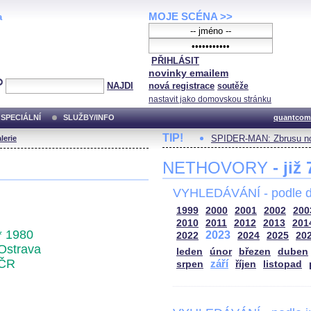
MOJE SCÉNA >>
a
PŘIHLÁSIT
novinky emailem
NAJDI
nová registrace
soutěže
nastavit jako domovskou stránku
SPECIÁLNÍ
SLUŽBY/INFO
quantcom
TIP!
SPIDER-MAN: Zbrusu no
lerie
NETHOVORY
- již
VYHLEDÁVÁNÍ - podle d
1999
2000
2001
2002
200
2010
2011
2012
2013
201
* 1980
2023
2022
2024
2025
20
Ostrava
leden
únor
březen
duben
ČR
září
srpen
říjen
listopad