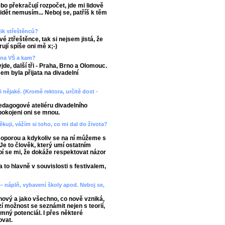
ebo překračují rozpočet, jde mi lidově
 vidět nemusím... Neboj se, patříš k těm
lik střeštěnců?
é ztřeštěnce, tak si nejsem jistá, že
jí spíše oni mě x;-)
a na VŠ a kam?
de, další tři - Praha, Brno a Olomouc.
em byla přijata na divadelní
 nějaké. (Kromě rektora, určitě dost -
edagogové ateliéru divadelního
pokojeni oni se mnou.
kuji, vážím si toho, co mi dal do života?
u oporou a kdykoliv se na ní můžeme s
 Je to člověk, který umí ostatním
íbí se mi, že dokáže respektovat názor
 to hlavně v souvislosti s festivalem,
 – náplň, vybavení školy apod. Neboj se,
nový a jako všechno, co nově vzniká,
zí možnost se seznámit nejen s teorií,
romný potenciál. I přes některé
ovat.