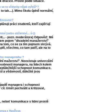
ak dračice. Prostě podle situace.
 se to vždycky nějak vyřeší“?
 to tak....). Mimo školu úplně normální,
/ Encouter?
ánuji práci studentů, kteří zajišťují
ství (nebo obžerství… ú-))
t... - pozn. moderátora) Odpověď: Mé
jsem pojem "divadelní manažerství"
 na tom, co se za tím pojmem skrývá.
lň, všechno, co tam patří, ale na to
ného managera/ku ?
ní mažerství". Neexistuje univerzální
sobnosti managera, na lidech kolem
 nejdůležitější schopnost komunikace.
í a vědomostí, důležité jsou
ípadě managera i schopnost
cíl. Umět pochválit a kritizovat,
 neboť komunikace s lidmi prostě
Honza z Havířova