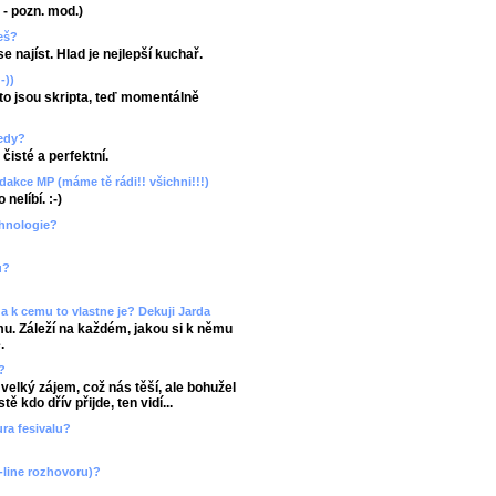
u - pozn. mod.)
žeš?
 najíst. Hlad je nejlepší kuchař.
-))
 to jsou skripta, teď momentálně
ledy?
čisté a perfektní.
dakce MP (máme tě rádi!! všichni!!!)
nelíbí. :-)
chnologie?
u?
e a k cemu to vlastne je? Dekuji Jarda
mu. Záleží na každém, jakou si k němu
.
?
 velký zájem, což nás těší, ale bohužel
 kdo dřív přijde, ten vidí...
ura fesivalu?
-line rozhovoru)?