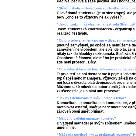
Pečlivá, pečlivá a zase pečlivá, ale i hodná, p
* Střední škola – cílevědomá studentka nebo „ono
Cílevědomá studentka (je to sice trapný, ale je
tedy „ono se to vždycky nějak vyřeší“.
* Jakou funkci máš vlastně na festivalu Střetnutí
Jsem studentská koordinátorka - organizuji a pl
realizaci festivalu.
* Co pro tebe znamená pojem – divadelní manažer
(dlouhé zamyšlení, po obědě se nemůžeme divi
zamyšlení není obědem, ale spíš jde o to, že 
nikdy tak do hloubky nezkoumala. Spíš záleží
Obsahem té činnosti dle mého je: praktická náp
zde není prostor... Díky.
* Charakteristika – jak bys definovala top úspěš
Teprve teď se asi dostaneme k pojmu "divadel
typ úspěšného managera. Vždycky záleží na o
něj (což u divadla platí dvojnásob), pro mě je
Můžeme také mluvit o souboru určitých znalost
zkušenosti a jak s nimi umí pracovat.
* Jak bys definovala termín – práce s lidmi?
Komunikace, komunikace a komunikace, v př
motivovat ostatní, umět je nadchnout pro daný 
zároveň obojí umět přijímat.
* Má být divadelní manager i umělec?
Divadelní manager je svým způsobem umělec,
uměním je.
* Máš ráda umělce? I když překračují rozpočet? 