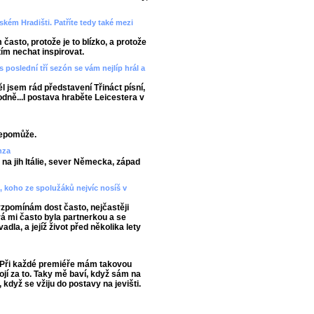
kém Hradišti. Patříte tedy také mezi
asto, protože je to blízko, a protože
 tím nechat inspirovat.
 poslední tří sezón se vám nejlíp hrál a
ěl jsem rád představení Třináct písní,
hodně...I postava hraběte Leicestera v
nepomůže.
nza
na jih Itálie, sever Německa, západ
 koho ze spolužáků nejvíc nosíš v
vzpomínám dost často, nejčastěji
 mi často byla partnerkou a se
dla, a jejíž život před několika lety
. Při každé premiéře mám takovou
ojí za to. Taky mě baví, když sám na
když se vžiju do postavy na jevišti.