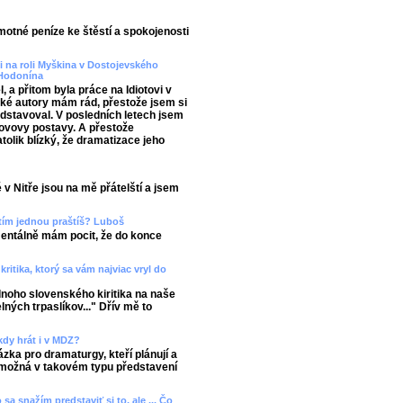
amotné peníze ke štěstí a spokojenosti
ji na roli Myškina v Dostojevského
z Hodonína
 a přitom byla práce na Idiotovi v
é autory mám rád, přestože jsem si
ředstavoval. V posledních letech jsem
ovovy postavy. A přestože
tolik blízký, že dramatizace jeho
 v Nitře jsou na mě přátelští a jsem
 tím jednou praštíš? Luboš
mentálně mám pocit, že do konce
ritika, ktorý sa vám najviac vryl do
noho slovenského kiritika na naše
ných trpaslíkov..." Dřív mě to
kdy hrát i v MDZ?
ázka pro dramaturgy, kteří plánují a
i možná v takovém typu představení
 sa snažím predstaviť si to, ale ... Čo