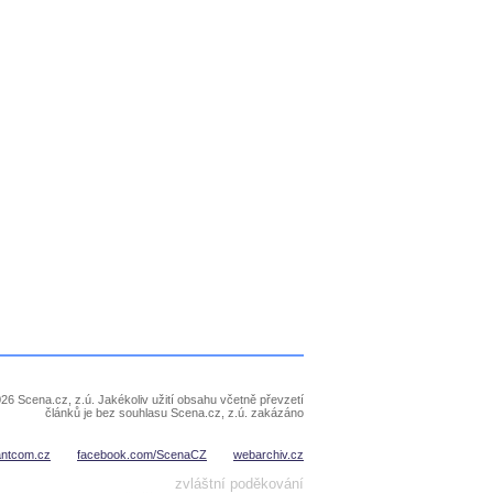
26 Scena.cz, z.ú. Jakékoliv užití obsahu včetně převzetí
článků je bez souhlasu Scena.cz, z.ú. zakázáno
antcom.cz
facebook.com/ScenaCZ
webarchiv.cz
zvláštní poděkování