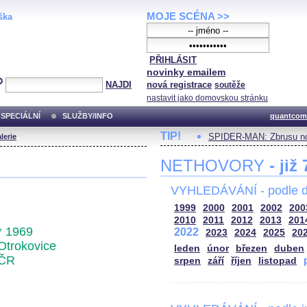
MOJE SCÉNA >>
ška
PŘIHLÁSIT
novinky emailem
NAJDI
nová registrace
soutěže
nastavit jako domovskou stránku
SPECIÁLNÍ
SLUŽBY/INFO
quantcom
TIP!
SPIDER-MAN: Zbrusu no
lerie
NETHOVORY
- již
VYHLEDÁVÁNÍ - podle d
1999
2000
2001
2002
200
2010
2011
2012
2013
201
* 1969
2022
2023
2024
2025
20
Otrokovice
leden
únor
březen
duben
ČR
srpen
září
říjen
listopad