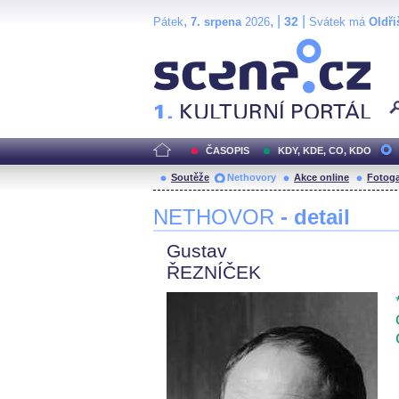
,
, |
|
32
Pátek
7. srpena
2026
Svátek má
Oldři
Scéna.cz
ČASOPIS
KDY, KDE, CO, KDO
Soutěže
Nethovory
Akce online
Fotoga
NETHOVOR
- detail
Gustav
ŘEZNÍČEK