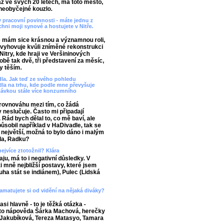
až ve svých 20 letech, má toto město,
y neobyčejné kouzlo.
y pracovní povinnosti - máte jednu z
chni moji synové a hostujete v Nitře.
é mám sice krásnou a významnou roli,
vě vyhovuje kvůli zníměné rekonstrukci
 Nitry, kde hraji ve Veršininových
obě tak dvě, tři představení za měsíc,
y těším.
dla. Jak teď ze svého pohledu
la na trhu, kde podle mne převyšuje
távkou stále více konzumního
u rovnováhu mezi tím, co žádá
 neslučuje. Často mi připadají
Rád bych dělal to, co mě baví, ale
působil například v HaDivadle, tak se
největší, možná to bylo dáno i malým
dla, Radku?
nejvíce ztotožnil? Klára
aju, má to i negativní důsledky. V
i mně nejbližší postavy, které jsem
uha stát se indiánem), Pulec (Lidská
matujete si od vidění na nějaká diváky?
si hlavně - to je těžká otázka -
je to nápověda Šárka Machová, herečky
Jakubíková, Tereza Matasyo, Tamara