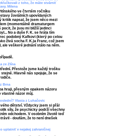
ykľučkovali z toho, že máte stvárniť
lavy. Milena
Pitínského ve čtvrtém ročníku
ostavy žoviálních upovídaných
 kritik napsal, že jsem něco mezi
alem (momentálně dramaturgem
cit, že jsou mi bližší jedinci
yl... No a duše F. K. se hrála tím
erec podobný Kafkovi (který po celou
ako živá socha F. K.)a Franz, což jsem
l, ale veškeré jednání stálo na něm.
případě.
a ze Zlína
střední. Přestože jsme každý trošku
 stejné. Hlavně nás spojuje, že se
rodiče.
 z Brna
řeba hraji, přesným opakem názoru
 vlastně názor můj.
 poslední? Vlasta z Luhačovic
svého dětství. Vždycky jsem si přál
olik síly, že psychicky podrží všechny
tním odchodem. V osobním životě teď
strávil - doufám, že to není dnešek
to uplatniť v nejakej zahraničnej