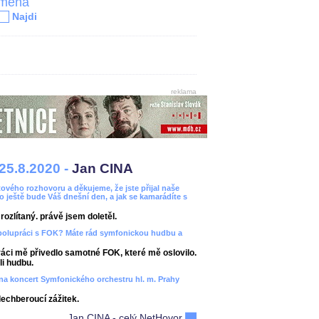
jména
Najdi
reklama
25.8.2020 -
Jan CINA
ového rozhovoru a děkujeme, že jste přijal naše
bo ještě bude Váš dnešní den, a jak se kamarádíte s
ozlítaný. právě jsem doletěl.
spolupráci s FOK? Máte rád symfonickou hudbu a
áci mě přivedlo samotné FOK, které mě oslovilo.
i hudbu.
ít na koncert Symfonického orchestru hl. m. Prahy
dechberoucí zážitek.
Jan CINA - celý NetHovor