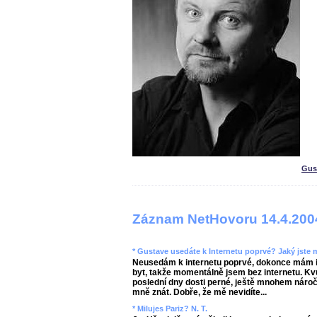
Gus
Záznam NetHovoru 14.4.200
* Gustave usedáte k Internetu poprvé? Jaký jste
Neusedám k internetu poprvé, dokonce mám in
byt, takže momentálně jsem bez internetu. K
poslední dny dosti perné, ještě mnohem náročn
mně znát. Dobře, že mě nevidíte...
* Milujes Pariz? N. T.