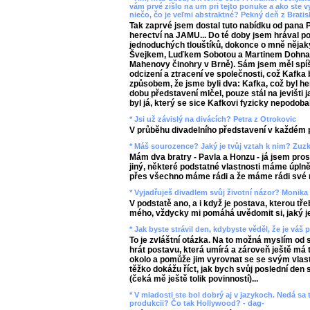
vám prvé zišlo na um pri tejto ponuke a ako ste v
niečo, čo je veľmi abstraktné? Pekný deň z Bratis
Tak zaprvé jsem dostal tuto nabídku od pana 
herectví na JAMU... Do té doby jsem hrával p
jednoduchých tlouštíků, dokonce o mně nějaký
Švejkem, Luďkem Sobotou a Martinem Dohn
Mahenovy činohry v Brně). Sám jsem měl spíš po
odcizení a ztracení ve společnosti, což Kafka b
způsobem, že jsme byli dva: Kafka, což byl h
dobu představení mlčel, pouze stál na jevišti j
byl já, který se sice Kafkovi fyzicky nepodoba
* Jsi už závislý na divácích? Petra z Otrokovic
V průběhu divadelního představení v každém 
* Máš sourozence? Jaký je tvůj vztah k nim? Zuzk
Mám dva bratry - Pavla a Honzu - já jsem pro
jiný, některé podstatné vlastnosti máme úplně
přes všechno máme rádi a že máme rádi své 
* Vyjadřuješ divadlem svůj životní názor? Monika
V podstatě ano, a i když je postava, kterou t
mého, vždycky mi pomáhá uvědomit si, jaký je
* Jak byste strávil den, kdybyste věděl, že je váš
To je zvláštní otázka. Na to možná myslím od 
hrát postavu, která umírá a zároveň ještě má t
okolo a pomůže jim vyrovnat se se svým vlas
těžko dokážu říct, jak bych svůj poslední den 
(čeká mě ještě tolik povinností)...
* V mladosti ste bol dobrý aj v jazykoch. Nedá sa 
produkcii? Čo tak Hollywood? - dag-