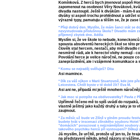
Komínková. Z herců bych jmenoval aspoň Honz
zapomenout na osobnost Věry Novákové, kvůli
divadla nastoupil. Ještě k divákům - mám-li 
diváky si aspoň trochu prohlédnout a udržet si
výrazné typy, pamatuju a těším se, že je zase b
* Přeji dobrý den. Myslíte, že mám šanci stát se 
nevystudovala příslušnou školu? Divadlo mám ze 
příjemný zbytek dne. Adéla
Myslím si, že ve škole to nebude, koneckonců n
spousta absolventů hereckých škol se této pr
člověk stal hercem, nestačí, aby měl divadlo rá
nesmírně rádi, ale k herectví vlohy nemají - 
Povolání herce je velice náročné, ne pouze co
zaneprázdnění, ale i vzájemné komunikace a s
* Komu se nejraděj svěřuješ? Dita
Asi mamince.
* Dík za váš výkon v Marii Stuartovně, kde jste př
Leicestera. Chtěl byste v té době žít? Eva M.
Asi ani ne, připadá mi ještě mnohem náročnějš
* Jak moc si potrpíte na obdivovatelky? Pavla z P
Upřímně řečeno mě to spíš uvádí do rozpaků, 
vlastně ješitný jako každý druhý a taky je to 
zaujmout.
* Za měsíc už bude ve Zlíně v plném proudu festiv
budete hrát v inscenaci zlínského souboru Hotel 
"domácích" posuzovat s nejznámějíšmi soubory a
takového psychiku herců při vystoupení? Děkuji 
Já myslím, že určitě, protože už jen to, že hr
na představení někdo, jehož názoru si vážíme