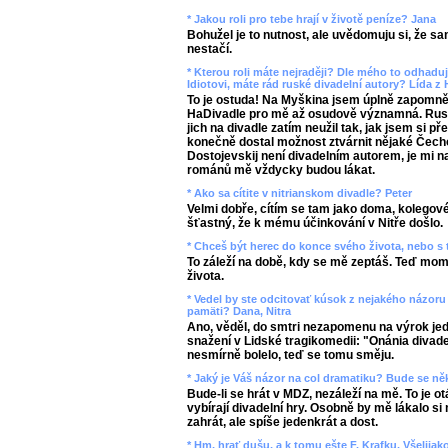
* Jakou roli pro tebe hrají v životě peníze? Jana
Bohužel je to nutnost, ale uvědomuju si, že s
nestačí.
* Kterou roli máte nejraději? Dle mého to odhadu
Idiotovi, máte rád ruské divadelní autory? Lída 
To je ostuda! Na Myškina jsem úplně zapomněl,
HaDivadle pro mě až osudově významná. Rusk
jich na divadle zatím neužil tak, jak jsem si p
konečně dostal možnost ztvárnit nějaké Čech
Dostojevskij není divadelním autorem, je mi na
románů mě vždycky budou lákat.
* Ako sa cítite v nitrianskom divadle? Peter
Velmi dobře, cítím se tam jako doma, kolegové
šťastný, že k mému účinkování v Nitře došlo.
* Chceš být herec do konce svého života, nebo s
To záleží na době, kdy se mě zeptáš. Teď mo
života.
* Vedel by ste odcitovať kúsok z nejakého názoru k
pamäti? Dana, Nitra
Ano, věděl, do smtri nezapomenu na výrok jed
snažení v Lidské tragikomedii: "Onánia divadel
nesmírně bolelo, teď se tomu směju.
* Jaký je Váš názor na col dramatiku? Bude se ně
Bude-li se hrát v MDZ, nezáleží na mě. To je ot
vybírají divadelní hry. Osobně by mě lákalo s
zahrát, ale spíše jedenkrát a dost.
* Hm, hrať dušu, a k tomu ešte F. Krafku. Všelijako