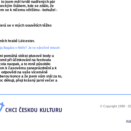
e to jsem měl tvrdě nadřených pár
německým štábem, kde se zdálo, že
em se k ničemu většímu - bohužel -
která se v mých souvětích těžko
ních hrabě Lëicester.
eja Bagára v Nitře? Je to náročné mluvit
 mi pomáhá sbírat plusové body u
mil při účinkování na festivalu
cela naopak, a to mně působilo
dem k časovému zaneprázdnění a k
é odpovědi na vaše víceméně
berou konce a že jsem vám stál za to,
c děkuji, přeji krásný jarní večer a
© Copyright 1998 - 20
qu