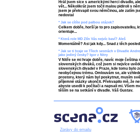
Hrál jsem sice s americkými herci divadlo, al
vět... Několikrát jsem točil malou pidiroli s 
jsem je překvapil svou němčinou, ale zatím js
nedostal
* Jak se cítíte pod palbou otázek?
Celkem dobře, horší je to pro zapisovatelku, 
orientuje...
* Která role MD Zlín Vás nejvíc baví? Aleš
Momentálně? Asi jak kdy... Snad z těch posled
* Jak se ti hraje ve Třech sestrách v Divadle Andr
jako jediný česky? Igor z Nitry
V Nitře se mi hraje dobře, navíc moje čeština
slovenských diváků, což jsem si nejvíce uvědo
slovenských divadel v Praze, kde tomu bylo z
neobyčejnou trému. Omlouvám se, ale vzhle
prostoru, který nám byl poskytnut, musím sv
příjemné otázky ukončit. Překvapilo mě, že ne
abyste usedli k počítači a napsali mi. Všem mo
těším se na setkání v divadle. Váš Gustav.
Zprávy do emailu