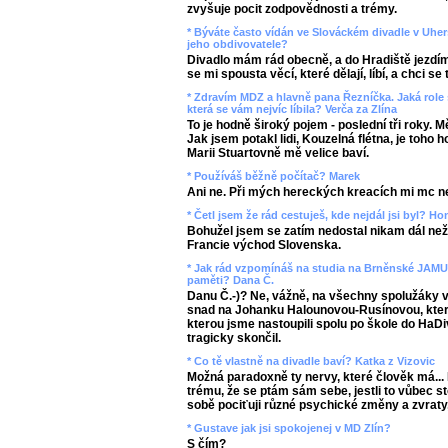
zvyšuje pocit zodpovědnosti a trémy.
* Býváte často vídán ve Slováckém divadle v Uhers
jeho obdivovatele?
Divadlo mám rád obecně, a do Hradiště jezdím č
se mi spousta věcí, které dělají, líbí, a chci se
* Zdravím MDZ a hlavně pana Řezníčka. Jaká role s
která se vám nejvíc líbila? Verča za Zlína
To je hodně široký pojem - poslední tři roky. M
Jak jsem potakl lidi, Kouzelná flétna, je toho 
Marii Stuartovně mě velice baví.
* Používáš běžně počítač? Marek
Ani ne. Při mých hereckých kreacích mi mc 
* Četl jsem že rád cestuješ, kde nejdál jsi byl? Ho
Bohužel jsem se zatím nedostal nikam dál než 
Francie východ Slovenska.
* Jak rád vzpomínáš na studia na Brněnské JAMU,
paměti? Dana Č.
Danu Č.-)? Ne, vážně, na všechny spolužáky 
snad na Johanku Halounovou-Rusínovou, která
kterou jsme nastoupili spolu po škole do HaDiva
tragicky skončil.
* Co tě vlastně na divadle baví? Katka z Vizovic
Možná paradoxně ty nervy, které člověk má..
trému, že se ptám sám sebe, jestli to vůbec st
sobě pociťuji různé psychické změny a zvraty, 
* Gustave jak jsi spokojenej v MD Zlín?
S čím?