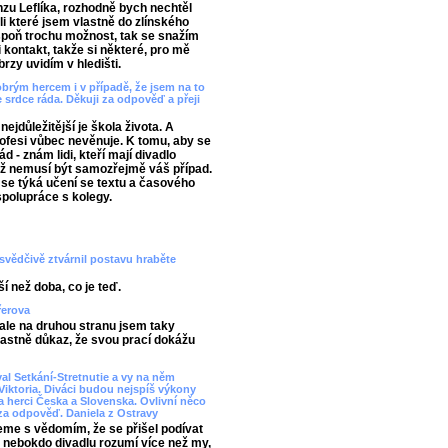
u Leflíka, rozhodně bych nechtěl
 které jsem vlastně do zlínského
aspoň trochu možnost, tak se snažím
 kontakt, takže si některé, pro mě
rzy uvidím v hledišti.
dobrým hercem i v případě, že jsem na to
srdce ráda. Děkuji za odpověď a přeji
ejdůležitější je škola života. A
ofesi vůbec nevěnuje. K tomu, aby se
d - znám lidi, kteří mají divadlo
což nemusí být samozřejmě váš případ.
 se týká učení se textu a časového
polupráce s kolegy.
esvědčivě ztvárnil postavu hraběte
í než doba, co je teď.
řerova
ale na druhou stranu jsem taky
vlastně důkaz, že svou prací dokážu
al Setkání-Stretnutie a vy na něm
Viktoria. Diváci budou nejspíš výkony
 herci Česka a Slovenska. Ovlivní něco
za odpověď. Daniela z Ostravy
ajeme s vědomím, že se přišel podívat
, nebokdo divadlu rozumí více než my,