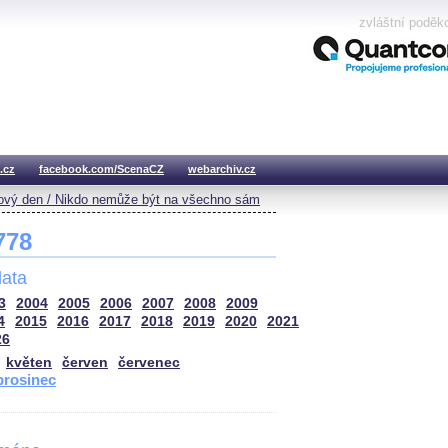
zvláštní poděk
.cz
facebook.com/ScenaCZ
webarchiv.cz
vý den / Nikdo nemůže být na všechno sám
 778
ata
3
2004
2005
2006
2007
2008
2009
4
2015
2016
2017
2018
2019
2020
2021
26
květen
červen
červenec
prosinec