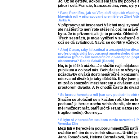
Jo. Už od dětství, ačkoli jsem tam byl poprvé 
jakož i celá Francie, francouzština, víno, sýr
* Pane Řezníčku, jak se Vám daří skloubit všechn
hlavních rolí v připravované premiéře ve Zlíně Vši
Jarka A.
V připravované inscenaci Všichni moji synov
ale naštěstí to není role stěžejní, což mi prá
bytu. Je to přízemní, ale je to pravda. Ohledně
Třech sestrách, je moje vytížení v současné d
což se dá zvládnout. Navíc se do Nitry vždyck
* Ahoj Gusto, taky jsi začínal u amatérského diva
profesionála vidíš budoucnost amatérského divad
nabídka (především komerčních divadel)nad pop
obecenstva? Radek Sakáč (Racek)
No, to je těžká otázka. Je složité najít nějako
publikum a co baví nás. Bohužel se to vždycky
požadavky diváků dosti nenáročné, konzumní. 
odezva od diváků je taky důležitá. Když jsem 
mi zdálo souznění mezi hercem a divákem asi 
prostorem divadla. A ty chodíš často do diva
* Se kterou hereckou rolí jste se v poslední době 
Snažím se ztotožnit se s každou rolí, kterou hr
podstatě je herec trochu schizofrenik, ale mez
měl möžnost hrát, patří určitě Franz Kafka (To
tragikomedie), Guerney...
* S kým si v hereckém souboru nevíc rozumíte? Pa
Veruška Zlín
Mezi lidi v hereckém souboru minejbližší patří a
uvádíte mě tím do svízelné situace... Určitě 
Jana Tomečková, Helena Čermáková, Tereza 