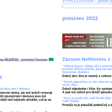
VYHLEDÁVÁNÍ - podle 
prosinec 2022
Záznam NetHovoru z 
tav ŘEZNÍČEK - kompletní životopis
...
* Vážený Honzo, vítáme Vás u internet
pozvání. Můžete přiblížit, jaký byl ne
Internetem. Redakce
Dobrý den. Den je slunný a celkem r
4
* Dobré odpoledne, co vás vedlo ke 
zvuk? Věra
Dobré odpoledne i Vám. Ke spolupr
 měl dnes den? Redakce
A pak má vášeň pro téměř jakoukol
ternet doma, ale teď právě renovuji
vůli rekonstrukci domova jsou mé
* Proč, by podle Vás, měl člověk přij
ější než kdykoliv předtím, což je na
FOK? Radek
Protože to je pokaždé jedinečný a 