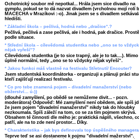
Ochotnický soubor mě nepotkal... Hrála jsem sice divadlo na
gymplu, pokud se to dá nazvat divadlem (vrcholnou mojí rolí b
MACECHA v Mrazíkovi :-o). Jinak jsem se s divadlem setkával
hledišti.
* Základní škola – pečlivá, hodná nebo „dračice“.?
Pečlivá, pečlivá a zase pečlivá, ale i hodná, pak dračice. Prost
podle situace.
* Střední škola – cílevědomá studentka nebo „ono se to vždyc
nějak vyřeší“?
Cílevědomá studentka (je to sice trapný, ale je to tak....). Mimo
úplně normální, tedy „ono se to vždycky nějak vyřeší“.
* Jakou funkci máš vlastně na festivalu Střetnutí/ Encouter?
Jsem studentská koordinátorka - organizuji a plánuji práci st
kteří zajišťují realizaci festivalu.
* Co pro tebe znamená pojem – divadelní manažerství (nebo
obžerství… ú-))
(dlouhé zamyšlení, po obědě se nemůžeme divit... - pozn.
moderátora) Odpověď: Mé zamyšlení není obědem, ale spíš jde
že jsem pojem "divadelní manažerství" nikdy tak do hloubky
nezkoumala. Spíš záleží na tom, co se za tím pojmem skrývá.
Obsahem té činnosti dle mého je: praktická náplň, všechno, c
patří, ale na to zde není prostor... Díky.
* Charakteristika – jak bys definovala top úspěšného managera
Teprve teď se asi dostaneme k pojmu "divadelní mažerství".