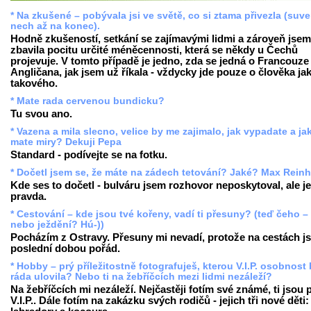
* Na zkušené – pobývala jsi ve světě, co si ztama přivezla (suv
nech až na konec).
Hodně zkušeností, setkání se zajímavými lidmi a zároveň jsem
zbavila pocitu určité méněcennosti, která se někdy u Čechů
projevuje. V tomto případě je jedno, zda se jedná o Francouze 
Angličana, jak jsem už říkala - vždycky jde pouze o člověka ja
takového.
* Mate rada cervenou bundicku?
Tu svou ano.
* Vazena a mila slecno, velice by me zajimalo, jak vypadate a ja
mate miry? Dekuji Pepa
Standard - podívejte se na fotku.
* Dočetl jsem se, že máte na zádech tetování? Jaké? Max Reinh
Kde ses to dočetl - bulváru jsem rozhovor neposkytoval, ale je
pravda.
* Cestování – kde jsou tvé kořeny, vadí ti přesuny? (teď čeho –
nebo ježdění? Hú-))
Pocházím z Ostravy. Přesuny mi nevadí, protože na cestách j
poslední dobou pořád.
* Hobby – prý příležitostně fotografuješ, kterou V.I.P. osobnost
ráda ulovila? Nebo ti na žebříčcích mezi lidmi nezáleží?
Na žebříčcích mi nezáleží. Nejčastěji fotím své známé, ti jsou
V.I.P.. Dále fotím na zakázku svých rodičů - jejich tři nové děti: