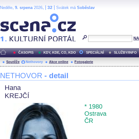
,
, |
|
32
Neděle
9. srpena
2026
Svátek má
Soběslav
Scéna.cz
NA
ČASOPIS
KDY, KDE, CO, KDO
SPECIÁLNÍ
SLUŽBY/INFO
Soutěže
Nethovory
Akce online
Fotogalerie
NETHOVOR
- detail
Hana
KREJČÍ
* 1980
Ostrava
ČR