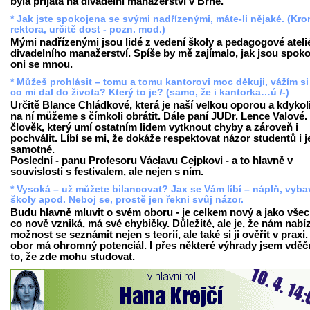
byla přijata na divadelní manažerství v Brně.
* Jak jste spokojena se svými nadřízenými, máte-li nějaké. (Kr
rektora, určitě dost - pozn. mod.)
Mými nadřízenými jsou lidé z vedení školy a pedagogové ateli
divadelního manažerství. Spíše by mě zajímalo, jak jsou spoko
oni se mnou.
* Můžeš prohlásit – tomu a tomu kantorovi moc děkuji, vážím si
co mi dal do života? Který to je? (samo, že i kantorka…ú /-)
Určitě Blance Chládkové, která je naší velkou oporou a kdykol
na ní můžeme s čímkoli obrátit. Dále paní JUDr. Lence Valové. 
člověk, který umí ostatním lidem vytknout chyby a zároveň i
pochválit. Líbí se mi, že dokáže respektovat názor studentů i j
samotné.
Poslední - panu Profesoru Václavu Cejpkovi - a to hlavně v
souvislosti s festivalem, ale nejen s ním.
* Vysoká – už můžete bilancovat? Jax se Vám líbí – náplň, vyba
školy apod. Neboj se, prostě jen řekni svůj názor.
Budu hlavně mluvit o svém oboru - je celkem nový a jako vše
co nově vzniká, má své chybičky. Důležité, ale je, že nám nabíz
možnost se seznámit nejen s teorií, ale také si ji ověřit v praxi
obor má ohromný potenciál. I přes některé výhrady jsem vděč
to, že zde mohu studovat.