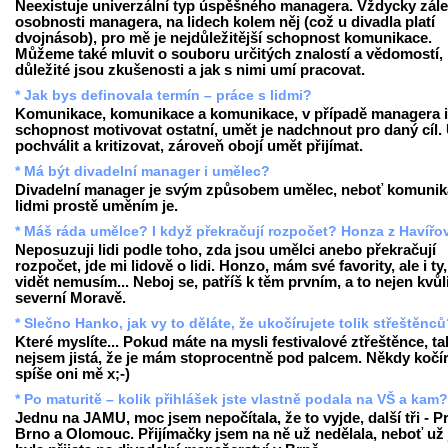
Neexistuje univerzální typ úspěšného managera. Vždycky zále
osobnosti managera, na lidech kolem něj (což u divadla platí
dvojnásob), pro mě je nejdůležitější schopnost komunikace.
Můžeme také mluvit o souboru určitých znalostí a vědomostí,
důležité jsou zkušenosti a jak s nimi umí pracovat.
* Jak bys definovala termín – práce s lidmi?
Komunikace, komunikace a komunikace, v případě managera i
schopnost motivovat ostatní, umět je nadchnout pro daný cíl.
pochválit a kritizovat, zároveň obojí umět přijímat.
* Má být divadelní manager i umělec?
Divadelní manager je svým způsobem umělec, neboť komunik
lidmi prostě uměním je.
* Máš ráda umělce? I když překračují rozpočet? Honza z Havířo
Neposuzuji lidi podle toho, zda jsou umělci anebo překračují
rozpočet, jde mi lidově o lidi. Honzo, mám své favority, ale i ty,
vidět nemusím... Neboj se, patříš k těm prvním, a to nejen kvůl
severní Moravě.
* Slečno Hanko, jak vy to děláte, že ukočírujete tolik střeštěnc
Které myslíte... Pokud máte na mysli festivalové ztřeštěnce, ta
nejsem jistá, že je mám stoprocentně pod palcem. Někdy kočír
spíše oni mě x;-)
* Po maturitě – kolik přihlášek jste vlastně podala na VŠ a kam?
Jednu na JAMU, moc jsem nepočítala, že to vyjde, další tři - P
Brno a Olomouc. Přijímačky jsem na ně už nedělala, neboť už