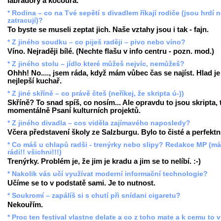
labradory a kocoura.
* Rodina – co na Tvé sepětí s divadlem říkají rodiče (jsou hrdí 
zatracují)?
To byste se museli zeptat jich. Naše vztahy jsou i tak - fajn.
* Z jiného soudku – co piješ raději – pivo nebo víno?
Víno. Nejraději bílé. (Nechte flašu v info centru - pozn. mod.)
* Z jiného stolu – jídlo které můžeš nejvíc, nemůžeš?
Ohhh! No...., jsem ráda, když mám vůbec čas se najíst. Hlad je
nejlepší kuchař.
* Z jiné skříně – co právě čteš (neříkej, že skripta ú-))
Skříně? To snad spíš, co nosím... Ale opravdu to jsou skripta,
momentálně Psaní kulturních projektů.
* Z jiného divadla – cos viděla zajímavého naposledy?
Včera představení školy ze Salzburgu. Bylo to čisté a perfektn
* Co máš u chlapů radši - trenýrky nebo slipy? Redakce MP (m
rádi!! všichni!!!)
Trenýrky. Problém je, že jim je kradu a jim se to nelíbí. :-)
* Nakolik vás učí využívat moderní informační technologie?
Učíme se to v podstatě sami. Je to nutnost.
* Soukromí – zapálíš si s chutí při snídani cigaretu?
Nekouřím.
* Proc ten festival vlastne delate a co z toho mate a k cemu to 