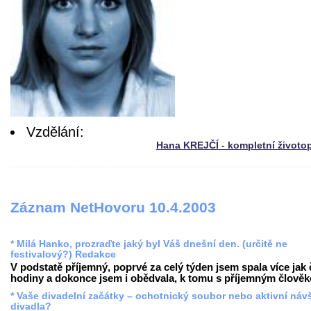
Vzdělání:
Hana KREJČÍ - kompletní životo
Záznam NetHovoru 10.4.2003
* Milá Hanko, prozraďte jaký byl Váš dnešní den. (určitě ne
festivalový?) Redakce
V podstatě příjemný, poprvé za celý týden jsem spala více jak 
hodiny a dokonce jsem i obědvala, k tomu s příjemným člověke
* Vaše divadelní začátky – ochotnický soubor nebo aktivní náv
divadla?