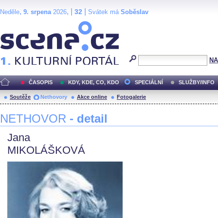
,
, |
|
32
Neděle
9. srpena
2026
Svátek má
Soběslav
Scéna.cz
NA
ČASOPIS
KDY, KDE, CO, KDO
SPECIÁLNÍ
SLUŽBY/INFO
Soutěže
Nethovory
Akce online
Fotogalerie
NETHOVOR
- detail
Jana
MIKOLÁŠKOVÁ