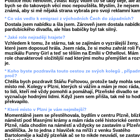
Politice moc nehovím, zvlášť když vidím co se tady děje, ale a
bych se do takovejch věcí moc nepouštěla. Myslím, že nejsem
známá, aby si mě nějaká strana vybrala pro svoji reklamní ka
* Co vás vedlo k emigraci z východních Čech do západních?
Dostala jsem nabídku a šla jsem. Zároveň jsem dostala nabídku
pardubického divadla, ale hlas babičky byl tak silný.
* Jaké role nejraději hrajete?
Vzhledem k tomu, že stárnu, tak se zajímám o vyzrálejší ženy,
které jsem doposud hrála. Jsem ráda, že si mohu zahrát roli F
muzikálu Funny Girl a teď se těším na Emílii v Othellovi. Mám 
role charakterově složitější nad kterými mohu přemýšlet a rozv
je.
* Koho byste pozdravila touto cestou ze svých kolegů , případ
proč?
Chtěla bych pozdravit Stáňu Fořtovou, protože tady mohla se
místo mě. Kolegy v Plzni, kterých si vážím a mám je moc ráda,
to lidi, kteří mě vždy pomohli a pomáhají, Plzeňské divadlo se
vyznačuje hodnými lidmi. Když jsem sem přišla, tak mě to ho
překvapilo.
* Které místo v Plzni je vám nejmilejší?
Momentálně jsem se přestěhovala, bydlím v centru Plzně, blíz
náměstí pod Masnými krámy a mám ráda celé historické cent
Plzně, ráda chodím na náměstí a vždycky se zastavím u Plze
andělíčka. Je to jedna z hlaviček na mříži z venku Svatého
Bartoloměje a každý plzeňák ač se to nikde neuvádí, se zastav