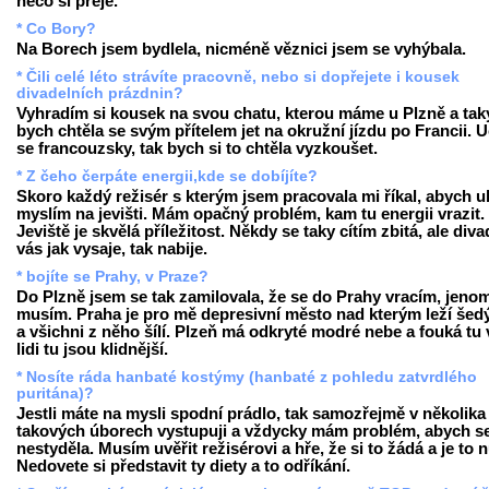
něco si přeje.
* Co Bory?
Na Borech jsem bydlela, nicméně věznici jsem se vyhýbala.
* Čili celé léto strávíte pracovně, nebo si dopřejete i kousek
divadelních prázdnin?
Vyhradím si kousek na svou chatu, kterou máme u Plzně a tak
bych chtěla se svým přítelem jet na okružní jízdu po Francii. 
se francouzsky, tak bych si to chtěla vyzkoušet.
* Z čeho čerpáte energii,kde se dobíjíte?
Skoro každý režisér s kterým jsem pracovala mi říkal, abych u
myslím na jevišti. Mám opačný problém, kam tu energii vrazit.
Jeviště je skvělá příležitost. Někdy se taky cítím zbitá, ale diva
vás jak vysaje, tak nabije.
* bojíte se Prahy, v Praze?
Do Plzně jsem se tak zamilovala, že se do Prahy vracím, jeno
musím. Praha je pro mě depresivní město nad kterým leží šed
a všichni z něho šílí. Plzeň má odkryté modré nebe a fouká tu v
lidi tu jsou klidnější.
* Nosíte ráda hanbaté kostýmy (hanbaté z pohledu zatvrdlého
puritána)?
Jestli máte na mysli spodní prádlo, tak samozřejmě v několika
takových úborech vystupuji a vždycky mám problém, abych s
nestyděla. Musím uvěřit režisérovi a hře, že si to žádá a je to 
Nedovete si představit ty diety a to odříkání.