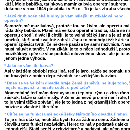
kůží. Moje babička, tatínkova maminka byla operetní subreta,
dokonce v roce 1945 působila i v Plzni. To je tak zhruba všech
* Jaký druh scénické hudby je vám milejší: muzikálová nebo
operetní?
Samozřejmě muzikálová, protože tou se živím, ale operetu m
ráda díky babičce. Plzeň má velkou operetní tradici, stále se n
operetu chodí, diváci ji chtějí, je to velmi těžký žánr a je už má
umělců, kteří umí kvalitně zahrát. Jsou to mnohdy těžké árie a
operní zpěváci tvrdí, že některé pasáže by sami nezvládli. Nav
musí mluvit a tančit. V muzikálu je to o něco jednodušší, prot
muzikálový zpěv se více podobá mluvenému slovu, ale je to as
jenom jedna výhoda.
* Jaká se vám líbí barva?
Asi v každém období roku jiná, teď je jaro, takže se pomalu u
od tmavých zimních depresivních ke světlejším barvám.
* Dnes se ve Velkém divadle hraje Země úsměvů, nelituje toho, 
nejste na jevišti a musíte sedět u počítače?
Momentálně teď mám dost vysokou teplotu, rýmu a zítra ráno
záskok, takže si šetřím síly. V Zemi úsměvů pro mě není role, 
to je velmi těžké zpívání, ale je to jedna z nejkrásnějších opere
muzice a vlastně i libretům.
* Cítíte se na funkci umělecké šéfky Národního divadla Praha?
To je silná otázka, nechtěla bych to za žádnou cenu. Žádnému
člověku tuto funkci nezávidím. Herec to má v podstatě daleko
jednodušší. Stačí sedět v rekvizitárně a nadávat, ale něco opr