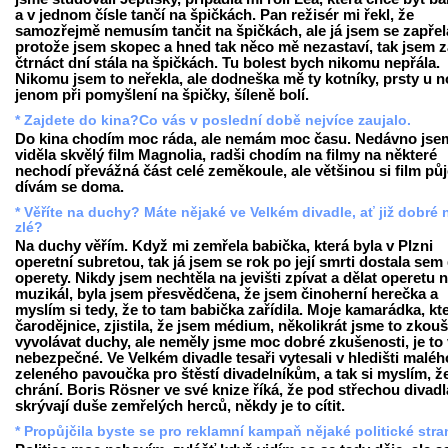
a v jednom čísle tančí na špičkách. Pan režisér mi řekl, že
samozřejmě nemusím tančit na špičkách, ale já jsem se zapřel
protože jsem skopec a hned tak něco mě nezastaví, tak jsem z
čtrnáct dní stála na špičkách. Tu bolest bych nikomu nepřála.
Nikomu jsem to neřekla, ale dodneška mě ty kotníky, prsty u 
jenom při pomyšlení na špičky, šíleně bolí.
* Zajdete do kina?Co vás v poslední době nejvíce zaujalo.
Do kina chodím moc ráda, ale nemám moc času. Nedávno jse
viděla skvělý film Magnolia, radši chodím na filmy na některé
nechodí převážná část celé zeměkoule, ale většinou si film pů
dívám se doma.
* Věříte na duchy? Máte nějaké ve Velkém divadle, ať již dobré
zlé?
Na duchy věřím. Když mi zemřela babička, která byla v Plzni
operetní subretou, tak já jsem se rok po její smrti dostala sem
operety. Nikdy jsem nechtěla na jevišti zpívat a dělat operetu 
muzikál, byla jsem přesvědčena, že jsem činoherní herečka a
myslím si tedy, že to tam babička zařídila. Moje kamarádka, kte
čarodějnice, zjistila, že jsem médium, několikrát jsme to zkouš
vyvolávat duchy, ale neměly jsme moc dobré zkušenosti, je to
nebezpečné. Ve Velkém divadle tesaři vytesali v hledišti maléh
zeleného pavoučka pro štěstí divadelníkům, a tak si myslím, ž
chrání. Boris Rösner ve své knize říká, že pod střechou divadl
skrývají duše zemřelých herců, někdy je to cítit.
* Propůjčila byste se pro reklamní kampaň nějaké politické str