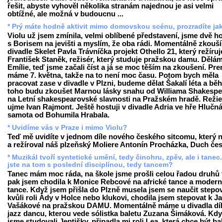
řešit, abyste vyhověl několika stranám najednou je asi velmi
obtížné, ale možná v budoucnu ...
* Prý máte hodně aktivit mimo domovskou scénu, prozradíte ja
Violu už jsem zmínila, velmi oblíbené představení, jsme dvě h
s Borisem na jevišti a myslím, že oba rádi. Momentálně zkouš
divadle Skelet Pavla Trávníčka projekt Othello 21, který režíruj
František Staněk, režisér, který studuje pražskou damu. Dělám
Emílie, teď jsme začali číst a já se moc těším na zkoušení. Pr
máme 7. května, takže na to není moc času. Potom bych měla
pracovat zase v divadle v Plzni, budeme dělat Šakalí léta a b
toho budu zkoušet Marnou lásky snahu od Williama Shakespe
na Letní shakespearovské slavnosti na Pražském hradě. Režie
ujme Ivan Rajmont. Ještě hostuji v divadle Adria ve hře Hlučn
samota od Bohumila Hrabala.
* Uvidíme vás v Praze i mimo Violu?
Teď mě uvidíte v jednom díle nového českého sitcomu, který 
a režíroval náš plzeňský Moliere Antonín Procházka, Duch čes
* Muzikál tvoří syntetické umění, tedy činohru, zpěv, ale i tanec
jste na tom s poslední disciplínou, tedy tancem?
Tanec mám moc ráda, na škole jsme prošli celou řadou druhů 
pak jsem chodila k Monice Rebcové na africké tance a modern
tance. Když jsem přišla do Plzně musela jsem se naučit stepo
kvůli roli Ády v Holce nebo klukovi, chodila jsem stepovat k J
Vašákové na pražskou DAMU. Momentálně máme u divadla dí
jazz dancu, kterou vede sólistka baletu Zuzana Šimáková. Kd
jsme studovali Jeptišky, připadla mi roli Lea, která chce být b