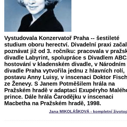
Vystudovala Konzervatoř Praha -- šestileté
studium oboru herectví. Divadelní praxi zača
poznávat již od 3. ročníku: pracovala v praž
divadle Labyrint, spolupráce s Divadlem ABC
hostování v kladenském divadle, v Národním
divadle Praha vytvořila jednu z hlavních rolí,
postavu Anny Luisy, v inscenaci
Doktor Fisc
ze Ženevy
. S Janem Potměšilem hrála na
Pražském hradě v adaptaci Exupéryho Maléh
prince. Dále hrála Čarodějku v inscenaci
Macbetha
na Pražském hradě, 1998.
Jana MIKOLÁŠKOVÁ - kompletní životop