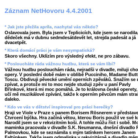
Záznam NetHovoru 4.4.2001
* Jak jste přežila apríla, nachytal vás někdo?
Oslavovala jsem. Byla jsem v Teplicicích, kde jsem se narodila
dědeček má v dubnu sedmdesátdevět let, strejda padesát a já
dvacetpět.
* Která domácí práci je vám nesympatická?
Skoro všechny. Uklízím pro výsledný efekt, ne pro zábavu.
* Posloucháte ráda vážnou hudbu, která se vám líbí?
Vážnou hudbu poslouchám ráda, nejradši v divadle, miluji cho
opery. V poslední době mám v oblibě Pucciniho, Madame Butte
Toscu. Obdivuji pěvecké umění operních zpěváků. Snažím se u
zpívat, a protože mi to moc nejde studuji zpěv u paní Pavly
Břinkové, která mi moc pomáhá. Je to královna české operety,
učí mě muzikálové zpívání, takže k operním pěvcům mám stra
daleko.
* Kdo ve vás v dětství inspiroval pro práci herečky?
Hraji ve Viole v Praze s panem Borisem Rösnerem v představ
Čtvrcení býčka. Hra začíná větou, kterou Boris použil ve své k
Narodil jsem se v rekvizitním koši. A tohle můžu říct i sobě. M
maminka pracovala v divadle S.K. Neumanna, dnešní divadlo 
Palmovkou, kde se seznámila s mým tatínkem hercem Janem
Faltýnkem. Takže jsem odmalinka v rekvizitárně a divadlo má