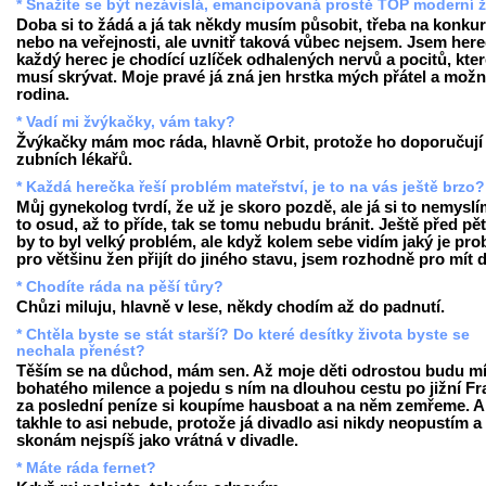
* Snažíte se být nezávislá, emancipovaná prostě TOP moderní 
Doba si to žádá a já tak někdy musím působit, třeba na konku
nebo na veřejnosti, ale uvnitř taková vůbec nejsem. Jsem here
každý herec je chodící uzlíček odhalených nervů a pocitů, kte
musí skrývat. Moje pravé já zná jen hrstka mých přátel a mož
rodina.
* Vadí mi žvýkačky, vám taky?
Žvýkačky mám moc ráda, hlavně Orbit, protože ho doporučují 
zubních lékařů.
* Každá herečka řeší problém mateřství, je to na vás ještě brzo?
Můj gynekolog tvrdí, že už je skoro pozdě, ale já si to nemyslí
to osud, až to příde, tak se tomu nebudu bránit. Ještě před pěti
by to byl velký problém, ale když kolem sebe vidím jaký je pr
pro většinu žen přijít do jiného stavu, jsem rozhodně pro mít d
* Chodíte ráda na pěší tůry?
Chůzi miluju, hlavně v lese, někdy chodím až do padnutí.
* Chtěla byste se stát starší? Do které desítky života byste se
nechala přenést?
Těším se na důchod, mám sen. Až moje děti odrostou budu mí
bohatého milence a pojedu s ním na dlouhou cestu po jižní Fra
za poslední peníze si koupíme hausboat a na něm zemřeme. A
takhle to asi nebude, protože já divadlo asi nikdy neopustím a
skonám nejspíš jako vrátná v divadle.
* Máte ráda fernet?