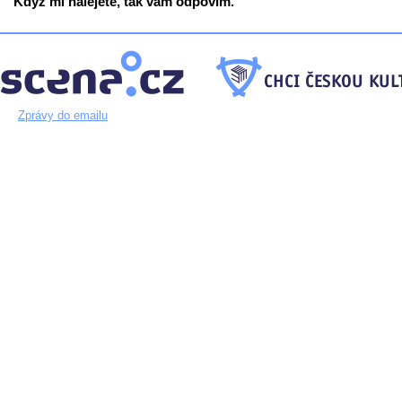
Když mi nalejete, tak vám odpovím.
Zprávy do emailu