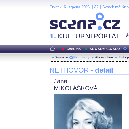
,
, |
|
32
Čtvrtek
6. srpena
2026
Svátek má
Kris
Scéna.cz
ČASOPIS
KDY, KDE, CO, KDO
Soutěže
Nethovory
Akce online
Fotoga
NETHOVOR
- detail
Jana
MIKOLÁŠKOVÁ