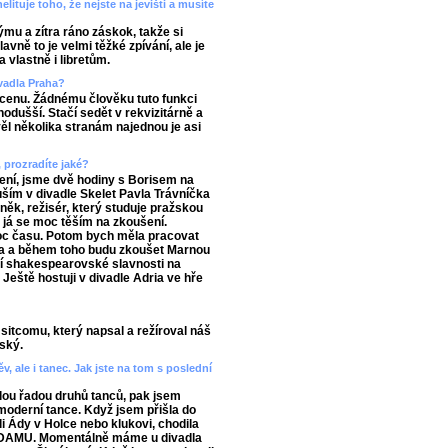
ituje toho, že nejste na jevišti a musíte
u a zítra ráno záskok, takže si
avně to je velmi těžké zpívání, ale je
 vlastně i libretům.
ivadla Praha?
u cenu. Žádnému člověku tuto funkci
odušší. Stačí sedět v rekvizitárně a
ěl několika stranám najednou je asi
 prozradíte jaké?
vení, jsme dvě hodiny s Borisem na
uším v divadle Skelet Pavla Trávníčka
aněk, režisér, který studuje pražskou
a já se moc těším na zkoušení.
oc času. Potom bych měla pracovat
léta a během toho budu zkoušet Marnou
í shakespearovské slavnosti na
eště hostuji v divadle Adria ve hře
sitcomu, který napsal a režíroval náš
ský.
v, ale i tanec. Jak jste na tom s poslední
lou řadou druhů tanců, pak jsem
moderní tance. Když jsem přišla do
li Ády v Holce nebo klukovi, chodila
 DAMU. Momentálně máme u divadla