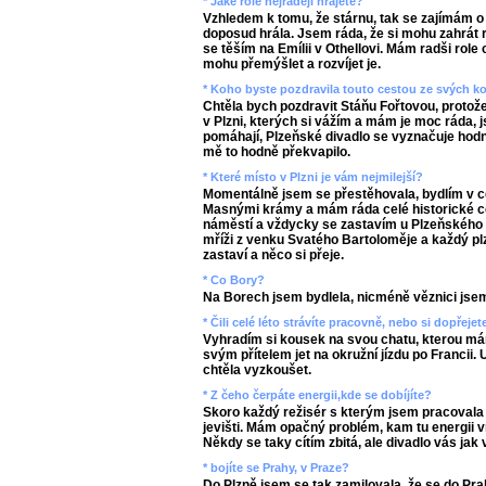
* Jaké role nejraději hrajete?
Vzhledem k tomu, že stárnu, tak se zajímám o 
doposud hrála. Jsem ráda, že si mohu zahrát r
se těším na Emílii v Othellovi. Mám radši role
mohu přemýšlet a rozvíjet je.
* Koho byste pozdravila touto cestou ze svých ko
Chtěla bych pozdravit Stáňu Fořtovou, protož
v Plzni, kterých si vážím a mám je moc ráda, js
pomáhají, Plzeňské divadlo se vyznačuje hodn
mě to hodně překvapilo.
* Které místo v Plzni je vám nejmilejší?
Momentálně jsem se přestěhovala, bydlím v ce
Masnými krámy a mám ráda celé historické c
náměstí a vždycky se zastavím u Plzeňského a
mříži z venku Svatého Bartoloměje a každý pl
zastaví a něco si přeje.
* Co Bory?
Na Borech jsem bydlela, nicméně věznici jse
* Čili celé léto strávíte pracovně, nebo si dopřej
Vyhradím si kousek na svou chatu, kterou má
svým přítelem jet na okružní jízdu po Francii.
chtěla vyzkoušet.
* Z čeho čerpáte energii,kde se dobíjíte?
Skoro každý režisér s kterým jsem pracovala 
jevišti. Mám opačný problém, kam tu energii vra
Někdy se taky cítím zbitá, ale divadlo vás jak 
* bojíte se Prahy, v Praze?
Do Plzně jsem se tak zamilovala, že se do P