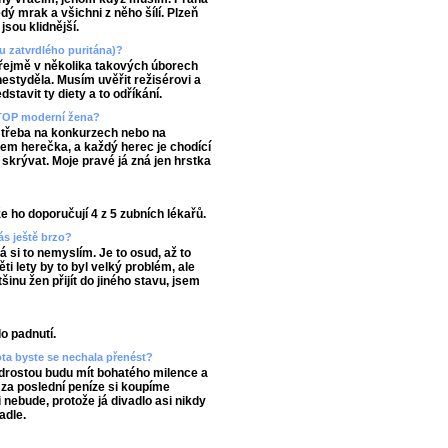
ý mrak a všichni z něho šílí. Plzeň
jsou klidnější.
u zatvrdlého puritána)?
zřejmě v několika takových úborech
styděla. Musím uvěřit režisérovi a
dstavit ty diety a to odříkání.
ě TOP moderní žena?
, třeba na konkurzech nebo na
sem herečka, a každý herec je chodící
 skrývat. Moje pravé já zná jen hrstka
 ho doporučují 4 z 5 zubních lékařů.
ás ještě brzo?
já si to nemyslím. Je to osud, až to
ti lety by to byl velký problém, ale
inu žen přijít do jiného stavu, jsem
o padnutí.
vota byste se nechala přenést?
drostou budu mít bohatého milence a
, za poslední peníze si koupíme
nebude, protože já divadlo asi nikdy
adle.