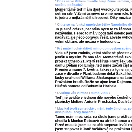
* Dnes se ve Velkém divadle hraje Země úsměvů, nel
sedět u počítače?
Momentálně teď mám dost vysokou teplotu, rým
šetřím síly. V Zemi úsměvů pro mě není role, hl
to jedna z nejkrásnějších operet. Díky muzice a
* Cítíte se na funkci umělecké šéfky Národního d
To je silná otázka, nechtěla bych to za žádno
nezávidím. Herec to má v podstatě daleko jedn
nadávat, ale něco opravdu řešit, abyste vyhov
velmi obtížné, ale možná v budoucnu ...
* Prý máte hodně aktivit mimo domovskou scénu,
Violu už jsem zmínila, velmi oblíbené předsta
jevišti a myslím, že oba rádi. Momentálně zko
projekt Othello 21, který režíruje František St
damu. Dělám roli Emílie, teď jsme začali číst 
Premiéru máme 7. května, takže na to není m
zase v divadle v Plzni, budeme dělat Šakalí 
lásky snahu od Williama Shakespeara na Letn
Pražském hradě. Režie se ujme Ivan Rajmont. J
Hlučná samota od Bohumila Hrabala.
* Uvidíme vás v Praze i mimo Violu?
Teď mě uvidíte v jednom díle nového českého 
plzeňský Moliere Antonín Procházka, Duch če
* Muzikál tvoří syntetické umění, tedy činohru, zpě
disciplínou, tedy tancem?
Tanec mám moc ráda, na škole jsme prošli ce
chodila k Monice Rebcové na africké tance a 
Plzně musela jsem se naučit stepovat kvůli ro
jsem stepovat k Janě Vašákové na pražskou