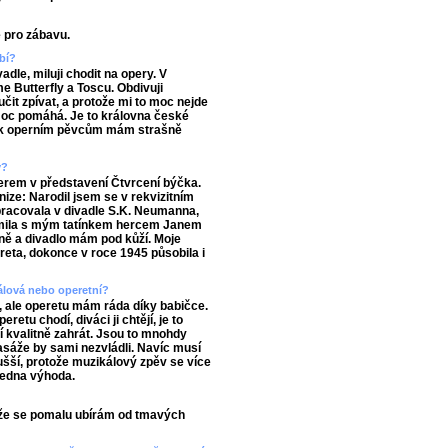
e pro zábavu.
bí?
dle, miluji chodit na opery. V
 Butterfly a Toscu. Obdivuji
it zpívat, a protože mi to moc nejde
 moc pomáhá. Je to královna české
že k operním pěvcům mám strašně
y?
erem v představení Čtvrcení býčka.
nize: Narodil jsem se v rekvizitním
 pracovala v divadle S.K. Neumanna,
ámila s mým tatínkem hercem Janem
ně a divadlo mám pod kůží. Moje
reta, dokonce v roce 1945 působila i
kálová nebo operetní?
, ale operetu mám ráda díky babičce.
retu chodí, diváci ji chtějí, je to
í kvalitně zahrát. Jsou to mnohdy
pasáže by sami nezvládli. Navíc musí
dušší, protože muzikálový zpěv se více
jedna výhoda.
akže se pomalu ubírám od tmavých