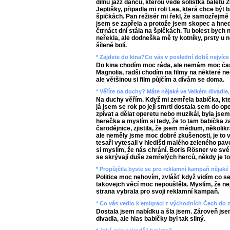
dílnu jazz dancu, kterou vede sólistka baletu
Jeptišky, připadla mi roli Lea, která chce být 
špičkách. Pan režisér mi řekl, že samozřejmě 
jsem se zapřela a protože jsem skopec a hned
čtrnáct dní stála na špičkách. Tu bolest bych
neřekla, ale dodneška mě ty kotníky, prsty u 
šíleně bolí.
* Zajdete do kina?Co vás v poslední době nejvíce 
Do kina chodím moc ráda, ale nemám moc čas
Magnolia, radši chodím na filmy na některé n
ale většinou si film půjčím a dívám se doma.
* Věříte na duchy? Máte nějaké ve Velkém divadle,
Na duchy věřím. Když mi zemřela babička, kter
já jsem se rok po její smrti dostala sem do op
zpívat a dělat operetu nebo muzikál, byla jse
herečka a myslím si tedy, že to tam babička za
čarodějnice, zjistila, že jsem médium, několik
ale neměly jsme moc dobré zkušenosti, je to 
tesaři vytesali v hledišti malého zeleného pav
si myslím, že nás chrání. Boris Rösner ve své 
se skrývají duše zemřelých herců, někdy je to c
* Propůjčila byste se pro reklamní kampaň nějaké 
Politice moc nehovím, zvlášť když vidím co se 
takovejch věcí moc nepouštěla. Myslím, že n
strana vybrala pro svoji reklamní kampaň.
* Co vás vedlo k emigraci z východních Čech do
Dostala jsem nabídku a šla jsem. Zároveň jse
divadla, ale hlas babičky byl tak silný.