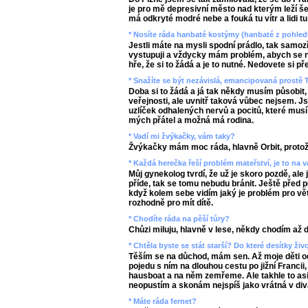
je pro mě depresivní město nad kterým leží šed
má odkryté modré nebe a fouká tu vítr a lidi tu 
* Nosíte ráda hanbaté kostýmy (hanbaté z pohled
Jestli máte na mysli spodní prádlo, tak samo
vystupuji a vždycky mám problém, abych se ne
hře, že si to žádá a je to nutné. Nedovete si pře
* Snažíte se být nezávislá, emancipovaná prost
Doba si to žádá a já tak někdy musím působit
veřejnosti, ale uvnitř taková vůbec nejsem. J
uzlíček odhalených nervů a pocitů, které musí
mých přátel a možná má rodina.
* Vadí mi žvýkačky, vám taky?
Žvýkačky mám moc ráda, hlavně Orbit, protože
* Každá herečka řeší problém mateřství, je to na v
Můj gynekolog tvrdí, že už je skoro pozdě, ale 
příde, tak se tomu nebudu bránit. Ještě před pě
když kolem sebe vidím jaký je problém pro větš
rozhodně pro mít dítě.
* Chodíte ráda na pěší tůry?
Chůzi miluju, hlavně v lese, někdy chodím až d
* Chtěla byste se stát starší? Do které desítky ži
Těším se na důchod, mám sen. Až moje děti o
pojedu s ním na dlouhou cestu po jižní Francii
hausboat a na něm zemřeme. Ale takhle to asi 
neopustím a skonám nejspíš jako vrátná v div
* Máte ráda fernet?