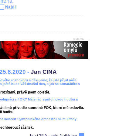
jména
Najdi
reklama
25.8.2020 -
Jan CINA
ového rozhovoru a děkujeme, že jste přijal naše
bo ještě bude Váš dnešní den, a jak se kamarádíte s
ozlítaný. právě jsem doletěl.
spolupráci s FOK? Máte rád symfonickou hudbu a
áci mě přivedlo samotné FOK, které mě oslovilo.
i hudbu.
ít na koncert Symfonického orchestru hl. m. Prahy
dechberoucí zážitek.
Jan CINA - celý NetHovor