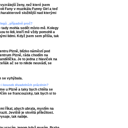
vyzrálejší ženy, než které jsem
oli Fany v muzikálu Funny Girl a teď
 charakterově složitější nad kterými
legů , případně proč?
e tady mohla sedět místo mě. Kolegy
ou to lidi, kteří mě vždy pomohli a
ými lidmi. Když jsem sem přišla, tak
ntru Plzně, blízko náměstí pod
entrum Plzně, ráda chodím na
ndělíčka. Je to jedna z hlaviček na
zeňák ač se to nikde neuvádí, se
m se vyhýbala.
ete i kousek divadelních prázdnin?
me u Plzně a taky bych chtěla se
 Učím se francouzsky, tak bych si to
mi říkal, abych ubrala, myslím na
zit. Jeviště je skvělá příležitost.
vysaje, tak nabije.
rahy vracím, jenom když musím. Praha