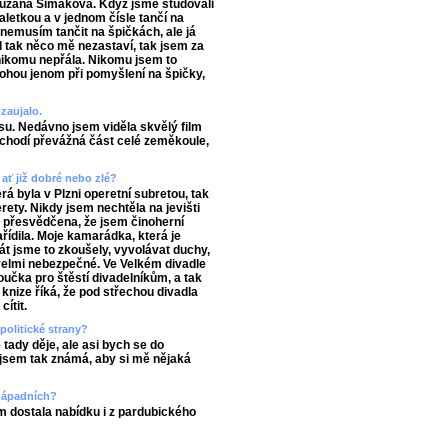
 Zuzana Šimáková. Když jsme studovali
baletkou a v jednom čísle tančí na
nemusím tančit na špičkách, ale já
 tak něco mě nezastaví, tak jsem za
 nikomu nepřála. Nikomu jsem to
nohou jenom při pomyšlení na špičky,
zaujalo.
u. Nedávno jsem viděla skvělý film
echodí převážná část celé zeměkoule,
 ať již dobré nebo zlé?
á byla v Plzni operetní subretou, tak
erety. Nikdy jsem nechtěla na jevišti
m přesvědčena, že jsem činoherní
řídila. Moje kamarádka, která je
rát jsme to zkoušely, vyvolávat duchy,
velmi nebezpečné. Ve Velkém divadle
oučka pro štěstí divadelníkům, a tak
knize říká, že pod střechou divadla
ítit.
politické strany?
tady děje, ale asi bych se do
ejsem tak známá, aby si mě nějaká
 západních?
m dostala nabídku i z pardubického