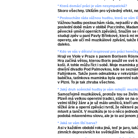
* Která domácí práci je vám nesympatická?
Skoro všechny. Uklízím pro výsledný efekt, n
* Posloucháte ráda vážnou hudbu, která se vám lí
Vážnou hudbu poslouchám ráda, nejradši v diva
poslední době mám v oblibě Pucciniho, Madame
pěvecké umění operních zpěváků. Snažím se uč
studuji zpěv u paní Pavly Břinkové, která mi
operety, ale učí mě muzikálové zpívání, tak
daleko.
* Kdo ve vás v dětství inspiroval pro práci herečk
Hraji ve Viole v Praze s panem Borisem Rösn
Hra začíná větou, kterou Boris použil ve své k
koši. A tohle můžu říct i sobě. Moje maminka
dnešní divadlo Pod Palmovkou, kde se sezn
Faltýnkem. Takže jsem odmalinka v rekvizitár
babička, tatínkova maminka byla operetní sub
v Plzni. To je tak zhruba všechno.
* Jaký druh scénické hudby je vám milejší: muzi
Samozřejmě muzikálová, protože tou se živím
Plzeň má velkou operetní tradici, stále se na ope
velmi těžký žánr a je už málo umělců, kteří um
těžké árie a operní zpěváci tvrdí, že některé 
mluvit a tančit. V muzikálu je to o něco jedno
podobá mluvenému slovu, ale je to asi jenom 
* Jaká se vám líbí barva?
Asi v každém období roku jiná, teď je jaro, t
zimních depresivních ke světlejším barvám.