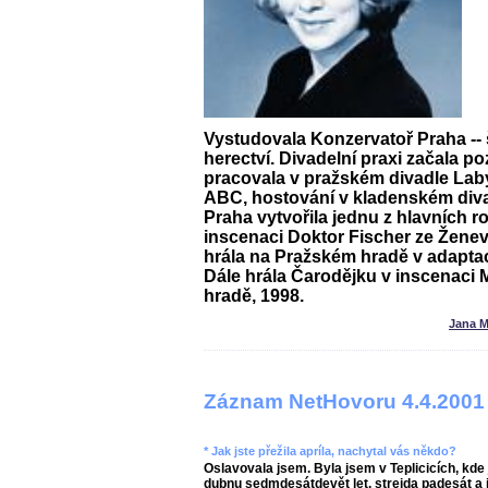
Vystudovala Konzervatoř Praha -- 
herectví. Divadelní praxi začala po
pracovala v pražském divadle Laby
ABC, hostování v kladenském diva
Praha vytvořila jednu z hlavních ro
inscenaci
Doktor Fischer ze Žene
hrála na Pražském hradě v adapta
Dále hrála Čarodějku v inscenaci
hradě, 1998.
Jana M
Záznam NetHovoru 4.4.2001
* Jak jste přežila apríla, nachytal vás někdo?
Oslavovala jsem. Byla jsem v Teplicicích, kd
dubnu sedmdesátdevět let, strejda padesát a 