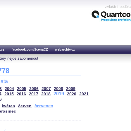
zvláštní poděk
.cz
facebook.com/ScenaCZ
webarchiv.cz
který nejde zapomenout
 778
ata
3
2004
2005
2006
2007
2008
2009
2019
4
2015
2016
2017
2018
2020
2021
6
červenec
květen
červen
prosinec