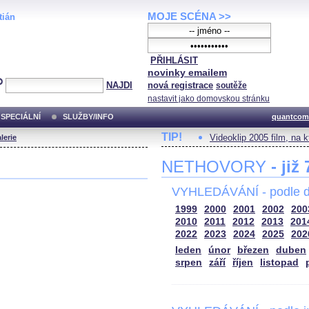
MOJE SCÉNA >>
tián
PŘIHLÁSIT
novinky emailem
NAJDI
nová registrace
soutěže
nastavit jako domovskou stránku
SPECIÁLNÍ
SLUŽBY/INFO
quantcom
TIP!
Videoklip 2005 film, na 
lerie
NETHOVORY
- již
VYHLEDÁVÁNÍ - podle d
1999
2000
2001
2002
200
2010
2011
2012
2013
201
2022
2023
2024
2025
202
leden
únor
březen
duben
srpen
září
říjen
listopad