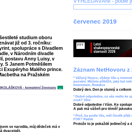
VYHLEDÁVÁNÍ - podle 
červenec 2019
šestileté studium oboru
znávat již od 3. ročníku:
rint, spolupráce s Divadlem
dle, v Národním divadle
lí, postavu Anny Luisy, v
vy
. S Janem Potměšilem
Záznam NetHovoru z 
ci Exupéryho Malého prince.
Macbetha
na Pražském
* Vážený Honzo, vítáme Vás u internet
pozvání. Můžete přiblížit, jaký byl ne
Internetem. Redakce
IKOLÁŠKOVÁ - kompletní životopis
...
Dobrý den. Den je slunný a celkem r
* Dobré odpoledne, co vás vedlo ke 
zvuk? Věra
Dobré odpoledne i Vám. Ke spolupr
A pak má vášeň pro téměř jakoukol
* Proč, by podle Vás, měl člověk přij
FOK? Radek
Protože to je pokaždé jedinečný a 
e jsem se narodila, můj dědeček má v
já dvacetpět.